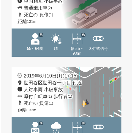
車両相互 小破事故
普通乗用車
(2)
死亡
負傷
(0)
(1)
距離
131m
他
他
55～64歳
晴
幅5.5～
３灯式信号
9.0m
2019年6月10日(月)17:15
世田谷区世田谷一丁目 付近
人対車両 小破事故
原付自転車
歩行者
(1)
(1)
死亡
負傷
(0)
(1)
距離
133m
他
他