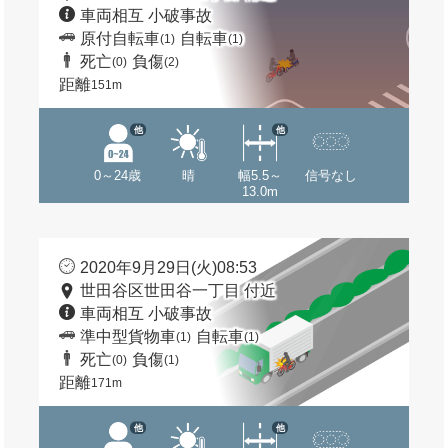
車両相互 小破事故
原付自転車
自転車
(1)
(1)
死亡
負傷
(0)
(2)
距離
151m
他
他
0～24歳
晴
幅5.5～
信号なし
13.0m
2020年9月29日(火)08:53
世田谷区世田谷一丁目 付近
車両相互 小破事故
準中型貨物車
自転車
(1)
(1)
死亡
負傷
(0)
(1)
距離
171m
他
他