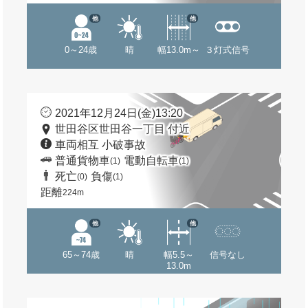
他
他
0～24歳
晴
幅13.0m～
３灯式信号
2021年12月24日(金)13:20
世田谷区世田谷一丁目 付近
車両相互 小破事故
普通貨物車
電動自転車
(1)
(1)
死亡
負傷
(0)
(1)
距離
224m
他
他
65～74歳
晴
幅5.5～
信号なし
13.0m