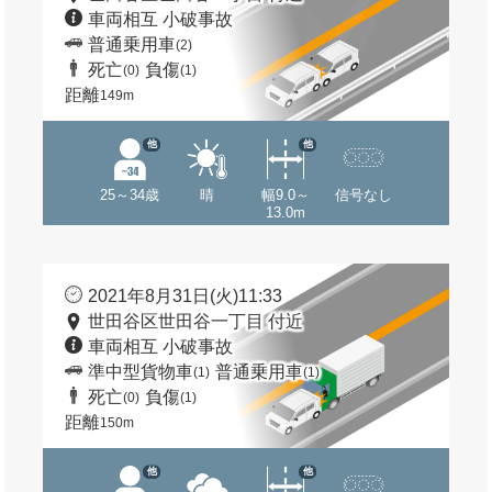
車両相互 小破事故
普通乗用車
(2)
死亡
負傷
(0)
(1)
距離
149m
他
他
25～34歳
晴
幅9.0～
信号なし
13.0m
2021年8月31日(火)11:33
世田谷区世田谷一丁目 付近
車両相互 小破事故
準中型貨物車
普通乗用車
(1)
(1)
死亡
負傷
(0)
(1)
距離
150m
他
他