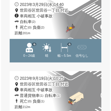
2023年3月29日(水)14:40
世田谷区世田谷一丁目 付近
車両相互 小破事故
自転車
(2)
死亡
負傷
(0)
(2)
距離
201m
他
他
0～24歳
晴
幅～5.5m
信号なし
2023年9月19日(火)10:25
世田谷区世田谷三丁目 付近
車両相互 中破事故
普通貨物車
自転車
(1)
(1)
死亡
負傷
(0)
(1)
距離
212m