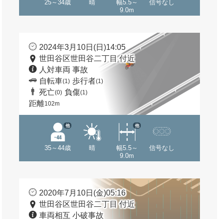
25～34歳
晴
幅5.5～
信号なし
9.0m
2024年3月10日(日)14:05
世田谷区世田谷二丁目 付近
人対車両 事故
自転車
歩行者
(1)
(1)
死亡
負傷
(0)
(1)
距離
102m
他
他
35～44歳
晴
幅5.5～
信号なし
9.0m
2020年7月10日(金)05:16
世田谷区世田谷二丁目 付近
車両相互 小破事故