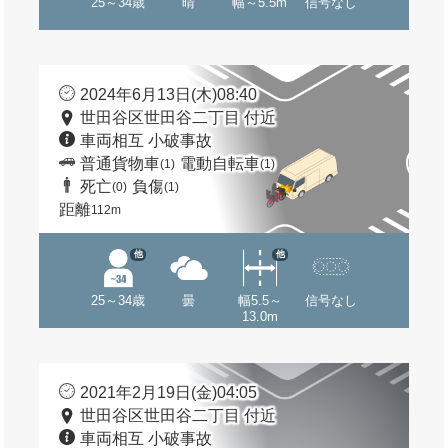
25～34歳
晴
幅～5.5m
信号なし
2024年6月13日(木)08:40
世田谷区世田谷二丁目 付近
車両相互 小破事故
普通貨物車
電動自転車
(1)
(1)
死亡
負傷
(0)
(1)
距離
112m
他
他
25～34歳
曇
幅5.5～
信号なし
13.0m
2021年2月19日(金)04:05
世田谷区世田谷二丁目 付近
車両相互 小破事故