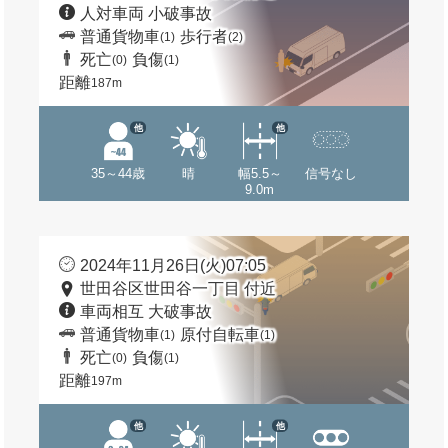
人対車両 小破事故
普通貨物車
歩行者
(1)
(2)
死亡
負傷
(0)
(1)
距離
187m
他
他
35～44歳
晴
幅5.5～
信号なし
9.0m
2024年11月26日(火)07:05
世田谷区世田谷一丁目 付近
車両相互 大破事故
普通貨物車
原付自転車
(1)
(1)
死亡
負傷
(0)
(1)
距離
197m
他
他