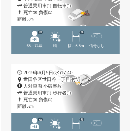
普通乗用車
自転車
(1)
(1)
死亡
負傷
(0)
(1)
距離
50m
他
他
65～74歳
晴
幅～5.5m
信号なし
2019年6月5日(水)17:40
世田谷区世田谷二丁目 付近
人対車両 小破事故
普通乗用車
歩行者
(1)
(1)
死亡
負傷
(0)
(1)
距離
52m
他
他