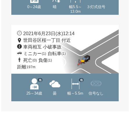
0～24歳
晴
幅5.5～
３灯式信号
13.0m
2021年6月23日(水)12:14
世田谷区桜一丁目 付近
車両相互 小破事故
ミニカー
自転車
(1)
(1)
死亡
負傷
(0)
(1)
距離
197m
他
他
25～34歳
曇
幅～5.5m
信号なし