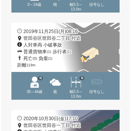
0～24歳
晴
幅5.5～
信号なし
13.0m
2019年11月25日(月)08:16
世田谷区世田谷二丁目 付近
人対車両 小破事故
普通貨物車
歩行者
(1)
(1)
死亡
負傷
(0)
(1)
距離
119m
他
他
35～44歳
曇
幅5.5～
信号なし
13.0m
2020年10月30日(金)17:10
世田谷区世田谷一丁目 付近