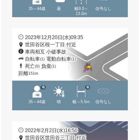
35～44歳
曇
幅9.0～
信号なし
13.0m
2023年12月20日(水)09:35
世田谷区桜一丁目 付近
車両相互 小破事故
自転車
電動自転車
(1)
(1)
死亡
負傷
(0)
(1)
距離
151m
他
他
35～44歳
晴
幅～5.5m
信号なし
2022年2月2日(水)16:50
世田谷区世田谷三丁目 付近