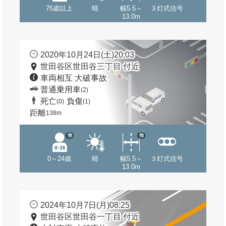
75歳以上
晴
幅5.5～
３灯式信号
13.0m
2020年10月24日(土)20:03
世田谷区世田谷三丁目 付近
車両相互 大破事故
普通乗用車
(2)
死亡
負傷
(0)
(1)
距離
138m
他
他
0～24歳
晴
幅5.5～
３灯式信号
13.0m
2024年10月7日(月)08:25
世田谷区世田谷一丁目 付近