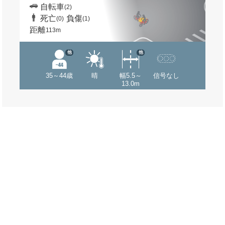
自転車
(2)
死亡
負傷
(0)
(1)
距離
113m
他
他
35～44歳
晴
幅5.5～
信号なし
13.0m