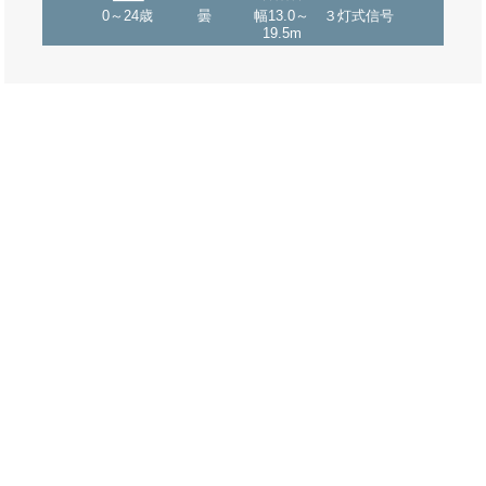
0～24歳
曇
幅13.0～
３灯式信号
19.5m