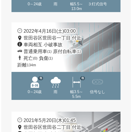
0～24歳
雨
幅5.5～
３灯式信号
13.0m
2022年4月16日(土)03:00
世田谷区世田谷一丁目 付近
車両相互 小破事故
普通乗用車
原付自転車
(1)
(1)
死亡
負傷
(0)
(1)
距離
134m
他
他
0～24歳
雨
幅3.5～
信号なし
5.5m
2021年5月20日(木)01:45
世田谷区世田谷二丁目 付近