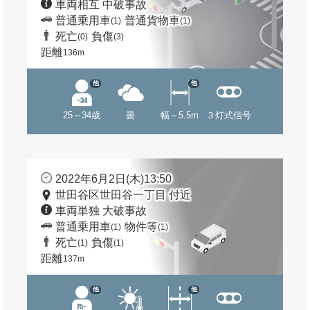
車両相互 中破事故
普通乗用車
普通貨物車
(1)
(1)
死亡
負傷
(0)
(3)
距離
136m
他
他
25～34歳
曇
幅～5.5m
３灯式信号
2022年6月2日(木)13:50
世田谷区世田谷一丁目 付近
車両単独 大破事故
普通乗用車
物件等
(1)
(1)
死亡
負傷
(1)
(1)
距離
137m
他
他