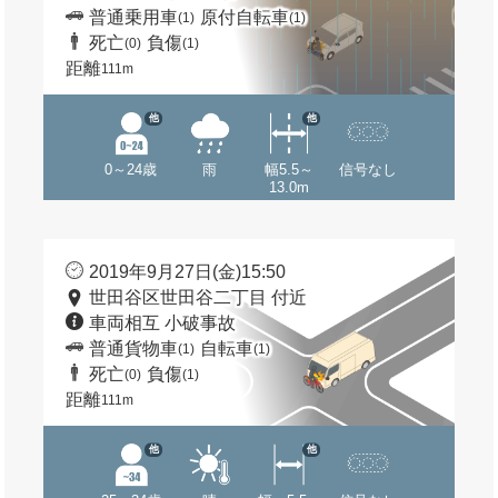
普通乗用車
原付自転車
(1)
(1)
死亡
負傷
(0)
(1)
距離
111m
他
他
0～24歳
雨
幅5.5～
信号なし
13.0m
2019年9月27日(金)15:50
世田谷区世田谷二丁目 付近
車両相互 小破事故
普通貨物車
自転車
(1)
(1)
死亡
負傷
(0)
(1)
距離
111m
他
他