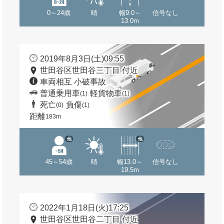
0～24歳
晴
幅9.0～
信号なし
13.0m
2019年8月3日(土)09:55
世田谷区世田谷三丁目 付近
車両相互 小破事故
普通乗用車
軽貨物車
(1)
(1)
死亡
負傷
(0)
(1)
距離
183m
他
他
45～54歳
晴
幅13.0～
信号なし
19.5m
2022年1月18日(火)17:25
世田谷区世田谷二丁目 付近