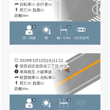
自転車
歩行者
(1)
(1)
死亡
負傷
(0)
(1)
距離
68m
他
他
25～34歳
晴
幅～5.5m
３灯式信号
2019年3月12日(火)11:12
世田谷区世田谷三丁目 付近
車両相互 小破事故
軽貨物車
自転車
(1)
(1)
死亡
負傷
(0)
(1)
距離
95m
他
他