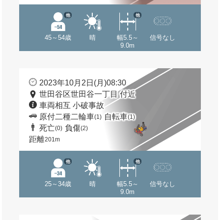
他
他
45～54歳
晴
幅5.5～
信号なし
9.0m
2023年10月2日(月)08:30
世田谷区世田谷一丁目 付近
車両相互 小破事故
原付二種二輪車
自転車
(1)
(1)
死亡
負傷
(0)
(2)
距離
201m
他
他
25～34歳
晴
幅5.5～
信号なし
9.0m