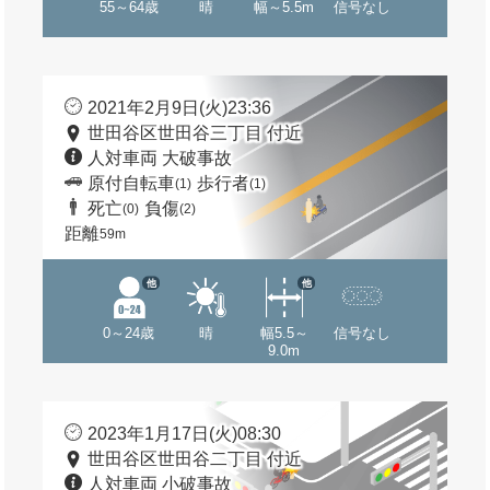
55～64歳
晴
幅～5.5m
信号なし
2021年2月9日(火)23:36
世田谷区世田谷三丁目 付近
人対車両 大破事故
原付自転車
歩行者
(1)
(1)
死亡
負傷
(0)
(2)
距離
59m
他
他
0～24歳
晴
幅5.5～
信号なし
9.0m
2023年1月17日(火)08:30
世田谷区世田谷二丁目 付近
人対車両 小破事故