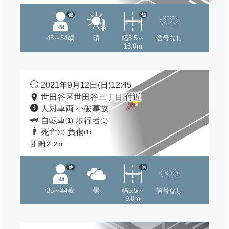
他
他
45～54歳
晴
幅5.5～
信号なし
13.0m
2021年9月12日(日)12:45
世田谷区世田谷三丁目 付近
人対車両 小破事故
自転車
歩行者
(1)
(1)
死亡
負傷
(0)
(1)
距離
212m
他
他
35～44歳
曇
幅5.5～
信号なし
9.0m