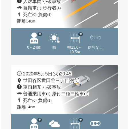
人対車両 小破事故
自転車
歩行者
(1)
(1)
死亡
負傷
(0)
(1)
距離
140m
他
他
0～24歳
晴
幅13.0～
信号なし
19.5m
2020年5月5日(火)20:45
世田谷区世田谷三丁目 付近
車両相互 小破事故
普通乗用車
原付二種二輪車
(1)
(1)
死亡
負傷
(0)
(1)
距離
146m
他
他