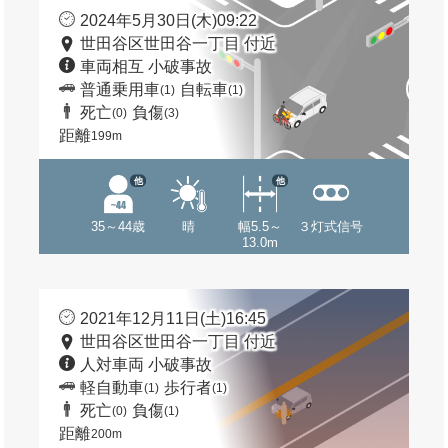
2024年5月30日(木)09:22
世田谷区世田谷一丁目 付近
車両相互 小破事故
普通乗用車
自転車
(1)
(1)
死亡
負傷
(0)
(3)
距離
199m
他
他
35～44歳
晴
幅5.5～
３灯式信号
13.0m
2021年12月11日(土)16:45
世田谷区世田谷一丁目 付近
人対車両 小破事故
軽自動車
歩行者
(1)
(1)
死亡
負傷
(0)
(1)
距離
200m