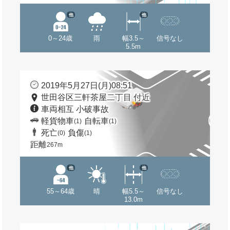
他
他
0～24歳
雨
幅3.5～
信号なし
5.5m
2019年5月27日(月)08:51
世田谷区三軒茶屋二丁目 付近
車両相互 小破事故
軽貨物車
自転車
(1)
(1)
死亡
負傷
(0)
(1)
距離
267m
他
他
55～64歳
晴
幅5.5～
信号なし
13.0m