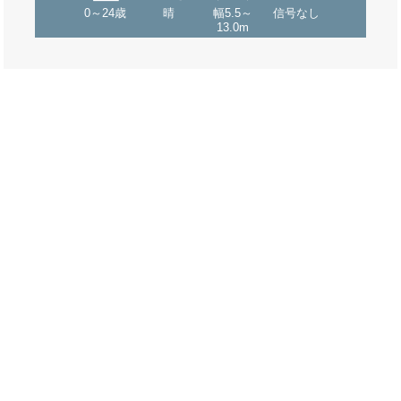
0～24歳
晴
幅5.5～
信号なし
13.0m