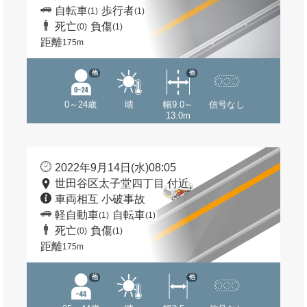
自転車
歩行者
(1)
(1)
死亡
負傷
(0)
(1)
距離
175m
他
他
0～24歳
晴
幅9.0～
信号なし
13.0m
2022年9月14日(水)08:05
世田谷区太子堂四丁目 付近
車両相互 小破事故
軽自動車
自転車
(1)
(1)
死亡
負傷
(0)
(1)
距離
175m
他
他