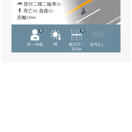
原付二種二輪車
(1)
死亡
負傷
(0)
(1)
距離
180m
他
他
35～44歳
晴
幅13.0～
信号なし
19.5m