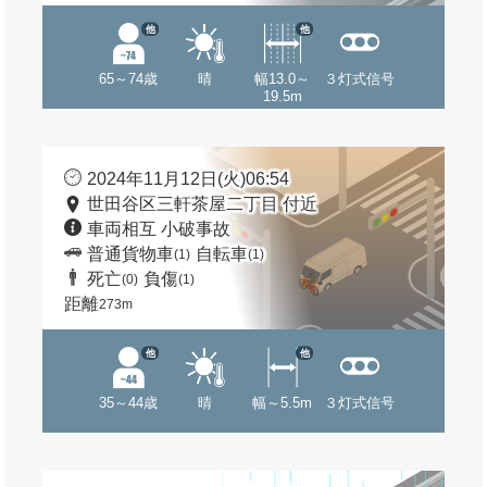
他
他
65～74歳
晴
幅13.0～
３灯式信号
19.5m
2024年11月12日(火)06:54
世田谷区三軒茶屋二丁目 付近
車両相互 小破事故
普通貨物車
自転車
(1)
(1)
死亡
負傷
(0)
(1)
距離
273m
他
他
35～44歳
晴
幅～5.5m
３灯式信号