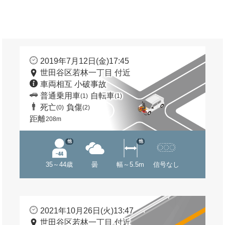
2019年7月12日(金)17:45
世田谷区若林一丁目 付近
車両相互 小破事故
普通乗用車
自転車
(1)
(1)
死亡
負傷
(0)
(2)
距離
208m
他
他
35～44歳
曇
幅～5.5m
信号なし
2021年10月26日(火)13:47
世田谷区若林一丁目 付近