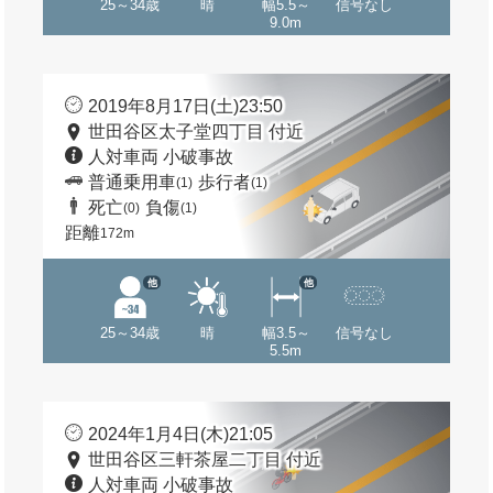
25～34歳
晴
幅5.5～
信号なし
9.0m
2019年8月17日(土)23:50
世田谷区太子堂四丁目 付近
人対車両 小破事故
普通乗用車
歩行者
(1)
(1)
死亡
負傷
(0)
(1)
距離
172m
他
他
25～34歳
晴
幅3.5～
信号なし
5.5m
2024年1月4日(木)21:05
世田谷区三軒茶屋二丁目 付近
人対車両 小破事故