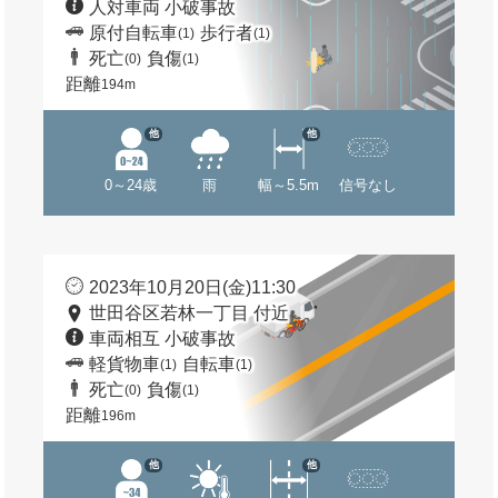
人対車両 小破事故
原付自転車
歩行者
(1)
(1)
死亡
負傷
(0)
(1)
距離
194m
他
他
0～24歳
雨
幅～5.5m
信号なし
2023年10月20日(金)11:30
世田谷区若林一丁目 付近
車両相互 小破事故
軽貨物車
自転車
(1)
(1)
死亡
負傷
(0)
(1)
距離
196m
他
他