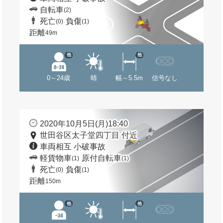
自転車
(2)
死亡
負傷
(0)
(1)
距離
49m
他
他
0～24歳
晴
幅～5.5m
信号なし
2020年10月5日(月)18:40
世田谷区太子堂四丁目 付近
車両相互 小破事故
軽貨物車
原付自転車
(1)
(1)
死亡
負傷
(0)
(1)
距離
150m
他
他