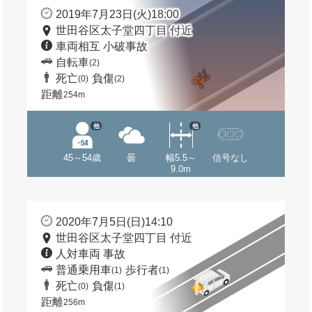
2019年7月23日(火)18:00
世田谷区太子堂四丁目 付近
車両相互 小破事故
自転車
(2)
死亡
負傷
(0)
(2)
距離
254m
他
他
45～54歳
曇
幅5.5～
信号なし
9.0m
2020年7月5日(日)14:10
世田谷区太子堂四丁目 付近
人対車両 事故
普通乗用車
歩行者
(1)
(1)
死亡
負傷
(0)
(1)
距離
256m