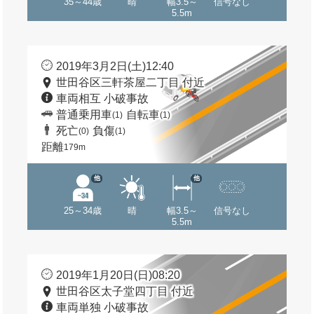
35～44歳
晴
幅3.5～
信号なし
5.5m
2019年3月2日(土)12:40
世田谷区三軒茶屋二丁目 付近
車両相互 小破事故
普通乗用車
自転車
(1)
(1)
死亡
負傷
(0)
(1)
距離
179m
他
他
25～34歳
晴
幅3.5～
信号なし
5.5m
2019年1月20日(日)08:20
世田谷区太子堂四丁目 付近
車両単独 小破事故