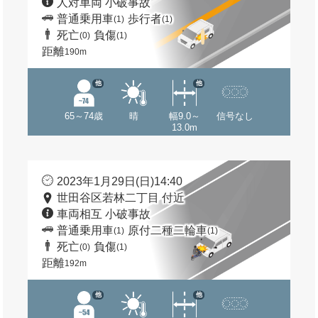
人対車両 小破事故
普通乗用車
歩行者
(1)
(1)
死亡
負傷
(0)
(1)
距離
190m
他
他
65～74歳
晴
幅9.0～
信号なし
13.0m
2023年1月29日(日)14:40
世田谷区若林二丁目 付近
車両相互 小破事故
普通乗用車
原付二種二輪車
(1)
(1)
死亡
負傷
(0)
(1)
距離
192m
他
他