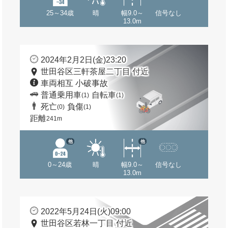
25～34歳
晴
幅9.0～
信号なし
13.0m
2024年2月2日(金)23:20
世田谷区三軒茶屋二丁目 付近
車両相互 小破事故
普通乗用車
自転車
(1)
(1)
死亡
負傷
(0)
(1)
距離
241m
他
他
0～24歳
晴
幅9.0～
信号なし
13.0m
2022年5月24日(火)09:00
世田谷区若林一丁目 付近