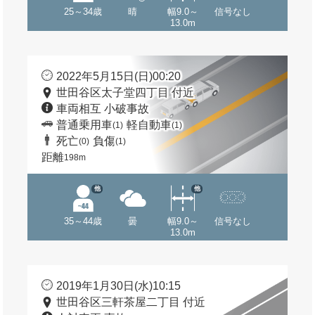
25～34歳
晴
幅9.0～
信号なし
13.0m
2022年5月15日(日)00:20
世田谷区太子堂四丁目 付近
車両相互 小破事故
普通乗用車
軽自動車
(1)
(1)
死亡
負傷
(0)
(1)
距離
198m
他
他
35～44歳
曇
幅9.0～
信号なし
13.0m
2019年1月30日(水)10:15
世田谷区三軒茶屋二丁目 付近