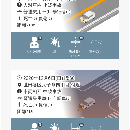
人対車両 小破事故
普通乗用車
歩行者
(1)
(1)
死亡
負傷
(0)
(1)
距離
211m
他
他
0～24歳
晴
幅9.0～
信号なし
13.0m
2020年12月6日(日)15:30
世田谷区太子堂四丁目 付近
車両相互 中破事故
普通乗用車
自転車
(1)
(1)
死亡
負傷
(0)
(1)
距離
213m
他
他