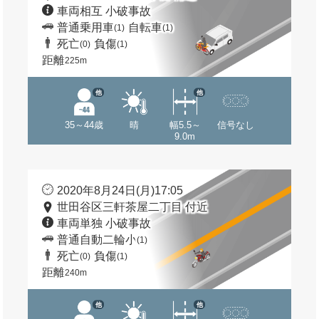
車両相互 小破事故
普通乗用車
自転車
(1)
(1)
死亡
負傷
(0)
(1)
距離
225m
他
他
35～44歳
晴
幅5.5～
信号なし
9.0m
2020年8月24日(月)17:05
世田谷区三軒茶屋二丁目 付近
車両単独 小破事故
普通自動二輪小
(1)
死亡
負傷
(0)
(1)
距離
240m
他
他