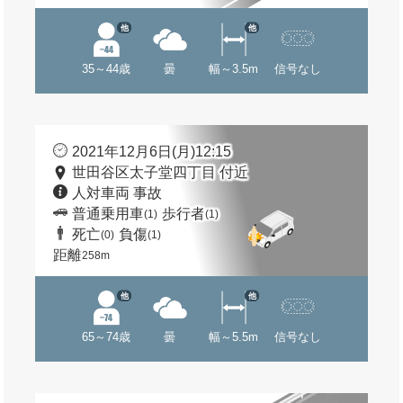
他
他
35～44歳
曇
幅～3.5m
信号なし
2021年12月6日(月)12:15
世田谷区太子堂四丁目 付近
人対車両 事故
普通乗用車
歩行者
(1)
(1)
死亡
負傷
(0)
(1)
距離
258m
他
他
65～74歳
曇
幅～5.5m
信号なし