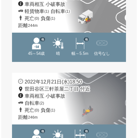
車両相互 小破事故
軽貨物車
自転車
(1)
(1)
死亡
負傷
(0)
(1)
距離
244m
他
他
45～54歳
晴
幅～5.5m
信号なし
2022年12月21日(水)18:50
世田谷区三軒茶屋二丁目 付近
車両相互 小破事故
自転車
(2)
死亡
負傷
(0)
(1)
距離
246m
他
他