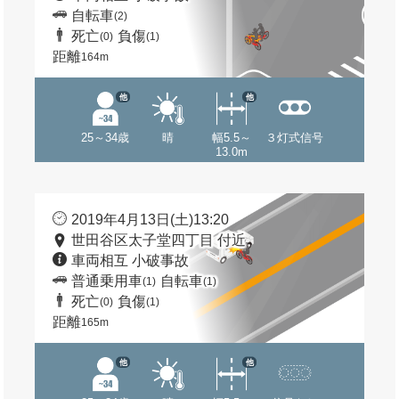
自転車
(2)
死亡
負傷
(0)
(1)
距離
164m
他
他
25～34歳
晴
幅5.5～
３灯式信号
13.0m
2019年4月13日(土)13:20
世田谷区太子堂四丁目 付近
車両相互 小破事故
普通乗用車
自転車
(1)
(1)
死亡
負傷
(0)
(1)
距離
165m
他
他