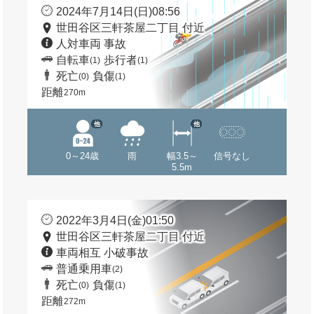
2024年7月14日(日)08:56
世田谷区三軒茶屋二丁目 付近
人対車両 事故
自転車
歩行者
(1)
(1)
死亡
負傷
(0)
(1)
距離
270m
他
他
0～24歳
雨
幅3.5～
信号なし
5.5m
2022年3月4日(金)01:50
世田谷区三軒茶屋二丁目 付近
車両相互 小破事故
普通乗用車
(2)
死亡
負傷
(0)
(1)
距離
272m