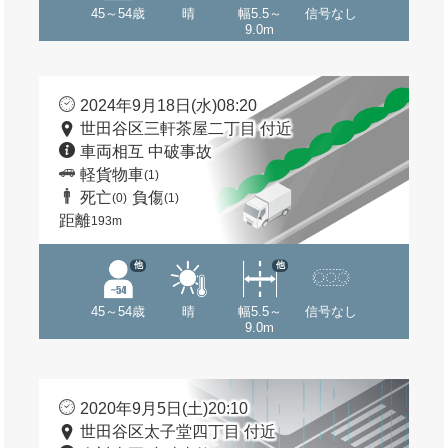
45～54歳
晴
幅5.5～
信号なし
9.0m
2024年9月18日(水)08:20
世田谷区三軒茶屋二丁目 付近
車両相互 中破事故
軽貨物車
(1)
死亡
負傷
(0)
(1)
距離
193m
他
他
45～54歳
晴
幅5.5～
信号なし
9.0m
2020年9月5日(土)20:10
世田谷区太子堂四丁目 付近