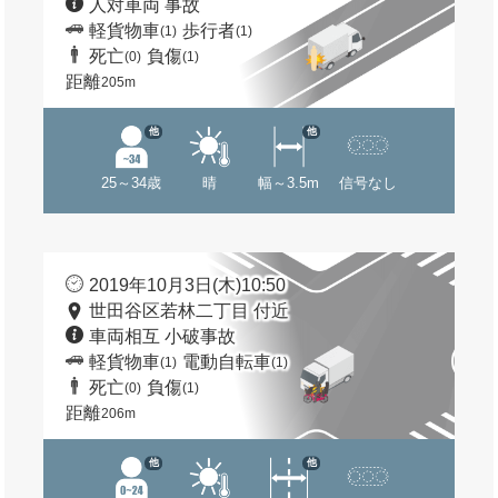
人対車両 事故
軽貨物車
歩行者
(1)
(1)
死亡
負傷
(0)
(1)
距離
205m
他
他
25～34歳
晴
幅～3.5m
信号なし
2019年10月3日(木)10:50
世田谷区若林二丁目 付近
車両相互 小破事故
軽貨物車
電動自転車
(1)
(1)
死亡
負傷
(0)
(1)
距離
206m
他
他