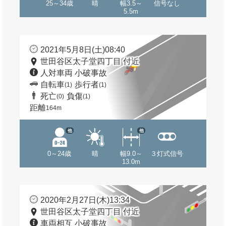
25～34歳
晴
幅3.5～
信号なし
5.5m
2021年5月8日(土)08:40
世田谷区太子堂四丁目 付近
人対車両 小破事故
自転車
歩行者
(1)
(1)
死亡
負傷
(0)
(1)
距離
164m
他
他
0～24歳
晴
幅9.0～
３灯式信号
13.0m
2020年2月27日(木)13:34
世田谷区太子堂四丁目 付近
車両相互 小破事故