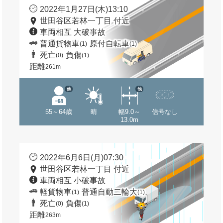
2022年1月27日(木)13:10
世田谷区若林一丁目 付近
車両相互 大破事故
普通貨物車
原付自転車
(1)
(1)
死亡
負傷
(0)
(1)
距離
261m
他
他
55～64歳
晴
幅9.0～
信号なし
13.0m
2022年6月6日(月)07:30
世田谷区若林一丁目 付近
車両相互 小破事故
軽貨物車
普通自動二輪大
(1)
(1)
死亡
負傷
(0)
(1)
距離
263m