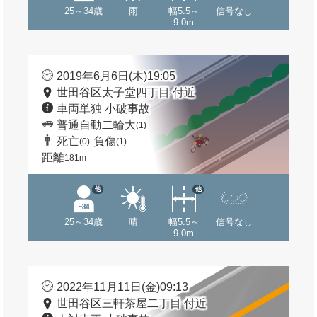
25～34歳
雨
幅5.5～
信号なし
9.0m
2019年6月6日(木)19:05
世田谷区太子堂四丁目 付近
車両単独 小破事故
普通自動二輪大
(1)
死亡
負傷
(0)
(1)
距離
181m
他
他
25～34歳
晴
幅5.5～
信号なし
9.0m
2022年11月11日(金)09:13
世田谷区三軒茶屋二丁目 付近