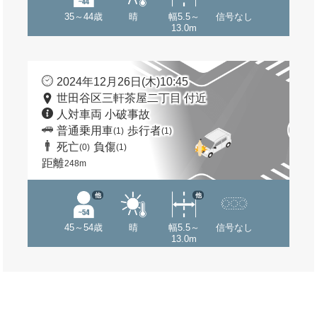
35～44歳
晴
幅5.5～
信号なし
13.0m
2024年12月26日(木)10:45
世田谷区三軒茶屋二丁目 付近
人対車両 小破事故
普通乗用車
歩行者
(1)
(1)
死亡
負傷
(0)
(1)
距離
248m
他
他
45～54歳
晴
幅5.5～
信号なし
13.0m