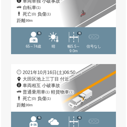
車両単独 小破事故
自転車
(1)
死亡
負傷
(0)
(1)
距離
99m
他
他
65～74歳
晴
幅5.5～
信号なし
9.0m
2021年10月16日(土)06:50
大田区池上三丁目 付近
車両相互 小破事故
普通乗用車
軽貨物車
(1)
(1)
死亡
負傷
(0)
(1)
距離
99m
他
他