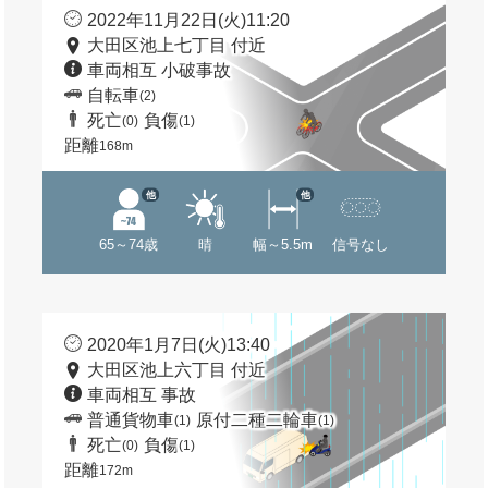
2022年11月22日(火)11:20
大田区池上七丁目 付近
車両相互 小破事故
自転車
(2)
死亡
負傷
(0)
(1)
距離
168m
他
他
65～74歳
晴
幅～5.5m
信号なし
2020年1月7日(火)13:40
大田区池上六丁目 付近
車両相互 事故
普通貨物車
原付二種二輪車
(1)
(1)
死亡
負傷
(0)
(1)
距離
172m