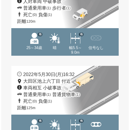
人対車両 中破事故
普通乗用車
歩行者
(1)
(1)
死亡
負傷
(0)
(1)
距離
120m
他
他
25～34歳
晴
幅5.5～
信号なし
9.0m
2022年5月30日(月)16:32
大田区池上六丁目 付近
車両相互 小破事故
普通乗用車
普通貨物車
(1)
(1)
死亡
負傷
(0)
(1)
距離
125m
他
他