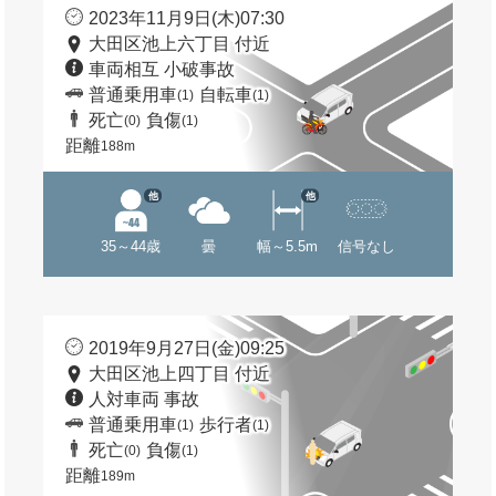
2023年11月9日(木)07:30
大田区池上六丁目 付近
車両相互 小破事故
普通乗用車
自転車
(1)
(1)
死亡
負傷
(0)
(1)
距離
188m
他
他
35～44歳
曇
幅～5.5m
信号なし
2019年9月27日(金)09:25
大田区池上四丁目 付近
人対車両 事故
普通乗用車
歩行者
(1)
(1)
死亡
負傷
(0)
(1)
距離
189m