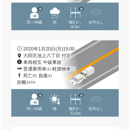
他
他
35～44歳
雨
幅5.5～
信号なし
9.0m
2020年1月20日(月)15:00
大田区池上六丁目 付近
車両相互 中破事故
普通乗用車
軽貨物車
(1)
(1)
死亡
負傷
(0)
(1)
距離
167m
他
他
55～64歳
晴
幅9.0～
信号なし
13.0m