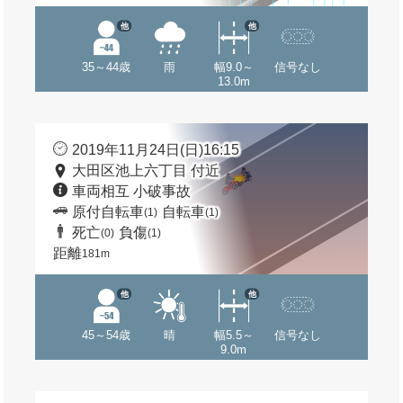
他
他
35～44歳
雨
幅9.0～
信号なし
13.0m
2019年11月24日(日)16:15
大田区池上六丁目 付近
車両相互 小破事故
原付自転車
自転車
(1)
(1)
死亡
負傷
(0)
(1)
距離
181m
他
他
45～54歳
晴
幅5.5～
信号なし
9.0m