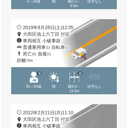
0～24歳
晴
幅5.5～
信号なし
9.0m
2019年9月28日(土)12:35
大田区池上六丁目 付近
車両相互 小破事故
普通乗用車
自転車
(1)
(1)
死亡
負傷
(0)
(1)
距離
79m
他
他
55～64歳
晴
幅9.0～
信号なし
13.0m
2022年2月21日(月)11:10
大田区池上六丁目 付近
車両相互 小破事故