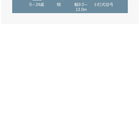
0～24歳
晴
幅9.0～
３灯式信号
13.0m