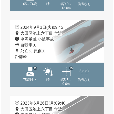
65～74歳
晴
幅9.0～
信号なし
13.0m
2024年9月3日(火)09:45
大田区池上六丁目 付近
車両単独 小破事故
自転車
(1)
死亡
負傷
(0)
(1)
距離
99m
他
他
75歳以上
晴
幅5.5～
信号なし
9.0m
2023年6月26日(月)09:40
大田区池上六丁目 付近