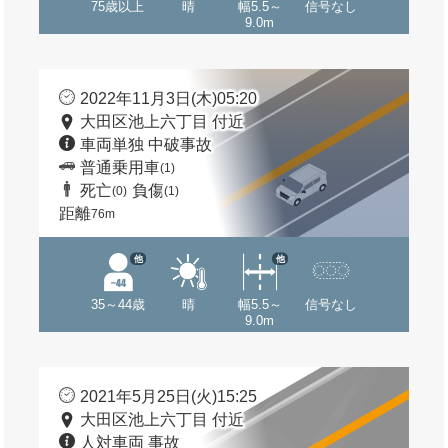
75歳以上
晴
幅5.5～
信号なし
9.0m
2022年11月3日(木)05:20
大田区池上六丁目 付近
車両単独 中破事故
普通乗用車
(1)
死亡
負傷
(0)
(1)
距離
76m
他
他
35～44歳
晴
幅5.5～
信号なし
9.0m
2021年5月25日(火)15:25
大田区池上六丁目 付近
人対車両 事故