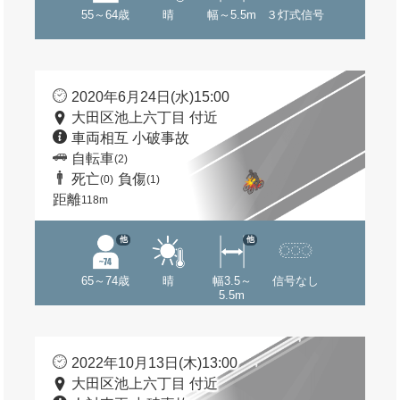
55～64歳
晴
幅～5.5m
３灯式信号
2020年6月24日(水)15:00
大田区池上六丁目 付近
車両相互 小破事故
自転車
(2)
死亡
負傷
(0)
(1)
距離
118m
他
他
65～74歳
晴
幅3.5～
信号なし
5.5m
2022年10月13日(木)13:00
大田区池上六丁目 付近