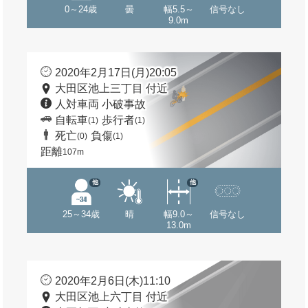
0～24歳
曇
幅5.5～
信号なし
9.0m
2020年2月17日(月)20:05
大田区池上三丁目 付近
人対車両 小破事故
自転車
歩行者
(1)
(1)
死亡
負傷
(0)
(1)
距離
107m
他
他
25～34歳
晴
幅9.0～
信号なし
13.0m
2020年2月6日(木)11:10
大田区池上六丁目 付近