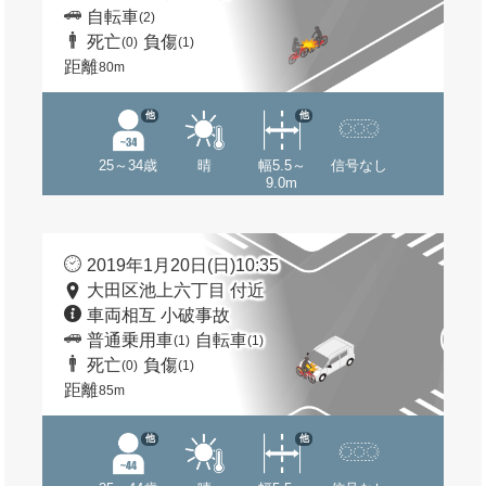
自転車
(2)
死亡
負傷
(0)
(1)
距離
80m
他
他
25～34歳
晴
幅5.5～
信号なし
9.0m
2019年1月20日(日)10:35
大田区池上六丁目 付近
車両相互 小破事故
普通乗用車
自転車
(1)
(1)
死亡
負傷
(0)
(1)
距離
85m
他
他