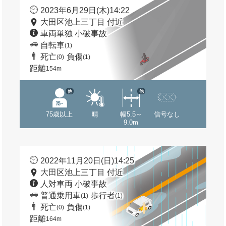
2023年6月29日(木)14:22
大田区池上三丁目 付近
車両単独 小破事故
自転車
(1)
死亡
負傷
(0)
(1)
距離
154m
他
他
75歳以上
晴
幅5.5～
信号なし
9.0m
2022年11月20日(日)14:25
大田区池上三丁目 付近
人対車両 小破事故
普通乗用車
歩行者
(1)
(1)
死亡
負傷
(0)
(1)
距離
164m