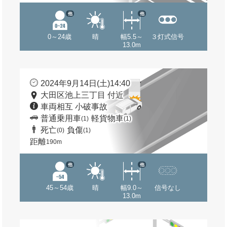
他
他
0～24歳
晴
幅5.5～
３灯式信号
13.0m
2024年9月14日(土)14:40
大田区池上三丁目 付近
車両相互 小破事故
普通乗用車
軽貨物車
(1)
(1)
死亡
負傷
(0)
(1)
距離
190m
他
他
45～54歳
晴
幅9.0～
信号なし
13.0m