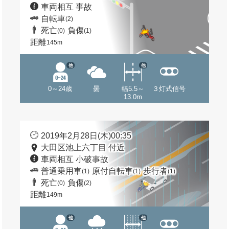
車両相互 事故
自転車
(2)
死亡
負傷
(0)
(1)
距離
145m
他
他
0～24歳
曇
幅5.5～
３灯式信号
13.0m
2019年2月28日(木)00:35
大田区池上六丁目 付近
車両相互 小破事故
普通乗用車
原付自転車
歩行者
(1)
(1)
(1)
死亡
負傷
(0)
(2)
距離
149m
他
他