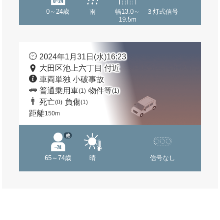
0～24歳
雨
幅13.0～
３灯式信号
19.5m
2024年1月31日(水)16:23
大田区池上六丁目 付近
車両単独 小破事故
普通乗用車
物件等
(1)
(1)
死亡
負傷
(0)
(1)
距離
150m
他
65～74歳
晴
信号なし