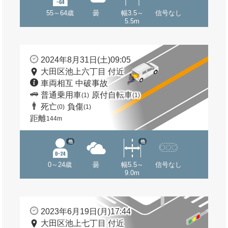
55～64歳
曇
幅3.5～
信号なし
5.5m
2024年8月31日(土)09:05
大田区池上六丁目 付近
車両相互 中破事故
普通乗用車
原付自転車
(1)
(1)
死亡
負傷
(0)
(1)
距離
144m
他
他
0～24歳
曇
幅5.5～
信号なし
9.0m
2023年6月19日(月)17:44
大田区池上七丁目 付近