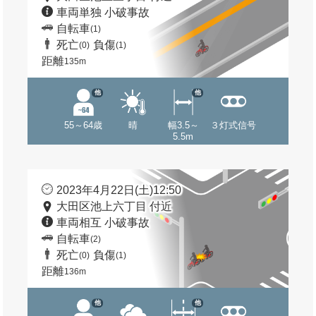
車両単独 小破事故
自転車
(1)
死亡
負傷
(0)
(1)
距離
135m
他
他
55～64歳
晴
幅3.5～
３灯式信号
5.5m
2023年4月22日(土)12:50
大田区池上六丁目 付近
車両相互 小破事故
自転車
(2)
死亡
負傷
(0)
(1)
距離
136m
他
他