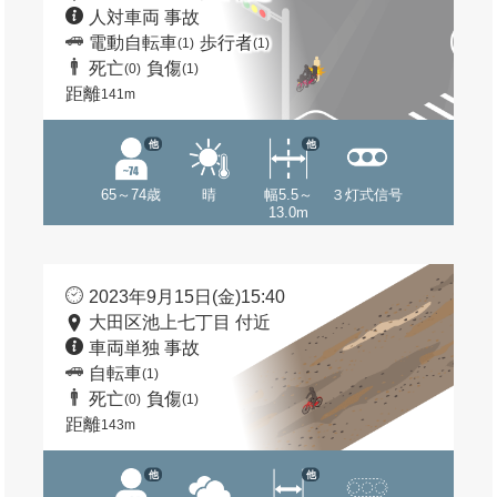
人対車両 事故
電動自転車
歩行者
(1)
(1)
死亡
負傷
(0)
(1)
距離
141m
他
他
65～74歳
晴
幅5.5～
３灯式信号
13.0m
2023年9月15日(金)15:40
大田区池上七丁目 付近
車両単独 事故
自転車
(1)
死亡
負傷
(0)
(1)
距離
143m
他
他