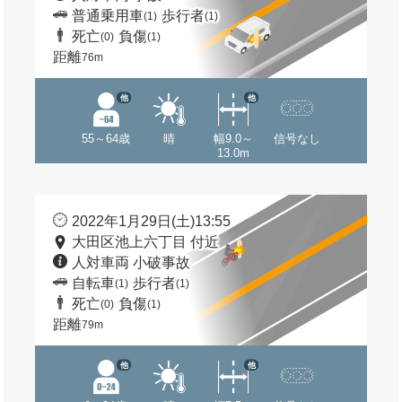
普通乗用車
歩行者
(1)
(1)
死亡
負傷
(0)
(1)
距離
76m
他
他
55～64歳
晴
幅9.0～
信号なし
13.0m
2022年1月29日(土)13:55
大田区池上六丁目 付近
人対車両 小破事故
自転車
歩行者
(1)
(1)
死亡
負傷
(0)
(1)
距離
79m
他
他