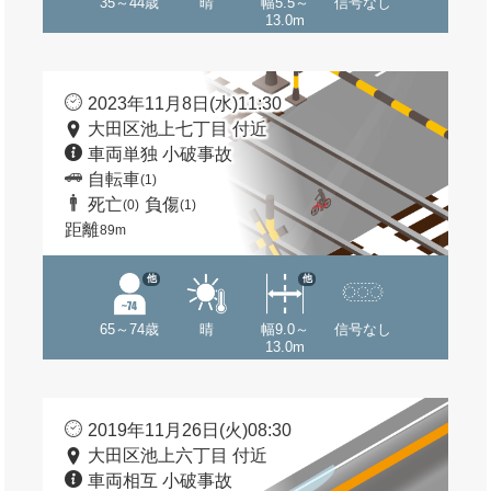
35～44歳
晴
幅5.5～
信号なし
13.0m
2023年11月8日(水)11:30
大田区池上七丁目 付近
車両単独 小破事故
自転車
(1)
死亡
負傷
(0)
(1)
距離
89m
他
他
65～74歳
晴
幅9.0～
信号なし
13.0m
2019年11月26日(火)08:30
大田区池上六丁目 付近
車両相互 小破事故