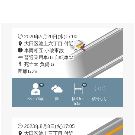
2020年5月20日(水)17:00
大田区池上六丁目 付近
車両相互 小破事故
普通乗用車
自転車
(1)
(1)
死亡
負傷
(0)
(1)
距離
126m
他
他
65～74歳
曇
幅3.5～
信号なし
5.5m
2023年8月8日(火)17:05
大田区池上三丁目 付近