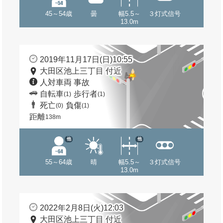
45～54歳
曇
幅5.5～
３灯式信号
13.0m
2019年11月17日(日)10:55
大田区池上三丁目 付近
人対車両 事故
自転車
歩行者
(1)
(1)
死亡
負傷
(0)
(1)
距離
138m
他
他
55～64歳
晴
幅5.5～
３灯式信号
13.0m
2022年2月8日(火)12:03
大田区池上三丁目 付近