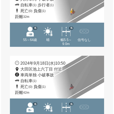
自転車
歩行者
(1)
(1)
死亡
負傷
(0)
(1)
距離
32m
他
他
55～64歳
晴
幅5.5～
信号なし
9.0m
2024年9月18日(水)10:50
大田区池上六丁目 付近
車両単独 小破事故
自転車
(1)
死亡
負傷
(0)
(1)
距離
42m
他
他