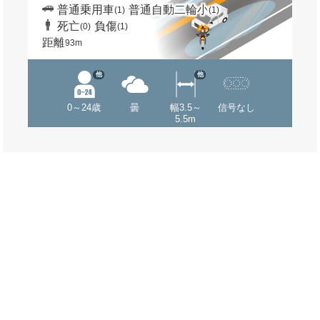
普通乗用車
普通自動二輪小
(1)
(1)
死亡
負傷
(0)
(1)
距離
93m
他
他
0～24歳
曇
幅3.5～
信号なし
5.5m