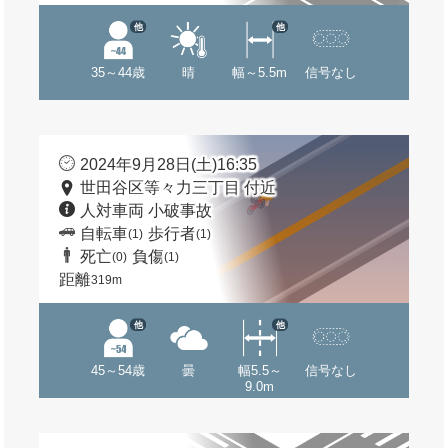
他
他
35～44歳
晴
幅～5.5m
信号なし
2024年9月28日(土)16:35
世田谷区等々力三丁目 付近
人対車両 小破事故
自転車
歩行者
(1)
(1)
死亡
負傷
(0)
(1)
距離
319m
他
他
45～54歳
曇
幅5.5～
信号なし
9.0m