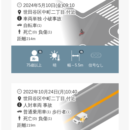
2024年5月10日(金)09:10
世田谷区中町二丁目 付近
車両単独 小破事故
自転車
(1)
死亡
負傷
(0)
(1)
距離
214m
他
他
75歳以上
晴
幅～5.5m
信号なし
2022年10月24日(月)10:40
世田谷区中町二丁目 付近
人対車両 事故
普通乗用車
歩行者
(1)
(1)
死亡
負傷
(0)
(1)
距離
219m