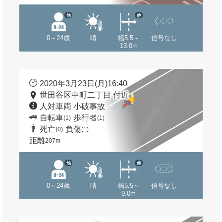
他
他
0～24歳
晴
幅5.5～
信号なし
13.0m
2020年3月23日(月)16:40
世田谷区中町二丁目 付近
人対車両 小破事故
自転車
歩行者
(1)
(1)
死亡
負傷
(0)
(1)
距離
207m
他
他
0～24歳
晴
幅5.5～
信号なし
9.0m