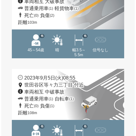
車両相互 大破事故
普通乗用車
軽貨物車
(1)
(1)
死亡
負傷
(0)
(2)
距離
103m
他
他
45～54歳
晴
幅3.5～
信号なし
5.5m
2023年9月5日(火)08:55
世田谷区等々力三丁目 付近
車両相互 中破事故
普通乗用車
自転車
(1)
(1)
死亡
負傷
(0)
(1)
距離
108m
他
他