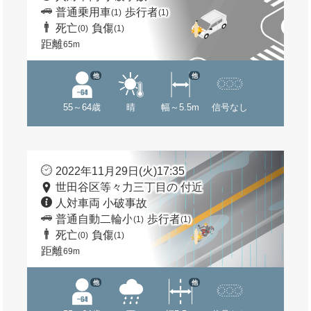
普通乗用車
歩行者
(1)
(1)
死亡
負傷
(0)
(1)
距離
65m
他
他
55～64歳
晴
幅～5.5m
信号なし
2022年11月29日(火)17:35
世田谷区等々力三丁目の 付近
人対車両 小破事故
普通自動二輪小
歩行者
(1)
(1)
死亡
負傷
(0)
(1)
距離
69m
他
他