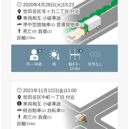
2020年4月28日(火)15:23
世田谷区等々力二丁目 付近
車両相互 小破事故
準中型貨物車
普通貨物車
(1)
(1)
死亡
負傷
(0)
(1)
距離
278m
他
他
25～34歳
晴
幅9.0～
信号なし
13.0m
2021年11月12日(金)11:00
世田谷区中町一丁目 付近
車両相互 小破事故
軽自動車
自転車
(1)
(1)
死亡
負傷
(0)
(1)
距離
314m