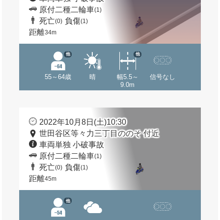
原付二種二輪車
(1)
死亡
負傷
(0)
(1)
距離
34m
他
他
55～64歳
晴
幅5.5～
信号なし
9.0m
2022年10月8日(土)10:30
世田谷区等々力三丁目ののそ 付近
車両単独 小破事故
原付二種二輪車
(1)
死亡
負傷
(0)
(1)
距離
45m
他