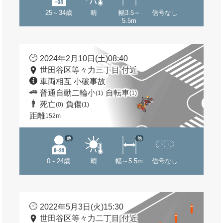
25～34歳
晴
幅3.5～
信号なし
5.5m
2024年2月10日(土)08:40
世田谷区等々力三丁目 付近
車両相互 小破事故
普通自動二輪小
自転車
(1)
(1)
死亡
負傷
(0)
(1)
距離
152m
他
他
0～24歳
晴
幅～5.5m
信号なし
2022年5月3日(火)15:30
世田谷区等々力二丁目 付近