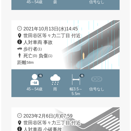
45～54歳
曇
信号なし
2021年10月13日(水)14:45
世田谷区等々力二丁目 付近
人対車両 事故
歩行者
(1)
死亡
負傷
(0)
(1)
距離
58m
他
他
45～54歳
雨
幅3.5～
信号なし
5.5m
2023年2月6日(月)07:59
世田谷区等々力三丁目 付近
人対車両 小破事故