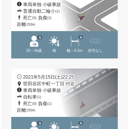
車両単独 小破事故
普通自動二輪小
(1)
死亡
負傷
(0)
(1)
距離
150m
他
他
25～34歳
晴
幅～5.5m
信号なし
2021年5月15日(土)22:25
世田谷区中町一丁目 付近
車両単独 小破事故
自転車
(1)
死亡
負傷
(0)
(1)
距離
150m
他
他