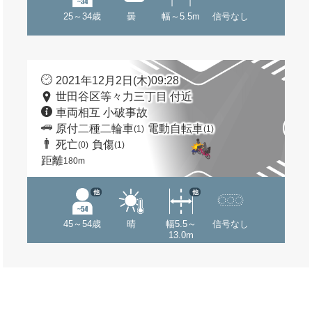
25～34歳
曇
幅～5.5m
信号なし
2021年12月2日(木)09:28
世田谷区等々力三丁目 付近
車両相互 小破事故
原付二種二輪車
電動自転車
(1)
(1)
死亡
負傷
(0)
(1)
距離
180m
他
他
45～54歳
晴
幅5.5～
信号なし
13.0m