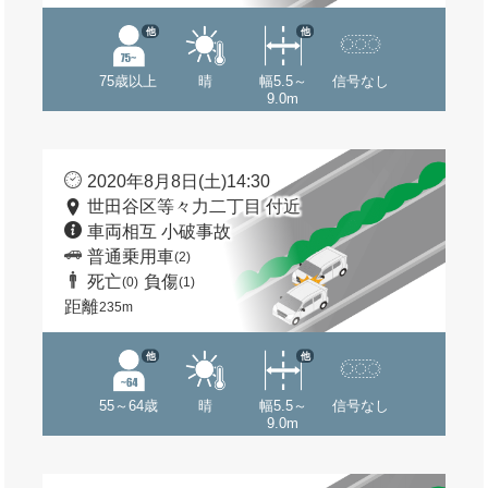
他
他
75歳以上
晴
幅5.5～
信号なし
9.0m
2020年8月8日(土)14:30
世田谷区等々力二丁目 付近
車両相互 小破事故
普通乗用車
(2)
死亡
負傷
(0)
(1)
距離
235m
他
他
55～64歳
晴
幅5.5～
信号なし
9.0m