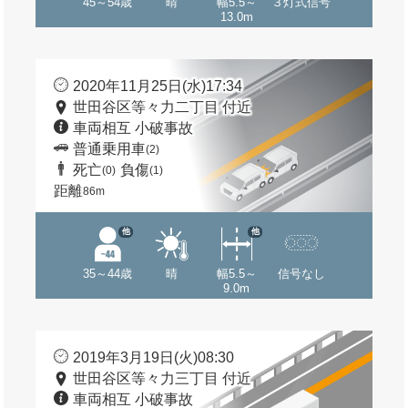
45～54歳
晴
幅5.5～
３灯式信号
13.0m
2020年11月25日(水)17:34
世田谷区等々力二丁目 付近
車両相互 小破事故
普通乗用車
(2)
死亡
負傷
(0)
(1)
距離
86m
他
他
35～44歳
晴
幅5.5～
信号なし
9.0m
2019年3月19日(火)08:30
世田谷区等々力三丁目 付近
車両相互 小破事故