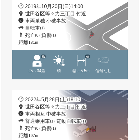
2019年10月20日(日)14:00
世田谷区等々力三丁目 付近
車両単独 小破事故
自転車
(1)
死亡
負傷
(0)
(1)
距離
181m
他
他
25～34歳
晴
幅～5.5m
信号なし
2022年5月28日(土)18:10
世田谷区等々力二丁目 付近
車両相互 中破事故
普通乗用車
電動自転車
(1)
(1)
死亡
負傷
(0)
(1)
距離
197m