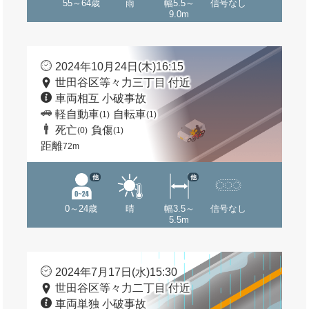
55～64歳
雨
幅5.5～
信号なし
9.0m
2024年10月24日(木)16:15
世田谷区等々力三丁目 付近
車両相互 小破事故
軽自動車
自転車
(1)
(1)
死亡
負傷
(0)
(1)
距離
72m
他
他
0～24歳
晴
幅3.5～
信号なし
5.5m
2024年7月17日(水)15:30
世田谷区等々力二丁目 付近
車両単独 小破事故