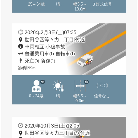
25～34歳
晴
幅5.5～
３灯式信号
13.0m
2020年2月8日(土)07:35
世田谷区等々力二丁目 付近
車両相互 小破事故
普通乗用車
自転車
(1)
(1)
死亡
負傷
(0)
(1)
距離
99m
他
他
0～24歳
晴
幅5.5～
信号なし
9.0m
2020年10月3日(土)12:05
世田谷区等々力三丁目の 付近