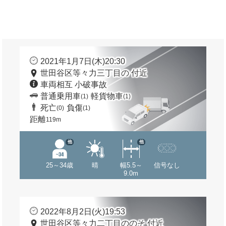
2021年1月7日(木)20:30
世田谷区等々力三丁目の 付近
車両相互 小破事故
普通乗用車
軽貨物車
(1)
(1)
死亡
負傷
(0)
(1)
距離
119m
他
他
25～34歳
晴
幅5.5～
信号なし
9.0m
2022年8月2日(火)19:53
世田谷区等々力二丁目ののそ 付近