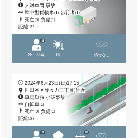
人対車両 事故
準中型貨物車
歩行者
(1)
(1)
死亡
負傷
(0)
(1)
距離
122m
他
25～34歳
晴
信号なし
2024年6月23日(日)17:15
世田谷区等々力三丁目 付近
車両単独 小破事故
自転車
(1)
死亡
負傷
(0)
(1)
距離
138m
他
他