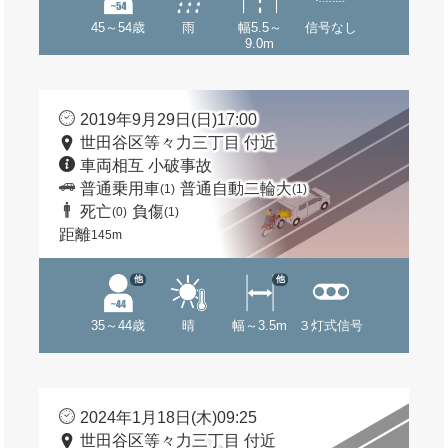
45～54歳
雨
幅5.5～
信号なし
9.0m
2019年9月29日(日)17:00
世田谷区等々力三丁目 付近
車両相互 小破事故
普通乗用車
普通自動二輪大
(1)
(1)
死亡
負傷
(0)
(1)
距離
145m
他
他
35～44歳
晴
幅～3.5m
３灯式信号
2024年1月18日(木)09:25
世田谷区等々力三丁目 付近