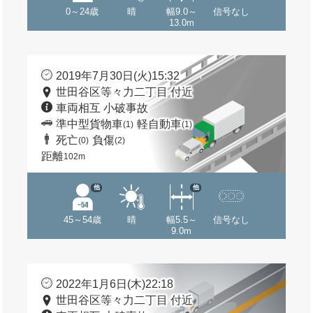
0～24歳
晴
幅9.0～
信号なし
13.0m
2019年7月30日(火)15:32
世田谷区等々力二丁目 付近
車両相互 小破事故
準中型貨物車
軽自動車
(1)
(1)
死亡
負傷
(0)
(2)
距離
102m
他
他
45～54歳
晴
幅5.5～
信号なし
9.0m
2022年1月6日(木)22:18
世田谷区等々力二丁目 付近