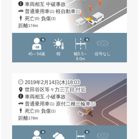
車両相互 中破事故
普通乗用車
軽自動車
(1)
(1)
死亡
負傷
(0)
(3)
距離
174m
他
他
45～54歳
晴
幅5.5～
信号なし
9.0m
2019年2月14日(木)18:03
世田谷区等々力三丁目 付近
車両相互 小破事故
普通乗用車
原付二種二輪車
(1)
(1)
死亡
負傷
(0)
(1)
距離
178m
他
他