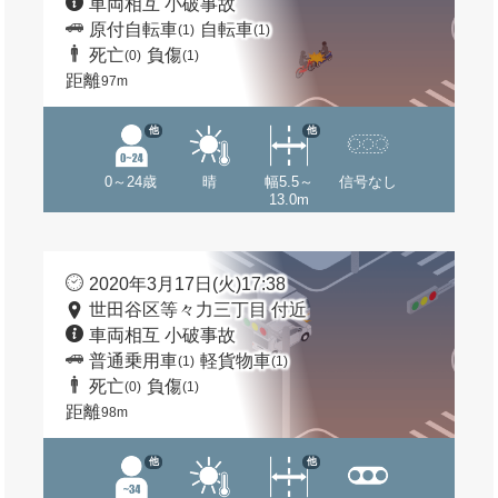
車両相互 小破事故
原付自転車
自転車
(1)
(1)
死亡
負傷
(0)
(1)
距離
97m
他
他
0～24歳
晴
幅5.5～
信号なし
13.0m
2020年3月17日(火)17:38
世田谷区等々力三丁目 付近
車両相互 小破事故
普通乗用車
軽貨物車
(1)
(1)
死亡
負傷
(0)
(1)
距離
98m
他
他