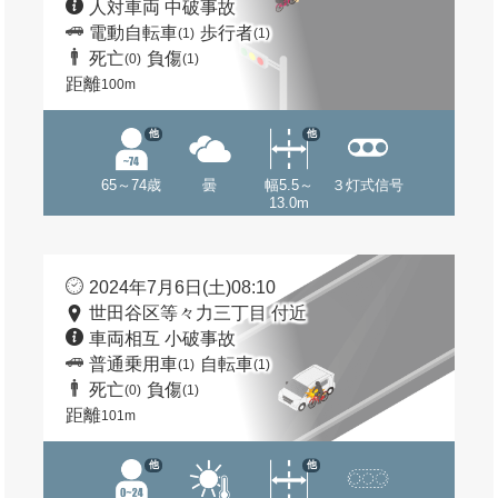
人対車両 中破事故
電動自転車
歩行者
(1)
(1)
死亡
負傷
(0)
(1)
距離
100m
他
他
65～74歳
曇
幅5.5～
３灯式信号
13.0m
2024年7月6日(土)08:10
世田谷区等々力三丁目 付近
車両相互 小破事故
普通乗用車
自転車
(1)
(1)
死亡
負傷
(0)
(1)
距離
101m
他
他