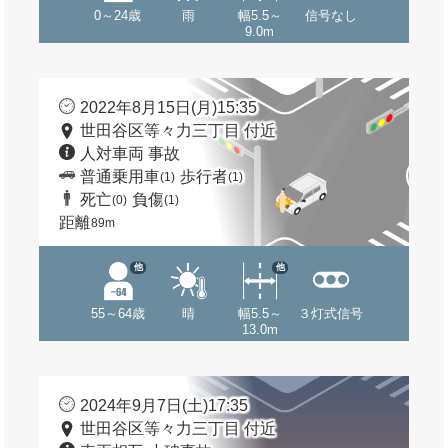
0～24歳
雨
幅5.5～
信号なし
9.0m
2022年8月15日(月)15:35
世田谷区等々力三丁目 付近
人対車両 事故
普通乗用車
歩行者
(1)
(1)
死亡
負傷
(0)
(1)
距離
89m
他
他
55～64歳
晴
幅5.5～
３灯式信号
13.0m
2024年9月7日(土)17:35
世田谷区等々力三丁目 付近