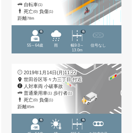
自転車
(1)
死亡
負傷
(0)
(1)
距離
78m
他
他
55～64歳
雨
幅9.0～
信号なし
13.0m
2019年1月14日(月)11:22
世田谷区等々力三丁目 付近
人対車両 小破事故
普通乗用車
歩行者
(1)
(1)
死亡
負傷
(0)
(1)
距離
85m
他
他