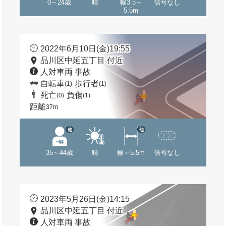
0～24歳
晴
幅3.5～
信号なし
5.5m
2022年6月10日(金)19:55
品川区中延五丁目 付近
人対車両 事故
自転車
歩行者
(1)
(1)
死亡
負傷
(0)
(1)
距離
37m
他
他
35～44歳
晴
幅～5.5m
信号なし
2023年5月26日(金)14:15
品川区中延五丁目 付近
人対車両 事故