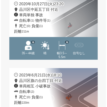
2020年10月27日(火)23:20
品川区中延五丁目 付近
車両単独 事故
自転車
物件等
(1)
(1)
死亡
負傷
(0)
(1)
距離
211m
他
他
35～44歳
晴
幅3.5～
信号なし
5.5m
2023年6月21日(水)18:10
品川区旗の台四丁目 付近
車両相互 小破事故
自転車
(2)
死亡
負傷
(0)
(1)
距離
220m