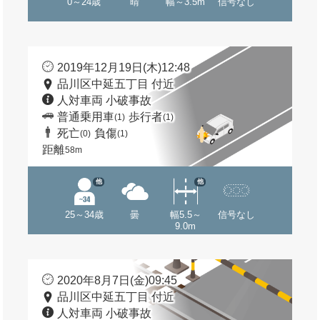
0～24歳
晴
幅～3.5m
信号なし
2019年12月19日(木)12:48
品川区中延五丁目 付近
人対車両 小破事故
普通乗用車
歩行者
(1)
(1)
死亡
負傷
(0)
(1)
距離
58m
他
他
25～34歳
曇
幅5.5～
信号なし
9.0m
2020年8月7日(金)09:45
品川区中延五丁目 付近
人対車両 小破事故