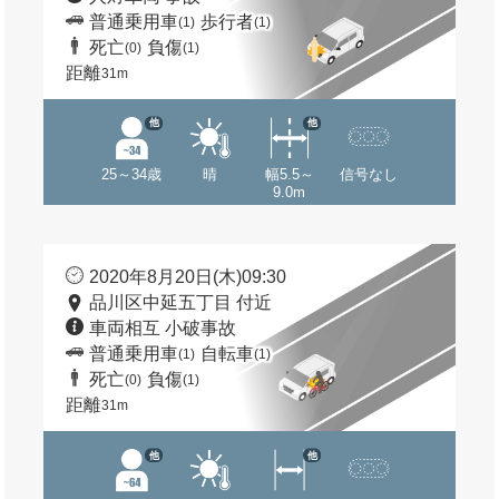
普通乗用車
歩行者
(1)
(1)
死亡
負傷
(0)
(1)
距離
31m
他
他
25～34歳
晴
幅5.5～
信号なし
9.0m
2020年8月20日(木)09:30
品川区中延五丁目 付近
車両相互 小破事故
普通乗用車
自転車
(1)
(1)
死亡
負傷
(0)
(1)
距離
31m
他
他