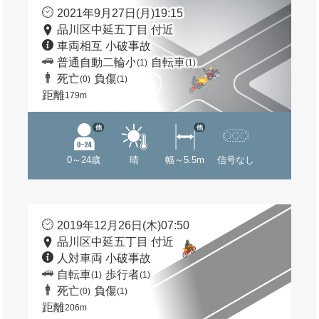
2021年9月27日(月)19:15
品川区中延五丁目 付近
車両相互 小破事故
普通自動二輪小
自転車
(1)
(1)
死亡
負傷
(0)
(1)
距離
179m
他
他
0～24歳
晴
幅～5.5m
信号なし
2019年12月26日(木)07:50
品川区中延五丁目 付近
人対車両 小破事故
自転車
歩行者
(1)
(1)
死亡
負傷
(0)
(1)
距離
206m