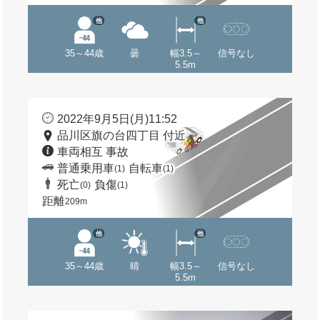
他
他
35～44歳
曇
幅3.5～
信号なし
5.5m
2022年9月5日(月)11:52
品川区旗の台四丁目 付近
車両相互 事故
普通乗用車
自転車
(1)
(1)
死亡
負傷
(0)
(1)
距離
209m
他
他
35～44歳
晴
幅3.5～
信号なし
5.5m