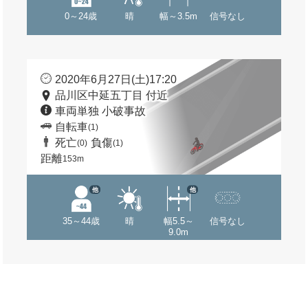
0～24歳
晴
幅～3.5m
信号なし
2020年6月27日(土)17:20
品川区中延五丁目 付近
車両単独 小破事故
自転車
(1)
死亡
負傷
(0)
(1)
距離
153m
他
他
35～44歳
晴
幅5.5～
信号なし
9.0m