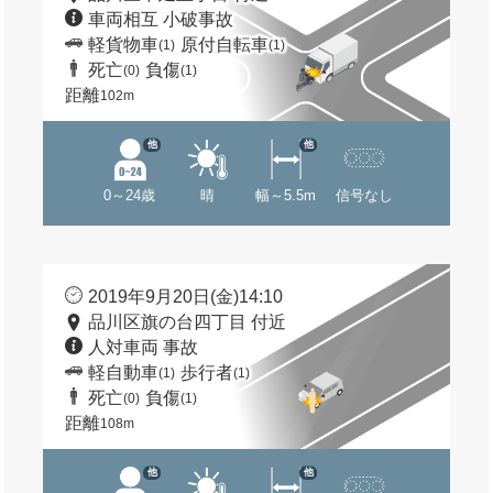
車両相互 小破事故
軽貨物車
原付自転車
(1)
(1)
死亡
負傷
(0)
(1)
距離
102m
他
他
0～24歳
晴
幅～5.5m
信号なし
2019年9月20日(金)14:10
品川区旗の台四丁目 付近
人対車両 事故
軽自動車
歩行者
(1)
(1)
死亡
負傷
(0)
(1)
距離
108m
他
他