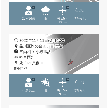
他
他
25～34歳
雨
幅5.5～
信号なし
13.0m
2022年11月11日(金)11:00
品川区旗の台四丁目 付近
車両相互 小破事故
軽車両
(1)
死亡
負傷
(0)
(1)
距離
179m
他
他
75歳以上
晴
幅5.5～
信号なし
9.0m