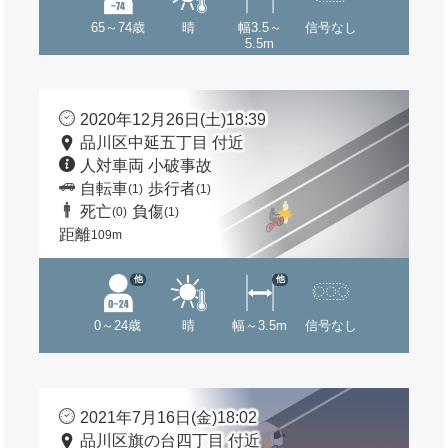
65～74歳
晴
幅3.5～
信号なし
5.5m
2020年12月26日(土)18:39
品川区中延五丁目 付近
人対車両 小破事故
自転車
歩行者
(1)
(1)
死亡
負傷
(0)
(1)
距離
109m
他
他
0～24歳
晴
幅～3.5m
信号なし
2021年7月16日(金)18:02
品川区旗の台四丁目 付近