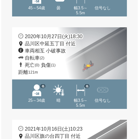
45～54歳
曇
幅3.5～
信号なし
5.5m
2020年10月27日(火)18:30
品川区中延五丁目 付近
車両相互 小破事故
自転車
(2)
死亡
負傷
(0)
(1)
距離
121m
他
他
25～34歳
晴
幅3.5～
信号なし
5.5m
2021年10月16日(土)10:23
品川区旗の台四丁目 付近