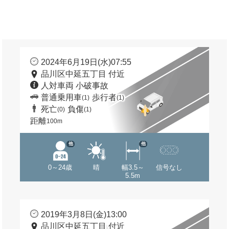
2024年6月19日(水)07:55
品川区中延五丁目 付近
人対車両 小破事故
普通乗用車
歩行者
(1)
(1)
死亡
負傷
(0)
(1)
距離
100m
他
他
0～24歳
晴
幅3.5～
信号なし
5.5m
2019年3月8日(金)13:00
品川区中延五丁目 付近