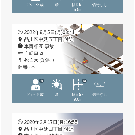
25～34歳
晴
幅3.5～
信号なし
5.5m
2022年9月5日(月)08:41
品川区中延五丁目 付近
車両相互 事故
自転車
(2)
死亡
負傷
(0)
(1)
距離
65m
他
他
25～34歳
晴
幅5.5～
信号なし
9.0m
2020年2月17日(月)16:55
品川区中延四丁目 付近