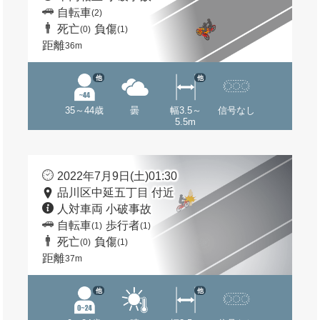
自転車
(2)
死亡
負傷
(0)
(1)
距離
36m
他
他
35～44歳
曇
幅3.5～
信号なし
5.5m
2022年7月9日(土)01:30
品川区中延五丁目 付近
人対車両 小破事故
自転車
歩行者
(1)
(1)
死亡
負傷
(0)
(1)
距離
37m
他
他