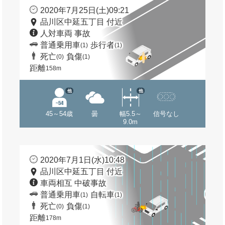
2020年7月25日(土)09:21
品川区中延五丁目 付近
人対車両 事故
普通乗用車
歩行者
(1)
(1)
死亡
負傷
(0)
(1)
距離
158m
他
他
45～54歳
曇
幅5.5～
信号なし
9.0m
2020年7月1日(水)10:48
品川区中延五丁目 付近
車両相互 中破事故
普通乗用車
自転車
(1)
(1)
死亡
負傷
(0)
(1)
距離
178m