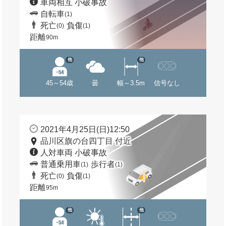
車両相互 小破事故
自転車
(1)
死亡
負傷
(0)
(1)
距離
90m
他
他
45～54歳
曇
幅～3.5m
信号なし
2021年4月25日(日)12:50
品川区旗の台四丁目 付近
人対車両 小破事故
普通乗用車
歩行者
(1)
(1)
死亡
負傷
(0)
(1)
距離
95m
他
他