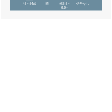
45～54歳
晴
幅5.5～
信号なし
9.0m