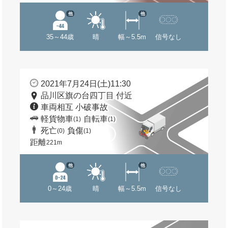
他
他
35～44歳
晴
幅～5.5m
信号なし
2021年7月24日(土)11:30
品川区旗の台四丁目 付近
車両相互 小破事故
軽貨物車
自転車
(1)
(1)
死亡
負傷
(0)
(1)
距離
221m
他
他
0～24歳
晴
幅～5.5m
信号なし