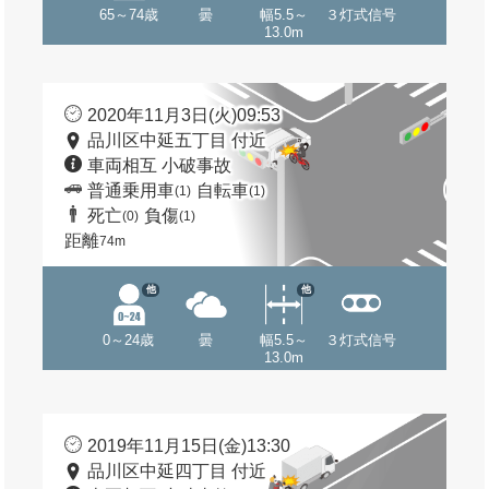
65～74歳
曇
幅5.5～
３灯式信号
13.0m
2020年11月3日(火)09:53
品川区中延五丁目 付近
車両相互 小破事故
普通乗用車
自転車
(1)
(1)
死亡
負傷
(0)
(1)
距離
74m
他
他
0～24歳
曇
幅5.5～
３灯式信号
13.0m
2019年11月15日(金)13:30
品川区中延四丁目 付近