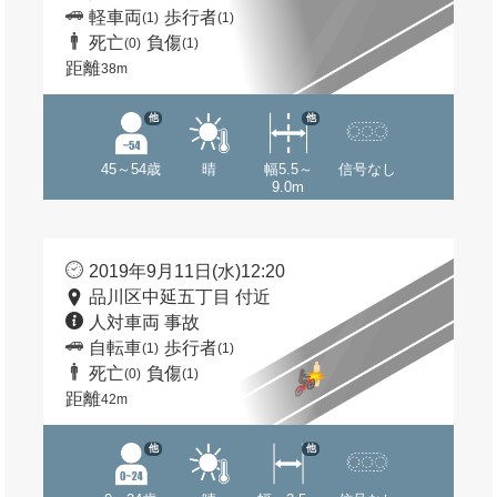
軽車両
歩行者
(1)
(1)
死亡
負傷
(0)
(1)
距離
38m
他
他
45～54歳
晴
幅5.5～
信号なし
9.0m
2019年9月11日(水)12:20
品川区中延五丁目 付近
人対車両 事故
自転車
歩行者
(1)
(1)
死亡
負傷
(0)
(1)
距離
42m
他
他