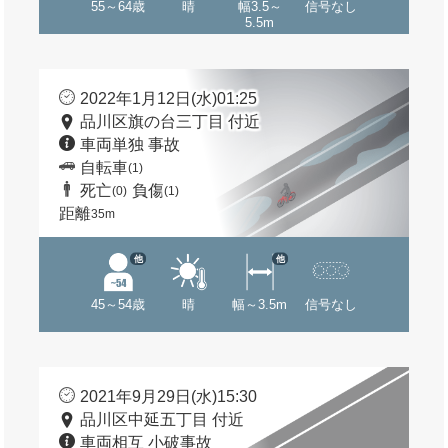
55～64歳
晴
幅3.5～
信号なし
5.5m
2022年1月12日(水)01:25
品川区旗の台三丁目 付近
車両単独 事故
自転車
(1)
死亡
負傷
(0)
(1)
距離
35m
他
他
45～54歳
晴
幅～3.5m
信号なし
2021年9月29日(水)15:30
品川区中延五丁目 付近
車両相互 小破事故