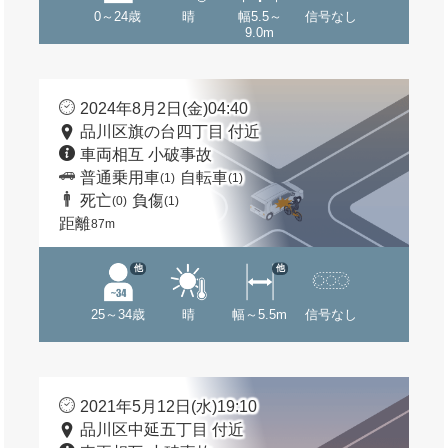
0～24歳
晴
幅5.5～
信号なし
9.0m
2024年8月2日(金)04:40
品川区旗の台四丁目 付近
車両相互 小破事故
普通乗用車
自転車
(1)
(1)
死亡
負傷
(0)
(1)
距離
87m
他
他
25～34歳
晴
幅～5.5m
信号なし
2021年5月12日(水)19:10
品川区中延五丁目 付近