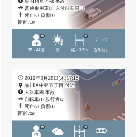
車両相互 小破事故
普通乗用車
原付自転車
(1)
(1)
死亡
負傷
(0)
(1)
距離
71m
他
他
35～44歳
晴
幅～3.5m
信号なし
2019年3月28日(木)17:15
品川区中延五丁目 付近
人対車両 事故
自転車
歩行者
(1)
(1)
死亡
負傷
(0)
(1)
距離
72m
他
他