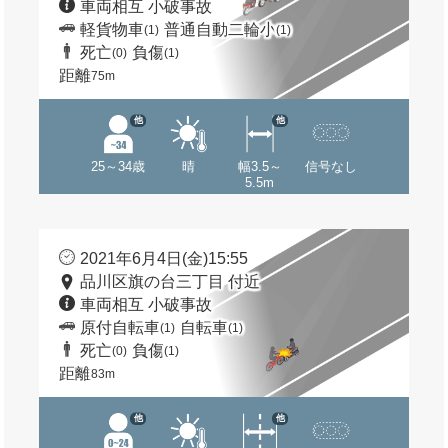
車両相互 小破事故
軽貨物車
普通自動二輪小
(1)
(1)
死亡
負傷
(0)
(1)
距離
75m
他
他
25～34歳
晴
幅3.5～
信号なし
5.5m
2021年6月4日(金)15:55
品川区旗の台三丁目 付近
車両相互 小破事故
原付自転車
自転車
(1)
(1)
死亡
負傷
(0)
(1)
距離
83m
他
他