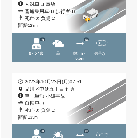
人対車両 事故
普通乗用車
歩行者
(1)
(1)
死亡
負傷
(0)
(1)
距離
128m
他
他
0～24歳
曇
幅3.5～
信号なし
5.5m
2023年10月23日(月)07:51
品川区中延五丁目 付近
車両単独 小破事故
自転車
(1)
死亡
負傷
(0)
(1)
距離
135m
他
他