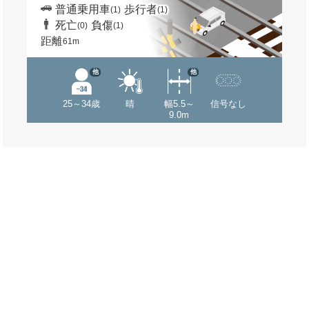
普通乗用車
歩行者
(1)
(1)
死亡
負傷
(0)
(1)
距離
61m
他
他
25～34歳
晴
幅5.5～
信号なし
9.0m