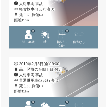
人対車両 事故
軽貨物車
歩行者
(1)
(1)
死亡
負傷
(0)
(1)
距離
116m
他
他
35～44歳
晴
幅5.5～
信号なし
9.0m
2019年2月8日(金)19:00
品川区旗の台四丁目 付近
人対車両 事故
普通乗用車
歩行者
(1)
(1)
死亡
負傷
(0)
(1)
距離
119m
他
他