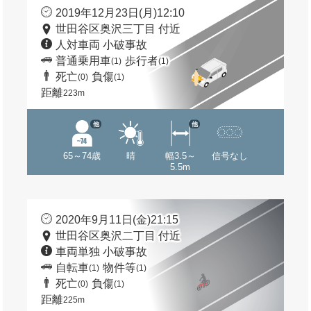
2019年12月23日(月)12:10
世田谷区奥沢三丁目 付近
人対車両 小破事故
普通乗用車
歩行者
(1)
(1)
死亡
負傷
(0)
(1)
距離
223m
他
他
65～74歳
晴
幅3.5～
信号なし
5.5m
2020年9月11日(金)21:15
世田谷区奥沢二丁目 付近
車両単独 小破事故
自転車
物件等
(1)
(1)
死亡
負傷
(0)
(1)
距離
225m