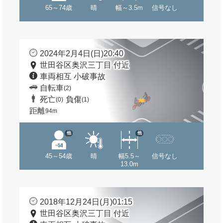
65～74歳
晴
幅～3.5m
信号なし
2024年2月4日(日)20:40
世田谷区奥沢三丁目 付近
車両相互 小破事故
自転車
(2)
死亡
負傷
(0)
(1)
距離
94m
他
他
45～54歳
晴
幅5.5～
信号なし
13.0m
2018年12月24日(月)01:15
世田谷区奥沢三丁目 付近