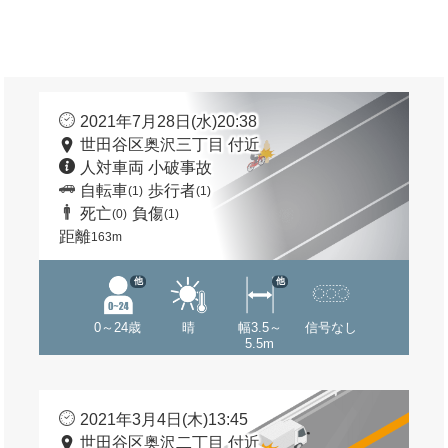
2021年7月28日(水)20:38
世田谷区奥沢三丁目 付近
人対車両 小破事故
自転車
歩行者
(1)
(1)
死亡
負傷
(0)
(1)
距離
163m
他
他
0～24歳
晴
幅3.5～
信号なし
5.5m
2021年3月4日(木)13:45
世田谷区奥沢二丁目 付近