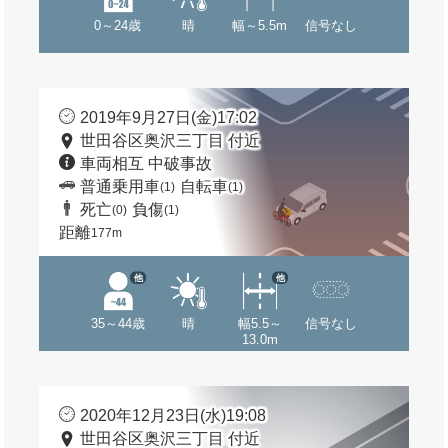
0～24歳
晴
幅～5.5m
信号なし
2019年9月27日(金)17:02
世田谷区奥沢三丁目 付近
車両相互 中破事故
普通乗用車
自転車
(1)
(1)
死亡
負傷
(0)
(1)
距離
177m
他
他
35～44歳
晴
幅5.5～
信号なし
13.0m
2020年12月23日(水)19:08
世田谷区奥沢三丁目 付近