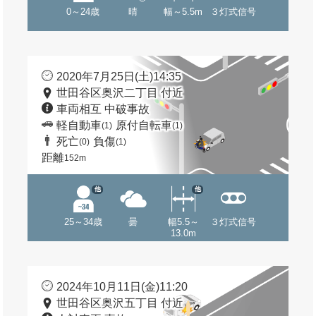
0～24歳
晴
幅～5.5m
３灯式信号
2020年7月25日(土)14:35
世田谷区奥沢二丁目 付近
車両相互 中破事故
軽自動車
原付自転車
(1)
(1)
死亡
負傷
(0)
(1)
距離
152m
他
他
25～34歳
曇
幅5.5～
３灯式信号
13.0m
2024年10月11日(金)11:20
世田谷区奥沢五丁目 付近