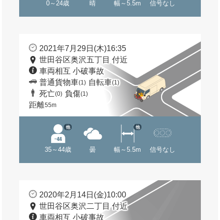
0～24歳
晴
幅～5.5m
信号なし
2021年7月29日(木)16:35
世田谷区奥沢五丁目 付近
車両相互 小破事故
普通貨物車
自転車
(1)
(1)
死亡
負傷
(0)
(1)
距離
55m
他
他
35～44歳
曇
幅～5.5m
信号なし
2020年2月14日(金)10:00
世田谷区奥沢二丁目 付近
車両相互 小破事故