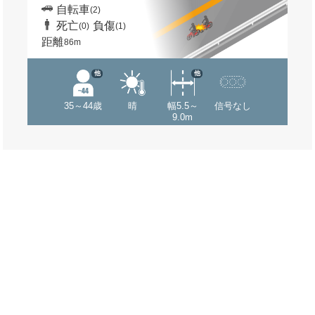
自転車
(2)
死亡
負傷
(0)
(1)
距離
86m
他
他
35～44歳
晴
幅5.5～
信号なし
9.0m