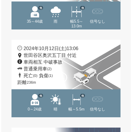
他
他
35～44歳
雨
幅5.5～
信号なし
13.0m
2024年10月12日(土)13:06
世田谷区奥沢五丁目 付近
車両相互 中破事故
普通乗用車
(2)
死亡
負傷
(0)
(1)
距離
236m
他
他
0～24歳
晴
幅～5.5m
信号なし