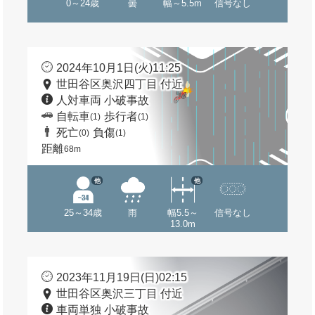
0～24歳
曇
幅～5.5m
信号なし
2024年10月1日(火)11:25
世田谷区奥沢四丁目 付近
人対車両 小破事故
自転車
歩行者
(1)
(1)
死亡
負傷
(0)
(1)
距離
68m
他
他
25～34歳
雨
幅5.5～
信号なし
13.0m
2023年11月19日(日)02:15
世田谷区奥沢三丁目 付近
車両単独 小破事故