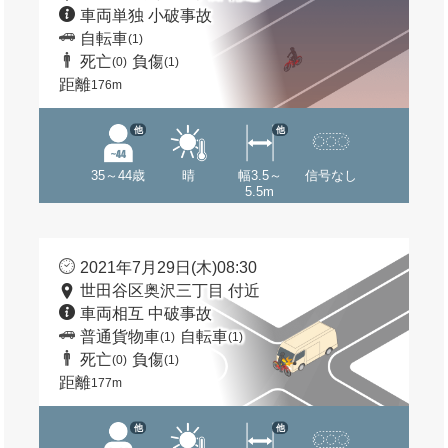
車両単独 小破事故
自転車
(1)
死亡
負傷
(0)
(1)
距離
176m
他
他
35～44歳
晴
幅3.5～
信号なし
5.5m
2021年7月29日(木)08:30
世田谷区奥沢三丁目 付近
車両相互 中破事故
普通貨物車
自転車
(1)
(1)
死亡
負傷
(0)
(1)
距離
177m
他
他