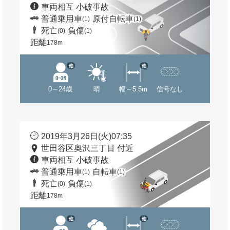
車両相互 小破事故
普通乗用車
原付自転車
(1)
(1)
死亡
負傷
(0)
(1)
距離
178m
他
他
0～24歳
晴
幅～5.5m
信号なし
2019年3月26日(火)07:35
世田谷区奥沢三丁目 付近
車両相互 小破事故
普通乗用車
自転車
(1)
(1)
死亡
負傷
(0)
(1)
距離
178m
他
他