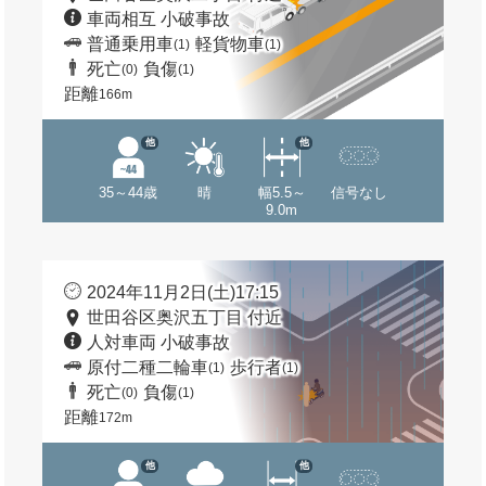
車両相互 小破事故
普通乗用車
軽貨物車
(1)
(1)
死亡
負傷
(0)
(1)
距離
166m
他
他
35～44歳
晴
幅5.5～
信号なし
9.0m
2024年11月2日(土)17:15
世田谷区奥沢五丁目 付近
人対車両 小破事故
原付二種二輪車
歩行者
(1)
(1)
死亡
負傷
(0)
(1)
距離
172m
他
他