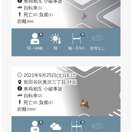
車両相互 小破事故
自転車
(1)
死亡
負傷
(0)
(1)
距離
94m
他
他
55～64歳
晴
幅～5.5m
信号なし
2021年9月25日(土)16:15
世田谷区奥沢三丁目 付近
車両相互 小破事故
自転車
(2)
死亡
負傷
(0)
(2)
距離
100m
他
他