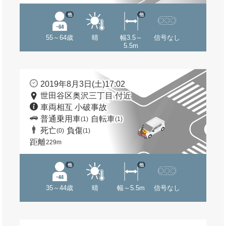
他
他
55～64歳
晴
幅3.5～
信号なし
5.5m
2019年8月3日(土)17:02
世田谷区奥沢三丁目 付近
車両相互 小破事故
普通乗用車
自転車
(1)
(1)
死亡
負傷
(0)
(1)
距離
229m
他
他
35～44歳
晴
幅～5.5m
信号なし