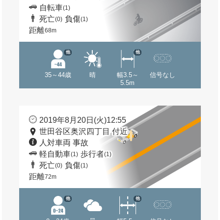
自転車
(1)
死亡
負傷
(0)
(1)
距離
68m
他
他
35～44歳
晴
幅3.5～
信号なし
5.5m
2019年8月20日(火)12:55
世田谷区奥沢四丁目 付近
人対車両 事故
軽自動車
歩行者
(1)
(1)
死亡
負傷
(0)
(1)
距離
72m
他
他