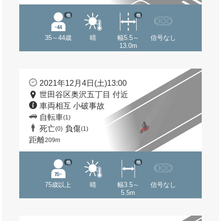
他
他
35～44歳
晴
幅5.5～
信号なし
13.0m
2021年12月4日(土)13:00
世田谷区奥沢五丁目 付近
車両相互 小破事故
自転車
(1)
死亡
負傷
(0)
(1)
距離
209m
他
他
75歳以上
晴
幅3.5～
信号なし
5.5m