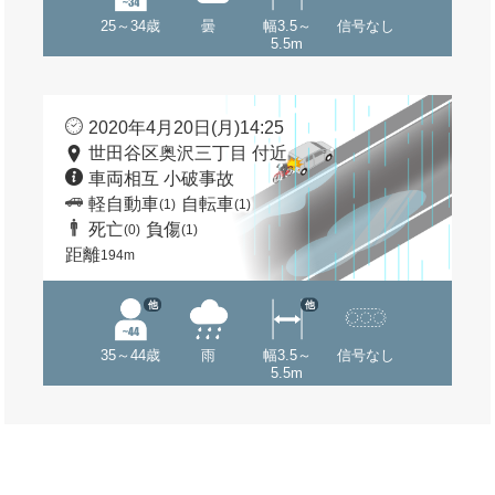
25～34歳
曇
幅3.5～
信号なし
5.5m
2020年4月20日(月)14:25
世田谷区奥沢三丁目 付近
車両相互 小破事故
軽自動車
自転車
(1)
(1)
死亡
負傷
(0)
(1)
距離
194m
他
他
35～44歳
雨
幅3.5～
信号なし
5.5m