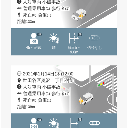
人対車両 小破事故
普通乗用車
歩行者
(1)
(1)
死亡
負傷
(0)
(1)
距離
133m
他
他
45～54歳
晴
幅5.5～
信号なし
9.0m
2021年1月14日(木)12:00
世田谷区奥沢二丁目 付近
人対車両 小破事故
普通乗用車
歩行者
(1)
(1)
死亡
負傷
(0)
(1)
距離
139m
他
他