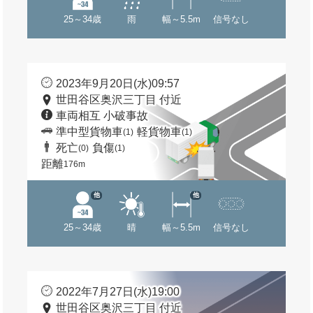
25～34歳
雨
幅～5.5m
信号なし
2023年9月20日(水)09:57
世田谷区奥沢三丁目 付近
車両相互 小破事故
準中型貨物車
軽貨物車
(1)
(1)
死亡
負傷
(0)
(1)
距離
176m
他
他
25～34歳
晴
幅～5.5m
信号なし
2022年7月27日(水)19:00
世田谷区奥沢三丁目 付近