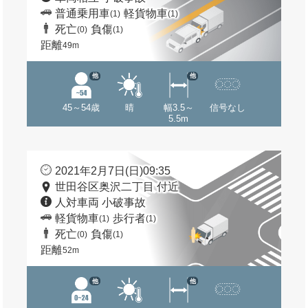
普通乗用車
軽貨物車
(1)
(1)
死亡
負傷
(0)
(1)
距離
49m
他
他
45～54歳
晴
幅3.5～
信号なし
5.5m
2021年2月7日(日)09:35
世田谷区奥沢二丁目 付近
人対車両 小破事故
軽貨物車
歩行者
(1)
(1)
死亡
負傷
(0)
(1)
距離
52m
他
他