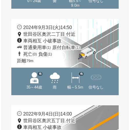
0～24歳
曇
幅5.5～
信号なし
9.0m
2024年9月3日(火)14:50
世田谷区奥沢二丁目 付近
車両相互 小破事故
普通乗用車
原付自転車
(1)
(1)
死亡
負傷
(0)
(1)
距離
79m
他
他
35～44歳
雨
幅～5.5m
信号なし
2022年9月4日(日)14:00
世田谷区奥沢五丁目 付近
車両相互 小破事故