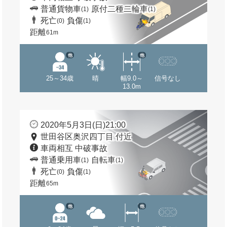
普通貨物車
原付二種二輪車
(1)
(1)
死亡
負傷
(0)
(1)
距離
61m
他
他
25～34歳
晴
幅9.0～
信号なし
13.0m
2020年5月3日(日)21:00
世田谷区奥沢四丁目 付近
車両相互 中破事故
普通乗用車
自転車
(1)
(1)
死亡
負傷
(0)
(1)
距離
65m
他
他