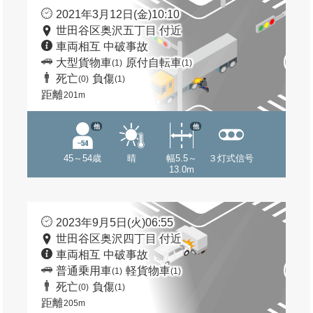
2021年3月12日(金)10:10
世田谷区奥沢五丁目 付近
車両相互 中破事故
大型貨物車
原付自転車
(1)
(1)
死亡
負傷
(0)
(1)
距離
201m
他
他
45～54歳
晴
幅5.5～
３灯式信号
13.0m
2023年9月5日(火)06:55
世田谷区奥沢四丁目 付近
車両相互 中破事故
普通乗用車
軽貨物車
(1)
(1)
死亡
負傷
(0)
(1)
距離
205m