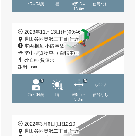
45～54歳
曇
幅5.5～
信号なし
13.0m
2023年11月13日(月)09:46
世田谷区奥沢三丁目 付近
車両相互 小破事故
準中型貨物車
自転車
(1)
(1)
死亡
負傷
(0)
(1)
距離
108m
他
他
25～34歳
晴
幅5.5～
信号なし
9.0m
2022年3月6日(日)12:10
世田谷区奥沢二丁目 付近