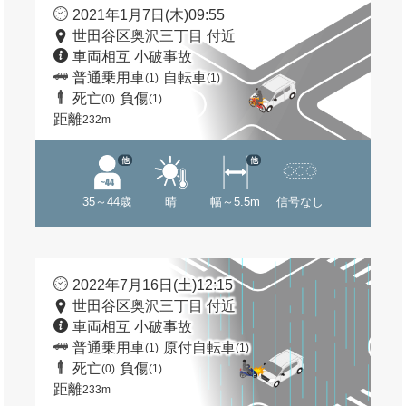
2021年1月7日(木)09:55
世田谷区奥沢三丁目 付近
車両相互 小破事故
普通乗用車
自転車
(1)
(1)
死亡
負傷
(0)
(1)
距離
232m
他
他
35～44歳
晴
幅～5.5m
信号なし
2022年7月16日(土)12:15
世田谷区奥沢三丁目 付近
車両相互 小破事故
普通乗用車
原付自転車
(1)
(1)
死亡
負傷
(0)
(1)
距離
233m