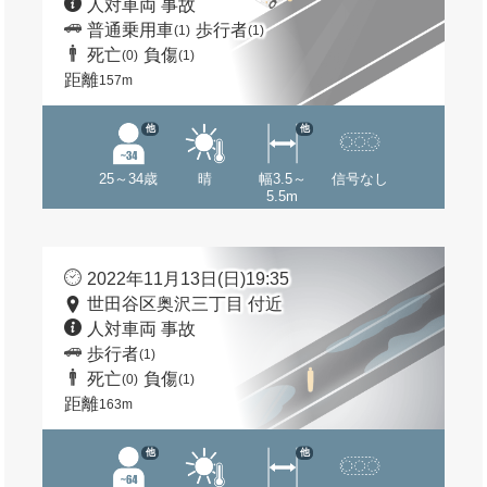
人対車両 事故
普通乗用車
歩行者
(1)
(1)
死亡
負傷
(0)
(1)
距離
157m
他
他
25～34歳
晴
幅3.5～
信号なし
5.5m
2022年11月13日(日)19:35
世田谷区奥沢三丁目 付近
人対車両 事故
歩行者
(1)
死亡
負傷
(0)
(1)
距離
163m
他
他