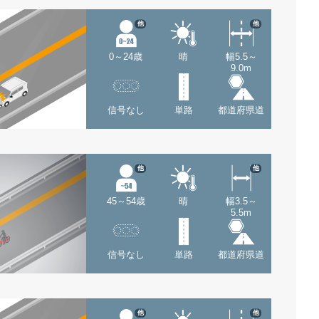
他
他
0～24歳
晴
幅5.5～
9.0m
信号なし
単路
都道府県道
他
他
45～54歳
晴
幅3.5～
5.5m
信号なし
単路
都道府県道
他
他