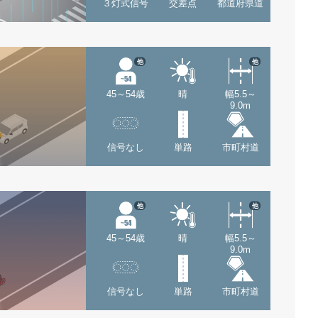
３灯式信号
交差点
都道府県道
他
他
45～54歳
晴
幅5.5～
9.0m
信号なし
単路
市町村道
他
他
45～54歳
晴
幅5.5～
9.0m
信号なし
単路
市町村道