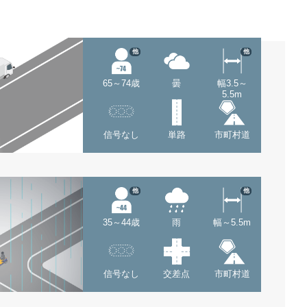
他
他
65～74歳
曇
幅3.5～
5.5m
信号なし
単路
市町村道
他
他
35～44歳
雨
幅～5.5m
信号なし
交差点
市町村道