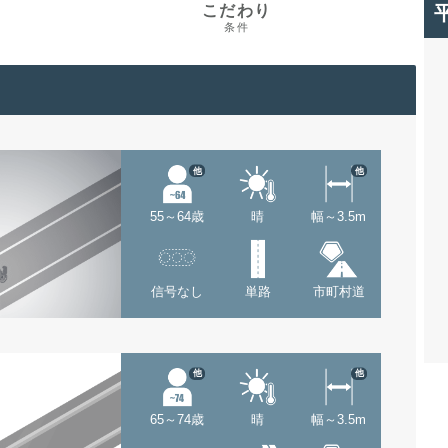
こだわり
条件
他
他
55～64歳
晴
幅～3.5m
信号なし
単路
市町村道
他
他
65～74歳
晴
幅～3.5m