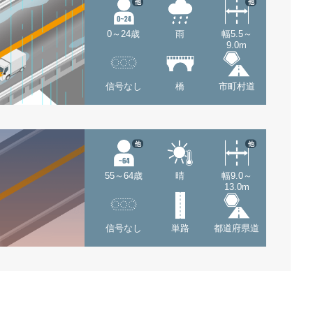
他
他
0～24歳
雨
幅5.5～
9.0m
信号なし
橋
市町村道
他
他
55～64歳
晴
幅9.0～
13.0m
信号なし
単路
都道府県道