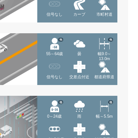
信号なし
カーブ
市町村道
他
他
55～64歳
曇
幅9.0～
13.0m
信号なし
交差点付近
都道府県道
他
他
0～24歳
雨
幅～5.5m