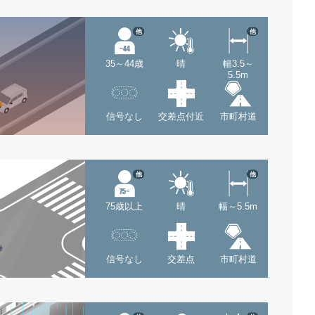
他
他
35～44歳
晴
幅3.5～
5.5m
信号なし
交差点付近
市町村道
他
他
75歳以上
晴
幅～5.5m
信号なし
交差点
市町村道