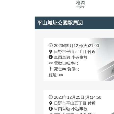
地図
で探す
平山城址公園駅周辺
2023年9月12日(火)21:00
日野市平山五丁目 付近
車両単独 小破事故
電動自転車
(1)
死亡
負傷
(0)
(1)
距離
81m
2023年12月25日(月)14:50
日野市平山五丁目 付近
車両単独 小破事故