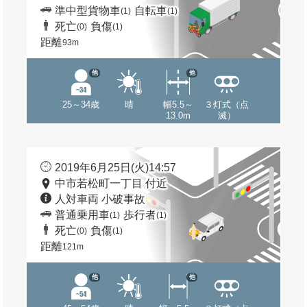
準中型貨物車
自転車
(1)
(1)
死亡
負傷
(0)
(1)
距離
93m
他
他
25～34歳
晴
幅5.5～
３灯式（点
13.0m
滅）
2019年6月25日(火)14:57
中市若松町一丁目 付近
人対車両 小破事故
普通乗用車
歩行者
(1)
(1)
死亡
負傷
(0)
(1)
距離
121m
他
他