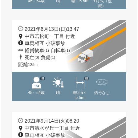
45～54歳
晴
幅～5.5m
３灯式（点
滅）
2021年6月13日(日)13:47
中市若松町一丁目 付近
車両相互 小破事故
軽貨物車
自転車
(1)
(1)
死亡
負傷
(0)
(1)
距離
125m
他
他
45～54歳
晴
幅3.5～
信号なし
5.5m
2021年9月14日(火)08:20
中市清水が丘一丁目 付近
車両相互 小破事故