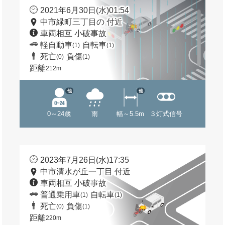
2021年6月30日(水)01:54
中市緑町三丁目の 付近
車両相互 小破事故
軽自動車
自転車
(1)
(1)
死亡
負傷
(0)
(1)
距離
212m
他
他
0～24歳
雨
幅～5.5m
３灯式信号
2023年7月26日(水)17:35
中市清水が丘一丁目 付近
車両相互 小破事故
普通乗用車
自転車
(1)
(1)
死亡
負傷
(0)
(1)
距離
220m