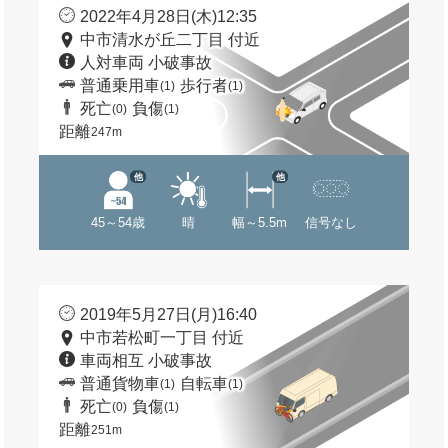
2022年4月28日(木)12:35
中市清水が丘二丁目 付近
人対車両 小破事故
普通乗用車
歩行者
(1)
(1)
死亡
負傷
(0)
(1)
距離
247m
他
他
45～54歳
晴
幅～5.5m
信号なし
2019年5月27日(月)16:40
中市若松町一丁目 付近
車両相互 小破事故
普通貨物車
自転車
(1)
(1)
死亡
負傷
(0)
(1)
距離
251m