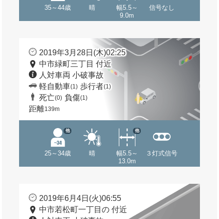
35～44歳
晴
幅5.5～
信号なし
9.0m
2019年3月28日(木)02:25
中市緑町三丁目 付近
人対車両 小破事故
軽自動車
歩行者
(1)
(1)
死亡
負傷
(0)
(1)
距離
139m
他
他
25～34歳
晴
幅5.5～
３灯式信号
13.0m
2019年6月4日(火)06:55
中市若松町一丁目の 付近