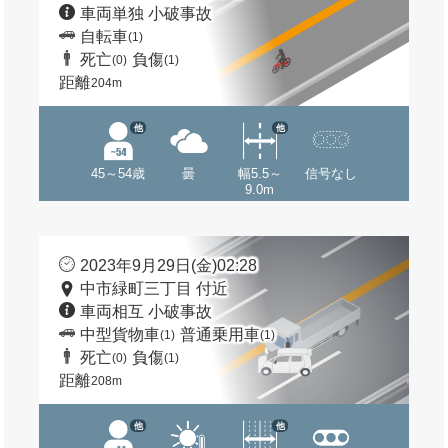
車両単独 小破事故
自転車
(1)
死亡
負傷
(0)
(1)
距離
204m
他
他
45～54歳
曇
幅5.5～
信号なし
9.0m
2023年9月29日(金)02:28
中市緑町三丁目 付近
車両相互 小破事故
中型貨物車
普通乗用車
(1)
(1)
死亡
負傷
(0)
(1)
距離
208m
他
他