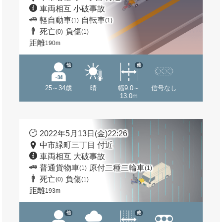
車両相互 小破事故
軽自動車
自転車
(1)
(1)
死亡
負傷
(0)
(1)
距離
190m
他
他
25～34歳
晴
幅9.0～
信号なし
13.0m
2022年5月13日(金)22:26
中市緑町三丁目 付近
車両相互 大破事故
普通貨物車
原付二種二輪車
(1)
(1)
死亡
負傷
(0)
(1)
距離
193m
他
他