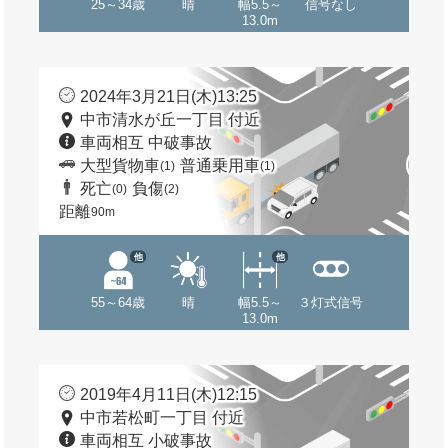
25～34歳
晴
幅5.5～
信号なし
13.0m
2024年3月21日(木)13:25
中市清水が丘一丁目 付近
車両相互 中破事故
大型貨物車
普通乗用車
(1)
(1)
死亡
負傷
(0)
(2)
距離
90m
他
他
55～64歳
晴
幅5.5～
３灯式信号
13.0m
2019年4月11日(木)12:15
中市若松町一丁目 付近
車両相互 小破事故