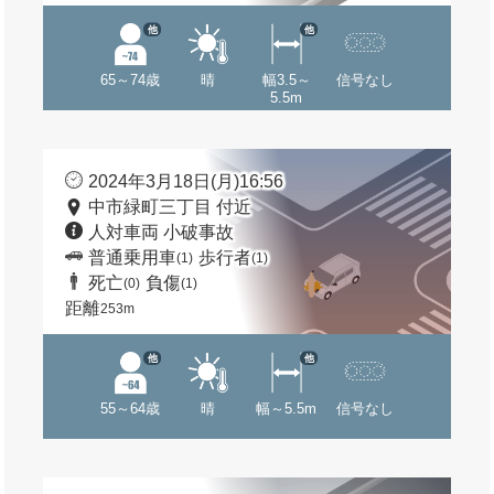
他
他
65～74歳
晴
幅3.5～
信号なし
5.5m
2024年3月18日(月)16:56
中市緑町三丁目 付近
人対車両 小破事故
普通乗用車
歩行者
(1)
(1)
死亡
負傷
(0)
(1)
距離
253m
他
他
55～64歳
晴
幅～5.5m
信号なし