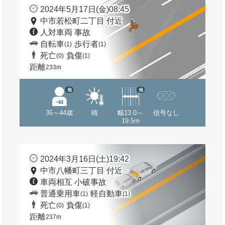
2024年5月17日(金)08:45
中市若松町二丁目 付近
人対車両 事故
自転車
歩行者
(1)
(1)
死亡
負傷
(0)
(1)
距離
233m
他
他
35～44歳
晴
幅13.0～
信号なし
19.5m
2024年3月16日(土)19:42
中市八幡町三丁目 付近
車両相互 小破事故
普通乗用車
軽自動車
(1)
(1)
死亡
負傷
(0)
(1)
距離
237m