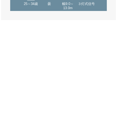
25～34歳
曇
幅9.0～
３灯式信号
13.0m