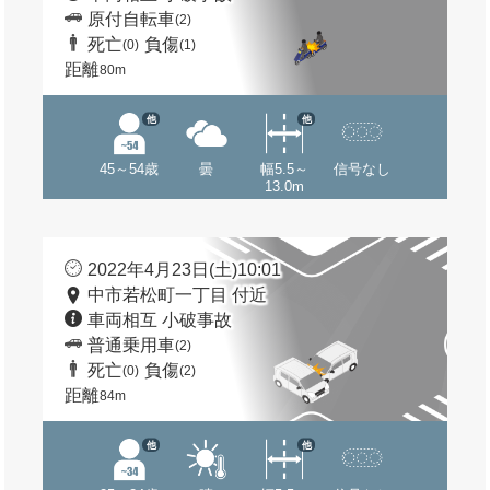
原付自転車
(2)
死亡
負傷
(0)
(1)
距離
80m
他
他
45～54歳
曇
幅5.5～
信号なし
13.0m
2022年4月23日(土)10:01
中市若松町一丁目 付近
車両相互 小破事故
普通乗用車
(2)
死亡
負傷
(0)
(2)
距離
84m
他
他