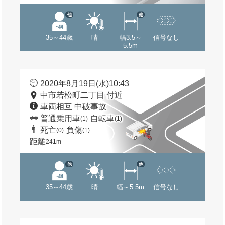
他
他
35～44歳
晴
幅3.5～
信号なし
5.5m
2020年8月19日(水)10:43
中市若松町二丁目 付近
車両相互 中破事故
普通乗用車
自転車
(1)
(1)
死亡
負傷
(0)
(1)
距離
241m
他
他
35～44歳
晴
幅～5.5m
信号なし