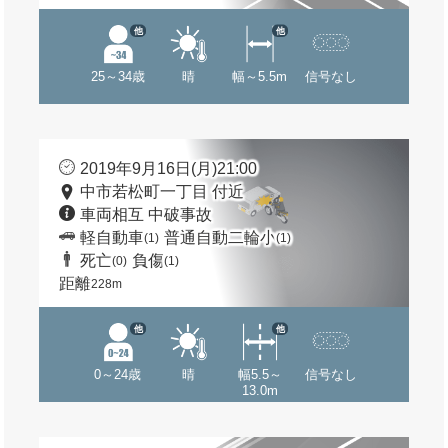
他
他
25～34歳
晴
幅～5.5m
信号なし
2019年9月16日(月)21:00
中市若松町一丁目 付近
車両相互 中破事故
軽自動車
普通自動二輪小
(1)
(1)
死亡
負傷
(0)
(1)
距離
228m
他
他
0～24歳
晴
幅5.5～
信号なし
13.0m