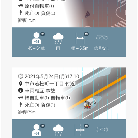
原付自転車
(1)
死亡
負傷
(0)
(1)
距離
75m
他
他
45～54歳
雨
幅～5.5m
信号なし
2021年5月24日(月)17:10
中市若松町一丁目 付近
車両相互 事故
軽自動車
自転車
(1)
(1)
死亡
負傷
(0)
(1)
距離
79m
他
他