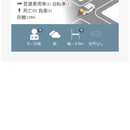
普通乗用車
自転車
(1)
(1)
死亡
負傷
(0)
(1)
距離
139m
他
他
0～24歳
曇
幅～5.5m
信号なし