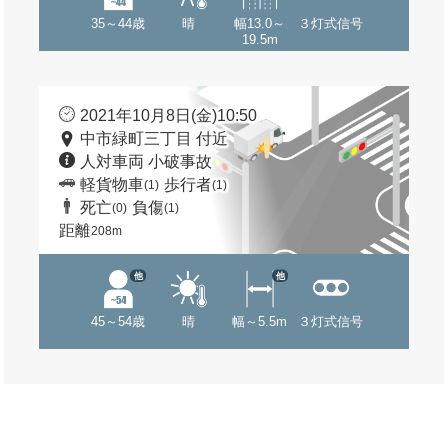
35～44歳
晴
幅13.0～
３灯式信号
19.5m
2021年10月8日(金)10:50
中市緑町三丁目 付近
人対車両 小破事故
軽貨物車
歩行者
(1)
(1)
死亡
負傷
(0)
(1)
距離
208m
他
他
45～54歳
晴
幅～5.5m
３灯式信号