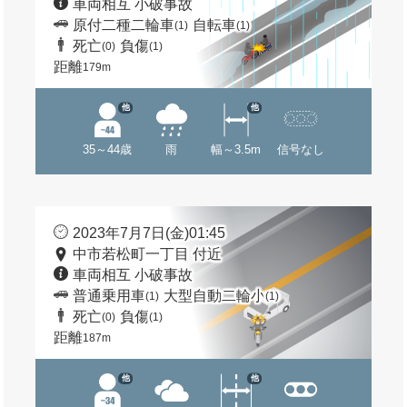
車両相互 小破事故
原付二種二輪車
自転車
(1)
(1)
死亡
負傷
(0)
(1)
距離
179m
他
他
35～44歳
雨
幅～3.5m
信号なし
2023年7月7日(金)01:45
中市若松町一丁目 付近
車両相互 小破事故
普通乗用車
大型自動二輪小
(1)
(1)
死亡
負傷
(0)
(1)
距離
187m
他
他