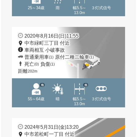
25～34歳
雨
幅5.5～
３灯式信号
13.0m
2020年8月16日(日)11:55
中市緑町三丁目 付近
車両相互 小破事故
普通乗用車
原付二種二輪車
(1)
(1)
死亡
負傷
(0)
(1)
距離
202m
他
他
55～64歳
晴
幅5.5～
３灯式信号
13.0m
2024年5月31日(金)13:20
中市若松町一丁目 付近