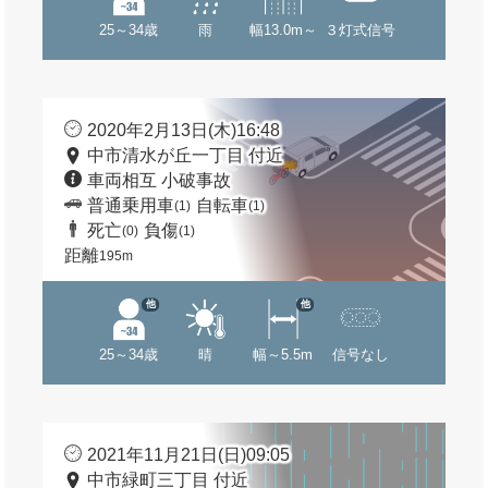
25～34歳
雨
幅13.0m～
３灯式信号
2020年2月13日(木)16:48
中市清水が丘一丁目 付近
車両相互 小破事故
普通乗用車
自転車
(1)
(1)
死亡
負傷
(0)
(1)
距離
195m
他
他
25～34歳
晴
幅～5.5m
信号なし
2021年11月21日(日)09:05
中市緑町三丁目 付近