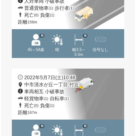
人対車両 小破事故
普通貨物車
歩行者
(1)
(1)
死亡
負傷
(0)
(1)
距離
156m
他
他
45～54歳
晴
幅3.5～
信号なし
5.5m
2022年5月7日(土)10:48
中市清水が丘一丁目 付近
車両相互 小破事故
軽貨物車
自転車
(1)
(1)
死亡
負傷
(0)
(1)
距離
167m
他
他