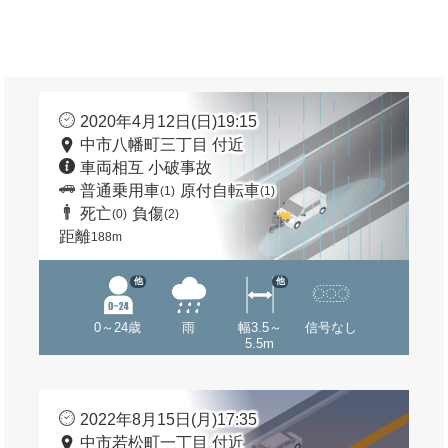
2020年4月12日(日)19:15
中市八幡町三丁目 付近
車両相互 小破事故
普通乗用車
原付自転車
(1)
(1)
死亡
負傷
(0)
(2)
距離
188m
他
他
0～24歳
雨
幅3.5～
信号なし
5.5m
2022年8月15日(月)17:35
中市若松町一丁目 付近