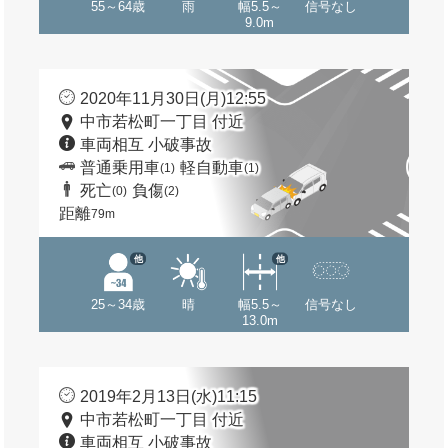
55～64歳
雨
幅5.5～
信号なし
9.0m
2020年11月30日(月)12:55
中市若松町一丁目 付近
車両相互 小破事故
普通乗用車
軽自動車
(1)
(1)
死亡
負傷
(0)
(2)
距離
79m
他
他
25～34歳
晴
幅5.5～
信号なし
13.0m
2019年2月13日(水)11:15
中市若松町一丁目 付近
車両相互 小破事故