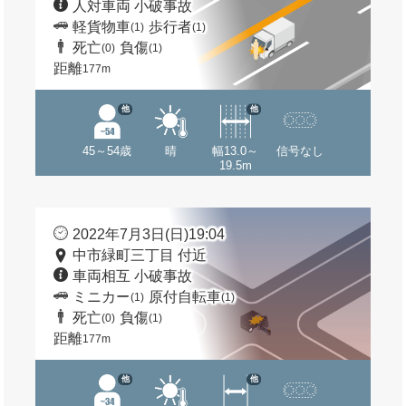
人対車両 小破事故
軽貨物車
歩行者
(1)
(1)
死亡
負傷
(0)
(1)
距離
177m
他
他
45～54歳
晴
幅13.0～
信号なし
19.5m
2022年7月3日(日)19:04
中市緑町三丁目 付近
車両相互 小破事故
ミニカー
原付自転車
(1)
(1)
死亡
負傷
(0)
(1)
距離
177m
他
他