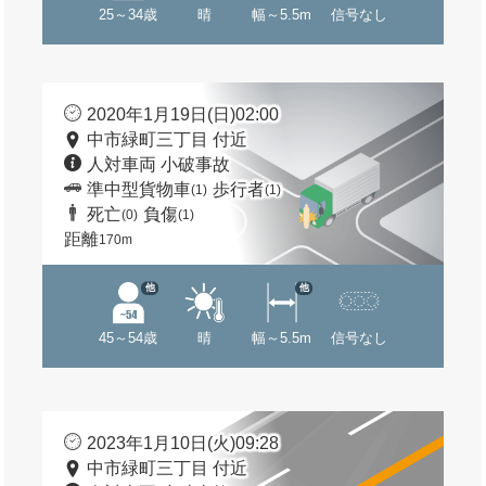
25～34歳
晴
幅～5.5m
信号なし
2020年1月19日(日)02:00
中市緑町三丁目 付近
人対車両 小破事故
準中型貨物車
歩行者
(1)
(1)
死亡
負傷
(0)
(1)
距離
170m
他
他
45～54歳
晴
幅～5.5m
信号なし
2023年1月10日(火)09:28
中市緑町三丁目 付近