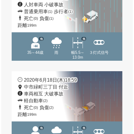
人対車両 小破事故
普通乗用車
歩行者
(1)
(1)
死亡
負傷
(0)
(1)
距離
199m
他
他
35～44歳
雨
幅5.5～
３灯式信号
13.0m
2020年6月18日(木)18:59
中市緑町三丁目 付近
車両相互 大破事故
軽自動車
(2)
死亡
負傷
(0)
(2)
距離
199m
他
他