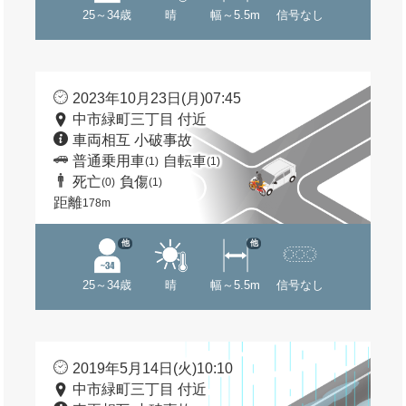
25～34歳
晴
幅～5.5m
信号なし
2023年10月23日(月)07:45
中市緑町三丁目 付近
車両相互 小破事故
普通乗用車
自転車
(1)
(1)
死亡
負傷
(0)
(1)
距離
178m
他
他
25～34歳
晴
幅～5.5m
信号なし
2019年5月14日(火)10:10
中市緑町三丁目 付近