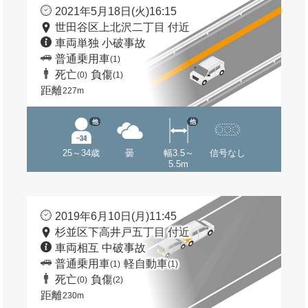
2021年5月18日(火)16:15
世田谷区上北沢二丁目 付近
車両単独 小破事故
普通乗用車
(1)
死亡
負傷
(0)
(1)
距離
227m
他
他
25～34歳
曇
幅3.5～
信号なし
5.5m
2019年6月10日(月)11:45
杉並区下高井戸五丁目 付近
車両相互 中破事故
普通乗用車
軽自動車
(1)
(1)
死亡
負傷
(0)
(2)
距離
230m