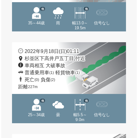
他
他
35～44歳
雨
幅13.0～
信号なし
19.5m
2022年9月18日(日)01:11
杉並区下高井戸五丁目 付近
車両相互 大破事故
普通乗用車
軽貨物車
(1)
(1)
死亡
負傷
(0)
(2)
距離
227m
他
他
25～34歳
曇
幅5.5～
信号なし
9.0m