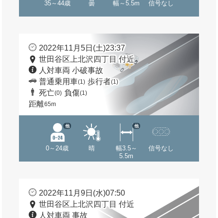
35～44歳
曇
幅～5.5m
信号なし
2022年11月5日(土)23:37
世田谷区上北沢四丁目 付近
人対車両 小破事故
普通乗用車
歩行者
(1)
(1)
死亡
負傷
(0)
(1)
距離
65m
他
他
0～24歳
晴
幅3.5～
信号なし
5.5m
2022年11月9日(水)07:50
世田谷区上北沢四丁目 付近
人対車両 事故