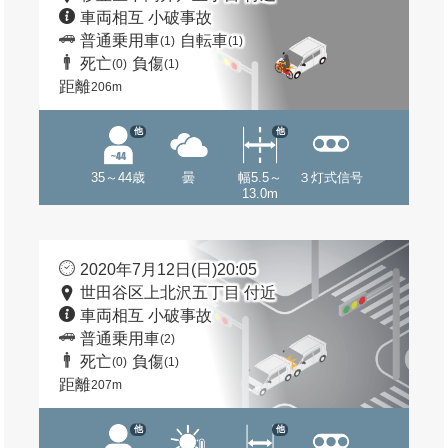
車両相互 小破事故
普通乗用車
自転車
(1)
(1)
死亡
負傷
(0)
(1)
距離
206m
他
他
35～44歳
曇
幅5.5～
３灯式信号
13.0m
2020年7月12日(日)20:05
世田谷区上北沢五丁目 付近
車両相互 小破事故
普通乗用車
(2)
死亡
負傷
(0)
(1)
距離
207m
他
他