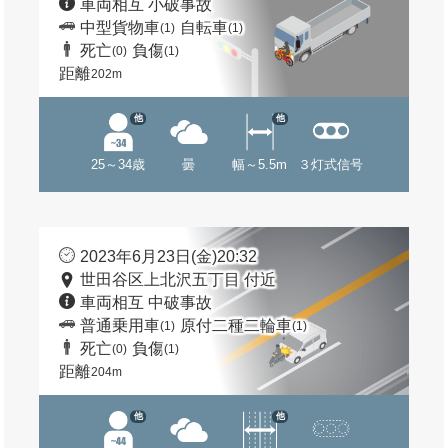
車両相互 小破事故
中型貨物車
自転車
(1)
(1)
死亡
負傷
(0)
(1)
距離
202m
他
他
25～34歳
曇
幅～5.5m
３灯式信号
2023年6月23日(金)20:32
世田谷区上北沢五丁目 付近
車両相互 中破事故
普通乗用車
原付二種二輪車
(1)
(1)
死亡
負傷
(0)
(1)
距離
204m
他
他