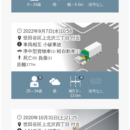
0～24歳
晴
幅～5.5m
信号なし
2022年9月7日(水)10:58
世田谷区上北沢三丁目 付近
車両相互 小破事故
準中型貨物車
軽自動車
(1)
(1)
死亡
負傷
(0)
(1)
距離
177m
他
他
25～34歳
曇
幅5.5～
信号なし
13.0m
2020年10月31日(土)21:25
世田谷区上北沢四丁目 付近