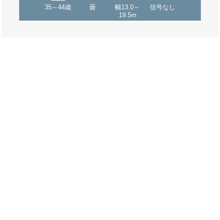
35～44歳
曇
幅13.0～
信号なし
19.5m