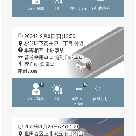
35～44歳
晴
幅～5.5m
３灯式信号
2024年9月8日(日)12:50
杉並区下高井戸一丁目 付近
車両相互 小破事故
普通乗用車
電動自転車
(1)
(1)
死亡
負傷
(0)
(1)
距離
208m
他
他
25～34歳
晴
幅3.5～
信号なし
5.5m
2022年1月26日(水)17:00
世田谷区上北沢五丁目 付近