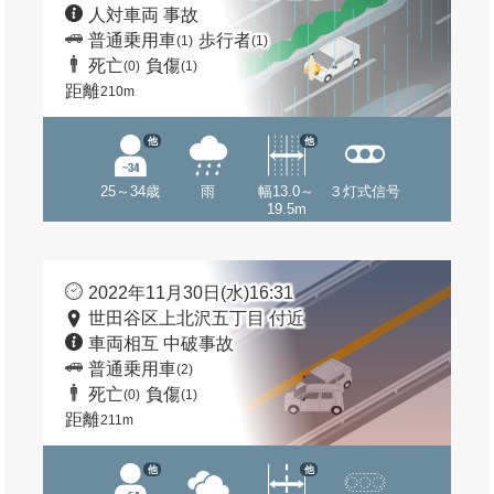
人対車両 事故
普通乗用車
歩行者
(1)
(1)
死亡
負傷
(0)
(1)
距離
210m
他
他
25～34歳
雨
幅13.0～
３灯式信号
19.5m
2022年11月30日(水)16:31
世田谷区上北沢五丁目 付近
車両相互 中破事故
普通乗用車
(2)
死亡
負傷
(0)
(1)
距離
211m
他
他