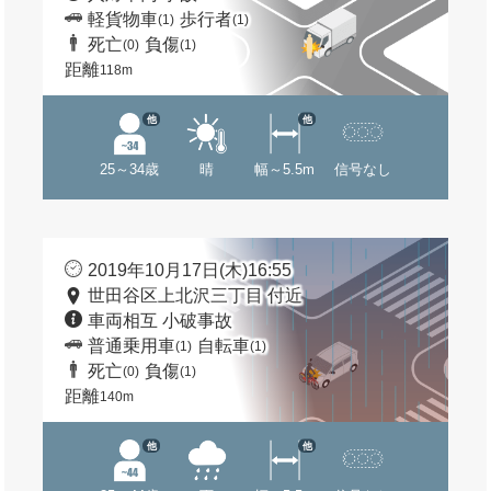
軽貨物車
歩行者
(1)
(1)
死亡
負傷
(0)
(1)
距離
118m
他
他
25～34歳
晴
幅～5.5m
信号なし
2019年10月17日(木)16:55
世田谷区上北沢三丁目 付近
車両相互 小破事故
普通乗用車
自転車
(1)
(1)
死亡
負傷
(0)
(1)
距離
140m
他
他