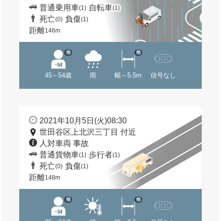
普通乗用車
自転車
(1)
(1)
死亡
負傷
(0)
(1)
距離
146m
他
他
45～54歳
雨
幅～5.5m
信号なし
2021年10月5日(火)08:30
世田谷区上北沢三丁目 付近
人対車両 事故
普通貨物車
歩行者
(1)
(1)
死亡
負傷
(0)
(1)
距離
148m
他
他