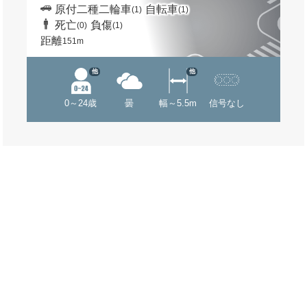
原付二種二輪車
自転車
(1)
(1)
死亡
負傷
(0)
(1)
距離
151m
他
他
0～24歳
曇
幅～5.5m
信号なし