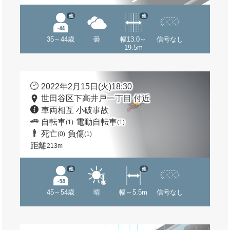
他
他
35～44歳
曇
幅13.0～
信号なし
19.5m
2022年2月15日(火)18:30
世田谷区下高井戸一丁目 付近
車両相互 小破事故
自転車
電動自転車
(1)
(1)
死亡
負傷
(0)
(1)
距離
213m
他
他
45～54歳
晴
幅～5.5m
信号なし