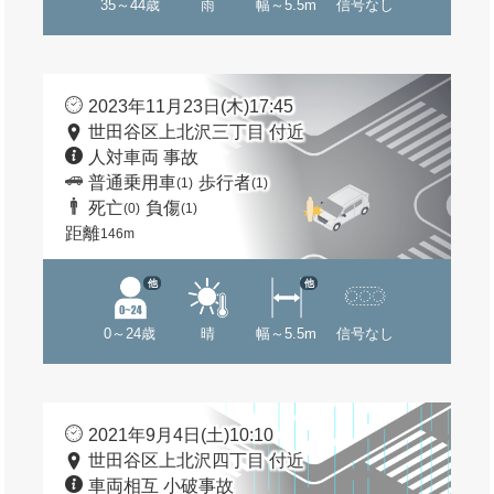
35～44歳
雨
幅～5.5m
信号なし
2023年11月23日(木)17:45
世田谷区上北沢三丁目 付近
人対車両 事故
普通乗用車
歩行者
(1)
(1)
死亡
負傷
(0)
(1)
距離
146m
他
他
0～24歳
晴
幅～5.5m
信号なし
2021年9月4日(土)10:10
世田谷区上北沢四丁目 付近
車両相互 小破事故