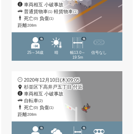
車両相互 小破事故
普通貨物車
軽貨物車
(1)
(1)
死亡
負傷
(0)
(1)
距離
208m
他
他
25～34歳
晴
幅13.0～
信号なし
19.5m
2020年12月10日(木)09:05
杉並区下高井戸五丁目 付近
車両相互 小破事故
自転車
(2)
死亡
負傷
(0)
(1)
距離
208m
他
他