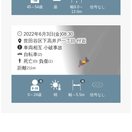
45～54歳
曇
幅9.0～
信号なし
13.0m
2022年6月3日(金)08:30
世田谷区下高井戸一丁目 付近
車両相互 小破事故
自転車
(2)
死亡
負傷
(0)
(1)
距離
211m
他
他
0～24歳
晴
幅～5.5m
信号なし