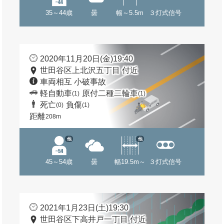
35～44歳
曇
幅～5.5m
３灯式信号
2020年11月20日(金)19:40
世田谷区上北沢五丁目 付近
車両相互 小破事故
軽自動車
原付二種二輪車
(1)
(1)
死亡
負傷
(0)
(1)
距離
208m
他
他
45～54歳
曇
幅19.5m～
３灯式信号
2021年1月23日(土)19:30
世田谷区下高井戸一丁目 付近