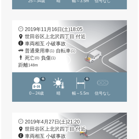
25～34歳
晴
幅～3.5m
信号なし
2019年11月16日(土)18:05
世田谷区上北沢四丁目 付近
車両相互 小破事故
普通乗用車
自転車
(1)
(1)
死亡
負傷
(0)
(1)
距離
148m
他
他
0～24歳
晴
幅～5.5m
信号なし
2019年4月27日(土)21:20
世田谷区上北沢四丁目 付近
車両相互 小破事故