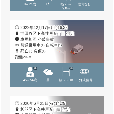
0～24歳
晴
幅5.5～
信号なし
9.0m
2022年12月17日(土)16:38
世田谷区下高井戸五丁目 付近
車両相互 小破事故
普通乗用車
自転車
(1)
(1)
死亡
負傷
(0)
(1)
距離
202m
他
他
45～54歳
曇
幅～5.5m
３灯式信号
2020年6月23日(火)14:29
杉並区下高井戸五丁目 付近