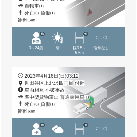
自転車
(1)
死亡
負傷
(0)
(1)
距離
14m
他
他
0～24歳
晴
幅3.5～
信号なし
5.5m
2023年4月16日(日)03:12
世田谷区上北沢四丁目 付近
車両相互 小破事故
準中型貨物車
普通乗用車
(1)
(1)
死亡
負傷
(0)
(1)
距離
63m
他
他