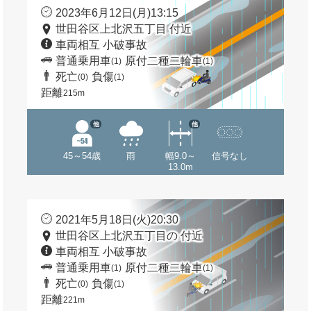
2023年6月12日(月)13:15
世田谷区上北沢五丁目 付近
車両相互 小破事故
普通乗用車
原付二種二輪車
(1)
(1)
死亡
負傷
(0)
(1)
距離
215m
他
他
45～54歳
雨
幅9.0～
信号なし
13.0m
2021年5月18日(火)20:30
世田谷区上北沢五丁目の 付近
車両相互 小破事故
普通乗用車
原付二種二輪車
(1)
(1)
死亡
負傷
(0)
(1)
距離
221m