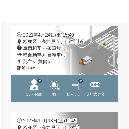
2021年4月24日(土)15:40
杉並区下高井戸五丁目の 付近
車両相互 小破事故
軽自動車
自転車
(1)
(1)
死亡
負傷
(0)
(2)
距離
204m
他
他
35～44歳
晴
幅～5.5m
３灯式信号
2023年11月18日(土)11:45
杉並区下高井戸五丁目 付近