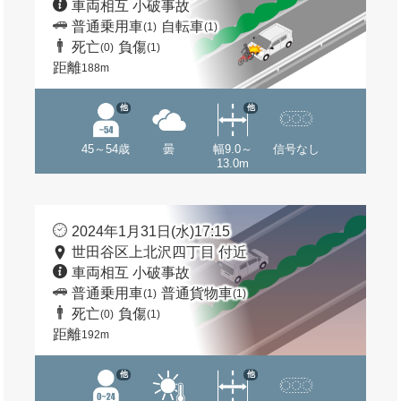
車両相互 小破事故
普通乗用車
自転車
(1)
(1)
死亡
負傷
(0)
(1)
距離
188m
他
他
45～54歳
曇
幅9.0～
信号なし
13.0m
2024年1月31日(水)17:15
世田谷区上北沢四丁目 付近
車両相互 小破事故
普通乗用車
普通貨物車
(1)
(1)
死亡
負傷
(0)
(1)
距離
192m
他
他