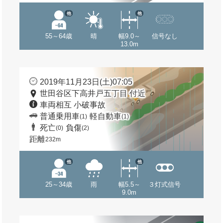
他
他
55～64歳
晴
幅9.0～
信号なし
13.0m
2019年11月23日(土)07:05
世田谷区下高井戸五丁目 付近
車両相互 小破事故
普通乗用車
軽自動車
(1)
(1)
死亡
負傷
(0)
(2)
距離
232m
他
他
25～34歳
雨
幅5.5～
３灯式信号
9.0m