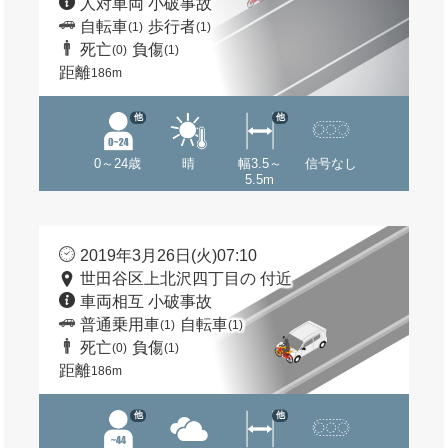
人対車両 小破事故
自転車
歩行者
(1)
(1)
死亡
負傷
(0)
(1)
距離
186m
他
他
0～24歳
晴
幅3.5～
信号なし
5.5m
2019年3月26日(火)07:10
世田谷区上北沢四丁目の 付近
車両相互 小破事故
普通乗用車
自転車
(1)
(1)
死亡
負傷
(0)
(1)
距離
186m
他
他