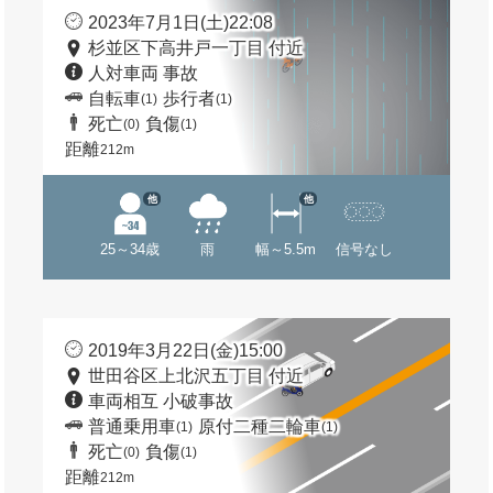
2023年7月1日(土)22:08
杉並区下高井戸一丁目 付近
人対車両 事故
自転車
歩行者
(1)
(1)
死亡
負傷
(0)
(1)
距離
212m
他
他
25～34歳
雨
幅～5.5m
信号なし
2019年3月22日(金)15:00
世田谷区上北沢五丁目 付近
車両相互 小破事故
普通乗用車
原付二種二輪車
(1)
(1)
死亡
負傷
(0)
(1)
距離
212m