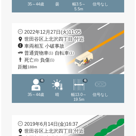
35～44歳
曇
幅3.5～
信号なし
5.5m
2022年12月27日(火)11:05
世田谷区上北沢四丁目 付近
車両相互 小破事故
普通貨物車
自転車
(1)
(1)
死亡
負傷
(0)
(1)
距離
188m
他
他
35～44歳
晴
幅13.0～
信号なし
19.5m
2019年6月14日(金)16:37
世田谷区上北沢四丁目 付近