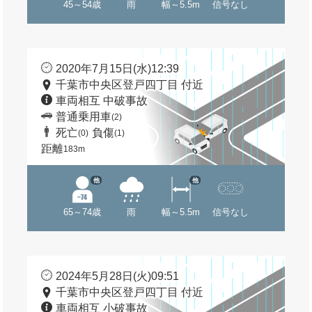
45～54歳
雨
幅～5.5m
信号なし
2020年7月15日(水)12:39
千葉市中央区登戸四丁目 付近
車両相互 中破事故
普通乗用車
(2)
死亡
負傷
(0)
(1)
距離
183m
他
他
65～74歳
雨
幅～5.5m
信号なし
2024年5月28日(火)09:51
千葉市中央区登戸四丁目 付近
車両相互 小破事故