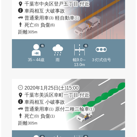
千葉市中央区登戸五丁目 付近
車両相互 大破事故
普通乗用車
軽自動車
(3)
(1)
死亡
負傷
(0)
(6)
距離
305m
他
他
35～44歳
雨
幅9.0～
３灯式信号
13.0m
2020年1月25日(土)15:00
千葉市美浜区幸町一丁目 付近
車両相互 小破事故
普通乗用車
原付二種二輪車
(1)
(1)
死亡
負傷
(0)
(1)
距離
305m
他
他