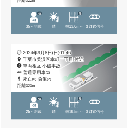
距離
322m
他
他
35～44歳
晴
幅13.0m～
３灯式信号
2024年9月8日(日)01:46
千葉市美浜区幸町一丁目 付近
車両相互 小破事故
普通乗用車
(2)
死亡
負傷
(0)
(2)
距離
323m
他
他
25～34歳
晴
幅19.5m～
３灯式信号