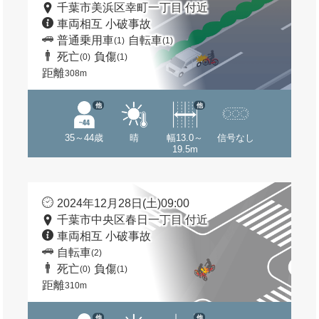
千葉市美浜区幸町一丁目 付近
車両相互 小破事故
普通乗用車
自転車
(1)
(1)
死亡
負傷
(0)
(1)
距離
308m
他
他
35～44歳
晴
幅13.0～
信号なし
19.5m
2024年12月28日(土)09:00
千葉市中央区春日一丁目 付近
車両相互 小破事故
自転車
(2)
死亡
負傷
(0)
(1)
距離
310m
他
他