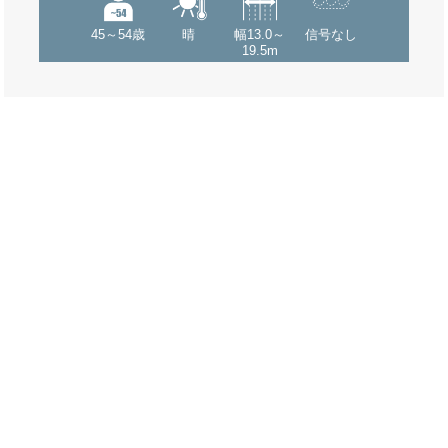
45～54歳
晴
幅13.0～
信号なし
19.5m