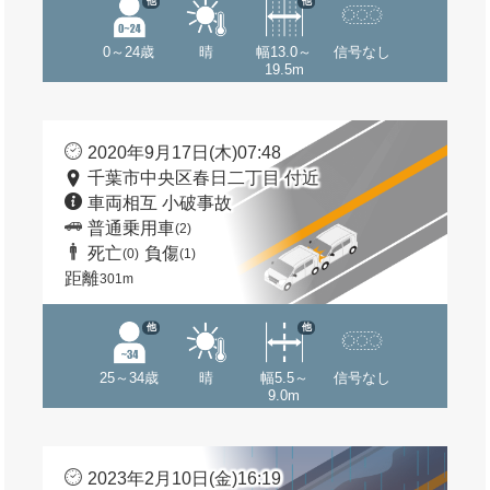
他
他
0～24歳
晴
幅13.0～
信号なし
19.5m
2020年9月17日(木)07:48
千葉市中央区春日二丁目 付近
車両相互 小破事故
普通乗用車
(2)
死亡
負傷
(0)
(1)
距離
301m
他
他
25～34歳
晴
幅5.5～
信号なし
9.0m
2023年2月10日(金)16:19