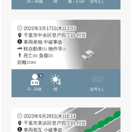
35～44歳
晴
幅～5.5m
信号なし
2022年3月17日(木)13:03
千葉市中央区登戸四丁目 付近
車両単独 中破事故
軽自動車
物件等
(1)
(1)
死亡
負傷
(0)
(3)
距離
218m
他
0～24歳
晴
信号なし
2023年9月28日(木)16:14
千葉市美浜区登戸四丁目 付近
車両相互 小破事故