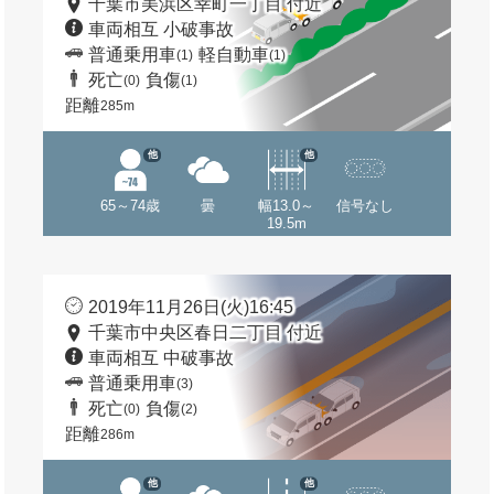
千葉市美浜区幸町一丁目 付近
車両相互 小破事故
普通乗用車
軽自動車
(1)
(1)
死亡
負傷
(0)
(1)
距離
285m
他
他
65～74歳
曇
幅13.0～
信号なし
19.5m
2019年11月26日(火)16:45
千葉市中央区春日二丁目 付近
車両相互 中破事故
普通乗用車
(3)
死亡
負傷
(0)
(2)
距離
286m
他
他