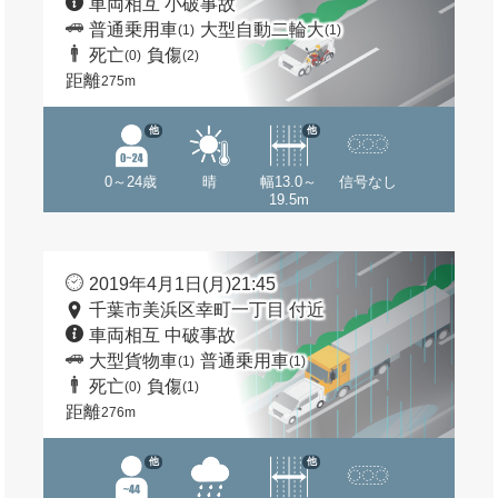
車両相互 小破事故
普通乗用車
大型自動二輪大
(1)
(1)
死亡
負傷
(0)
(2)
距離
275m
他
他
0～24歳
晴
幅13.0～
信号なし
19.5m
2019年4月1日(月)21:45
千葉市美浜区幸町一丁目 付近
車両相互 中破事故
大型貨物車
普通乗用車
(1)
(1)
死亡
負傷
(0)
(1)
距離
276m
他
他