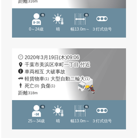
距離
316m
他
他
0～24歳
晴
幅13.0m～
３灯式信号
2020年3月19日(木)09:06
千葉市美浜区幸町一丁目 付近
車両相互 大破事故
軽貨物車
大型自動二輪大
(1)
(1)
死亡
負傷
(0)
(1)
距離
318m
他
他
25～34歳
晴
幅13.0m～
３灯式信号