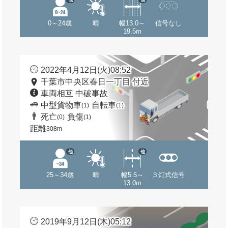
0～24歳
晴
幅13.0～
信号なし
19.5m
2022年4月12日(火)08:52
千葉市中央区春日一丁目 付近
車両相互 中破事故
中型貨物車
自転車
(1)
(1)
死亡
負傷
(0)
(1)
距離
308m
他
他
25～34歳
晴
幅5.5～
３灯式信号
13.0m
2019年9月12日(木)05:12