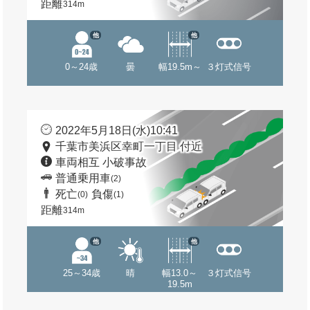
距離
314m
他
他
0～24歳
曇
幅19.5m～
３灯式信号
2022年5月18日(水)10:41
千葉市美浜区幸町一丁目 付近
車両相互 小破事故
普通乗用車
(2)
死亡
負傷
(0)
(1)
距離
314m
他
他
25～34歳
晴
幅13.0～
３灯式信号
19.5m