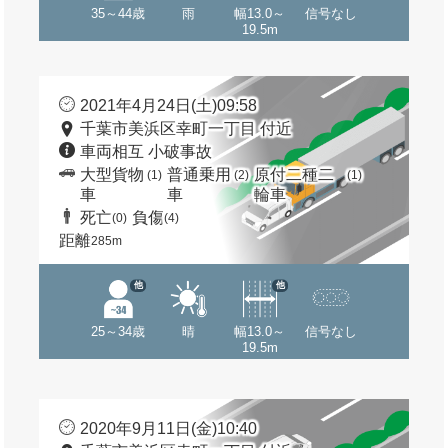
35～44歳
雨
幅13.0～
信号なし
19.5m
2021年4月24日(土)09:58
千葉市美浜区幸町一丁目 付近
車両相互 小破事故
大型貨物
普通乗用
原付二種二
(1)
(2)
(1)
車
車
輪車
死亡
負傷
(0)
(4)
距離
285m
他
他
25～34歳
晴
幅13.0～
信号なし
19.5m
2020年9月11日(金)10:40