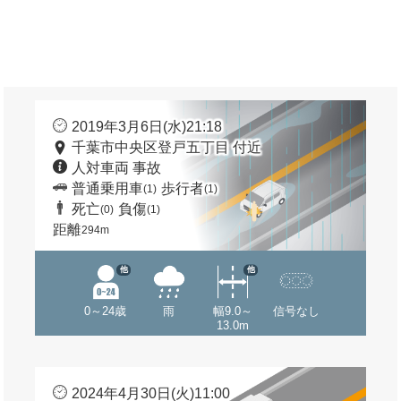
2019年3月6日(水)21:18
千葉市中央区登戸五丁目 付近
人対車両 事故
普通乗用車
歩行者
(1)
(1)
死亡
負傷
(0)
(1)
距離
294m
他
他
0～24歳
雨
幅9.0～
信号なし
13.0m
2024年4月30日(火)11:00