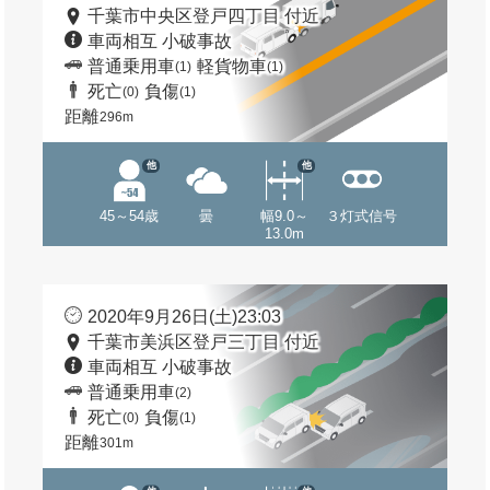
千葉市中央区登戸四丁目 付近
車両相互 小破事故
普通乗用車
軽貨物車
(1)
(1)
死亡
負傷
(0)
(1)
距離
296m
他
他
45～54歳
曇
幅9.0～
３灯式信号
13.0m
2020年9月26日(土)23:03
千葉市美浜区登戸三丁目 付近
車両相互 小破事故
普通乗用車
(2)
死亡
負傷
(0)
(1)
距離
301m