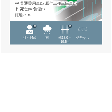
普通乗用車
原付二種二輪車
(1)
(1)
死亡
負傷
(0)
(1)
距離
261m
他
他
45～54歳
雨
幅13.0～
信号なし
19.5m