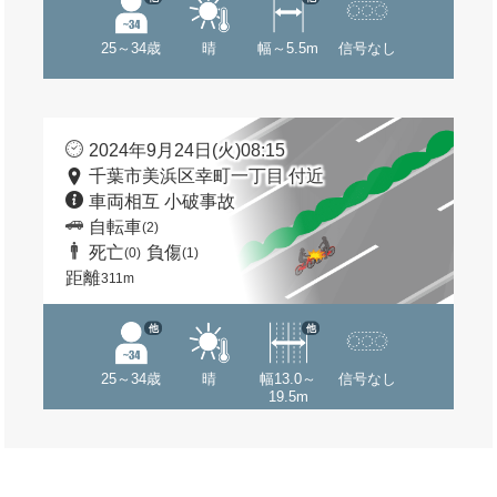
25～34歳
晴
幅～5.5m
信号なし
2024年9月24日(火)08:15
千葉市美浜区幸町一丁目 付近
車両相互 小破事故
自転車
(2)
死亡
負傷
(0)
(1)
距離
311m
他
他
25～34歳
晴
幅13.0～
信号なし
19.5m