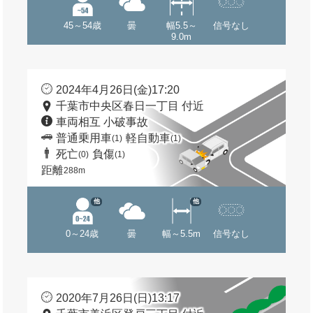
45～54歳
曇
幅5.5～
信号なし
9.0m
2024年4月26日(金)17:20
千葉市中央区春日一丁目 付近
車両相互 小破事故
普通乗用車
軽自動車
(1)
(1)
死亡
負傷
(0)
(1)
距離
288m
他
他
0～24歳
曇
幅～5.5m
信号なし
2020年7月26日(日)13:17