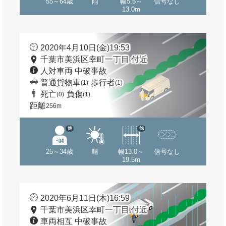
55～64歳
雨
幅5.5～
信号なし
13.0m
2020年4月10日(金)19:53
千葉市美浜区幸町一丁目 付近
人対車両 中破事故
普通貨物車
歩行者
(1)
(1)
死亡
負傷
(0)
(1)
距離
256m
他
他
25～34歳
晴
幅13.0～
信号なし
19.5m
2020年6月11日(木)16:59
千葉市美浜区幸町一丁目 付近
車両相互 中破事故