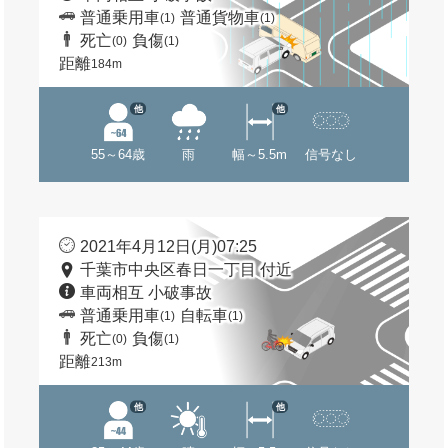
普通乗用車
普通貨物車
(1)
(1)
死亡
負傷
(0)
(1)
距離
184m
他
他
55～64歳
雨
幅～5.5m
信号なし
2021年4月12日(月)07:25
千葉市中央区春日一丁目 付近
車両相互 小破事故
普通乗用車
自転車
(1)
(1)
死亡
負傷
(0)
(1)
距離
213m
他
他