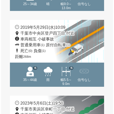
25～34歳
晴
幅9.0～
信号なし
13.0m
2019年5月29日(水)10:09
千葉市中央区登戸四丁目 付近
車両相互 小破事故
普通乗用車
原付自転車
(1)
(1)
死亡
負傷
(0)
(1)
距離
268m
他
他
35～44歳
雨
幅5.5～
信号なし
9.0m
2023年5月6日(土)19:50
千葉市美浜区幸町一丁目 付近