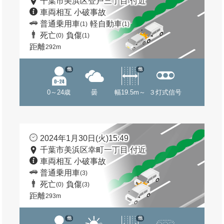
千葉市美浜区登戸三丁目 付近
車両相互 小破事故
普通乗用車
軽自動車
(1)
(1)
死亡
負傷
(0)
(1)
距離
292m
他
他
0～24歳
曇
幅19.5m～
３灯式信号
2024年1月30日(火)15:49
千葉市美浜区幸町一丁目 付近
車両相互 小破事故
普通乗用車
(3)
死亡
負傷
(0)
(3)
距離
293m
他
他