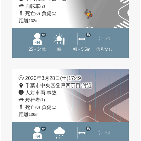
自転車
(2)
死亡
負傷
(0)
(1)
距離
132m
他
他
25～34歳
晴
幅～5.5m
信号なし
2020年3月28日(土)17:49
千葉市中央区登戸四丁目 付近
人対車両 事故
歩行者
(1)
死亡
負傷
(0)
(1)
距離
136m
他
他