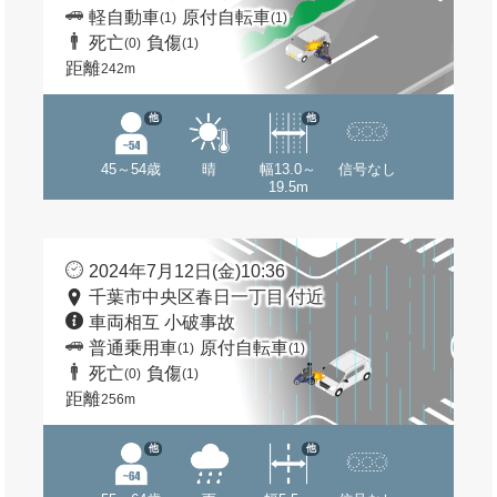
軽自動車
原付自転車
(1)
(1)
死亡
負傷
(0)
(1)
距離
242m
他
他
45～54歳
晴
幅13.0～
信号なし
19.5m
2024年7月12日(金)10:36
千葉市中央区春日一丁目 付近
車両相互 小破事故
普通乗用車
原付自転車
(1)
(1)
死亡
負傷
(0)
(1)
距離
256m
他
他