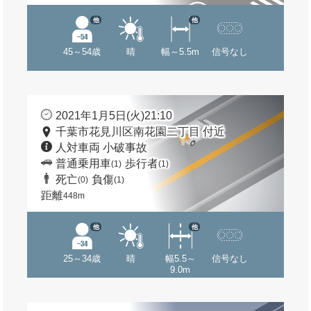
他
他
45～54歳
晴
幅～5.5m
信号なし
2021年1月5日(火)21:10
千葉市花見川区南花園二丁目 付近
人対車両 小破事故
普通乗用車
歩行者
(1)
(1)
死亡
負傷
(0)
(1)
距離
448m
他
他
25～34歳
晴
幅5.5～
信号なし
9.0m