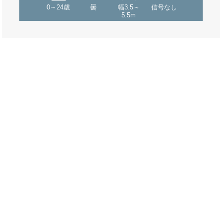
0～24歳
曇
幅3.5～
信号なし
5.5m