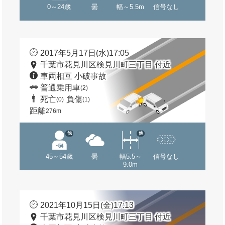
0～24歳
曇
幅～5.5m
信号なし
2017年5月17日(水)17:05
千葉市花見川区検見川町三丁目 付近
車両相互 小破事故
普通乗用車
(2)
死亡
負傷
(0)
(1)
距離
276m
他
他
45～54歳
曇
幅5.5～
信号なし
9.0m
2021年10月15日(金)17:13
千葉市花見川区検見川町三丁目 付近