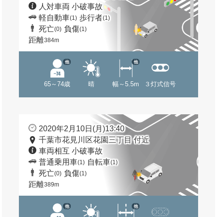
人対車両 小破事故
軽自動車
歩行者
(1)
(1)
死亡
負傷
(0)
(1)
距離
384m
他
他
65～74歳
晴
幅～5.5m
３灯式信号
2020年2月10日(月)13:40
千葉市花見川区花園三丁目 付近
車両相互 小破事故
普通乗用車
自転車
(1)
(1)
死亡
負傷
(0)
(1)
距離
389m
他
他