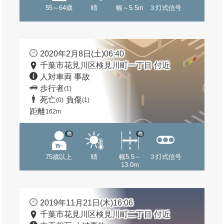
55～64歳
晴
幅～5.5m
３灯式信号
2020年2月8日(土)06:40
千葉市花見川区検見川町一丁目 付近
人対車両 事故
歩行者
(1)
死亡
負傷
(0)
(1)
距離
162m
他
他
75歳以上
晴
幅5.5～
３灯式信号
13.0m
2019年11月21日(木)16:06
千葉市花見川区検見川町二丁目 付近