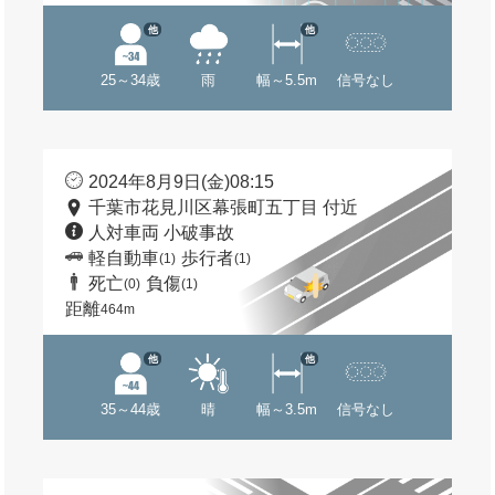
他
他
25～34歳
雨
幅～5.5m
信号なし
2024年8月9日(金)08:15
千葉市花見川区幕張町五丁目 付近
人対車両 小破事故
軽自動車
歩行者
(1)
(1)
死亡
負傷
(0)
(1)
距離
464m
他
他
35～44歳
晴
幅～3.5m
信号なし