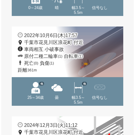
0～24歳
晴
幅3.5～
信号なし
5.5m
2022年10月6日(木)17:57
千葉市花見川区浪花町 付近
車両相互 小破事故
原付二種二輪車
自転車
(1)
(1)
死亡
負傷
(0)
(1)
距離
361m
他
他
25～34歳
曇
幅3.5～
信号なし
5.5m
2024年12月3日(火)11:12
千葉市花見川区浪花町 付近