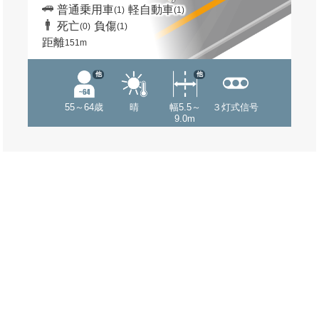
普通乗用車
軽自動車
(1)
(1)
死亡
負傷
(0)
(1)
距離
151m
他
他
55～64歳
晴
幅5.5～
３灯式信号
9.0m