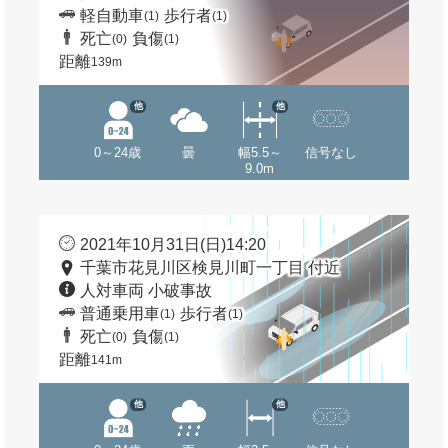
軽自動車
歩行者
(1)
(1)
死亡
負傷
(0)
(1)
距離
139m
他
他
0～24歳
曇
幅5.5～
信号なし
9.0m
2021年10月31日(日)14:20
千葉市花見川区検見川町一丁目 付近
人対車両 小破事故
普通乗用車
歩行者
(1)
(1)
死亡
負傷
(0)
(1)
距離
141m
他
他