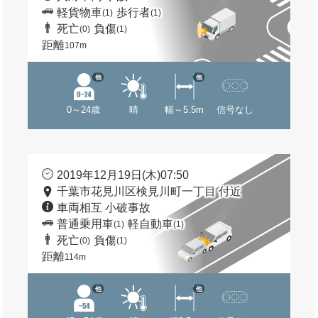
軽貨物車
歩行者
(1)
(1)
死亡
負傷
(0)
(1)
距離
107m
他
他
0～24歳
晴
幅～5.5m
信号なし
2019年12月19日(木)07:50
千葉市花見川区検見川町一丁目 付近
車両相互 小破事故
普通乗用車
軽自動車
(1)
(1)
死亡
負傷
(0)
(1)
距離
114m
他
他