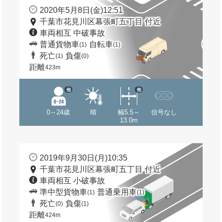
2020年5月8日(金)12:51
千葉市花見川区幕張町五丁目 付近
車両相互 中破事故
普通貨物車
自転車
(1)
(1)
死亡
負傷
(1)
(0)
距離
423m
他
他
0～24歳
晴
幅5.5～
信号なし
13.0m
2019年9月30日(月)10:35
千葉市花見川区幕張町五丁目 付近
車両相互 小破事故
準中型貨物車
普通乗用車
(1)
(1)
死亡
負傷
(0)
(1)
距離
424m