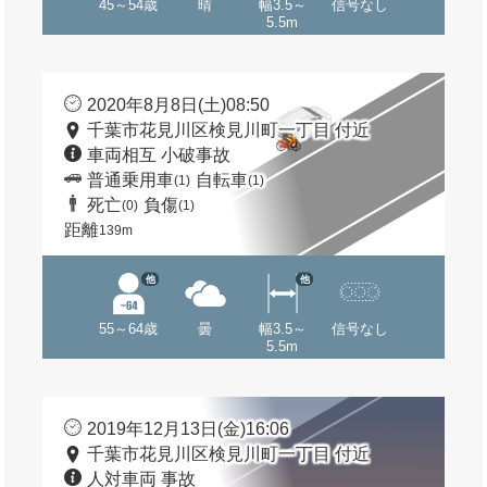
45～54歳
晴
幅3.5～
信号なし
5.5m
2020年8月8日(土)08:50
千葉市花見川区検見川町一丁目 付近
車両相互 小破事故
普通乗用車
自転車
(1)
(1)
死亡
負傷
(0)
(1)
距離
139m
他
他
55～64歳
曇
幅3.5～
信号なし
5.5m
2019年12月13日(金)16:06
千葉市花見川区検見川町一丁目 付近
人対車両 事故