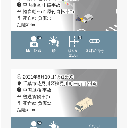
車両相互 中破事故
軽自動車
原付自転車
(1)
(1)
死亡
負傷
(0)
(1)
距離
314m
他
他
55～64歳
晴
幅5.5～
３灯式信号
13.0m
2021年8月10日(火)15:00
千葉市花見川区検見川町三丁目 付近
車両単独 事故
普通貨物車
(1)
死亡
負傷
(0)
(1)
距離
317m
他