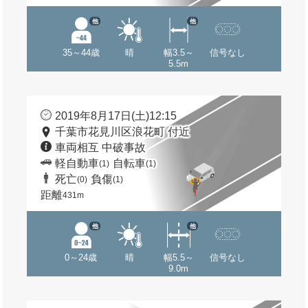
他
他
35～44歳
晴
幅3.5～
信号なし
5.5m
2019年8月17日(土)12:15
千葉市花見川区浪花町 付近
車両相互 中破事故
軽自動車
自転車
(1)
(1)
死亡
負傷
(0)
(1)
距離
431m
他
他
0～24歳
晴
幅5.5～
信号なし
9.0m