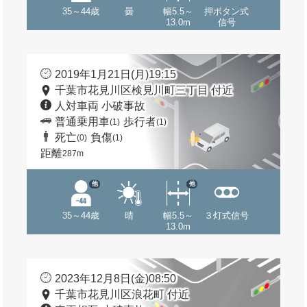
35～44歳
曇
幅5.5～
押ボタン式
13.0m
信号
2019年1月21日(月)19:15
千葉市花見川区検見川町三丁目 付近
人対車両 小破事故
普通乗用車
歩行者
(1)
(1)
死亡
負傷
(0)
(1)
距離
287m
他
他
35～44歳
晴
幅5.5～
３灯式信号
13.0m
2023年12月8日(金)08:50
千葉市花見川区浪花町 付近