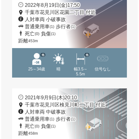
2022年8月19日(金)17:50
千葉市花見川区花園二丁目 付近
人対車両 小破事故
普通乗用車
歩行者
(1)
(1)
死亡
負傷
(0)
(1)
距離
453m
他
他
25～34歳
晴
幅3.5～
信号なし
5.5m
2021年9月9日(木)20:10
千葉市花見川区検見川町二丁目 付近
人対車両 中破事故
普通乗用車
歩行者
(1)
(1)
死亡
負傷
(0)
(1)
距離
458m