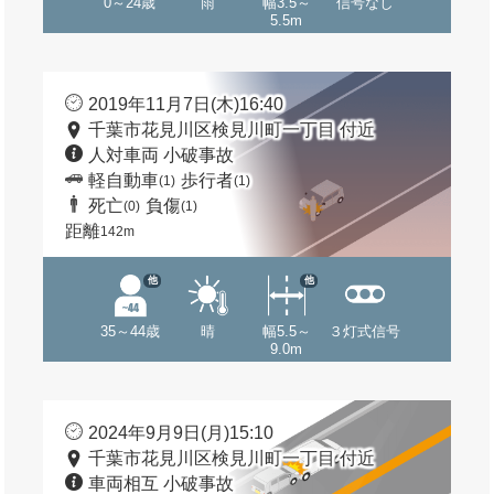
0～24歳
雨
幅3.5～
信号なし
5.5m
2019年11月7日(木)16:40
千葉市花見川区検見川町一丁目 付近
人対車両 小破事故
軽自動車
歩行者
(1)
(1)
死亡
負傷
(0)
(1)
距離
142m
他
他
35～44歳
晴
幅5.5～
３灯式信号
9.0m
2024年9月9日(月)15:10
千葉市花見川区検見川町一丁目 付近
車両相互 小破事故