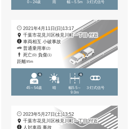
0～24歳
雨
幅～5.5m
３灯式信号
2021年4月11日(日)13:17
千葉市花見川区検見川町一丁目 付近
車両相互 小破事故
普通乗用車
(2)
死亡
負傷
(0)
(1)
距離
95m
他
他
45～54歳
晴
幅5.5～
３灯式信号
9.0m
2023年5月27日(土)13:52
千葉市花見川区検見川町一丁目 付近
人対車両 事故