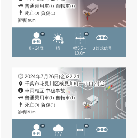
普通乗用車
自転車
(1)
(1)
死亡
負傷
(0)
(1)
距離
90m
他
他
0～24歳
晴
幅5.5～
３灯式信号
13.0m
2024年7月26日(金)22:24
千葉市花見川区検見川町一丁目 付近
車両相互 中破事故
普通乗用車
自転車
(1)
(1)
死亡
負傷
(0)
(1)
距離
91m
他
他