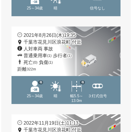
25～34歳
晴
信号なし
2021年8月26日(木)19:35
千葉市花見川区浪花町 付近
人対車両 事故
普通乗用車
歩行者
(1)
(1)
死亡
負傷
(0)
(1)
距離
322m
他
他
25～34歳
晴
幅5.5～
３灯式信号
13.0m
2022年11月19日(土)11:13
千葉市花見川区浪花町 付近