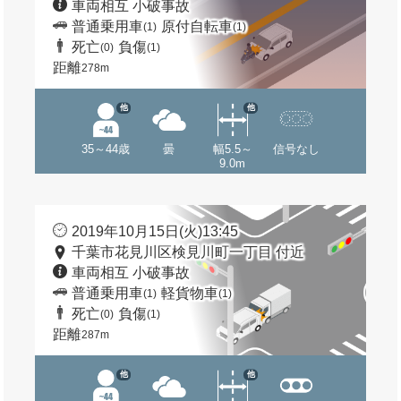
車両相互 小破事故
普通乗用車
原付自転車
(1)
(1)
死亡
負傷
(0)
(1)
距離
278m
他
他
35～44歳
曇
幅5.5～
信号なし
9.0m
2019年10月15日(火)13:45
千葉市花見川区検見川町一丁目 付近
車両相互 小破事故
普通乗用車
軽貨物車
(1)
(1)
死亡
負傷
(0)
(1)
距離
287m
他
他