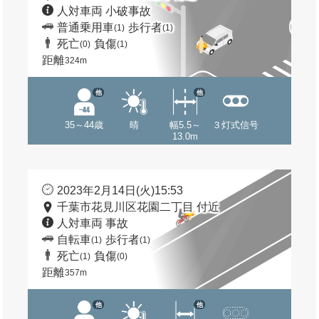
人対車両 小破事故
普通乗用車
歩行者
(1)
(1)
死亡
負傷
(0)
(1)
距離
324m
他
他
35～44歳
晴
幅5.5～
３灯式信号
13.0m
2023年2月14日(火)15:53
千葉市花見川区花園二丁目 付近
人対車両 事故
自転車
歩行者
(1)
(1)
死亡
負傷
(1)
(0)
距離
357m
他
他