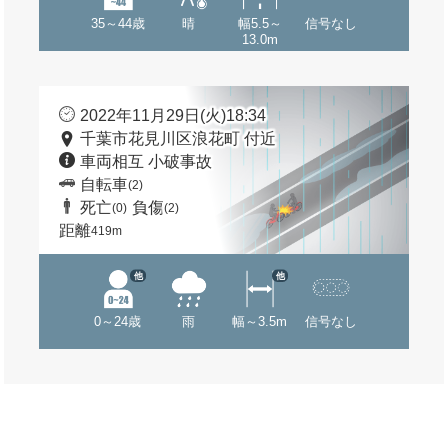
35～44歳
晴
幅5.5～
信号なし
13.0m
2022年11月29日(火)18:34
千葉市花見川区浪花町 付近
車両相互 小破事故
自転車
(2)
死亡
負傷
(0)
(2)
距離
419m
他
他
0～24歳
雨
幅～3.5m
信号なし