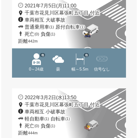
2021年7月5日(月)11:00
千葉市花見川区幕張町五丁目 付近
車両相互 大破事故
普通乗用車
原付自転車
(1)
(1)
死亡
負傷
(0)
(1)
距離
442m
他
他
0～24歳
曇
幅～5.5m
信号なし
2022年3月2日(水)13:50
千葉市花見川区幕張町五丁目 付近
車両相互 小破事故
軽自動車
自転車
(1)
(1)
死亡
負傷
(0)
(1)
距離
444m