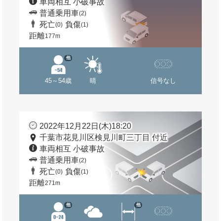
車両相互 小破事故
普通乗用車
(2)
死亡
負傷
(0)
(1)
距離
177m
他
45～54歳
晴
信号なし
2022年12月22日(木)18:20
千葉市花見川区検見川町三丁目 付近
車両相互 小破事故
普通乗用車
(2)
死亡
負傷
(0)
(1)
距離
271m
他
他