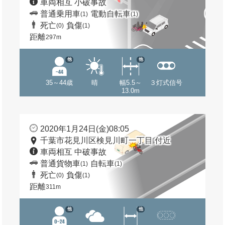
車両相互 小破事故
普通乗用車
電動自転車
(1)
(1)
死亡
負傷
(0)
(1)
距離
297m
他
他
35～44歳
晴
幅5.5～
３灯式信号
13.0m
2020年1月24日(金)08:05
千葉市花見川区検見川町一丁目 付近
車両相互 中破事故
普通貨物車
自転車
(1)
(1)
死亡
負傷
(0)
(1)
距離
311m
他
他