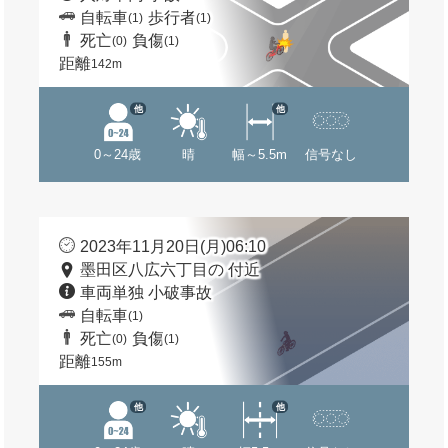
自転車
歩行者
(1)
(1)
死亡
負傷
(0)
(1)
距離
142m
他
他
0～24歳
晴
幅～5.5m
信号なし
2023年11月20日(月)06:10
墨田区八広六丁目の 付近
車両単独 小破事故
自転車
(1)
死亡
負傷
(0)
(1)
距離
155m
他
他