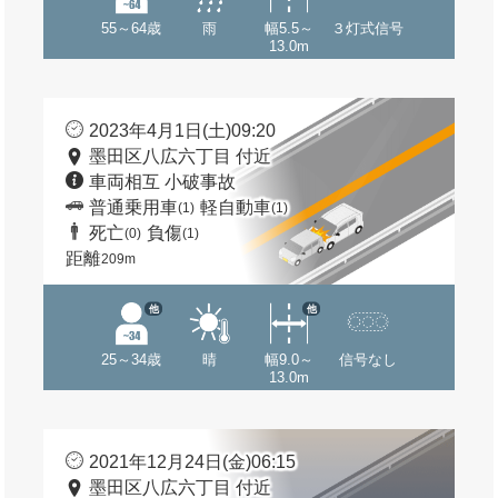
55～64歳
雨
幅5.5～
３灯式信号
13.0m
2023年4月1日(土)09:20
墨田区八広六丁目 付近
車両相互 小破事故
普通乗用車
軽自動車
(1)
(1)
死亡
負傷
(0)
(1)
距離
209m
他
他
25～34歳
晴
幅9.0～
信号なし
13.0m
2021年12月24日(金)06:15
墨田区八広六丁目 付近