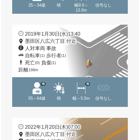
25～34歳
晴
幅9.0～
信号なし
13.0m
2019年1月30日(水)13:40
墨田区八広六丁目 付近
人対車両 事故
自転車
歩行者
(1)
(1)
死亡
負傷
(0)
(1)
距離
198m
他
他
55～64歳
晴
幅～5.5m
信号なし
2022年1月20日(木)07:00
墨田区八広六丁目 付近