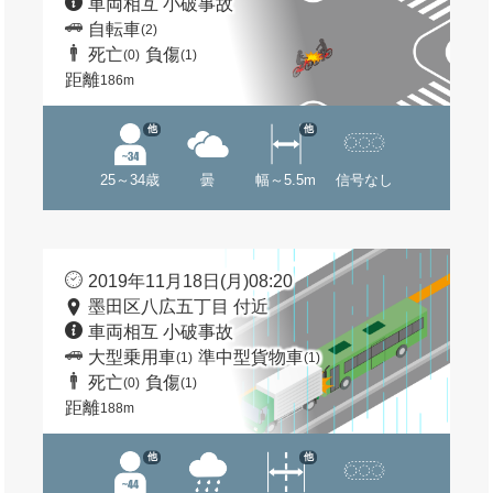
車両相互 小破事故
自転車
(2)
死亡
負傷
(0)
(1)
距離
186m
他
他
25～34歳
曇
幅～5.5m
信号なし
2019年11月18日(月)08:20
墨田区八広五丁目 付近
車両相互 小破事故
大型乗用車
準中型貨物車
(1)
(1)
死亡
負傷
(0)
(1)
距離
188m
他
他