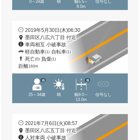
0～24歳
晴
幅5.5～
信号なし
9.0m
2019年5月30日(木)06:30
墨田区八広六丁目 付近
車両相互 小破事故
軽自動車
自転車
(1)
(1)
死亡
負傷
(0)
(1)
距離
160m
他
他
25～34歳
晴
幅9.0～
信号なし
13.0m
2021年7月6日(火)08:57
墨田区八広五丁目 付近
人対車両 小破事故