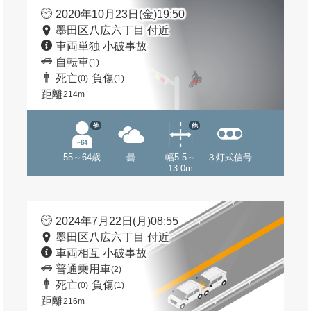
2020年10月23日(金)19:50
墨田区八広六丁目 付近
車両単独 小破事故
自転車
(1)
死亡
負傷
(0)
(1)
距離
214m
他
他
55～64歳
曇
幅5.5～
３灯式信号
13.0m
2024年7月22日(月)08:55
墨田区八広六丁目 付近
車両相互 小破事故
普通乗用車
(2)
死亡
負傷
(0)
(1)
距離
216m