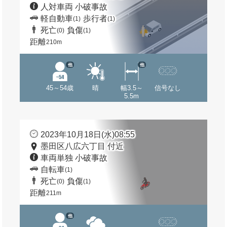
人対車両 小破事故
軽自動車
歩行者
(1)
(1)
死亡
負傷
(0)
(1)
距離
210m
他
他
45～54歳
晴
幅3.5～
信号なし
5.5m
2023年10月18日(水)08:55
墨田区八広六丁目 付近
車両単独 小破事故
自転車
(1)
死亡
負傷
(0)
(1)
距離
211m
他