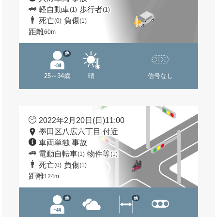
軽自動車
歩行者
(1)
(1)
死亡
負傷
(0)
(1)
距離
60m
他
25～34歳
晴
信号なし
2022年2月20日(日)11:00
墨田区八広六丁目 付近
車両単独 事故
電動自転車
物件等
(1)
(1)
死亡
負傷
(0)
(1)
距離
124m
他
他