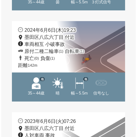
35～44歳
曇
幅～5.5m
３灯式信号
2024年6月6日(木)19:23
墨田区八広六丁目 付近
車両相互 小破事故
原付二種二輪車
自転車
(1)
(1)
死亡
負傷
(0)
(1)
距離
142m
他
他
35～44歳
晴
幅～5.5m
信号なし
2023年6月6日(火)07:26
墨田区八広六丁目 付近
人対車両 事故