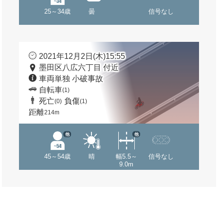
25～34歳
曇
信号なし
2021年12月2日(木)15:55
墨田区八広六丁目 付近
車両単独 小破事故
自転車
(1)
死亡
負傷
(0)
(1)
距離
214m
他
他
45～54歳
晴
幅5.5～
信号なし
9.0m