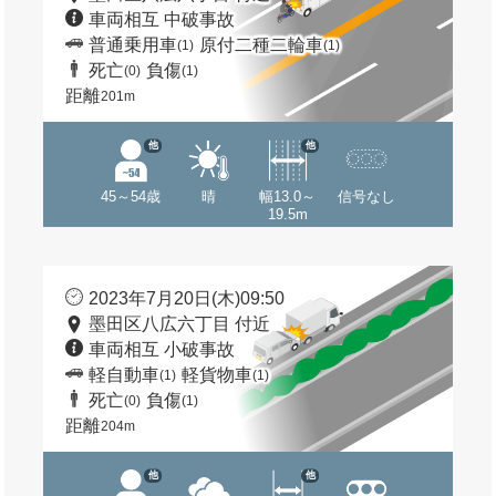
車両相互 中破事故
普通乗用車
原付二種二輪車
(1)
(1)
死亡
負傷
(0)
(1)
距離
201m
他
他
45～54歳
晴
幅13.0～
信号なし
19.5m
2023年7月20日(木)09:50
墨田区八広六丁目 付近
車両相互 小破事故
軽自動車
軽貨物車
(1)
(1)
死亡
負傷
(0)
(1)
距離
204m
他
他