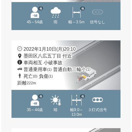
他
他
45～54歳
雨
幅～3.5m
信号なし
2022年1月10日(月)20:10
墨田区八広五丁目 付近
車両相互 小破事故
普通乗用車
普通自動二輪小
(1)
(1)
死亡
負傷
(0)
(1)
距離
222m
他
他
35～44歳
晴
幅9.0～
３灯式信号
13.0m