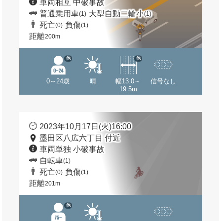
車両相互 中破事故
普通乗用車
大型自動二輪小
(1)
(1)
死亡
負傷
(0)
(1)
距離
200m
他
他
0～24歳
晴
幅13.0～
信号なし
19.5m
2023年10月17日(火)16:00
墨田区八広六丁目 付近
車両単独 小破事故
自転車
(1)
死亡
負傷
(0)
(1)
距離
201m
他