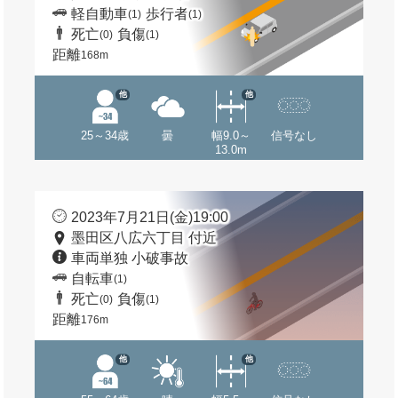
軽自動車
歩行者
(1)
(1)
死亡
負傷
(0)
(1)
距離
168m
他
他
25～34歳
曇
幅9.0～
信号なし
13.0m
2023年7月21日(金)19:00
墨田区八広六丁目 付近
車両単独 小破事故
自転車
(1)
死亡
負傷
(0)
(1)
距離
176m
他
他