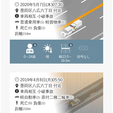
2020年5月7日(木)07:30
墨田区八広六丁目 付近
車両相互 小破事故
普通乗用車
軽貨物車
(1)
(1)
死亡
負傷
(0)
(1)
距離
218m
他
他
0～24歳
晴
幅13.0～
信号なし
19.5m
2019年4月8日(月)05:50
墨田区八広六丁目 付近
車両相互 小破事故
軽自動車
原付二種二輪車
(1)
(1)
死亡
負傷
(0)
(1)
距離
220m