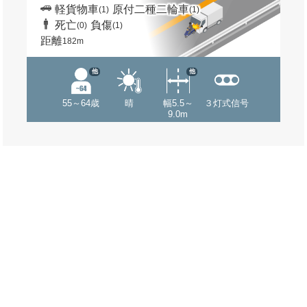
軽貨物車
原付二種二輪車
(1)
(1)
死亡
負傷
(0)
(1)
距離
182m
他
他
55～64歳
晴
幅5.5～
３灯式信号
9.0m