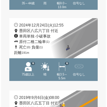
35～44歳
雨
幅9.0～
信号なし
13.0m
2024年12月24日(火)12:55
墨田区八広六丁目 付近
車両単独 小破事故
原付二種二輪車
(1)
死亡
負傷
(0)
(1)
距離
191m
他
他
75歳以上
晴
幅3.5～
信号なし
5.5m
2019年9月6日(金)08:00
墨田区八広五丁目 付近