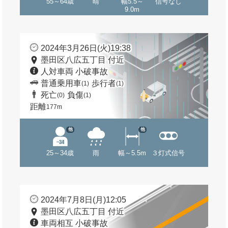
55～64歳
晴
幅5.5～
信号なし
9.0m
2024年3月26日(火)19:38
墨田区八広五丁目 付近
人対車両 小破事故
普通乗用車
歩行者
(1)
(1)
死亡
負傷
(0)
(1)
距離
177m
他
他
25～34歳
雨
幅～5.5m
３灯式信号
2024年7月8日(月)12:05
墨田区八広五丁目 付近
車両相互 小破事故