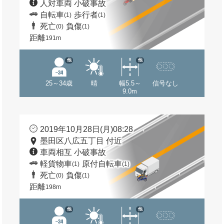
人対車両 小破事故
自転車
歩行者
(1)
(1)
死亡
負傷
(0)
(1)
距離
191m
他
他
25～34歳
晴
幅5.5～
信号なし
9.0m
2019年10月28日(月)08:28
墨田区八広五丁目 付近
車両相互 小破事故
軽貨物車
原付自転車
(1)
(1)
死亡
負傷
(0)
(1)
距離
198m
他
他