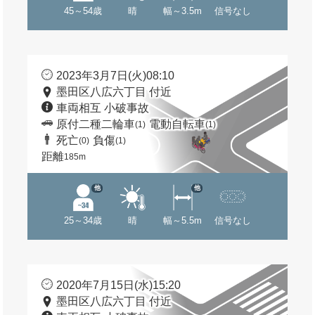
45～54歳
晴
幅～3.5m
信号なし
2023年3月7日(火)08:10
墨田区八広六丁目 付近
車両相互 小破事故
原付二種二輪車
電動自転車
(1)
(1)
死亡
負傷
(0)
(1)
距離
185m
他
他
25～34歳
晴
幅～5.5m
信号なし
2020年7月15日(水)15:20
墨田区八広六丁目 付近