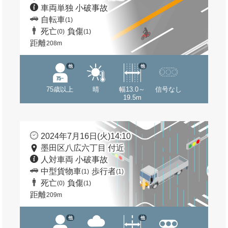
車両単独 小破事故
自転車
(1)
死亡
負傷
(0)
(1)
距離
208m
他
他
75歳以上
晴
幅13.0～
信号なし
19.5m
2024年7月16日(火)14:10
墨田区八広六丁目 付近
人対車両 小破事故
中型貨物車
歩行者
(1)
(1)
死亡
負傷
(0)
(1)
距離
209m
他
他