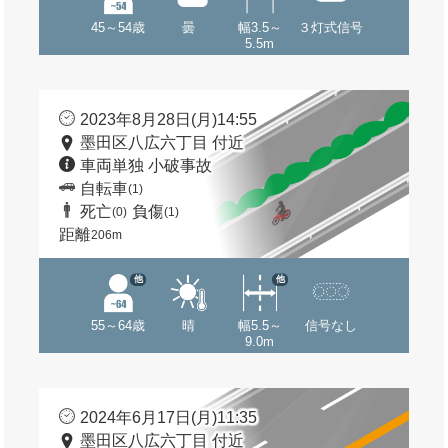
45～54歳
曇
幅3.5～
３灯式信号
5.5m
2023年8月28日(月)14:55
墨田区八広六丁目 付近
車両単独 小破事故
自転車
(1)
死亡
負傷
(0)
(1)
距離
206m
他
他
55～64歳
晴
幅5.5～
信号なし
9.0m
2024年6月17日(月)11:35
墨田区八広六丁目 付近