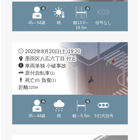
他
他
45～54歳
晴
幅13.0～
信号なし
19.5m
2022年8月20日(土)19:20
墨田区八広六丁目 付近
車両単独 小破事故
原付自転車
(1)
死亡
負傷
(0)
(1)
距離
225m
他
他
35～44歳
雨
幅～5.5m
３灯式信号