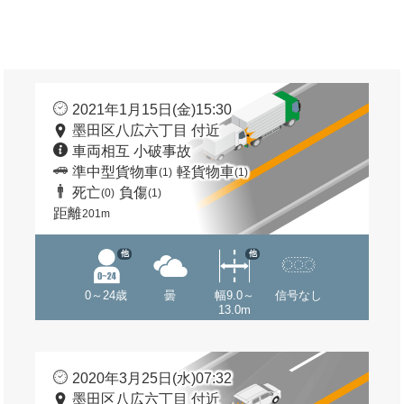
2021年1月15日(金)15:30
墨田区八広六丁目 付近
車両相互 小破事故
準中型貨物車
軽貨物車
(1)
(1)
死亡
負傷
(0)
(1)
距離
201m
他
他
0～24歳
曇
幅9.0～
信号なし
13.0m
2020年3月25日(水)07:32
墨田区八広六丁目 付近