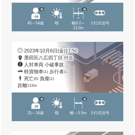
他
他
45～54歳
晴
幅9.0～
３灯式信号
13.0m
2023年10月6日(金)17:50
墨田区八広四丁目 付近
人対車両 小破事故
軽貨物車
歩行者
(1)
(1)
死亡
負傷
(0)
(1)
距離
216m
他
他
25～34歳
晴
幅～5.5m
３灯式信号