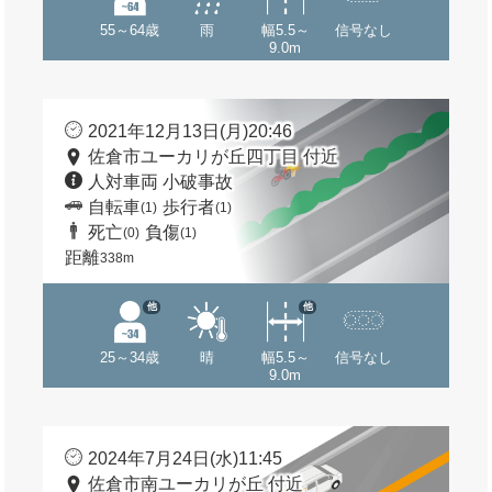
55～64歳
雨
幅5.5～
信号なし
9.0m
2021年12月13日(月)20:46
佐倉市ユーカリが丘四丁目 付近
人対車両 小破事故
自転車
歩行者
(1)
(1)
死亡
負傷
(0)
(1)
距離
338m
他
他
25～34歳
晴
幅5.5～
信号なし
9.0m
2024年7月24日(水)11:45
佐倉市南ユーカリが丘 付近