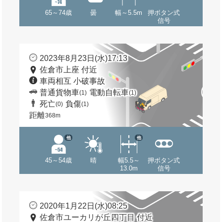
65～74歳
曇
幅～5.5m
押ボタン式
信号
2023年8月23日(水)17:13
佐倉市上座 付近
車両相互 小破事故
普通貨物車
電動自転車
(1)
(1)
死亡
負傷
(0)
(1)
距離
368m
他
他
45～54歳
晴
幅5.5～
押ボタン式
13.0m
信号
2020年1月22日(水)08:25
佐倉市ユーカリが丘四丁目 付近