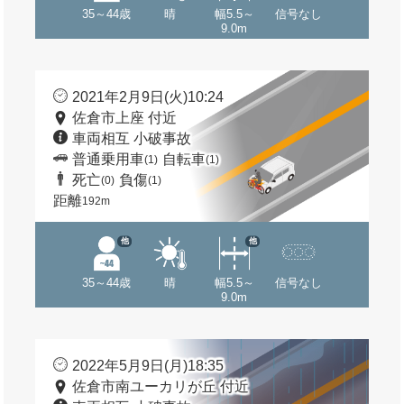
35～44歳
晴
幅5.5～
信号なし
9.0m
2021年2月9日(火)10:24
佐倉市上座 付近
車両相互 小破事故
普通乗用車
自転車
(1)
(1)
死亡
負傷
(0)
(1)
距離
192m
他
他
35～44歳
晴
幅5.5～
信号なし
9.0m
2022年5月9日(月)18:35
佐倉市南ユーカリが丘 付近