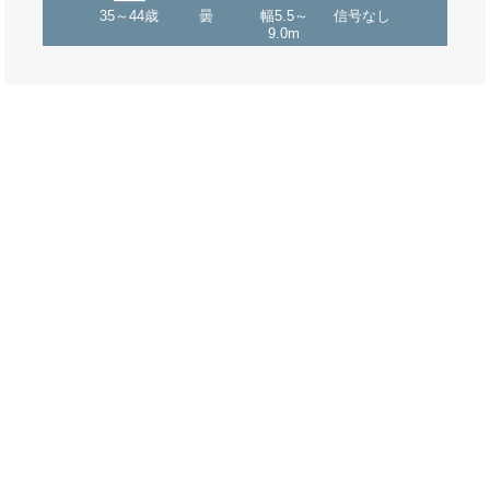
35～44歳
曇
幅5.5～
信号なし
9.0m