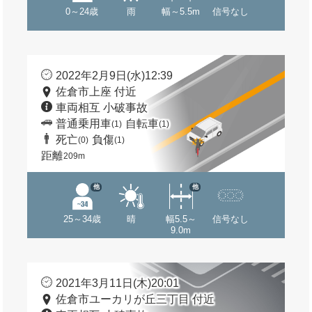
0～24歳
雨
幅～5.5m
信号なし
2022年2月9日(水)12:39
佐倉市上座 付近
車両相互 小破事故
普通乗用車
自転車
(1)
(1)
死亡
負傷
(0)
(1)
距離
209m
他
他
25～34歳
晴
幅5.5～
信号なし
9.0m
2021年3月11日(木)20:01
佐倉市ユーカリが丘三丁目 付近