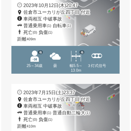
2023年10月12日(木)20:47
佐倉市ユーカリが丘四丁目 付近
車両相互 中破事故
普通乗用車
自転車
(1)
(1)
死亡
負傷
(0)
(1)
距離
409m
他
他
25～34歳
曇
幅5.5～
３灯式信号
13.0m
2023年7月15日(土)23:37
佐倉市ユーカリが丘四丁目 付近
車両相互 中破事故
普通乗用車
普通自動二輪大
(1)
(1)
死亡
負傷
(0)
(1)
距離
410m