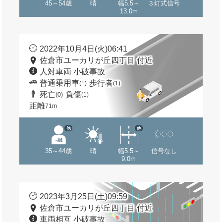
45～54歳
晴
幅5.5～
３灯式信号
13.0m
2022年10月4日(火)06:41
佐倉市ユーカリが丘四丁目 付近
人対車両 小破事故
普通乗用車
歩行者
(1)
(1)
死亡
負傷
(0)
(1)
距離
71m
他
他
35～44歳
晴
幅5.5～
信号なし
9.0m
2023年3月25日(土)09:59
佐倉市ユーカリが丘四丁目 付近
車両相互 小破事故