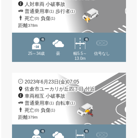
人対車両 小破事故
普通乗用車
歩行者
(1)
(1)
死亡
負傷
(0)
(1)
距離
378m
他
他
25～34歳
曇
幅5.5～
信号なし
13.0m
2023年6月23日(金)07:05
佐倉市ユーカリが丘四丁目 付近
車両相互 小破事故
普通乗用車
自転車
(1)
(1)
死亡
負傷
(0)
(1)
距離
379m
他
他