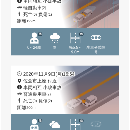
車両相互 小破事故
軽自動車
(2)
死亡
負傷
(0)
(1)
距離
199m
他
他
0～24歳
雨
幅5.5～
歩車分式信
9.0m
号
2020年11月9日(月)16:54
佐倉市上座 付近
車両相互 小破事故
普通乗用車
(2)
死亡
負傷
(0)
(2)
距離
200m
他
他