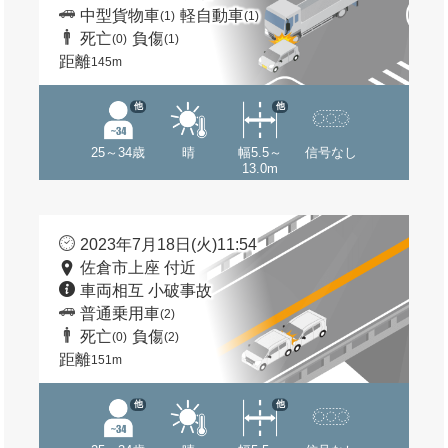
中型貨物車
軽自動車
(1)
(1)
死亡
負傷
(0)
(1)
距離
145m
他
他
25～34歳
晴
幅5.5～
信号なし
13.0m
2023年7月18日(火)11:54
佐倉市上座 付近
車両相互 小破事故
普通乗用車
(2)
死亡
負傷
(0)
(2)
距離
151m
他
他