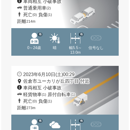
車両相互 小破事故
普通乗用車
(2)
死亡
負傷
(0)
(1)
距離
214m
他
他
0～24歳
晴
幅5.5～
信号なし
13.0m
2023年6月10日(土)00:29
佐倉市ユーカリが丘四丁目 付近
車両相互 小破事故
軽貨物車
原付自転車
(1)
(1)
死亡
負傷
(0)
(1)
距離
273m
他
他