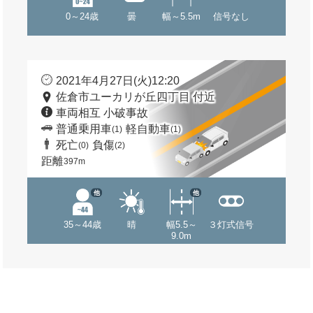
0～24歳
曇
幅～5.5m
信号なし
2021年4月27日(火)12:20
佐倉市ユーカリが丘四丁目 付近
車両相互 小破事故
普通乗用車
軽自動車
(1)
(1)
死亡
負傷
(0)
(2)
距離
397m
他
他
35～44歳
晴
幅5.5～
３灯式信号
9.0m