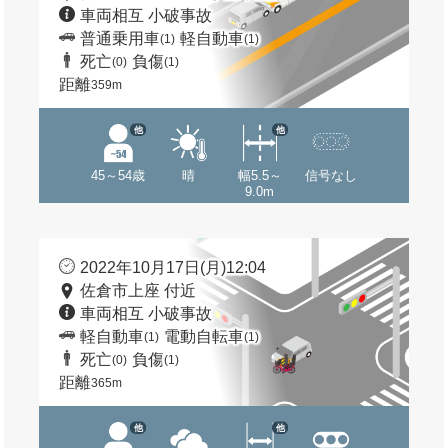
車両相互 小破事故
普通乗用車
軽自動車
(1)
(1)
死亡
負傷
(0)
(1)
距離
359m
他
他
45～54歳
晴
幅5.5～
信号なし
9.0m
2022年10月17日(月)12:04
佐倉市上座 付近
車両相互 小破事故
軽自動車
電動自転車
(1)
(1)
死亡
負傷
(0)
(1)
距離
365m
他
他