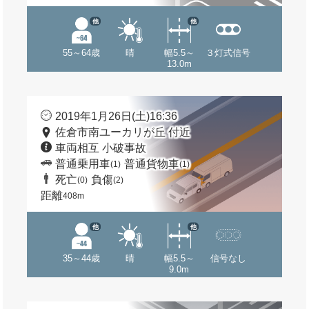
他
他
55～64歳
晴
幅5.5～
３灯式信号
13.0m
2019年1月26日(土)16:36
佐倉市南ユーカリが丘 付近
車両相互 小破事故
普通乗用車
普通貨物車
(1)
(1)
死亡
負傷
(0)
(2)
距離
408m
他
他
35～44歳
晴
幅5.5～
信号なし
9.0m