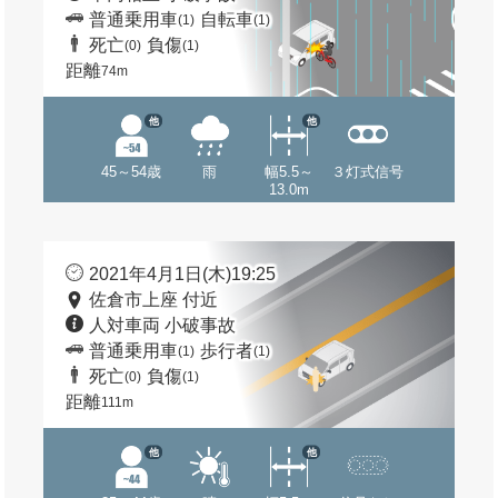
普通乗用車
自転車
(1)
(1)
死亡
負傷
(0)
(1)
距離
74m
他
他
45～54歳
雨
幅5.5～
３灯式信号
13.0m
2021年4月1日(木)19:25
佐倉市上座 付近
人対車両 小破事故
普通乗用車
歩行者
(1)
(1)
死亡
負傷
(0)
(1)
距離
111m
他
他