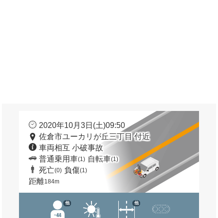
2020年10月3日(土)09:50
佐倉市ユーカリが丘三丁目 付近
車両相互 小破事故
普通乗用車
自転車
(1)
(1)
死亡
負傷
(0)
(1)
距離
184m
他
他