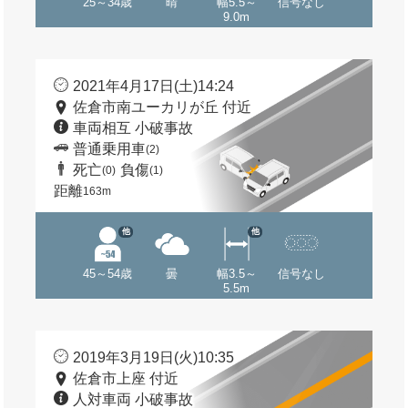
25～34歳
晴
幅5.5～
信号なし
9.0m
2021年4月17日(土)14:24
佐倉市南ユーカリが丘 付近
車両相互 小破事故
普通乗用車
(2)
死亡
負傷
(0)
(1)
距離
163m
他
他
45～54歳
曇
幅3.5～
信号なし
5.5m
2019年3月19日(火)10:35
佐倉市上座 付近
人対車両 小破事故