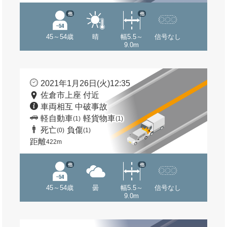
他
他
45～54歳
晴
幅5.5～
信号なし
9.0m
2021年1月26日(火)12:35
佐倉市上座 付近
車両相互 中破事故
軽自動車
軽貨物車
(1)
(1)
死亡
負傷
(0)
(1)
距離
422m
他
他
45～54歳
曇
幅5.5～
信号なし
9.0m