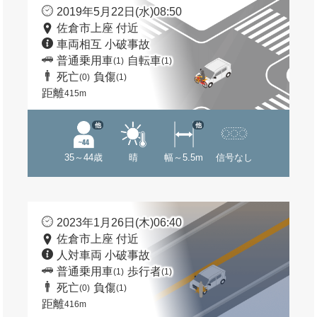
2019年5月22日(水)08:50
佐倉市上座 付近
車両相互 小破事故
普通乗用車
自転車
(1)
(1)
死亡
負傷
(0)
(1)
距離
415m
他
他
35～44歳
晴
幅～5.5m
信号なし
2023年1月26日(木)06:40
佐倉市上座 付近
人対車両 小破事故
普通乗用車
歩行者
(1)
(1)
死亡
負傷
(0)
(1)
距離
416m