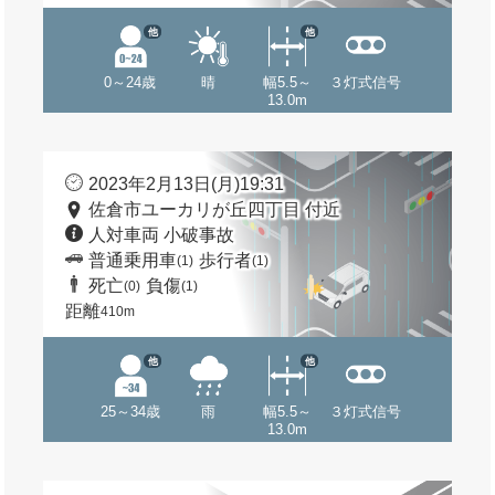
他
他
0～24歳
晴
幅5.5～
３灯式信号
13.0m
2023年2月13日(月)19:31
佐倉市ユーカリが丘四丁目 付近
人対車両 小破事故
普通乗用車
歩行者
(1)
(1)
死亡
負傷
(0)
(1)
距離
410m
他
他
25～34歳
雨
幅5.5～
３灯式信号
13.0m