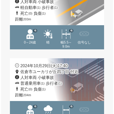
人対車両 小破事故
軽自動車
歩行者
(1)
(1)
死亡
負傷
(0)
(1)
距離
203m
他
他
0～24歳
晴
幅5.5～
信号なし
9.0m
2024年10月29日(火)17:40
佐倉市ユーカリが丘四丁目 付近
人対車両 小破事故
普通乗用車
歩行者
(1)
(1)
死亡
負傷
(0)
(1)
距離
204m
他
他