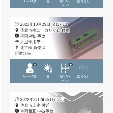
35～44歳
晴
幅5.5～
信号なし
9.0m
2021年10月29日(金)17:13
佐倉市南ユーカリが丘 付近
車両単独 事故
大型乗用車
(1)
死亡
負傷
(0)
(1)
距離
126m
他
他
65～74歳
晴
幅5.5～
信号なし
9.0m
2022年2月28日(月)11:35
佐倉市上座 付近
車両相互 中破事故