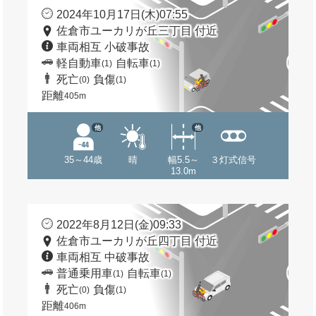
2024年10月17日(木)07:55
佐倉市ユーカリが丘三丁目 付近
車両相互 小破事故
軽自動車
自転車
(1)
(1)
死亡
負傷
(0)
(1)
距離
405m
他
他
35～44歳
晴
幅5.5～
３灯式信号
13.0m
2022年8月12日(金)09:33
佐倉市ユーカリが丘四丁目 付近
車両相互 中破事故
普通乗用車
自転車
(1)
(1)
死亡
負傷
(0)
(1)
距離
406m