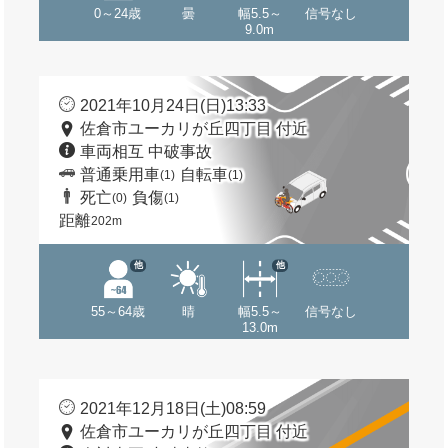
0～24歳
曇
幅5.5～
信号なし
9.0m
2021年10月24日(日)13:33
佐倉市ユーカリが丘四丁目 付近
車両相互 中破事故
普通乗用車
自転車
(1)
(1)
死亡
負傷
(0)
(1)
距離
202m
他
他
55～64歳
晴
幅5.5～
信号なし
13.0m
2021年12月18日(土)08:59
佐倉市ユーカリが丘四丁目 付近