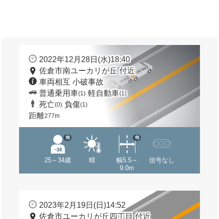
2022年12月28日(水)18:40
佐倉市南ユーカリが丘 付近
車両相互 小破事故
普通乗用車
軽自動車
(1)
(1)
死亡
負傷
(0)
(1)
距離
277m
他
他
25～34歳
晴
幅5.5～
信号なし
9.0m
2023年2月19日(日)14:52
佐倉市ユーカリが丘四丁目 付近