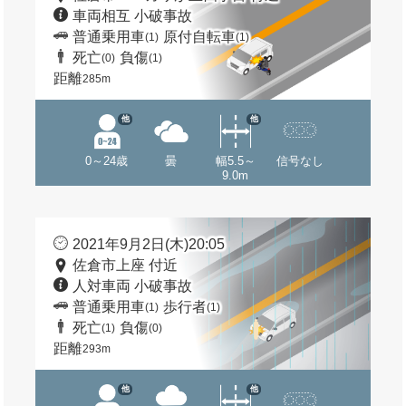
車両相互 小破事故
普通乗用車
原付自転車
(1)
(1)
死亡
負傷
(0)
(1)
距離
285m
他
他
0～24歳
曇
幅5.5～
信号なし
9.0m
2021年9月2日(木)20:05
佐倉市上座 付近
人対車両 小破事故
普通乗用車
歩行者
(1)
(1)
死亡
負傷
(1)
(0)
距離
293m
他
他