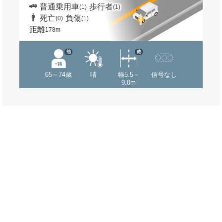
普通乗用車
歩行者
(1)
(1)
死亡
負傷
(0)
(1)
距離
178m
他
他
65～74歳
晴
幅5.5～
信号なし
9.0m