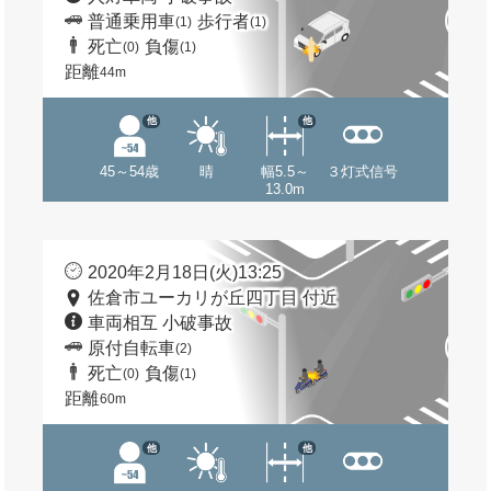
普通乗用車
歩行者
(1)
(1)
死亡
負傷
(0)
(1)
距離
44m
他
他
45～54歳
晴
幅5.5～
３灯式信号
13.0m
2020年2月18日(火)13:25
佐倉市ユーカリが丘四丁目 付近
車両相互 小破事故
原付自転車
(2)
死亡
負傷
(0)
(1)
距離
60m
他
他