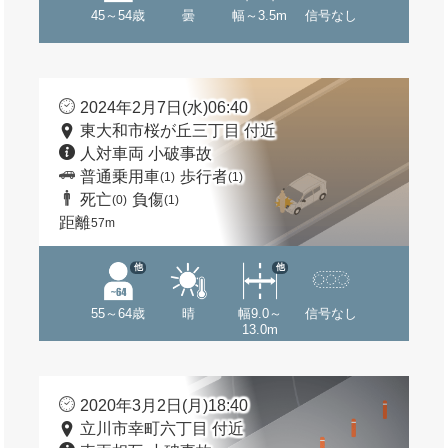
45～54歳
曇
幅～3.5m
信号なし
2024年2月7日(水)06:40
東大和市桜が丘三丁目 付近
人対車両 小破事故
普通乗用車
歩行者
(1)
(1)
死亡
負傷
(0)
(1)
距離
57m
他
他
55～64歳
晴
幅9.0～
信号なし
13.0m
2020年3月2日(月)18:40
立川市幸町六丁目 付近