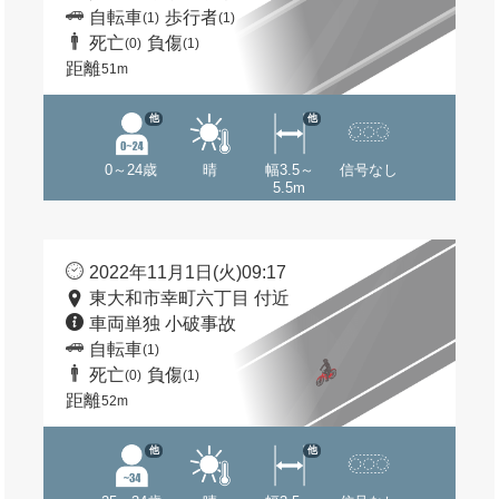
自転車
歩行者
(1)
(1)
死亡
負傷
(0)
(1)
距離
51m
他
他
0～24歳
晴
幅3.5～
信号なし
5.5m
2022年11月1日(火)09:17
東大和市幸町六丁目 付近
車両単独 小破事故
自転車
(1)
死亡
負傷
(0)
(1)
距離
52m
他
他