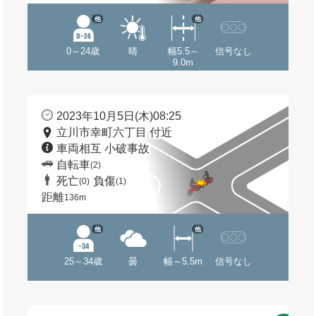
他
他
0～24歳
晴
幅5.5～
信号なし
9.0m
2023年10月5日(木)08:25
立川市幸町六丁目 付近
車両相互 小破事故
自転車
(2)
死亡
負傷
(0)
(1)
距離
136m
他
他
25～34歳
曇
幅～5.5m
信号なし