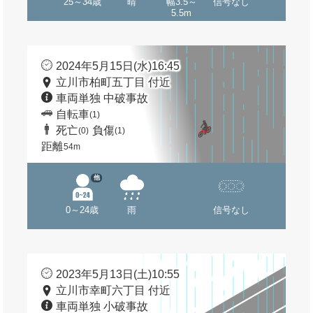
25～34歳
晴
幅3.5～
信号なし
5.5m
2024年5月15日(水)16:45
立川市柏町五丁目 付近
車両単独 中破事故
自転車
(1)
死亡
負傷
(0)
(1)
距離
54m
他
0～24歳
雨
信号なし
2023年5月13日(土)10:55
立川市幸町六丁目 付近
車両単独 小破事故