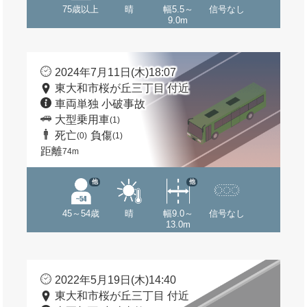
75歳以上
晴
幅5.5～
信号なし
9.0m
2024年7月11日(木)18:07
東大和市桜が丘三丁目 付近
車両単独 小破事故
大型乗用車
(1)
死亡
負傷
(0)
(1)
距離
74m
他
他
45～54歳
晴
幅9.0～
信号なし
13.0m
2022年5月19日(木)14:40
東大和市桜が丘三丁目 付近