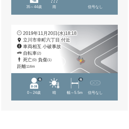
35～44歳
雨
信号なし
2019年11月20日(水)18:18
立川市幸町六丁目 付近
車両相互 小破事故
自転車
(2)
死亡
負傷
(0)
(1)
距離
116m
他
他
0～24歳
晴
幅～5.5m
信号なし