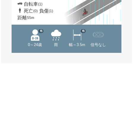
自転車
(1)
死亡
負傷
(0)
(1)
距離
55m
他
他
0～24歳
雨
幅～3.5m
信号なし