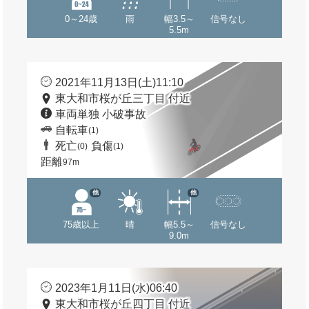
0～24歳
雨
幅3.5～
信号なし
5.5m
2021年11月13日(土)11:10
東大和市桜が丘三丁目 付近
車両単独 小破事故
自転車
(1)
死亡
負傷
(0)
(1)
距離
97m
他
他
75歳以上
晴
幅5.5～
信号なし
9.0m
2023年1月11日(水)06:40
東大和市桜が丘四丁目 付近