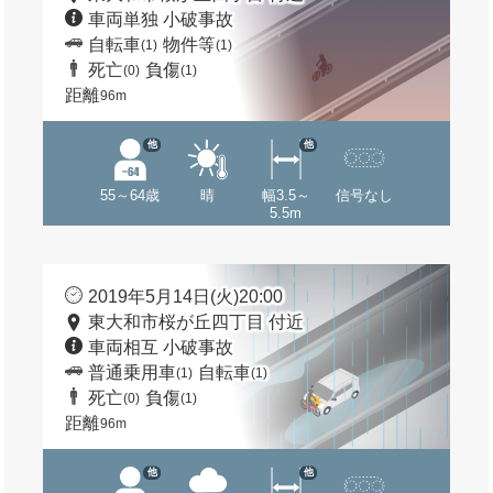
車両単独 小破事故
自転車
物件等
(1)
(1)
死亡
負傷
(0)
(1)
距離
96m
他
他
55～64歳
晴
幅3.5～
信号なし
5.5m
2019年5月14日(火)20:00
東大和市桜が丘四丁目 付近
車両相互 小破事故
普通乗用車
自転車
(1)
(1)
死亡
負傷
(0)
(1)
距離
96m
他
他