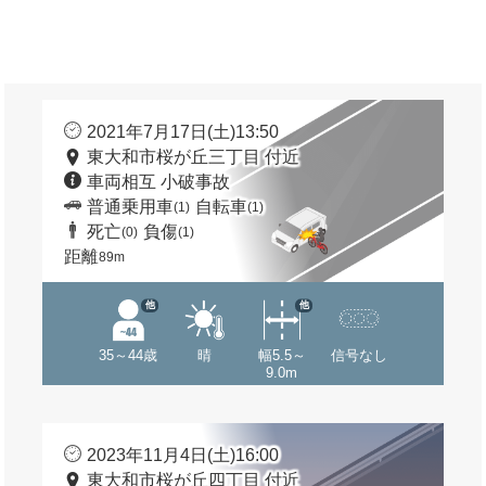
2021年7月17日(土)13:50
東大和市桜が丘三丁目 付近
車両相互 小破事故
普通乗用車
自転車
(1)
(1)
死亡
負傷
(0)
(1)
距離
89m
他
他
35～44歳
晴
幅5.5～
信号なし
9.0m
2023年11月4日(土)16:00
東大和市桜が丘四丁目 付近