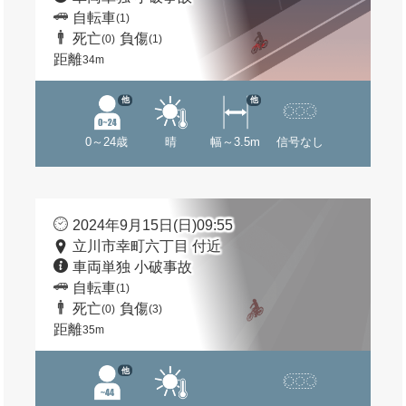
自転車
(1)
死亡
負傷
(0)
(1)
距離
34m
他
他
0～24歳
晴
幅～3.5m
信号なし
2024年9月15日(日)09:55
立川市幸町六丁目 付近
車両単独 小破事故
自転車
(1)
死亡
負傷
(0)
(3)
距離
35m
他