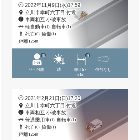
2022年11月9日(水)17:59
立川市幸町六丁目 付近
車両相互 小破事故
軽自動車
自転車
(1)
(1)
死亡
負傷
(0)
(1)
距離
125m
他
他
0～24歳
晴
幅3.5～
信号なし
5.5m
2021年2月21日(日)17:20
立川市幸町六丁目 付近
車両相互 小破事故
普通乗用車
自転車
(1)
(1)
死亡
負傷
(0)
(1)
距離
125m