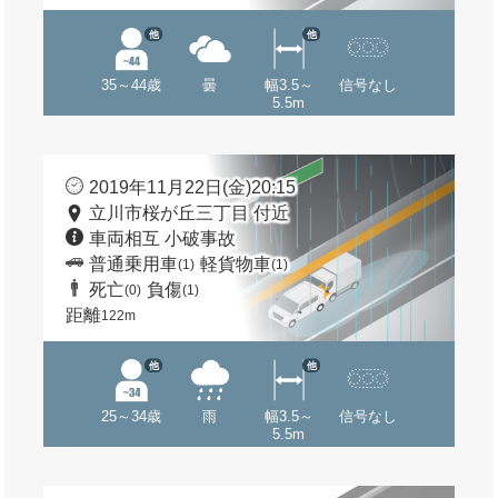
他
他
35～44歳
曇
幅3.5～
信号なし
5.5m
2019年11月22日(金)20:15
立川市桜が丘三丁目 付近
車両相互 小破事故
普通乗用車
軽貨物車
(1)
(1)
死亡
負傷
(0)
(1)
距離
122m
他
他
25～34歳
雨
幅3.5～
信号なし
5.5m