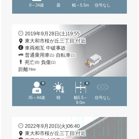
0～24歳
曇
幅～5.5m
信号なし
2019年9月28日(土)19:55
東大和市桜が丘三丁目 付近
車両相互 中破事故
普通乗用車
自転車
(1)
(1)
死亡
負傷
(0)
(1)
距離
78m
他
他
35～44歳
晴
幅5.5～
信号なし
9.0m
2022年9月20日(火)06:40
東大和市桜が丘三丁目 付近