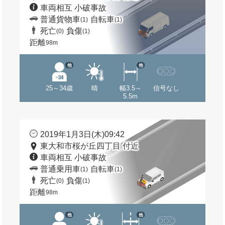
車両相互 小破事故
普通貨物車
自転車
(1)
(1)
死亡
負傷
(0)
(1)
距離
98m
他
他
25～34歳
晴
幅3.5～
信号なし
5.5m
2019年1月3日(木)09:42
東大和市桜が丘四丁目 付近
車両相互 小破事故
普通乗用車
自転車
(1)
(1)
死亡
負傷
(0)
(1)
距離
98m
他
他