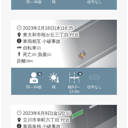
35～44歳
晴
信号なし
2023年2月16日(木)18:35
東大和市桜が丘三丁目 付近
車両相互 小破事故
自転車
(2)
死亡
負傷
(0)
(1)
距離
39m
他
他
55～64歳
晴
幅9.0～
信号なし
13.0m
2023年6月9日(金)20:10
立川市幸町六丁目 付近
車両単独 小破事故