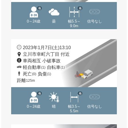
他
他
0～24歳
曇
幅5.5～
信号なし
9.0m
2023年1月7日(土)13:10
立川市幸町六丁目 付近
車両相互 小破事故
軽自動車
自転車
(1)
(1)
死亡
負傷
(0)
(1)
距離
125m
他
他
0～24歳
晴
幅3.5～
信号なし
5.5m