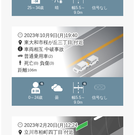
25～34歳
晴
幅5.5～
信号なし
9.0m
2023年10月9日(月)19:40
東大和市桜が丘三丁目 付近
車両相互 中破事故
普通乗用車
(2)
死亡
負傷
(0)
(3)
距離
106m
他
他
0～24歳
曇
幅5.5～
信号なし
9.0m
2023年2月20日(月)12:24
立川市柏町四丁目 付近