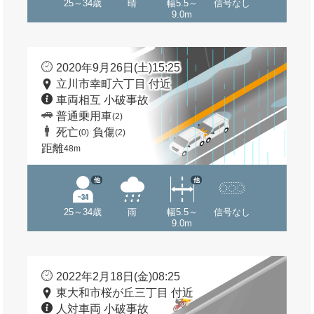
25～34歳
晴
幅5.5～
信号なし
9.0m
2020年9月26日(土)15:25
立川市幸町六丁目 付近
車両相互 小破事故
普通乗用車
(2)
死亡
負傷
(0)
(2)
距離
48m
他
他
25～34歳
雨
幅5.5～
信号なし
9.0m
2022年2月18日(金)08:25
東大和市桜が丘三丁目 付近
人対車両 小破事故