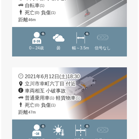
自転車
(1)
死亡
負傷
(0)
(1)
距離
46m
他
他
0～24歳
曇
幅～3.5m
信号なし
2021年6月12日(土)18:30
立川市幸町六丁目 付近
車両相互 小破事故
普通乗用車
軽貨物車
(1)
(1)
死亡
負傷
(0)
(1)
距離
47m
他
他