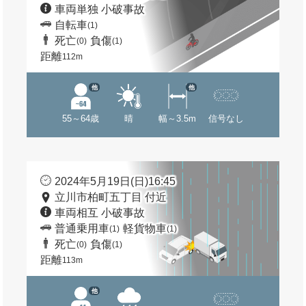
車両単独 小破事故
自転車
(1)
死亡
負傷
(0)
(1)
距離
112m
他
他
55～64歳
晴
幅～3.5m
信号なし
2024年5月19日(日)16:45
立川市柏町五丁目 付近
車両相互 小破事故
普通乗用車
軽貨物車
(1)
(1)
死亡
負傷
(0)
(1)
距離
113m
他