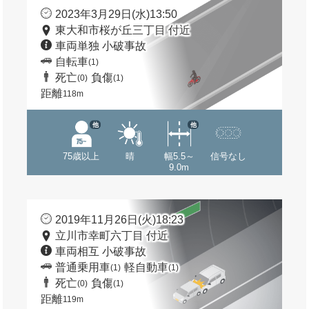
2023年3月29日(水)13:50
東大和市桜が丘三丁目 付近
車両単独 小破事故
自転車
(1)
死亡
負傷
(0)
(1)
距離
118m
他
他
75歳以上
晴
幅5.5～
信号なし
9.0m
2019年11月26日(火)18:23
立川市幸町六丁目 付近
車両相互 小破事故
普通乗用車
軽自動車
(1)
(1)
死亡
負傷
(0)
(1)
距離
119m