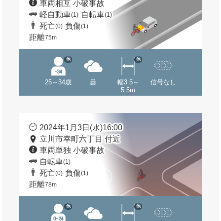
車両相互 小破事故
軽自動車
自転車
(1)
(1)
死亡
負傷
(0)
(1)
距離
75m
他
他
25～34歳
曇
幅3.5～
信号なし
5.5m
2024年1月3日(水)16:00
立川市幸町六丁目 付近
車両単独 小破事故
自転車
(1)
死亡
負傷
(0)
(1)
距離
78m
他
他