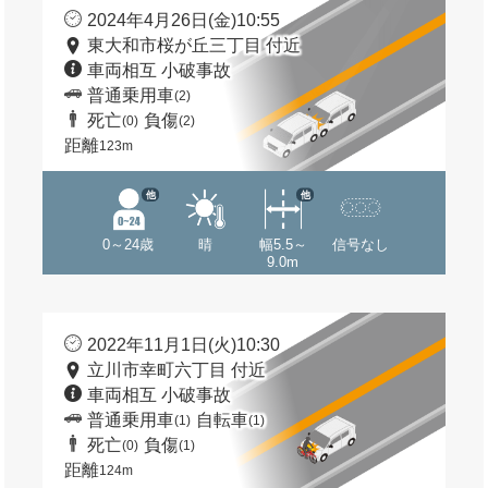
2024年4月26日(金)10:55
東大和市桜が丘三丁目 付近
車両相互 小破事故
普通乗用車
(2)
死亡
負傷
(0)
(2)
距離
123m
他
他
0～24歳
晴
幅5.5～
信号なし
9.0m
2022年11月1日(火)10:30
立川市幸町六丁目 付近
車両相互 小破事故
普通乗用車
自転車
(1)
(1)
死亡
負傷
(0)
(1)
距離
124m