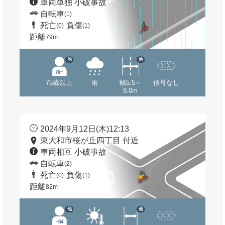
車両単独 小破事故
自転車
(1)
死亡
負傷
(0)
(1)
距離
79m
他
他
75歳以上
雨
幅5.5～
信号なし
9.0m
2024年9月12日(木)12:13
東大和市桜が丘四丁目 付近
車両相互 小破事故
自転車
(2)
死亡
負傷
(0)
(1)
距離
82m
他
他