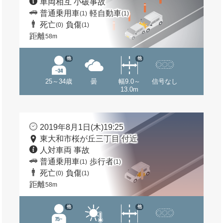
車両相互 小破事故
普通乗用車
軽自動車
(1)
(1)
死亡
負傷
(0)
(1)
距離
58m
他
他
25～34歳
曇
幅9.0～
信号なし
13.0m
2019年8月1日(木)19:25
東大和市桜が丘三丁目 付近
人対車両 事故
普通乗用車
歩行者
(1)
(1)
死亡
負傷
(0)
(1)
距離
58m
他
他