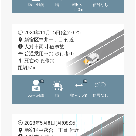
35～44歳
晴
幅5.5～
信号なし
9.0m
2024年11月15日(金)10:25
新宿区中井一丁目 付近
人対車両 小破事故
普通乗用車
歩行者
(1)
(1)
死亡
負傷
(0)
(1)
距離
97m
他
他
55～64歳
晴
幅～3.5m
信号なし
2023年5月8日(月)08:05
新宿区中落合一丁目 付近