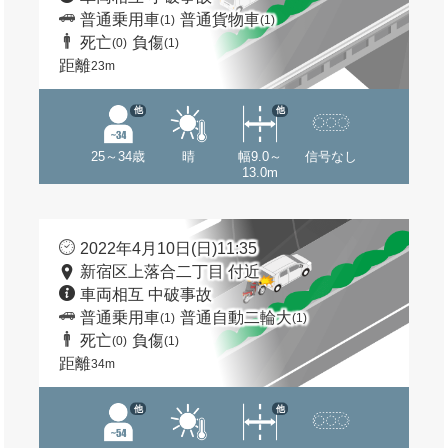
普通乗用車
普通貨物車
(1)
(1)
死亡
負傷
(0)
(1)
距離
23m
他
他
25～34歳
晴
幅9.0～
信号なし
13.0m
2022年4月10日(日)11:35
新宿区上落合二丁目 付近
車両相互 中破事故
普通乗用車
普通自動二輪大
(1)
(1)
死亡
負傷
(0)
(1)
距離
34m
他
他