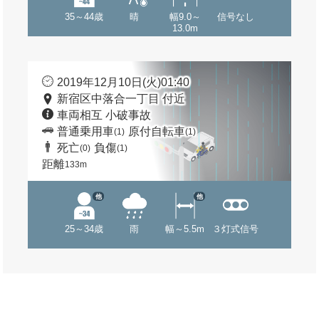
35～44歳
晴
幅9.0～
信号なし
13.0m
2019年12月10日(火)01:40
新宿区中落合一丁目 付近
車両相互 小破事故
普通乗用車
原付自転車
(1)
(1)
死亡
負傷
(0)
(1)
距離
133m
他
他
25～34歳
雨
幅～5.5m
３灯式信号