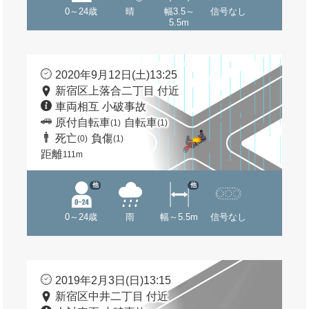
0～24歳
晴
幅3.5～
信号なし
5.5m
2020年9月12日(土)13:25
新宿区上落合二丁目 付近
車両相互 小破事故
原付自転車
自転車
(1)
(1)
死亡
負傷
(0)
(1)
距離
111m
他
他
0～24歳
雨
幅～5.5m
信号なし
2019年2月3日(日)13:15
新宿区中井二丁目 付近