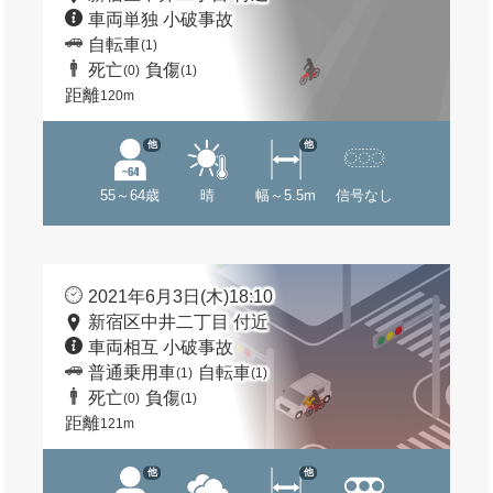
車両単独 小破事故
自転車
(1)
死亡
負傷
(0)
(1)
距離
120m
他
他
55～64歳
晴
幅～5.5m
信号なし
2021年6月3日(木)18:10
新宿区中井二丁目 付近
車両相互 小破事故
普通乗用車
自転車
(1)
(1)
死亡
負傷
(0)
(1)
距離
121m
他
他