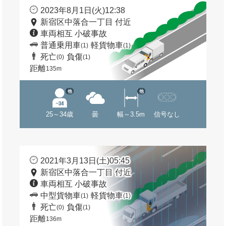
2023年8月1日(火)12:38
新宿区中落合一丁目 付近
車両相互 小破事故
普通乗用車
軽貨物車
(1)
(1)
死亡
負傷
(0)
(1)
距離
135m
他
他
25～34歳
曇
幅～3.5m
信号なし
2021年3月13日(土)05:45
新宿区中落合一丁目 付近
車両相互 小破事故
中型貨物車
軽貨物車
(1)
(1)
死亡
負傷
(0)
(1)
距離
136m