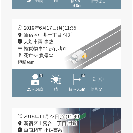
35～44歳
晴
幅5.5～
信号なし
9.0m
2019年6月17日(月)11:35
新宿区中井一丁目 付近
人対車両 事故
軽貨物車
歩行者
(1)
(1)
死亡
負傷
(0)
(1)
距離
69m
他
他
25～34歳
晴
幅～3.5m
信号なし
2019年11月22日(金)15:40
新宿区上落合二丁目 付近
車両相互 小破事故