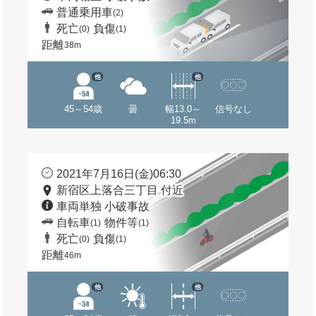
普通乗用車
(2)
死亡
負傷
(0)
(1)
距離
38m
他
他
45～54歳
曇
幅13.0～
信号なし
19.5m
2021年7月16日(金)06:30
新宿区上落合三丁目 付近
車両単独 小破事故
自転車
物件等
(1)
(1)
死亡
負傷
(0)
(1)
距離
46m
他
他