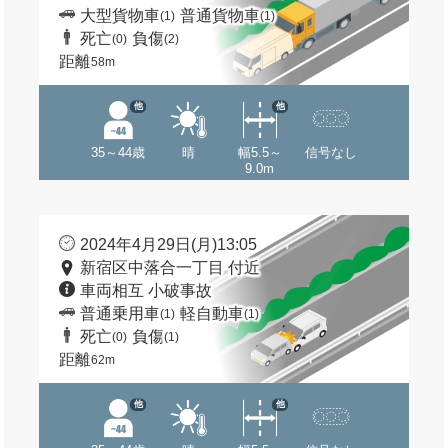
大型貨物車
普通貨物車
(1)
(1)
死亡
負傷
(0)
(2)
距離
58m
他
他
35～44歳
晴
幅5.5～
信号なし
9.0m
2024年4月29日(月)13:05
新宿区中落合一丁目 付近
車両相互 小破事故
普通乗用車
軽自動車
(1)
(1)
死亡
負傷
(0)
(1)
距離
62m
他
他