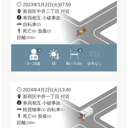
2023年5月2日(火)07:50
新宿区中井二丁目 付近
車両相互 小破事故
自転車
(2)
死亡
負傷
(0)
(2)
距離
153m
他
他
0～24歳
晴
幅～5.5m
信号なし
2024年4月2日(火)13:40
新宿区中井一丁目 付近
車両相互 小破事故
軽貨物車
自転車
(1)
(1)
死亡
負傷
(0)
(1)
距離
156m