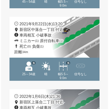
45～54歳
晴
幅5.5～
信号なし
9.0m
2021年9月22日(水)13:20
新宿区中落合一丁目 付近
車両相互 小破事故
ミニカー
原付自転車
(1)
(1)
死亡
負傷
(0)
(1)
距離
34m
他
他
25～34歳
晴
幅5.5～
信号なし
9.0m
2022年1月6日(木)21:36
新宿区上落合二丁目 付近
車両相互 小破事故