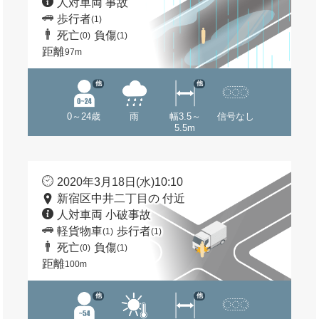
人対車両 事故
歩行者
(1)
死亡
負傷
(0)
(1)
距離
97m
他
他
0～24歳
雨
幅3.5～
信号なし
5.5m
2020年3月18日(水)10:10
新宿区中井二丁目の 付近
人対車両 小破事故
軽貨物車
歩行者
(1)
(1)
死亡
負傷
(0)
(1)
距離
100m
他
他