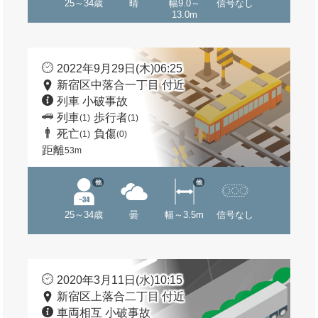
25～34歳
晴
幅9.0～
信号なし
13.0m
2022年9月29日(木)06:25
新宿区中落合一丁目 付近
列車 小破事故
列車
歩行者
(1)
(1)
死亡
負傷
(1)
(0)
距離
53m
他
他
25～34歳
曇
幅～3.5m
信号なし
2020年3月11日(水)10:15
新宿区上落合二丁目 付近
車両相互 小破事故