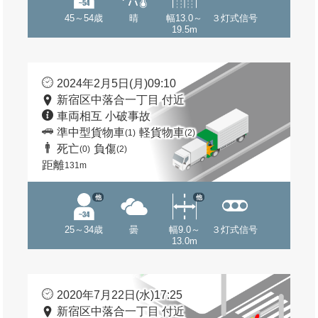
45～54歳
晴
幅13.0～
３灯式信号
19.5m
2024年2月5日(月)09:10
新宿区中落合一丁目 付近
車両相互 小破事故
準中型貨物車
軽貨物車
(1)
(2)
死亡
負傷
(0)
(2)
距離
131m
他
他
25～34歳
曇
幅9.0～
３灯式信号
13.0m
2020年7月22日(水)17:25
新宿区中落合一丁目 付近