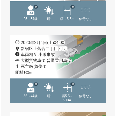
他
他
25～34歳
晴
幅～5.5m
信号なし
2020年2月1日(土)04:00
新宿区上落合二丁目 付近
車両相互 小破事故
大型貨物車
普通乗用車
(1)
(1)
死亡
負傷
(0)
(1)
距離
162m
他
他
35～44歳
晴
幅5.5～
信号なし
9.0m