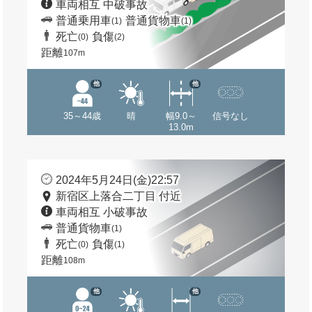
車両相互 中破事故
普通乗用車
普通貨物車
(1)
(1)
死亡
負傷
(0)
(2)
距離
107m
他
他
35～44歳
晴
幅9.0～
信号なし
13.0m
2024年5月24日(金)22:57
新宿区上落合二丁目 付近
車両相互 小破事故
普通貨物車
(1)
死亡
負傷
(0)
(1)
距離
108m
他
他