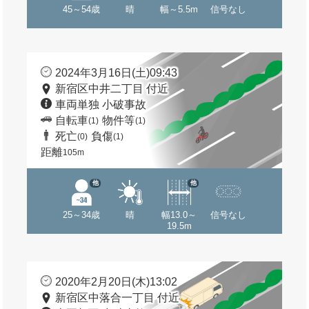
45～54歳
晴
幅～5.5m
信号なし
2024年3月16日(土)09:43
新宿区中井二丁目 付近
車両単独 小破事故
自転車
物件等
(1)
(1)
死亡
負傷
(0)
(1)
距離
105m
他
他
25～34歳
晴
幅13.0～
信号なし
19.5m
2020年2月20日(木)13:02
新宿区中落合一丁目 付近