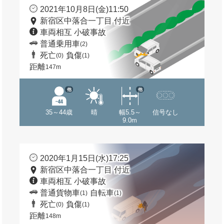
2021年10月8日(金)11:50
新宿区中落合一丁目 付近
車両相互 小破事故
普通乗用車
(2)
死亡
負傷
(0)
(1)
距離
147m
他
他
35～44歳
晴
幅5.5～
信号なし
9.0m
2020年1月15日(水)17:25
新宿区中落合一丁目 付近
車両相互 小破事故
普通貨物車
自転車
(1)
(1)
死亡
負傷
(0)
(1)
距離
148m