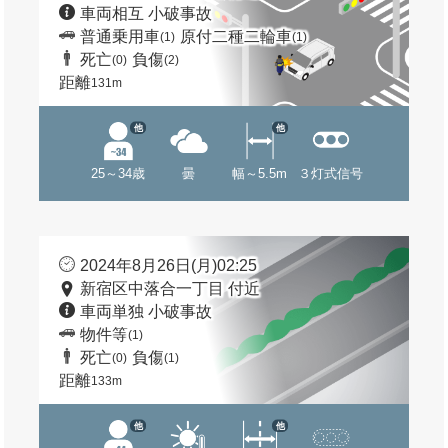
車両相互 小破事故
普通乗用車
原付二種二輪車
(1)
(1)
死亡
負傷
(0)
(2)
距離
131m
他
他
25～34歳
曇
幅～5.5m
３灯式信号
2024年8月26日(月)02:25
新宿区中落合一丁目 付近
車両単独 小破事故
物件等
(1)
死亡
負傷
(0)
(1)
距離
133m
他
他