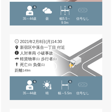
他
他
35～44歳
曇
幅5.5～
信号なし
9.0m
2021年2月8日(月)14:30
新宿区中落合一丁目 付近
人対車両 小破事故
軽貨物車
歩行者
(1)
(1)
死亡
負傷
(0)
(1)
距離
149m
他
他
35～44歳
晴
幅～5.5m
信号なし