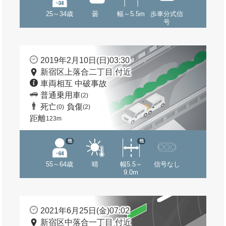
25～34歳
曇
幅～5.5m
歩車分式信
号
2019年2月10日(日)03:30
新宿区上落合二丁目 付近
車両相互 中破事故
普通乗用車
(2)
死亡
負傷
(0)
(2)
距離
123m
他
他
55～64歳
晴
幅5.5～
信号なし
9.0m
2021年6月25日(金)07:02
新宿区中落合一丁目 付近