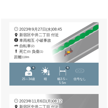
2023年9月27日(水)08:45
新宿区中井二丁目 付近
車両相互 小破事故
自転車
(2)
死亡
負傷
(0)
(1)
距離
118m
他
他
25～34歳
晴
幅3.5～
信号なし
5.5m
2023年11月6日(月)08:12
新宿区中井二丁目 付近