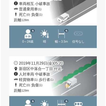
車両相互 小破事故
普通乗用車
(1)
死亡
負傷
(0)
(1)
距離
128m
他
他
0～24歳
晴
幅～3.5m
信号なし
2019年11月29日(金)05:20
新宿区中落合一丁目 付近
人対車両 中破事故
軽貨物車
歩行者
(1)
(1)
死亡
負傷
(0)
(1)
距離
129m
他
他