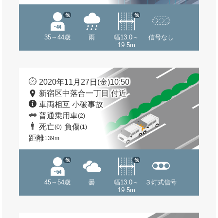
他
他
35～44歳
雨
幅13.0～
信号なし
19.5m
2020年11月27日(金)10:50
新宿区中落合一丁目 付近
車両相互 小破事故
普通乗用車
(2)
死亡
負傷
(0)
(1)
距離
139m
他
他
45～54歳
曇
幅13.0～
３灯式信号
19.5m