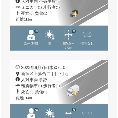
人対車両 小破事故
ミニカー
歩行者
(1)
(1)
死亡
負傷
(0)
(1)
距離
112m
他
他
25～34歳
晴
幅5.5～
信号なし
9.0m
2023年9月7日(木)07:10
新宿区上落合二丁目 付近
人対車両 事故
軽貨物車
歩行者
(1)
(1)
死亡
負傷
(0)
(1)
距離
114m
他
他