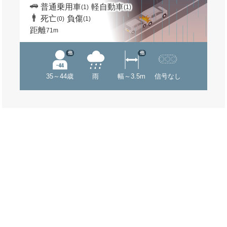
普通乗用車
軽自動車
(1)
(1)
死亡
負傷
(0)
(1)
距離
71m
他
他
35～44歳
雨
幅～3.5m
信号なし