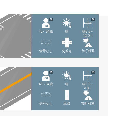
他
他
45～54歳
晴
幅5.5～
13.0m
信号なし
交差点
市町村道
他
他
45～54歳
晴
幅5.5～
9.0m
信号なし
単路
市町村道