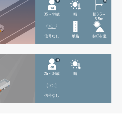
他
他
35～44歳
晴
幅3.5～
5.5m
信号なし
単路
市町村道
他
25～34歳
晴
信号なし