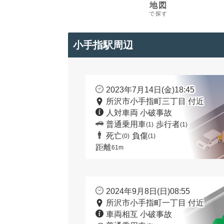
地図
で探す
小手指駅周辺
2023年7月14日(金)18:45
所沢市小手指町三丁目 付近
人対車両 小破事故
普通乗用車
歩行者
(1)
(1)
死亡
負傷
(0)
(1)
距離
61m
2024年9月8日(日)08:55
所沢市小手指町一丁目 付近
車両相互 小破事故