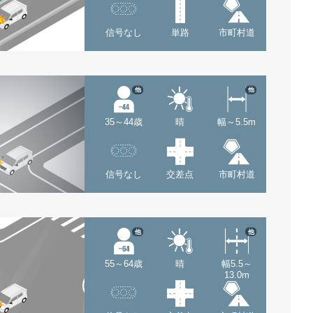
信号なし
単路
市町村道
他
他
35～44歳
晴
幅～5.5m
信号なし
交差点
市町村道
他
他
55～64歳
晴
幅5.5～
13.0m