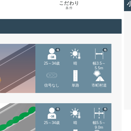
こだわり
条件
他
他
25～34歳
晴
幅3.5～
5.5m
信号なし
単路
市町村道
他
他
25～34歳
晴
幅5.5～
9.0m