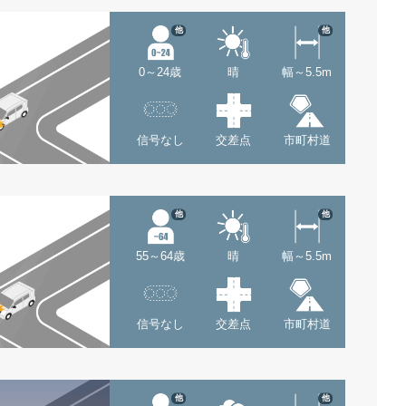
他
他
0～24歳
晴
幅～5.5m
信号なし
交差点
市町村道
他
他
55～64歳
晴
幅～5.5m
信号なし
交差点
市町村道
他
他