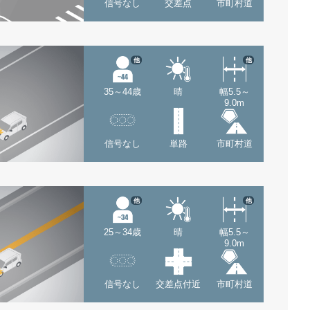
信号なし
交差点
市町村道
他
他
35～44歳
晴
幅5.5～
9.0m
信号なし
単路
市町村道
他
他
25～34歳
晴
幅5.5～
9.0m
信号なし
交差点付近
市町村道