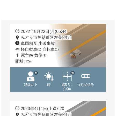
2022年8月22日(月)05:44
みどり市笠懸町阿左美 付近
車両相互 小破事故
軽自動車
自転車
(1)
(1)
死亡
負傷
(0)
(1)
距離
312m
他
他
75歳以上
晴
幅5.5～
３灯式信号
9.0m
2023年4月1日(土)07:20
みどり市笠懸町阿左美 付近