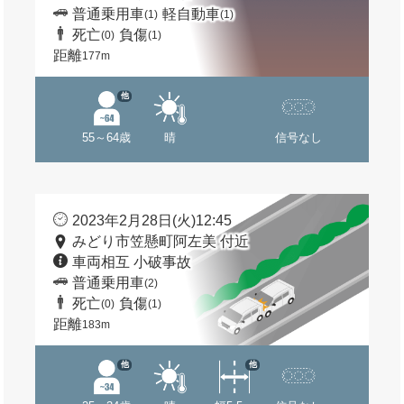
普通乗用車
軽自動車
(1)
(1)
死亡
負傷
(0)
(1)
距離
177m
他
55～64歳
晴
信号なし
2023年2月28日(火)12:45
みどり市笠懸町阿左美 付近
車両相互 小破事故
普通乗用車
(2)
死亡
負傷
(0)
(1)
距離
183m
他
他