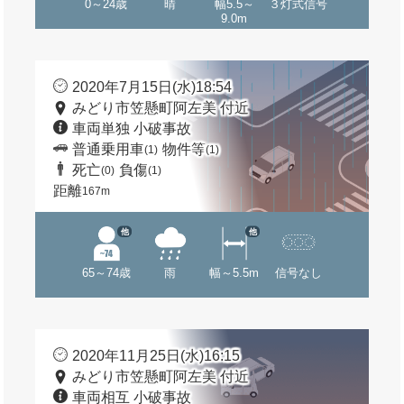
0～24歳
晴
幅5.5～
３灯式信号
9.0m
2020年7月15日(水)18:54
みどり市笠懸町阿左美 付近
車両単独 小破事故
普通乗用車
物件等
(1)
(1)
死亡
負傷
(0)
(1)
距離
167m
他
他
65～74歳
雨
幅～5.5m
信号なし
2020年11月25日(水)16:15
みどり市笠懸町阿左美 付近
車両相互 小破事故