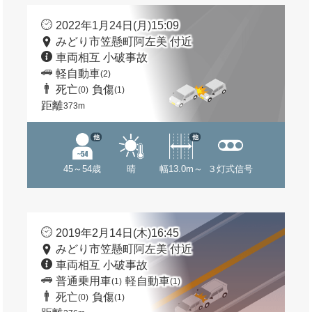
2022年1月24日(月)15:09
みどり市笠懸町阿左美 付近
車両相互 小破事故
軽自動車
(2)
死亡
負傷
(0)
(1)
距離
373m
他
他
45～54歳
晴
幅13.0m～
３灯式信号
2019年2月14日(木)16:45
みどり市笠懸町阿左美 付近
車両相互 小破事故
普通乗用車
軽自動車
(1)
(1)
死亡
負傷
(0)
(1)