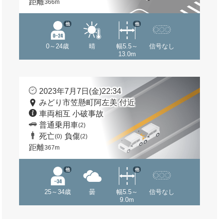
距離
366m
他
他
0～24歳
晴
幅5.5～
信号なし
13.0m
2023年7月7日(金)22:34
みどり市笠懸町阿左美 付近
車両相互 小破事故
普通乗用車
(2)
死亡
負傷
(0)
(2)
距離
367m
他
他
25～34歳
曇
幅5.5～
信号なし
9.0m