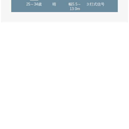
25～34歳
晴
幅5.5～
３灯式信号
13.0m