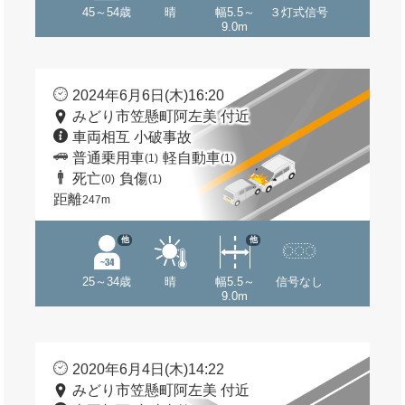
45～54歳
晴
幅5.5～
３灯式信号
9.0m
2024年6月6日(木)16:20
みどり市笠懸町阿左美 付近
車両相互 小破事故
普通乗用車
軽自動車
(1)
(1)
死亡
負傷
(0)
(1)
距離
247m
他
他
25～34歳
晴
幅5.5～
信号なし
9.0m
2020年6月4日(木)14:22
みどり市笠懸町阿左美 付近