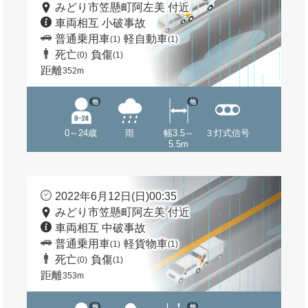
みどり市笠懸町阿左美 付近
車両相互 小破事故
普通乗用車
軽自動車
(1)
(1)
死亡
負傷
(0)
(1)
距離
352m
他
他
0～24歳
雨
幅3.5～
３灯式信号
5.5m
2022年6月12日(日)00:35
みどり市笠懸町阿左美 付近
車両相互 中破事故
普通乗用車
軽貨物車
(1)
(1)
死亡
負傷
(0)
(1)
距離
353m
他
他