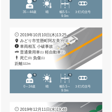
他
他
35～44歳
晴
幅5.5～
３灯式信号
9.0m
2019年10月10日(木)13:25
みどり市笠懸町阿左美 付近
車両相互 小破事故
普通乗用車
軽自動車
(1)
(1)
死亡
負傷
(0)
(1)
距離
322m
他
他
0～24歳
晴
幅5.5～
３灯式信号
9.0m
2019年12月11日(水)19:48