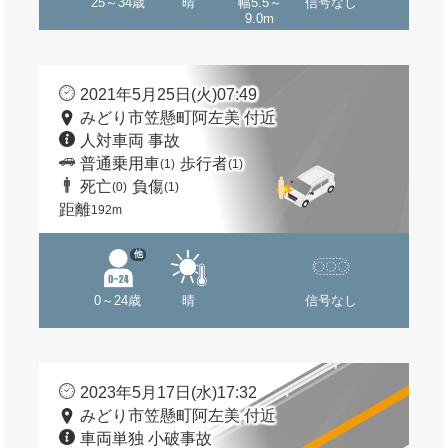
25～34歳
晴
幅5.5～
信号なし
9.0m
2021年5月25日(火)07:49
みどり市笠懸町阿左美 付近
人対車両 事故
普通乗用車
歩行者
(1)
(1)
死亡
負傷
(0)
(1)
距離
192m
他
0～24歳
晴
信号なし
2023年5月17日(水)17:32
みどり市笠懸町阿左美 付近
車両単独 小破事故