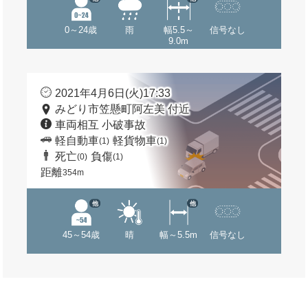
0～24歳
雨
幅5.5～
信号なし
9.0m
2021年4月6日(火)17:33
みどり市笠懸町阿左美 付近
車両相互 小破事故
軽自動車
軽貨物車
(1)
(1)
死亡
負傷
(0)
(1)
距離
354m
他
他
45～54歳
晴
幅～5.5m
信号なし