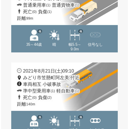
普通乗用車
普通貨物車
(1)
(1)
死亡
負傷
(0)
(1)
距離
99m
他
他
35～44歳
晴
幅5.5～
信号なし
9.0m
2021年8月21日(土)09:10
みどり市笠懸町阿左美 付近
車両相互 小破事故
準中型乗用車
軽自動車
(1)
(1)
死亡
負傷
(0)
(2)
距離
140m
他
他