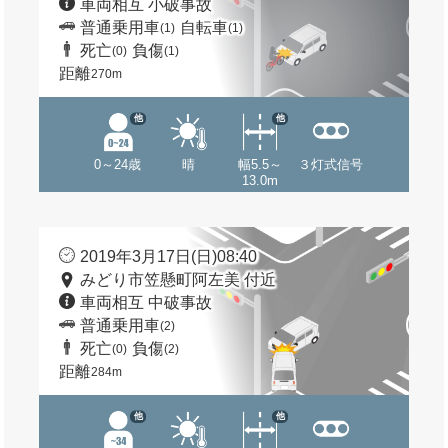
車両相互 小破事故
普通乗用車
自転車
(1)
(1)
死亡
負傷
(0)
(1)
距離
270m
他
他
0～24歳
晴
幅5.5～
３灯式信号
13.0m
2019年3月17日(日)08:40
みどり市笠懸町阿左美 付近
車両相互 中破事故
普通乗用車
(2)
死亡
負傷
(0)
(2)
距離
284m
他
他