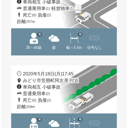
車両相互 小破事故
普通乗用車
軽貨物車
(1)
(1)
死亡
負傷
(0)
(2)
距離
257m
他
他
35～44歳
曇
幅～5.5m
信号なし
2020年5月18日(月)17:45
みどり市笠懸町阿左美 付近
車両相互 小破事故
普通乗用車
(2)
死亡
負傷
(0)
(1)
距離
259m
他
他