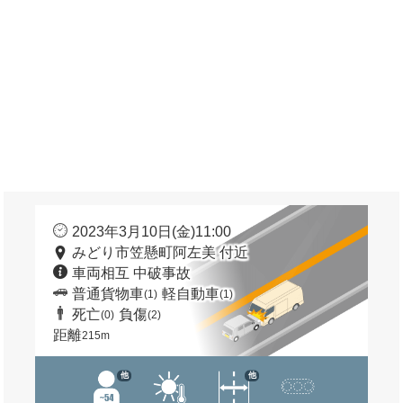
2023年3月10日(金)11:00
みどり市笠懸町阿左美 付近
車両相互 中破事故
普通貨物車
軽自動車
(1)
(1)
死亡
負傷
(0)
(2)
距離
215m
他
他