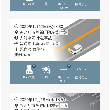
0～24歳
曇
幅9.0～
信号なし
13.0m
2022年1月12日(水)08:30
みどり市笠懸町阿左美 付近
人対車両 小破事故
普通乗用車
歩行者
(1)
(1)
死亡
負傷
(0)
(1)
距離
260m
他
他
0～24歳
晴
幅5.5～
信号なし
9.0m
2024年12月18日(水)18:54
みどり市笠懸町阿左美 付近