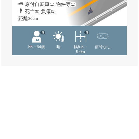
原付自転車
物件等
(1)
(1)
死亡
負傷
(0)
(1)
距離
205m
他
他
55～64歳
晴
幅5.5～
信号なし
9.0m