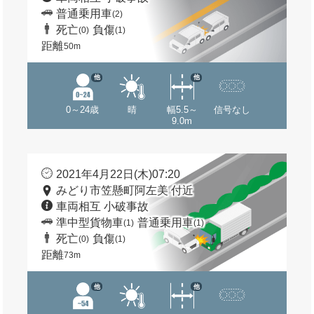
普通乗用車
(2)
死亡
負傷
(0)
(1)
距離
50m
他
他
0～24歳
晴
幅5.5～
信号なし
9.0m
2021年4月22日(木)07:20
みどり市笠懸町阿左美 付近
車両相互 小破事故
準中型貨物車
普通乗用車
(1)
(1)
死亡
負傷
(0)
(1)
距離
73m
他
他