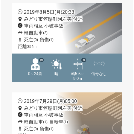
2019年8月5日(月)20:33
みどり市笠懸町阿左美 付近
車両相互 小破事故
軽自動車
(2)
死亡
負傷
(0)
(1)
距離
354m
他
他
0～24歳
晴
幅5.5～
信号なし
9.0m
2019年7月29日(月)05:00
みどり市笠懸町阿左美 付近
車両相互 小破事故
軽自動車
自転車
(1)
(1)
死亡
負傷
(0)
(1)