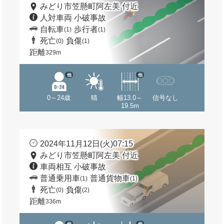
みどり市笠懸町阿左美 付近
人対車両 小破事故
自転車
歩行者
(1)
(1)
死亡
負傷
(0)
(1)
距離
329m
他
他
0～24歳
晴
幅13.0～
信号なし
19.5m
2024年11月12日(火)07:15
みどり市笠懸町阿左美 付近
車両相互 小破事故
普通乗用車
普通貨物車
(1)
(1)
死亡
負傷
(0)
(2)
距離
336m
他
他