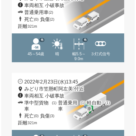
車両相互 小破事故
普通乗用車
(2)
死亡
負傷
(0)
(2)
距離
321m
他
他
45～54歳
晴
幅5.5～
３灯式信号
9.0m
2022年2月23日(水)13:45
みどり市笠懸町阿左美 付近
車両相互 小破事故
準中型貨物
普通乗用
軽自動
(1)
(1)
(1)
車
車
車
死亡
負傷
(0)
(3)
距離
321m