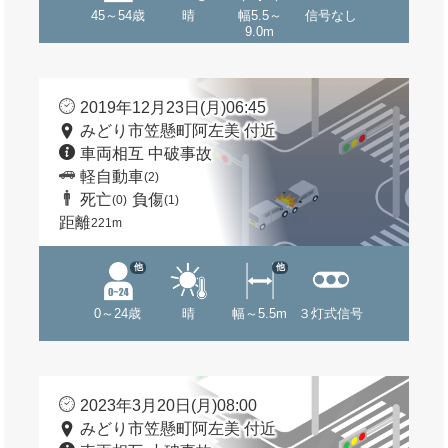
45～54歳
晴
幅5.5～
信号なし
9.0m
2019年12月23日(月)06:45
みどり市笠懸町阿左美 付近
車両相互 中破事故
軽自動車
(2)
死亡
負傷
(0)
(1)
距離
221m
他
他
0～24歳
晴
幅～5.5m
３灯式信号
2023年3月20日(月)08:00
みどり市笠懸町阿左美 付近