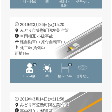
45～54歳
晴
幅5.5～
信号なし
9.0m
2019年3月26日(火)15:20
みどり市笠懸町阿左美 付近
車両相互 小破事故
軽自動車
原付自転車
(1)
(1)
死亡
負傷
(0)
(1)
距離
98m
他
他
0～24歳
晴
幅～3.5m
信号なし
2019年3月14日(木)11:58
みどり市笠懸町阿左美 付近
車両相互 小破事故