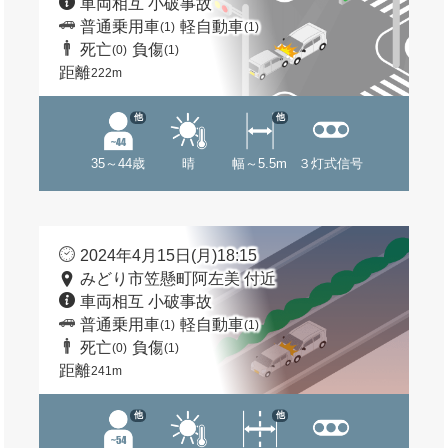
車両相互 小破事故
普通乗用車
軽自動車
(1)
(1)
死亡
負傷
(0)
(1)
距離
222m
他
他
35～44歳
晴
幅～5.5m
３灯式信号
2024年4月15日(月)18:15
みどり市笠懸町阿左美 付近
車両相互 小破事故
普通乗用車
軽自動車
(1)
(1)
死亡
負傷
(0)
(1)
距離
241m
他
他