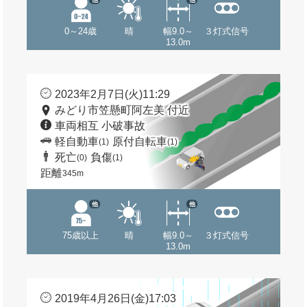
0～24歳
晴
幅9.0～
３灯式信号
13.0m
2023年2月7日(火)11:29
みどり市笠懸町阿左美 付近
車両相互 小破事故
軽自動車
原付自転車
(1)
(1)
死亡
負傷
(0)
(1)
距離
345m
他
他
75歳以上
晴
幅9.0～
３灯式信号
13.0m
2019年4月26日(金)17:03