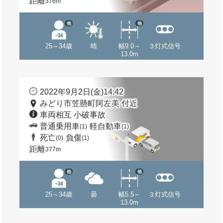
距離
376m
他
他
25～34歳
晴
幅9.0～
３灯式信号
13.0m
2022年9月2日(金)14:42
みどり市笠懸町阿左美 付近
車両相互 小破事故
普通乗用車
軽自動車
(1)
(1)
死亡
負傷
(0)
(1)
距離
377m
他
他
25～34歳
曇
幅5.5～
３灯式信号
13.0m