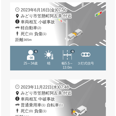
2023年6月16日(金)07:50
みどり市笠懸町阿左美 付近
車両相互 小破事故
軽自動車
(2)
死亡
負傷
(0)
(1)
距離
365m
他
他
25～34歳
晴
幅5.5～
３灯式信号
13.0m
2023年11月22日(水)07:48
みどり市笠懸町阿左美 付近
車両相互 中破事故
普通乗用車
自転車
(1)
(1)
死亡
負傷
(0)
(1)