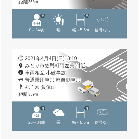
距離
358m
他
他
0～24歳
晴
幅～5.5m
信号なし
2021年4月4日(日)13:19
みどり市笠懸町阿左美 付近
車両相互 小破事故
普通乗用車
軽自動車
(1)
(1)
死亡
負傷
(0)
(1)
距離
359m
他
他
25～34歳
曇
幅～5.5m
信号なし