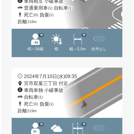
車両相互 小破事故
普通乗用車
自転車
(1)
(1)
死亡
負傷
(0)
(1)
距離
218m
他
他
45～54歳
晴
幅～5.5m
信号なし
2024年7月10日(水)09:35
宮市双葉三丁目 付近
車両単独 小破事故
自転車
(1)
死亡
負傷
(0)
(1)
距離
219m
他
他