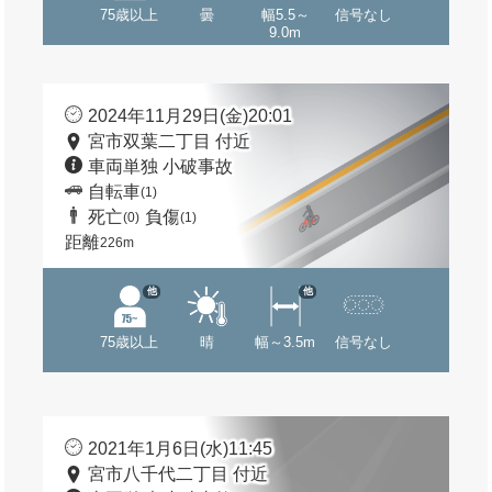
75歳以上
曇
幅5.5～
信号なし
9.0m
2024年11月29日(金)20:01
宮市双葉二丁目 付近
車両単独 小破事故
自転車
(1)
死亡
負傷
(0)
(1)
距離
226m
他
他
75歳以上
晴
幅～3.5m
信号なし
2021年1月6日(水)11:45
宮市八千代二丁目 付近