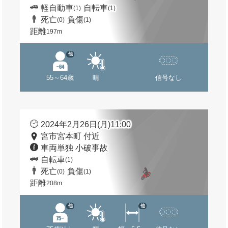
軽自動車
自転車
(1)
(1)
死亡
負傷
(0)
(1)
距離
197m
他
55～64歳
晴
信号なし
2024年2月26日(月)11:00
宮市宮本町 付近
車両単独 小破事故
自転車
(1)
死亡
負傷
(0)
(1)
距離
208m
他
他