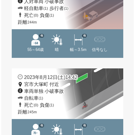
人対車両 小破事故
軽自動車
歩行者
(1)
(1)
死亡
負傷
(0)
(1)
距離
244m
他
他
55～64歳
晴
幅～3.5m
信号なし
2023年8月12日(土)14:42
宮市大塚町 付近
車両単独 小破事故
自転車
(1)
死亡
負傷
(0)
(1)
距離
245m
他
他