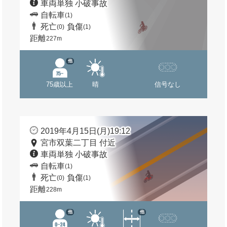
車両単独 小破事故
自転車
(1)
死亡
負傷
(0)
(1)
距離
227m
他
75歳以上
晴
信号なし
2019年4月15日(月)19:12
宮市双葉二丁目 付近
車両単独 小破事故
自転車
(1)
死亡
負傷
(0)
(1)
距離
228m
他
他