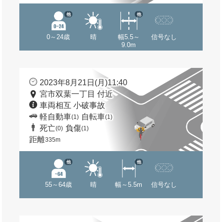
他
他
0～24歳
晴
幅5.5～
信号なし
9.0m
2023年8月21日(月)11:40
宮市双葉一丁目 付近
車両相互 小破事故
軽自動車
自転車
(1)
(1)
死亡
負傷
(0)
(1)
距離
335m
他
他
55～64歳
晴
幅～5.5m
信号なし