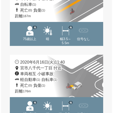
自転車
(1)
死亡
負傷
(0)
(1)
距離
167m
他
他
75歳以上
晴
幅3.5～
信号なし
5.5m
2020年6月16日(火)11:40
宮市八千代一丁目 付近
車両相互 小破事故
軽自動車
自転車
(1)
(1)
死亡
負傷
(0)
(1)
距離
176m
他
他