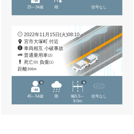
25～34歳
晴
信号なし
2022年11月15日(火)08:10
宮市大塚町 付近
車両相互 小破事故
普通乗用車
(2)
死亡
負傷
(0)
(1)
距離
306m
他
他
45～54歳
雨
幅5.5～
信号なし
9.0m