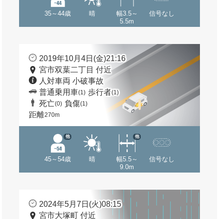
35～44歳
晴
幅3.5～
信号なし
5.5m
2019年10月4日(金)21:16
宮市双葉二丁目 付近
人対車両 小破事故
普通乗用車
歩行者
(1)
(1)
死亡
負傷
(0)
(1)
距離
270m
他
他
45～54歳
晴
幅5.5～
信号なし
9.0m
2024年5月7日(火)08:15
宮市大塚町 付近