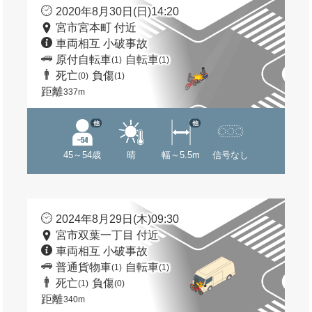
2020年8月30日(日)14:20
宮市宮本町 付近
車両相互 小破事故
原付自転車
自転車
(1)
(1)
死亡
負傷
(0)
(1)
距離
337m
他
他
45～54歳
晴
幅～5.5m
信号なし
2024年8月29日(木)09:30
宮市双葉一丁目 付近
車両相互 小破事故
普通貨物車
自転車
(1)
(1)
死亡
負傷
(1)
(0)
距離
340m