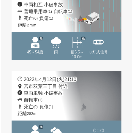
車両相互 小破事故
普通乗用車
自転車
(1)
(1)
死亡
負傷
(0)
(1)
距離
279m
他
他
45～54歳
雨
幅5.5～
３灯式信号
13.0m
2022年4月12日(火)21:10
宮市双葉三丁目 付近
車両単独 小破事故
自転車
(1)
死亡
負傷
(0)
(1)
距離
282m
他