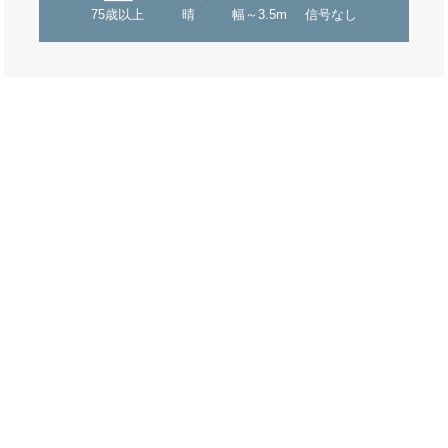
75歳以上
晴
幅～3.5m
信号なし