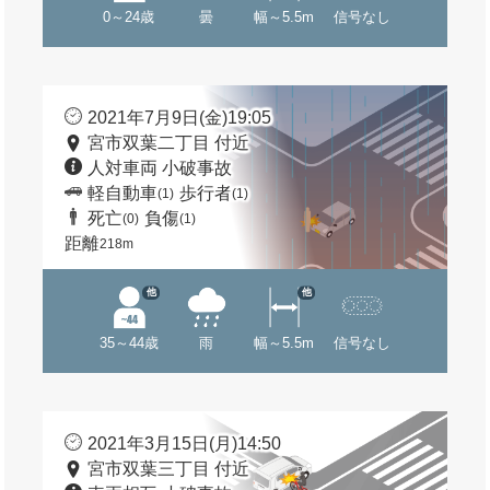
0～24歳
曇
幅～5.5m
信号なし
2021年7月9日(金)19:05
宮市双葉二丁目 付近
人対車両 小破事故
軽自動車
歩行者
(1)
(1)
死亡
負傷
(0)
(1)
距離
218m
他
他
35～44歳
雨
幅～5.5m
信号なし
2021年3月15日(月)14:50
宮市双葉三丁目 付近