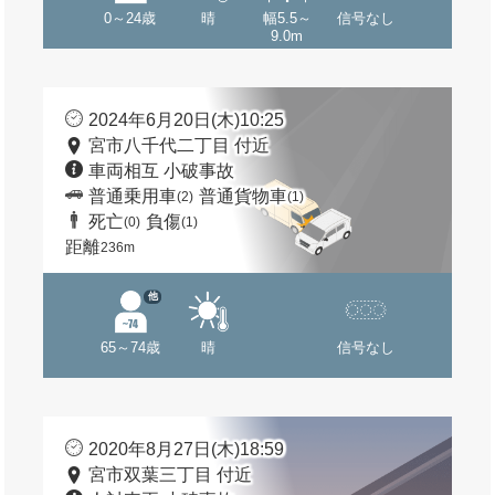
0～24歳
晴
幅5.5～
信号なし
9.0m
2024年6月20日(木)10:25
宮市八千代二丁目 付近
車両相互 小破事故
普通乗用車
普通貨物車
(2)
(1)
死亡
負傷
(0)
(1)
距離
236m
他
65～74歳
晴
信号なし
2020年8月27日(木)18:59
宮市双葉三丁目 付近