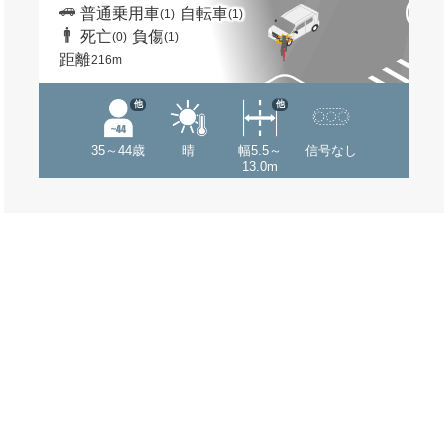
普通乗用車
自転車
(1)
(1)
死亡
負傷
(0)
(1)
距離
216m
他
他
35～44歳
晴
幅5.5～
信号なし
13.0m