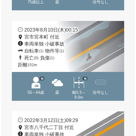
75歳以上
曇
信号なし
2023年8月10日(木)00:15
宮市宮本町 付近
車両単独 小破事故
自転車
物件等
(1)
(1)
死亡
負傷
(0)
(1)
距離
152m
他
他
55～64歳
曇
幅5.5～
信号なし
9.0m
2022年3月12日(土)09:29
宮市八千代二丁目 付近
車両単独 小破事故