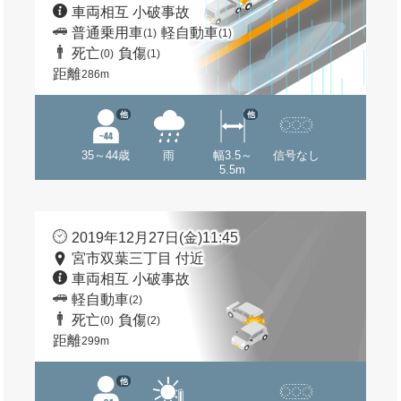
車両相互 小破事故
普通乗用車
軽自動車
(1)
(1)
死亡
負傷
(0)
(1)
距離
286m
他
他
35～44歳
雨
幅3.5～
信号なし
5.5m
2019年12月27日(金)11:45
宮市双葉三丁目 付近
車両相互 小破事故
軽自動車
(2)
死亡
負傷
(0)
(2)
距離
299m
他