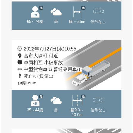
他
他
65～74歳
曇
幅～5.5m
信号なし
2022年7月27日(水)10:55
宮市大塚町 付近
車両相互 小破事故
中型貨物車
普通乗用車
(1)
(1)
死亡
負傷
(0)
(1)
距離
351m
他
他
35～44歳
曇
幅9.0～
信号なし
13.0m