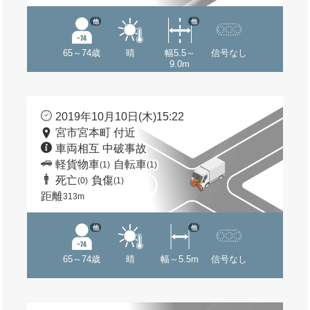
他
他
65～74歳
晴
幅5.5～
信号なし
9.0m
2019年10月10日(木)15:22
宮市宮本町 付近
車両相互 中破事故
軽貨物車
自転車
(1)
(1)
死亡
負傷
(0)
(1)
距離
313m
他
他
65～74歳
晴
幅～5.5m
信号なし