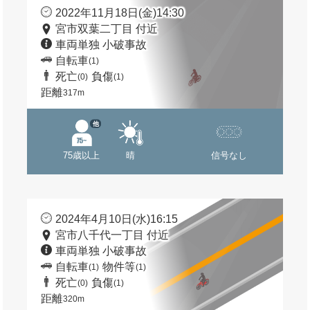
2022年11月18日(金)14:30
宮市双葉二丁目 付近
車両単独 小破事故
自転車
(1)
死亡
負傷
(0)
(1)
距離
317m
他
75歳以上
晴
信号なし
2024年4月10日(水)16:15
宮市八千代一丁目 付近
車両単独 小破事故
自転車
物件等
(1)
(1)
死亡
負傷
(0)
(1)
距離
320m