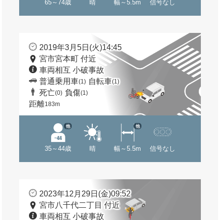
65～74歳
晴
幅～5.5m
信号なし
2019年3月5日(火)14:45
宮市宮本町 付近
車両相互 小破事故
普通乗用車
自転車
(1)
(1)
死亡
負傷
(0)
(1)
距離
183m
他
他
35～44歳
晴
幅～5.5m
信号なし
2023年12月29日(金)09:52
宮市八千代二丁目 付近
車両相互 小破事故