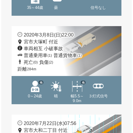
35～44歳
曇
信号なし
2020年3月8日(日)22:00
宮市大塚町 付近
車両相互 小破事故
普通乗用車
普通貨物車
(1)
(1)
死亡
負傷
(0)
(2)
距離
284m
他
他
0～24歳
晴
幅5.5～
３灯式信号
9.0m
2020年7月22日(水)07:56
宮市大和二丁目 付近