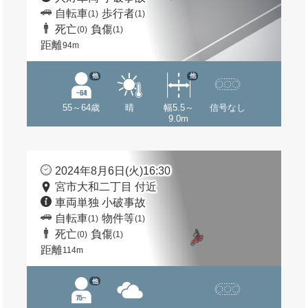
自転車
歩行者
(1)
(1)
死亡
負傷
(0)
(1)
距離
94m
他
他
55～64歳
晴
幅5.5～
信号なし
9.0m
2024年8月6日(火)16:30
宮市大和二丁目 付近
車両単独 小破事故
自転車
物件等
(1)
(1)
死亡
負傷
(0)
(1)
距離
114m
他