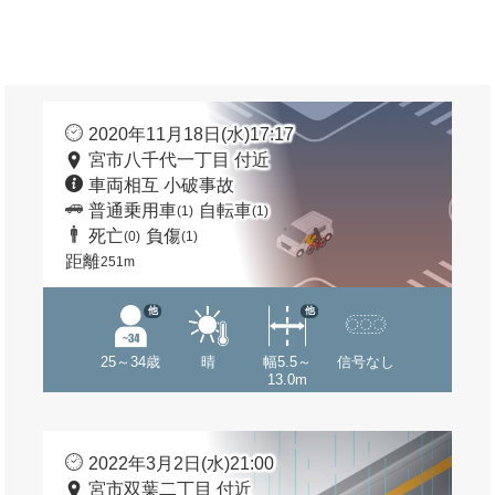
2020年11月18日(水)17:17
宮市八千代一丁目 付近
車両相互 小破事故
普通乗用車
自転車
(1)
(1)
死亡
負傷
(0)
(1)
距離
251m
他
他
25～34歳
晴
幅5.5～
信号なし
13.0m
2022年3月2日(水)21:00
宮市双葉二丁目 付近