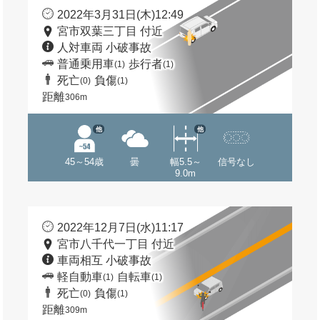
2022年3月31日(木)12:49
宮市双葉三丁目 付近
人対車両 小破事故
普通乗用車
歩行者
(1)
(1)
死亡
負傷
(0)
(1)
距離
306m
他
他
45～54歳
曇
幅5.5～
信号なし
9.0m
2022年12月7日(水)11:17
宮市八千代一丁目 付近
車両相互 小破事故
軽自動車
自転車
(1)
(1)
死亡
負傷
(0)
(1)
距離
309m