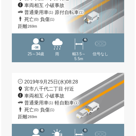
車両相互 小破事故
普通乗用車
原付自転車
(1)
(1)
死亡
負傷
(0)
(1)
距離
269m
他
他
25～34歳
雨
幅3.5～
信号なし
5.5m
2019年9月25日(水)08:28
宮市八千代二丁目 付近
車両相互 小破事故
普通乗用車
軽自動車
(1)
(1)
死亡
負傷
(0)
(1)
距離
269m
他
他