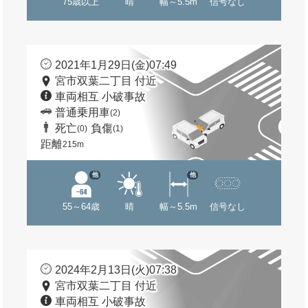
75歳以上
晴
幅～5.5m
信号なし
2021年1月29日(金)07:49
宮市双葉二丁目 付近
車両相互 小破事故
普通乗用車
(2)
死亡
負傷
(0)
(1)
距離
215m
他
他
55～64歳
晴
幅～5.5m
信号なし
2024年2月13日(火)07:38
宮市双葉二丁目 付近
車両相互 小破事故