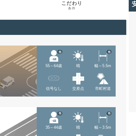
こだわり
条件
他
他
55～64歳
晴
幅～5.5m
信号なし
交差点
市町村道
他
他
35～44歳
晴
幅～3.5m