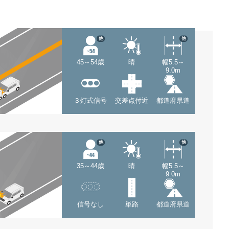
他
他
45～54歳
晴
幅5.5～
9.0m
３灯式信号
交差点付近
都道府県道
他
他
35～44歳
晴
幅5.5～
9.0m
信号なし
単路
都道府県道