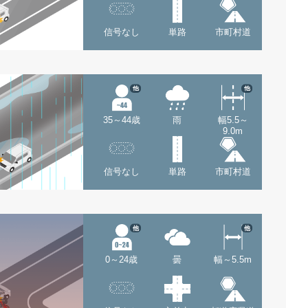
信号なし
単路
市町村道
他
他
35～44歳
雨
幅5.5～
9.0m
信号なし
単路
市町村道
他
他
0～24歳
曇
幅～5.5m