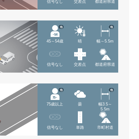
信号なし
交差点
都道府県道
他
他
45～54歳
晴
幅～5.5m
信号なし
交差点
都道府県道
他
他
75歳以上
曇
幅3.5～
5.5m
信号なし
単路
市町村道