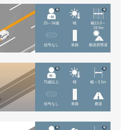
他
他
25～34歳
晴
幅13.0～
19.5m
信号なし
単路
都道府県道
他
他
75歳以上
晴
幅～3.5m
信号なし
単路
農道
他
他