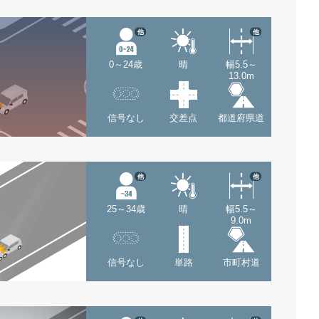
他
他
0～24歳
晴
幅5.5～
13.0m
信号なし
交差点
都道府県道
他
他
25～34歳
晴
幅5.5～
9.0m
信号なし
単路
市町村道