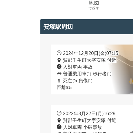
地図
で探す
安塚駅周辺
2024年12月20日(金)07:15
賀郡壬生町大字安塚 付近
人対車両 事故
普通乗用車
歩行者
(1)
(1)
死亡
負傷
(0)
(1)
距離
81m
2022年8月22日(月)16:29
賀郡壬生町大字安塚 付近
人対車両 小破事故