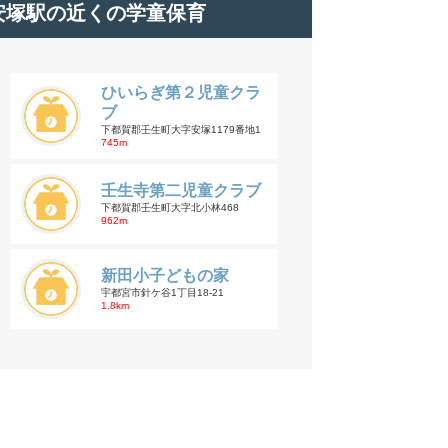
安塚駅の近くの学童保育
ひいらぎ第２児童クラ
ブ
下都賀郡壬生町大字安塚1179番地1
745m
壬生寺第二児童クラブ
下都賀郡壬生町大字北小林468
962m
新田小子どもの家
宇都宮市針ケ谷1丁目18-21
1.8km