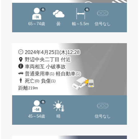
他
他
65～74歳
曇
幅～5.5m
信号なし
2024年4月25日(木)12:28
野辺中央二丁目 付近
車両相互 小破事故
普通乗用車
軽自動車
(1)
(1)
死亡
負傷
(0)
(1)
距離
219m
他
45～54歳
晴
信号なし