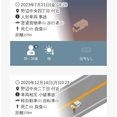
2023年7月21日(金)18:28
野辺中央四丁目 付近
人対車両 事故
普通貨物車
歩行者
(1)
(1)
死亡
負傷
(0)
(1)
距離
225m
他
25～34歳
晴
信号なし
2020年12月14日(月)10:23
野辺中央二丁目 付近
車両相互 小破事故
軽自動車
自転車
(1)
(1)
死亡
負傷
(0)
(1)
距離
228m