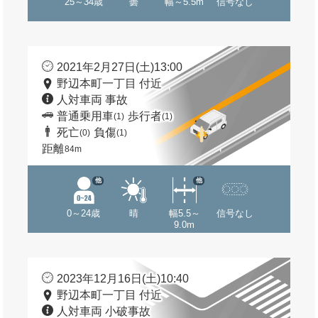
25～34歳
曇
幅～5.5m
信号なし
2021年2月27日(土)13:00
野辺本町一丁目 付近
人対車両 事故
普通乗用車
歩行者
(1)
(1)
死亡
負傷
(0)
(1)
距離
84m
他
他
0～24歳
晴
幅5.5～
信号なし
9.0m
2023年12月16日(土)10:40
野辺本町一丁目 付近
人対車両 小破事故