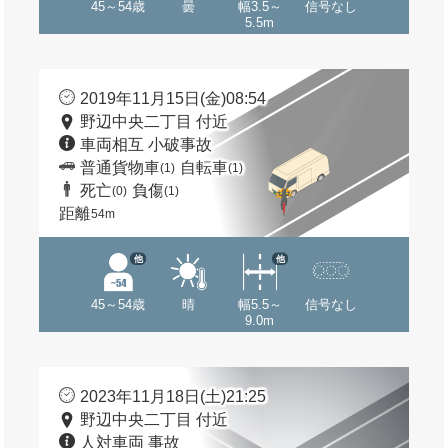
45～54歳
曇
幅3.5～
信号なし
5.5m
2019年11月15日(金)08:54
野辺中央二丁目 付近
車両相互 小破事故
普通貨物車
自転車
(1)
(1)
死亡
負傷
(0)
(1)
距離
54m
他
他
45～54歳
晴
幅5.5～
信号なし
9.0m
2023年11月18日(土)21:25
野辺中央二丁目 付近
人対車両 事故