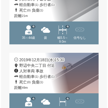
軽自動車
歩行者
(1)
(1)
死亡
負傷
(0)
(1)
距離
21m
他
他
35～44歳
曇
幅5.5～
信号なし
9.0m
2019年12月18日(水)15:30
野辺中央二丁目 付近
人対車両 事故
軽自動車
歩行者
(1)
(1)
死亡
負傷
(0)
(1)
距離
49m
他
他