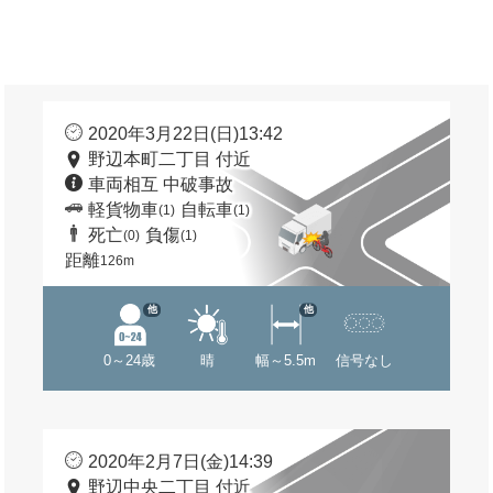
2020年3月22日(日)13:42
野辺本町二丁目 付近
車両相互 中破事故
軽貨物車
自転車
(1)
(1)
死亡
負傷
(0)
(1)
距離
126m
他
他
0～24歳
晴
幅～5.5m
信号なし
2020年2月7日(金)14:39
野辺中央二丁目 付近