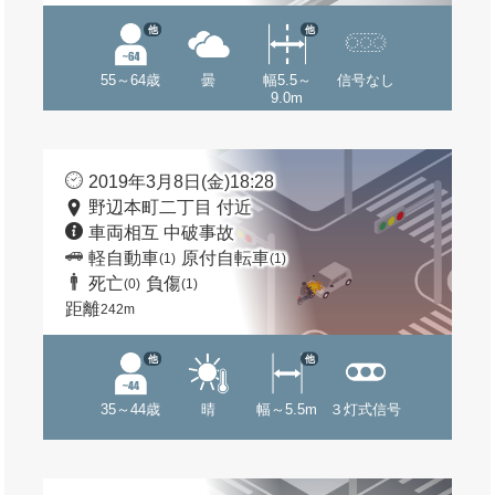
他
他
55～64歳
曇
幅5.5～
信号なし
9.0m
2019年3月8日(金)18:28
野辺本町二丁目 付近
車両相互 中破事故
軽自動車
原付自転車
(1)
(1)
死亡
負傷
(0)
(1)
距離
242m
他
他
35～44歳
晴
幅～5.5m
３灯式信号