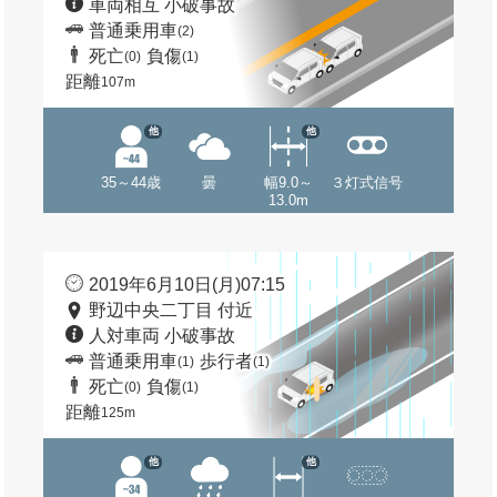
車両相互 小破事故
普通乗用車
(2)
死亡
負傷
(0)
(1)
距離
107m
他
他
35～44歳
曇
幅9.0～
３灯式信号
13.0m
2019年6月10日(月)07:15
野辺中央二丁目 付近
人対車両 小破事故
普通乗用車
歩行者
(1)
(1)
死亡
負傷
(0)
(1)
距離
125m
他
他