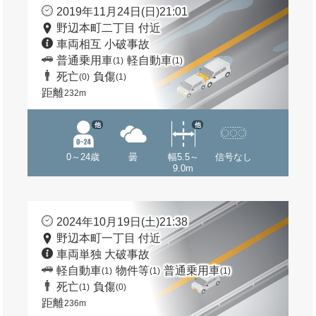
2019年11月24日(日)21:01
野辺本町二丁目 付近
車両相互 小破事故
普通乗用車
軽自動車
(1)
(1)
死亡
負傷
(0)
(1)
距離
232m
他
他
0～24歳
曇
幅5.5～
信号なし
9.0m
2024年10月19日(土)21:38
野辺本町一丁目 付近
車両単独 大破事故
軽自動車
物件等
普通乗用車
(1)
(1)
(1)
死亡
負傷
(1)
(0)
距離
236m