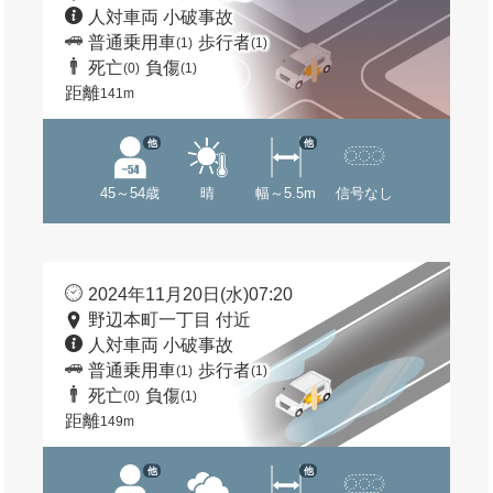
人対車両 小破事故
普通乗用車
歩行者
(1)
(1)
死亡
負傷
(0)
(1)
距離
141m
他
他
45～54歳
晴
幅～5.5m
信号なし
2024年11月20日(水)07:20
野辺本町一丁目 付近
人対車両 小破事故
普通乗用車
歩行者
(1)
(1)
死亡
負傷
(0)
(1)
距離
149m
他
他