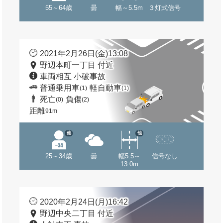
55～64歳
曇
幅～5.5m
３灯式信号
2021年2月26日(金)13:08
野辺本町一丁目 付近
車両相互 小破事故
普通乗用車
軽自動車
(1)
(1)
死亡
負傷
(0)
(2)
距離
91m
他
他
25～34歳
曇
幅5.5～
信号なし
13.0m
2020年2月24日(月)16:42
野辺中央二丁目 付近