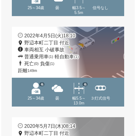
25～34歳
曇
幅3.5～
信号なし
5.5m
2022年4月5日(火)18:10
野辺本町二丁目 付近
車両相互 小破事故
普通乗用車
軽自動車
(1)
(1)
死亡
負傷
(0)
(1)
距離
149m
他
他
25～34歳
曇
幅5.5～
３灯式信号
13.0m
2020年5月7日(木)08:14
野辺本町二丁目 付近