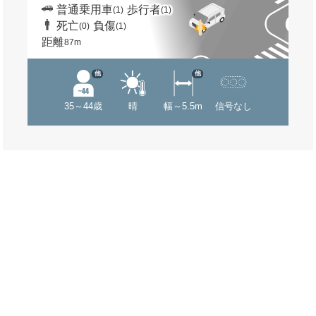
普通乗用車
歩行者
(1)
(1)
死亡
負傷
(0)
(1)
距離
87m
他
他
35～44歳
晴
幅～5.5m
信号なし