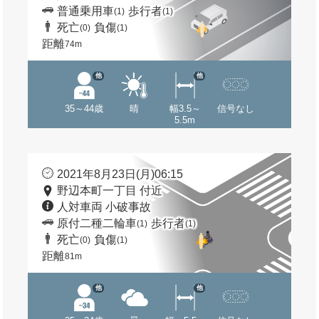
普通乗用車
歩行者
(1)
(1)
死亡
負傷
(0)
(1)
距離
74m
他
他
35～44歳
晴
幅3.5～
信号なし
5.5m
2021年8月23日(月)06:15
野辺本町一丁目 付近
人対車両 小破事故
原付二種二輪車
歩行者
(1)
(1)
死亡
負傷
(0)
(1)
距離
81m
他
他