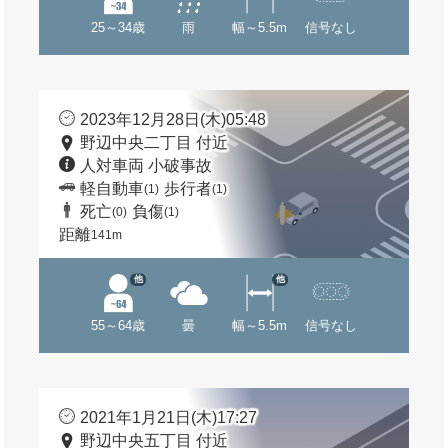
25～34歳
雨
幅～5.5m
信号なし
2023年12月28日(木)05:48
野辺中央二丁目 付近
人対車両 小破事故
軽自動車
歩行者
(1)
(1)
死亡
負傷
(0)
(1)
距離
141m
他
他
55～64歳
曇
幅～5.5m
信号なし
2021年1月21日(木)17:27
野辺中央五丁目 付近