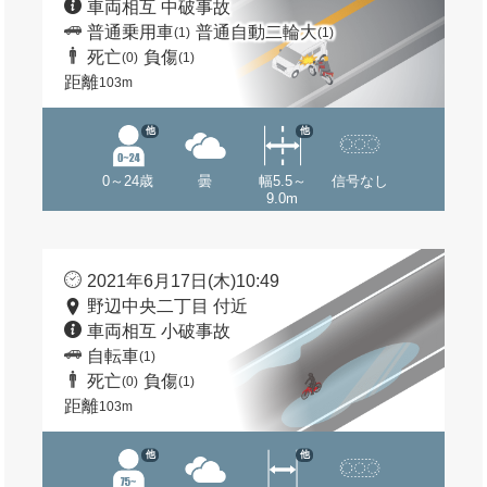
車両相互 中破事故
普通乗用車
普通自動二輪大
(1)
(1)
死亡
負傷
(0)
(1)
距離
103m
他
他
0～24歳
曇
幅5.5～
信号なし
9.0m
2021年6月17日(木)10:49
野辺中央二丁目 付近
車両相互 小破事故
自転車
(1)
死亡
負傷
(0)
(1)
距離
103m
他
他