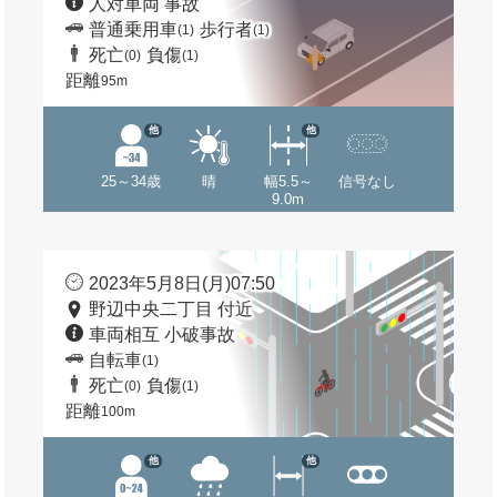
人対車両 事故
普通乗用車
歩行者
(1)
(1)
死亡
負傷
(0)
(1)
距離
95m
他
他
25～34歳
晴
幅5.5～
信号なし
9.0m
2023年5月8日(月)07:50
野辺中央二丁目 付近
車両相互 小破事故
自転車
(1)
死亡
負傷
(0)
(1)
距離
100m
他
他