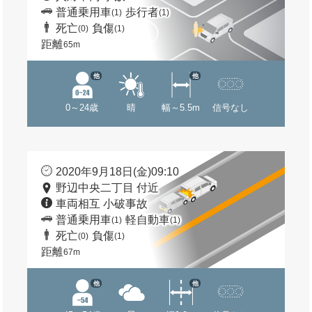
普通乗用車
歩行者
(1)
(1)
死亡
負傷
(0)
(1)
距離
65m
他
他
0～24歳
晴
幅～5.5m
信号なし
2020年9月18日(金)09:10
野辺中央二丁目 付近
車両相互 小破事故
普通乗用車
軽自動車
(1)
(1)
死亡
負傷
(0)
(1)
距離
67m
他
他