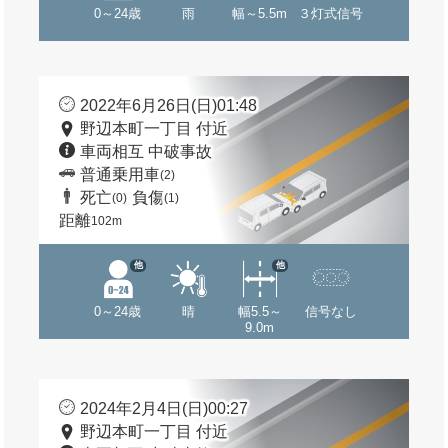
0～24歳
雨
幅～5.5m
３灯式信号
2022年6月26日(日)01:48
野辺本町一丁目 付近
車両相互 中破事故
普通乗用車
(2)
死亡
負傷
(0)
(1)
距離
102m
他
他
0～24歳
晴
幅5.5～
信号なし
9.0m
2024年2月4日(日)00:27
野辺本町一丁目 付近