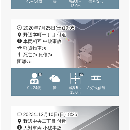
45～54歳
曇
幅9.0～
信号なし
13.0m
2020年7月25日(土)19:05
野辺本町一丁目 付近
車両相互 中破事故
軽貨物車
(3)
死亡
負傷
(0)
(3)
距離
69m
他
他
0～24歳
曇
幅5.5～
３灯式信号
13.0m
2023年12月10日(日)18:25
野辺中央二丁目 付近
人対車両 小破事故