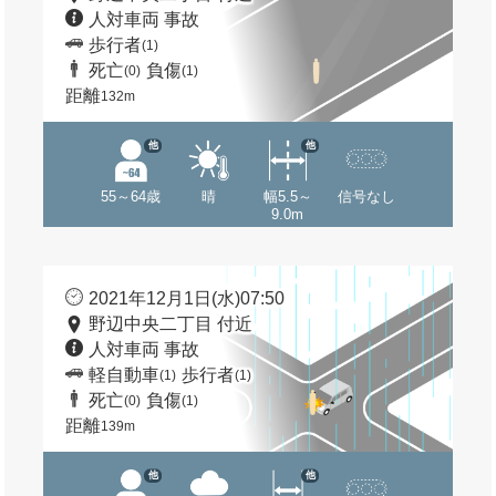
人対車両 事故
歩行者
(1)
死亡
負傷
(0)
(1)
距離
132m
他
他
55～64歳
晴
幅5.5～
信号なし
9.0m
2021年12月1日(水)07:50
野辺中央二丁目 付近
人対車両 事故
軽自動車
歩行者
(1)
(1)
死亡
負傷
(0)
(1)
距離
139m
他
他