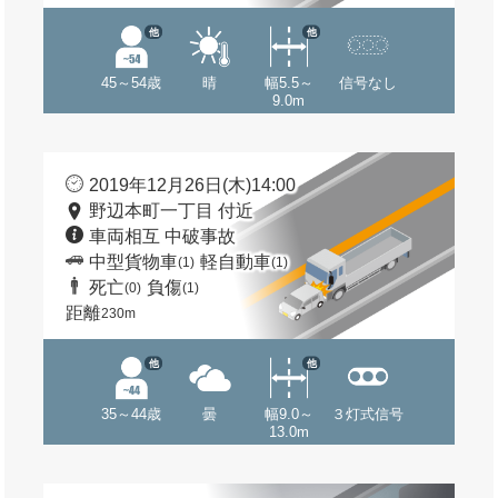
他
他
45～54歳
晴
幅5.5～
信号なし
9.0m
2019年12月26日(木)14:00
野辺本町一丁目 付近
車両相互 中破事故
中型貨物車
軽自動車
(1)
(1)
死亡
負傷
(0)
(1)
距離
230m
他
他
35～44歳
曇
幅9.0～
３灯式信号
13.0m