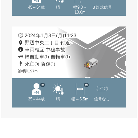
45～54歳
晴
幅9.0～
３灯式信号
13.0m
2024年1月8日(月)11:23
野辺中央二丁目 付近
車両相互 中破事故
軽自動車
自転車
(1)
(1)
死亡
負傷
(0)
(1)
距離
197m
他
他
35～44歳
晴
幅～5.5m
信号なし