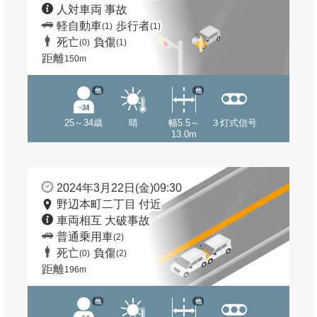
人対車両 事故
軽自動車
歩行者
(1)
(1)
死亡
負傷
(0)
(1)
距離
150m
他
他
25～34歳
晴
幅5.5～
３灯式信号
13.0m
2024年3月22日(金)09:30
野辺本町二丁目 付近
車両相互 大破事故
普通乗用車
(2)
死亡
負傷
(0)
(2)
距離
196m
他
他