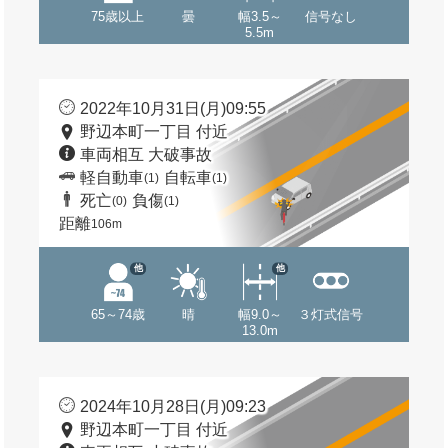
75歳以上
曇
幅3.5～
信号なし
5.5m
2022年10月31日(月)09:55
野辺本町一丁目 付近
車両相互 大破事故
軽自動車
自転車
(1)
(1)
死亡
負傷
(0)
(1)
距離
106m
他
他
65～74歳
晴
幅9.0～
３灯式信号
13.0m
2024年10月28日(月)09:23
野辺本町一丁目 付近