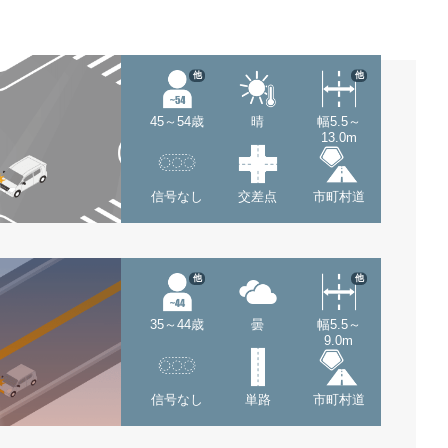
他
他
45～54歳
晴
幅5.5～
13.0m
信号なし
交差点
市町村道
他
他
35～44歳
曇
幅5.5～
9.0m
信号なし
単路
市町村道