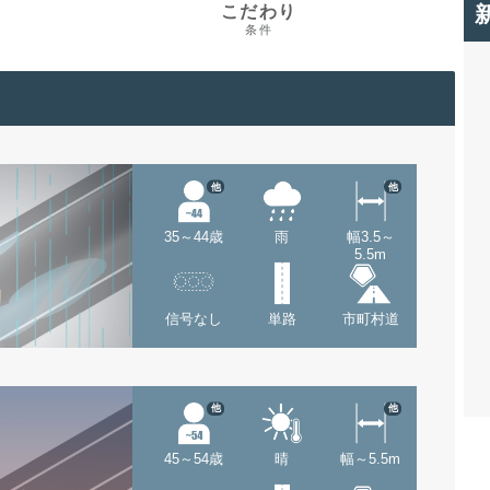
こだわり
条件
他
他
35～44歳
雨
幅3.5～
5.5m
信号なし
単路
市町村道
他
他
45～54歳
晴
幅～5.5m