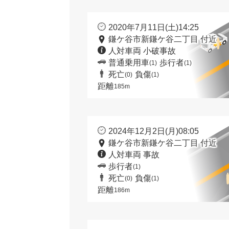
2020年7月11日(土)14:25
鎌ケ谷市新鎌ケ谷二丁目 付近
人対車両 小破事故
普通乗用車
歩行者
(1)
(1)
死亡
負傷
(0)
(1)
距離
185m
2024年12月2日(月)08:05
鎌ケ谷市新鎌ケ谷二丁目 付近
人対車両 事故
歩行者
(1)
死亡
負傷
(0)
(1)
距離
186m