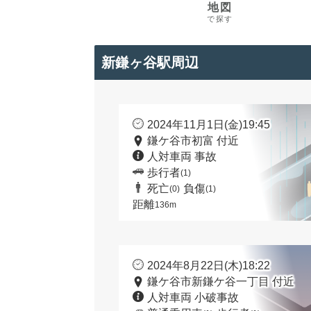
地図
で探す
新鎌ヶ谷駅周辺
2024年11月1日(金)19:45
鎌ケ谷市初富 付近
人対車両 事故
歩行者
(1)
死亡
負傷
(0)
(1)
距離
136m
2024年8月22日(木)18:22
鎌ケ谷市新鎌ケ谷一丁目 付近
人対車両 小破事故