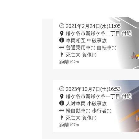
2021年2月24日(水)11:05
鎌ケ谷市新鎌ケ谷二丁目 付近
車両相互 中破事故
普通乗用車
自転車
(1)
(1)
死亡
負傷
(0)
(1)
距離
192m
2023年10月7日(土)16:53
鎌ケ谷市新鎌ケ谷一丁目 付近
人対車両 小破事故
軽自動車
歩行者
(1)
(1)
死亡
負傷
(0)
(1)
距離
197m