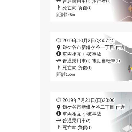
普通乗用車
歩行者
(1)
(1)
死亡
負傷
(0)
(1)
距離
148m
2019年10月2日(水)07:45
鎌ケ谷市新鎌ケ谷一丁目 付近
車両相互 小破事故
普通乗用車
電動自転車
(1)
(1)
死亡
負傷
(0)
(1)
距離
155m
2019年7月21日(日)23:00
鎌ケ谷市新鎌ケ谷二丁目 付近
車両相互 小破事故
普通乗用車
(2)
死亡
負傷
(0)
(1)