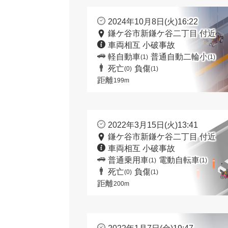
2024年10月8日(火)16:22
鎌ケ谷市新鎌ケ谷二丁目 付近
車両相互 小破事故
軽自動車
普通自動二輪小
(1)
(1)
死亡
負傷
(0)
(1)
距離
199m
2022年3月15日(火)13:41
鎌ケ谷市新鎌ケ谷二丁目 付近
車両相互 小破事故
普通乗用車
電動自転車
(1)
(1)
死亡
負傷
(0)
(1)
距離
200m