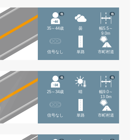
他
他
35～44歳
曇
幅5.5～
9.0m
信号なし
単路
市町村道
他
他
25～34歳
晴
幅9.0～
13.0m
信号なし
単路
市町村道