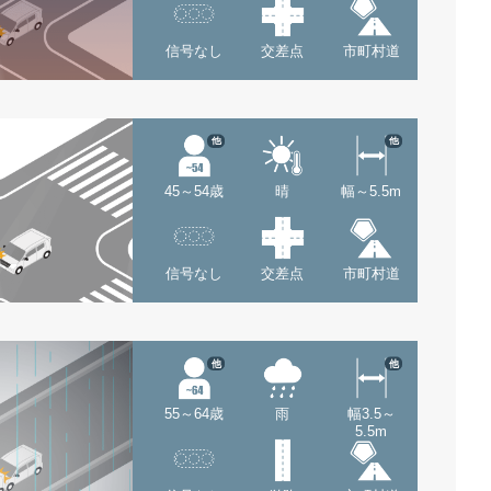
信号なし
交差点
市町村道
他
他
45～54歳
晴
幅～5.5m
信号なし
交差点
市町村道
他
他
55～64歳
雨
幅3.5～
5.5m