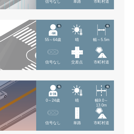
信号なし
単路
市町村道
他
他
55～64歳
晴
幅～5.5m
信号なし
交差点
市町村道
他
他
0～24歳
晴
幅9.0～
13.0m
信号なし
単路
市町村道