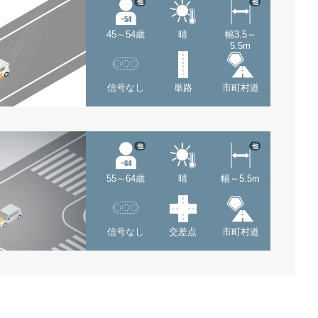
他
他
45～54歳
晴
幅3.5～
5.5m
信号なし
単路
市町村道
他
他
55～64歳
晴
幅～5.5m
信号なし
交差点
市町村道