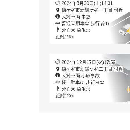
2024年3月30日(土)14:31
鎌ケ谷市新鎌ケ谷一丁目 付近
人対車両 事故
普通乗用車
歩行者
(1)
(1)
死亡
負傷
(0)
(1)
距離
186m
2024年12月17日(火)17:59
鎌ケ谷市新鎌ケ谷二丁目 付近
人対車両 小破事故
軽自動車
歩行者
(1)
(1)
死亡
負傷
(0)
(1)
距離
190m