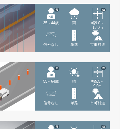
他
他
35～44歳
雨
幅9.0～
13.0m
信号なし
単路
市町村道
他
他
55～64歳
晴
幅5.5～
9.0m
信号なし
単路
市町村道
他
他