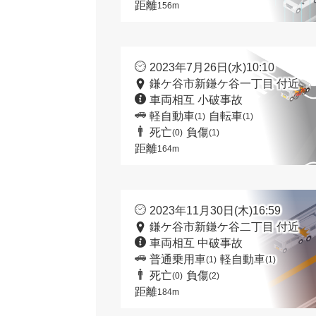
距離
156m
2023年7月26日(水)10:10
鎌ケ谷市新鎌ケ谷一丁目 付近
車両相互 小破事故
軽自動車
自転車
(1)
(1)
死亡
負傷
(0)
(1)
距離
164m
2023年11月30日(木)16:59
鎌ケ谷市新鎌ケ谷二丁目 付近
車両相互 中破事故
普通乗用車
軽自動車
(1)
(1)
死亡
負傷
(0)
(2)
距離
184m