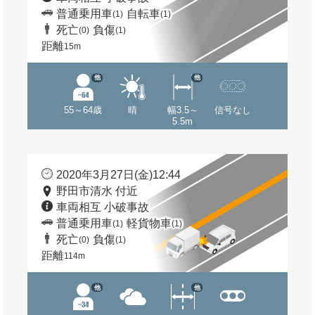
普通乗用車
自転車
(1)
(1)
死亡
負傷
(0)
(1)
距離
15m
他
他
55～64歳
晴
幅3.5～
信号なし
5.5m
2020年3月27日(金)12:44
野田市清水 付近
車両相互 小破事故
普通乗用車
軽貨物車
(1)
(1)
死亡
負傷
(0)
(1)
距離
114m
他
他