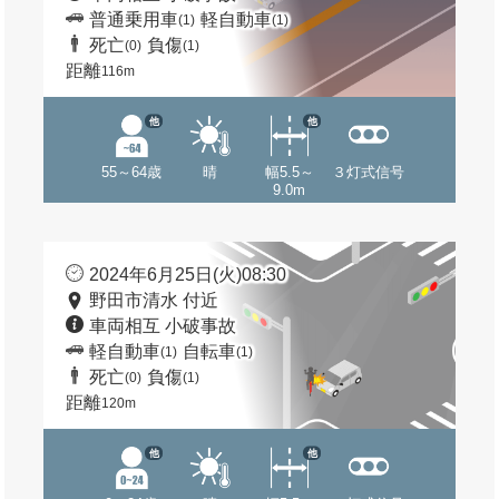
普通乗用車
軽自動車
(1)
(1)
死亡
負傷
(0)
(1)
距離
116m
他
他
55～64歳
晴
幅5.5～
３灯式信号
9.0m
2024年6月25日(火)08:30
野田市清水 付近
車両相互 小破事故
軽自動車
自転車
(1)
(1)
死亡
負傷
(0)
(1)
距離
120m
他
他