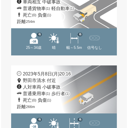
車両相互 中破事故
普通貨物車
軽自動車
(1)
(1)
死亡
負傷
(0)
(1)
距離
254m
他
他
25～34歳
晴
幅～5.5m
信号なし
2023年5月8日(月)20:16
野田市清水 付近
人対車両 小破事故
普通乗用車
歩行者
(1)
(1)
死亡
負傷
(0)
(1)
距離
266m
他
他