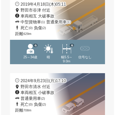
2019年4月18日(木)05:11
野田市谷津 付近
車両相互 大破事故
中型貨物車
普通乗用車
(1)
(1)
死亡
負傷
(0)
(2)
距離
629m
他
他
25～34歳
晴
幅5.5～
信号なし
9.0m
2024年9月23日(月)17:10
野田市清水 付近
車両相互 小破事故
普通乗用車
(2)
死亡
負傷
(0)
(2)
距離
708m