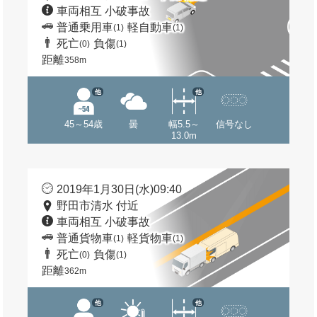
車両相互 小破事故
普通乗用車
軽自動車
(1)
(1)
死亡
負傷
(0)
(1)
距離
358m
他
他
45～54歳
曇
幅5.5～
信号なし
13.0m
2019年1月30日(水)09:40
野田市清水 付近
車両相互 小破事故
普通貨物車
軽貨物車
(1)
(1)
死亡
負傷
(0)
(1)
距離
362m
他
他