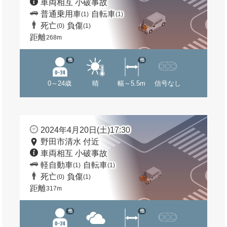
車両相互 小破事故
普通乗用車
自転車
(1)
(1)
死亡
負傷
(0)
(1)
距離
268m
他
他
0～24歳
晴
幅～5.5m
信号なし
2024年4月20日(土)17:30
野田市清水 付近
車両相互 小破事故
軽自動車
自転車
(1)
(1)
死亡
負傷
(0)
(1)
距離
317m
他
他