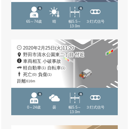
他
他
65～74歳
晴
幅5.5～
３灯式信号
13.0m
2020年2月25日(火)11:20
野田市清水公園東二丁目 付近
車両相互 小破事故
軽自動車
自転車
(1)
(1)
死亡
負傷
(0)
(1)
距離
616m
他
他
0～24歳
曇
幅5.5～
３灯式信号
13.0m