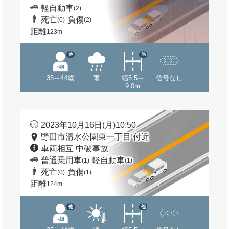
軽自動車
(2)
死亡
負傷
(0)
(2)
距離
123m
他
他
35～44歳
雨
幅5.5～
信号なし
9.0m
2023年10月16日(月)10:50
野田市清水公園東一丁目 付近
車両相互 中破事故
普通乗用車
軽自動車
(1)
(1)
死亡
負傷
(0)
(1)
距離
124m
他
他