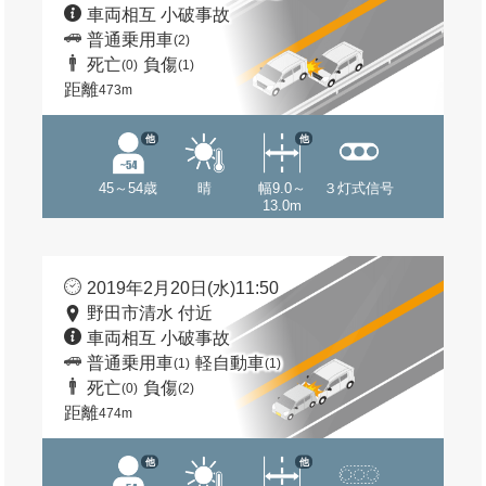
車両相互 小破事故
普通乗用車
(2)
死亡
負傷
(0)
(1)
距離
473m
他
他
45～54歳
晴
幅9.0～
３灯式信号
13.0m
2019年2月20日(水)11:50
野田市清水 付近
車両相互 小破事故
普通乗用車
軽自動車
(1)
(1)
死亡
負傷
(0)
(2)
距離
474m
他
他