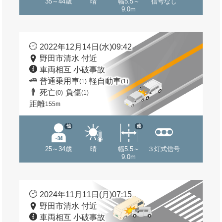
35～44歳
晴
幅5.5～
信号なし
9.0m
2022年12月14日(水)09:42
野田市清水 付近
車両相互 小破事故
普通乗用車
軽自動車
(1)
(1)
死亡
負傷
(0)
(1)
距離
155m
他
他
25～34歳
晴
幅5.5～
３灯式信号
9.0m
2024年11月11日(月)07:15
野田市清水 付近
車両相互 小破事故