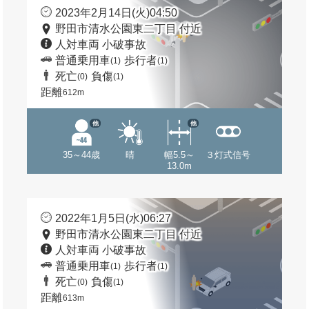
2023年2月14日(火)04:50
野田市清水公園東二丁目 付近
人対車両 小破事故
普通乗用車
歩行者
(1)
(1)
死亡
負傷
(0)
(1)
距離
612m
他
他
35～44歳
晴
幅5.5～
３灯式信号
13.0m
2022年1月5日(水)06:27
野田市清水公園東二丁目 付近
人対車両 小破事故
普通乗用車
歩行者
(1)
(1)
死亡
負傷
(0)
(1)
距離
613m