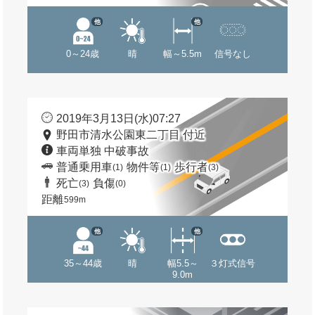
他
他
0～24歳
晴
幅～5.5m
信号なし
2019年3月13日(水)07:27
野田市清水公園東二丁目 付近
車両単独 中破事故
普通乗用車
物件等
歩行者
(1)
(1)
(3)
死亡
負傷
(3)
(0)
距離
599m
他
他
35～44歳
晴
幅5.5～
３灯式信号
9.0m