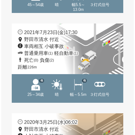
45～54歳
晴
幅5.5～
３灯式信号
13.0m
2021年7月23日(金)17:30
野田市清水 付近
車両相互 小破事故
普通乗用車
軽自動車
(1)
(1)
死亡
負傷
(0)
(2)
距離
226m
他
他
25～34歳
晴
幅～5.5m
３灯式信号
2020年3月25日(水)06:02
野田市清水 付近