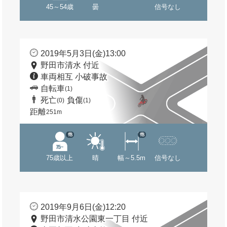
45～54歳
曇
信号なし
2019年5月3日(金)13:00
野田市清水 付近
車両相互 小破事故
自転車
(1)
死亡
負傷
(0)
(1)
距離
251m
他
他
75歳以上
晴
幅～5.5m
信号なし
2019年9月6日(金)12:20
野田市清水公園東一丁目 付近