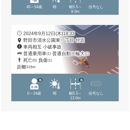
45～54歳
晴
幅5.5～
信号なし
9.0m
2024年9月12日(木)18:33
野田市清水公園東一丁目 付近
車両相互 小破事故
普通乗用車
普通自動二輪大
(1)
(1)
死亡
負傷
(0)
(1)
距離
526m
他
他
0～24歳
晴
幅5.5～
信号なし
13.0m