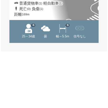
普通貨物車
軽自動車
(1)
(1)
死亡
負傷
(0)
(1)
距離
169m
他
他
25～34歳
曇
幅～5.5m
信号なし