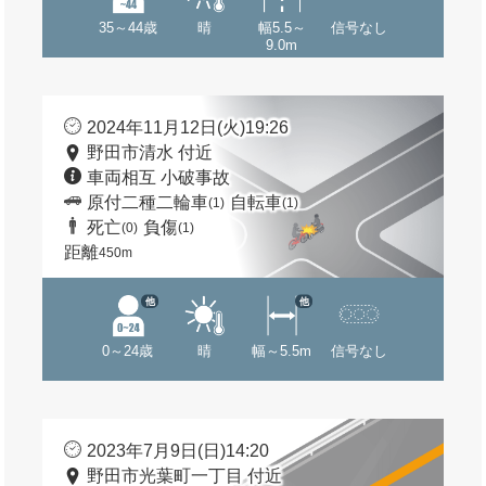
35～44歳
晴
幅5.5～
信号なし
9.0m
2024年11月12日(火)19:26
野田市清水 付近
車両相互 小破事故
原付二種二輪車
自転車
(1)
(1)
死亡
負傷
(0)
(1)
距離
450m
他
他
0～24歳
晴
幅～5.5m
信号なし
2023年7月9日(日)14:20
野田市光葉町一丁目 付近