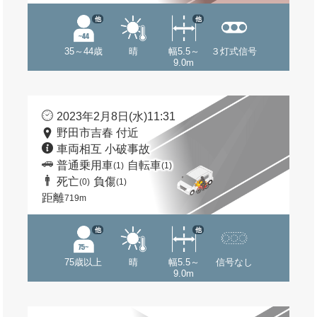
他
他
35～44歳
晴
幅5.5～
３灯式信号
9.0m
2023年2月8日(水)11:31
野田市吉春 付近
車両相互 小破事故
普通乗用車
自転車
(1)
(1)
死亡
負傷
(0)
(1)
距離
719m
他
他
75歳以上
晴
幅5.5～
信号なし
9.0m