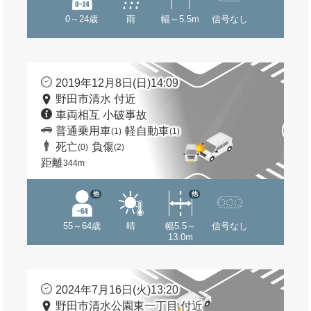
0～24歳
雨
幅～5.5m
信号なし
2019年12月8日(日)14:09
野田市清水 付近
車両相互 小破事故
普通乗用車
軽自動車
(1)
(1)
死亡
負傷
(0)
(2)
距離
344m
他
他
55～64歳
晴
幅5.5～
信号なし
13.0m
2024年7月16日(火)13:20
野田市清水公園東一丁目 付近