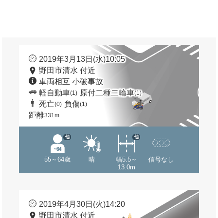
2019年3月13日(水)10:05
野田市清水 付近
車両相互 小破事故
軽自動車
原付二種二輪車
(1)
(1)
死亡
負傷
(0)
(1)
距離
331m
他
他
55～64歳
晴
幅5.5～
信号なし
13.0m
2019年4月30日(火)14:20
野田市清水 付近