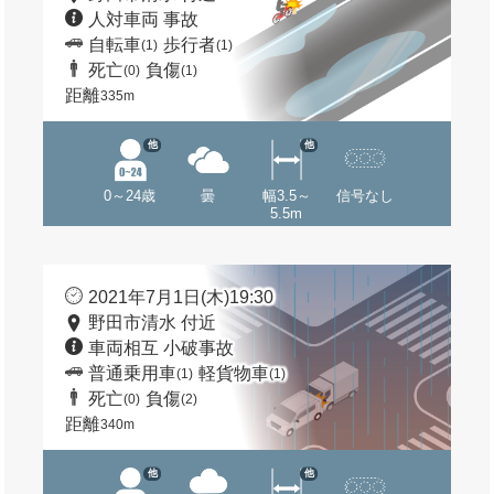
人対車両 事故
自転車
歩行者
(1)
(1)
死亡
負傷
(0)
(1)
距離
335m
他
他
0～24歳
曇
幅3.5～
信号なし
5.5m
2021年7月1日(木)19:30
野田市清水 付近
車両相互 小破事故
普通乗用車
軽貨物車
(1)
(1)
死亡
負傷
(0)
(2)
距離
340m
他
他