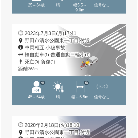
25～34歳
晴
幅5.5～
信号なし
9.0m
2023年7月3日(月)17:41
野田市清水公園東一丁目 付近
車両相互 小破事故
軽自動車
普通自動二輪小
(1)
(1)
死亡
負傷
(0)
(1)
距離
268m
他
他
45～54歳
晴
幅～5.5m
信号なし
2020年2月18日(火)18:10
野田市清水公園東一丁目 付近