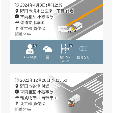
2024年4月8日(月)12:39
野田市清水公園東一丁目 付近
車両相互 小破事故
普通乗用車
(2)
死亡
負傷
(0)
(1)
距離
541m
他
他
35～44歳
曇
幅5.5～
信号なし
9.0m
2022年12月28日(水)13:50
野田市谷津 付近
車両相互 小破事故
軽貨物車
自転車
(1)
(1)
死亡
負傷
(0)
(1)
距離
547m