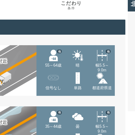
こだわり
条件
他
他
付近
55～64歳
晴
幅5.5～
9.0m
信号なし
単路
都道府県道
他
他
付近
35～44歳
曇
幅5.5～
9.0m