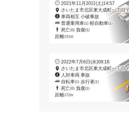
2021年11月20日(土)14:57
さいたま市北区東大成町一丁目 
車両相互 小破事故
普通乗用車
軽自動車
(1)
(1)
死亡
負傷
(0)
(1)
距離
151m
2022年7月6日(水)08:18
さいたま市北区東大成町一丁目 
人対車両 事故
自転車
歩行者
(1)
(1)
死亡
負傷
(0)
(1)
距離
172m