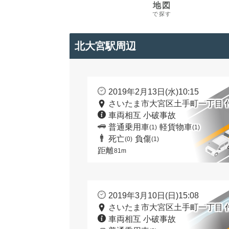
地図
で探す
北大宮駅周辺
2019年2月13日(水)10:15
さいたま市大宮区土手町一丁目 
車両相互 小破事故
普通乗用車
軽貨物車
(1)
(1)
死亡
負傷
(0)
(1)
距離
81m
2019年3月10日(日)15:08
さいたま市大宮区土手町一丁目 
車両相互 小破事故