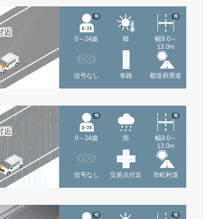
他
他
付近
0～24歳
晴
幅9.0～
13.0m
信号なし
単路
都道府県道
他
他
付近
0～24歳
雨
幅9.0～
13.0m
信号なし
交差点付近
市町村道
他
他