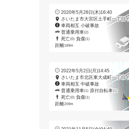
2020年5月28日(木)16:40
さいたま市大宮区土手町一丁目 
車両相互 小破事故
普通乗用車
(2)
死亡
負傷
(0)
(1)
距離
189m
2022年5月2日(月)14:45
さいたま市北区東大成町一丁目 
車両相互 中破事故
普通乗用車
原付自転車
(1)
(1)
死亡
負傷
(0)
(1)
距離
209m