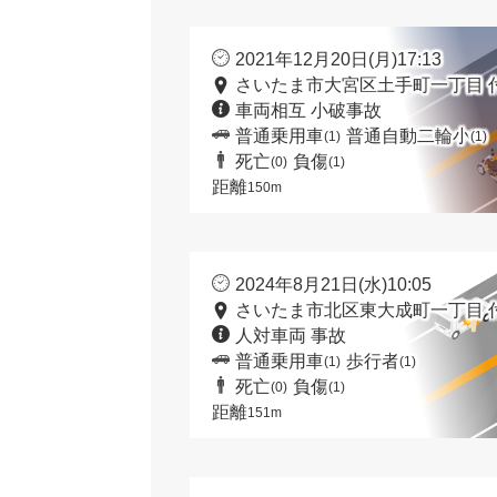
2021年12月20日(月)17:13
さいたま市大宮区土手町一丁目 
車両相互 小破事故
普通乗用車
普通自動二輪小
(1)
(1)
死亡
負傷
(0)
(1)
距離
150m
2024年8月21日(水)10:05
さいたま市北区東大成町一丁目 
人対車両 事故
普通乗用車
歩行者
(1)
(1)
死亡
負傷
(0)
(1)
距離
151m