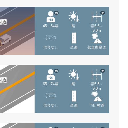
他
他
付近
45～54歳
晴
幅5.5～
9.0m
信号なし
単路
都道府県道
他
他
付近
65～74歳
晴
幅5.5～
9.0m
信号なし
単路
市町村道