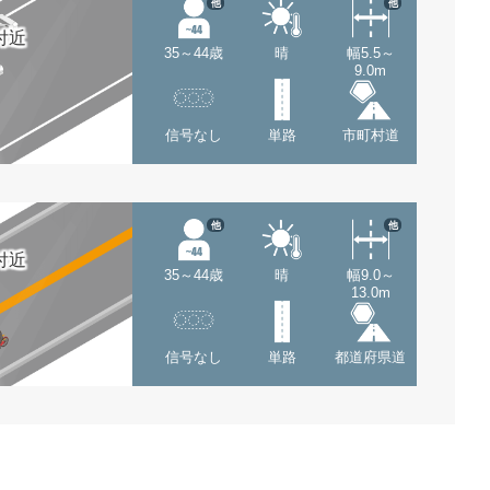
他
他
付近
35～44歳
晴
幅5.5～
9.0m
信号なし
単路
市町村道
他
他
付近
35～44歳
晴
幅9.0～
13.0m
信号なし
単路
都道府県道