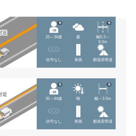
他
他
付近
25～34歳
曇
幅5.5～
9.0m
信号なし
単路
都道府県道
他
他
付近
35～44歳
晴
幅～3.5m
信号なし
単路
都道府県道