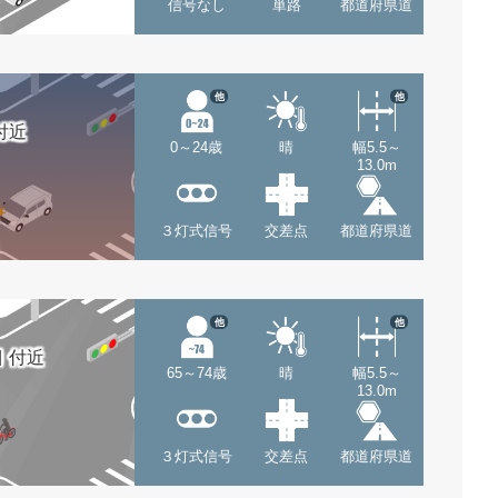
信号なし
単路
都道府県道
他
他
付近
0～24歳
晴
幅5.5～
13.0m
３灯式信号
交差点
都道府県道
他
他
 付近
65～74歳
晴
幅5.5～
13.0m
３灯式信号
交差点
都道府県道