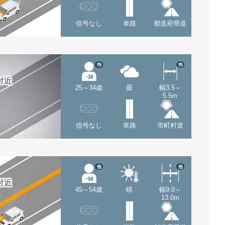
信号なし
単路
都道府県道
他
他
付近
25～34歳
曇
幅3.5～
5.5m
信号なし
単路
市町村道
他
他
付近
45～54歳
晴
幅9.0～
13.0m