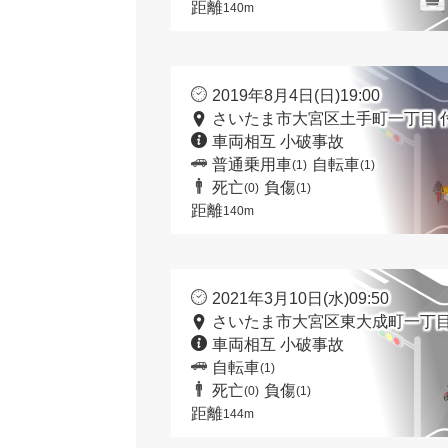
距離
140m
2019年8月4日(日)19:00
さいたま市大宮区土手町一丁目 
車両相互 小破事故
普通乗用車
自転車
(1)
(1)
死亡
負傷
(0)
(1)
距離
140m
2021年3月10日(水)09:50
さいたま市大宮区東大成町一丁目
車両相互 小破事故
自転車
(1)
死亡
負傷
(0)
(1)
距離
144m