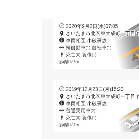
2020年9月2日(水)07:05
さいたま市北区東大成町一丁目 
車両相互 小破事故
軽自動車
自転車
(1)
(1)
死亡
負傷
(0)
(1)
距離
185m
2019年12月23日(月)15:20
さいたま市北区東大成町一丁目 
車両相互 小破事故
普通乗用車
(2)
死亡
負傷
(0)
(1)
距離
187m