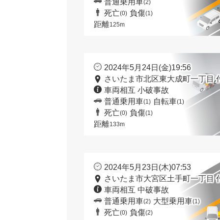
普通乗用車
(2)
死亡
負傷
(0)
(1)
距離
125m
2024年5月24日(金)19:56
さいたま市北区東大成町一丁目 
車両相互 小破事故
普通乗用車
自転車
(1)
(1)
死亡
負傷
(0)
(1)
距離
133m
2024年5月23日(木)07:53
さいたま市大宮区土手町一丁目 
車両相互 中破事故
普通乗用車
大型乗用車
(2)
(1)
死亡
負傷
(0)
(2)