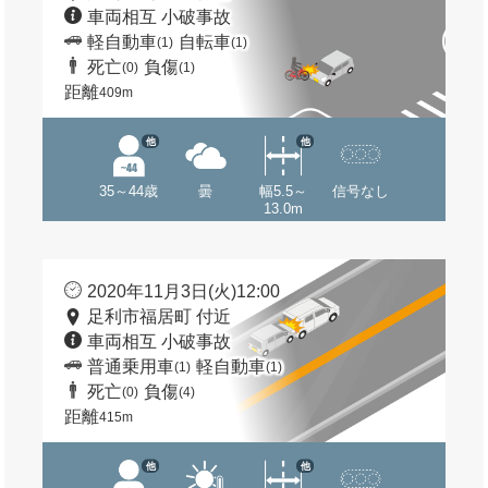
車両相互 小破事故
軽自動車
自転車
(1)
(1)
死亡
負傷
(0)
(1)
距離
409m
他
他
35～44歳
曇
幅5.5～
信号なし
13.0m
2020年11月3日(火)12:00
足利市福居町 付近
車両相互 小破事故
普通乗用車
軽自動車
(1)
(1)
死亡
負傷
(0)
(4)
距離
415m
他
他