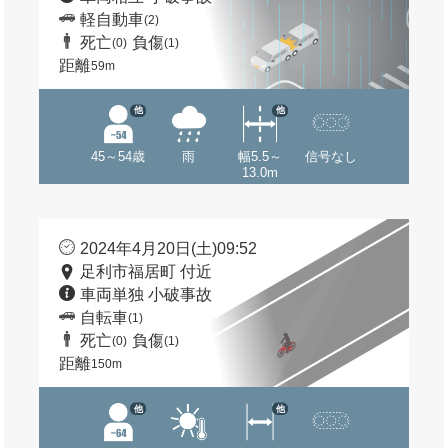
軽自動車
(2)
死亡
負傷
(0)
(1)
距離
59m
他
他
45～54歳
雨
幅5.5～
信号なし
13.0m
2024年4月20日(土)09:52
足利市福居町 付近
車両単独 小破事故
自転車
(1)
死亡
負傷
(0)
(1)
距離
150m
他
他