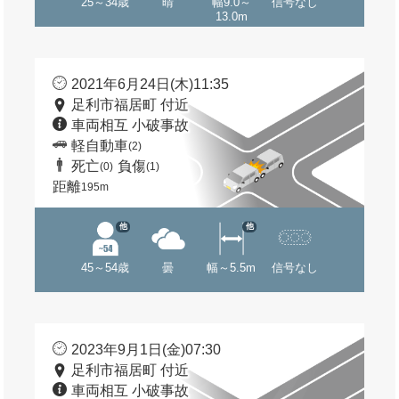
25～34歳
晴
幅9.0～
信号なし
13.0m
2021年6月24日(木)11:35
足利市福居町 付近
車両相互 小破事故
軽自動車
(2)
死亡
負傷
(0)
(1)
距離
195m
他
他
45～54歳
曇
幅～5.5m
信号なし
2023年9月1日(金)07:30
足利市福居町 付近
車両相互 小破事故