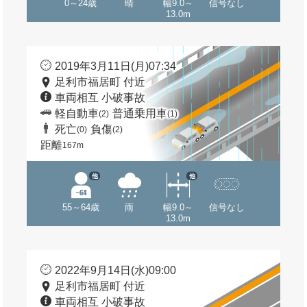
0～24歳
晴
幅9.0～
信号なし
13.0m
2019年3月11日(月)07:34
足利市福居町 付近
車両相互 小破事故
軽自動車
普通乗用車
(2)
(1)
死亡
負傷
(0)
(2)
距離
167m
他
他
55～64歳
雨
幅9.0～
信号なし
13.0m
2022年9月14日(水)09:00
足利市福居町 付近
車両相互 小破事故