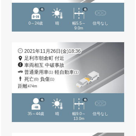
他
他
0～24歳
晴
幅5.5～
信号なし
9.0m
2021年11月26日(金)18:36
足利市朝倉町 付近
車両相互 中破事故
普通乗用車
軽自動車
(1)
(1)
死亡
負傷
(0)
(1)
距離
474m
他
他
35～44歳
晴
幅9.0～
信号なし
13.0m