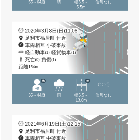
55～64歳
晴
幅3.5～
信号なし
5.5m
2020年3月8日(日)11:08
足利市福居町 付近
車両相互 小破事故
軽自動車
軽貨物車
(1)
(1)
死亡
負傷
(0)
(1)
距離
154m
他
他
35～44歳
雨
幅5.5～
信号なし
13.0m
2021年6月19日(土)12:15
足利市福居町 付近
車両相互 中破事故