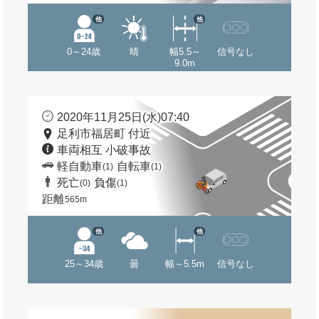
他
他
0～24歳
晴
幅5.5～
信号なし
9.0m
2020年11月25日(水)07:40
足利市福居町 付近
車両相互 小破事故
軽自動車
自転車
(1)
(1)
死亡
負傷
(0)
(1)
距離
565m
他
他
25～34歳
曇
幅～5.5m
信号なし