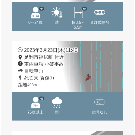
他
他
0～24歳
晴
幅3.5～
３灯式信号
5.5m
2023年3月23日(木)11:40
足利市福居町 付近
車両単独 小破事故
自転車
(1)
死亡
負傷
(0)
(1)
距離
493m
他
75歳以上
雨
信号なし