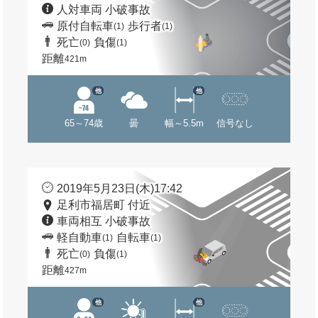
人対車両 小破事故
原付自転車
歩行者
(1)
(1)
死亡
負傷
(0)
(1)
距離
421m
他
他
65～74歳
曇
幅～5.5m
信号なし
2019年5月23日(木)17:42
足利市福居町 付近
車両相互 小破事故
軽自動車
自転車
(1)
(1)
死亡
負傷
(0)
(1)
距離
427m
他
他