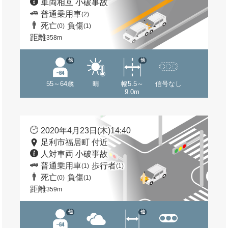
車両相互 小破事故
普通乗用車
(2)
死亡
負傷
(0)
(1)
距離
358m
他
他
55～64歳
晴
幅5.5～
信号なし
9.0m
2020年4月23日(木)14:40
足利市福居町 付近
人対車両 小破事故
普通乗用車
歩行者
(1)
(1)
死亡
負傷
(0)
(1)
距離
359m
他
他