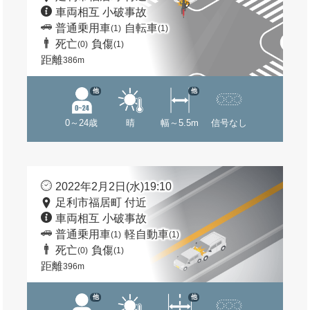
車両相互 小破事故
普通乗用車
自転車
(1)
(1)
死亡
負傷
(0)
(1)
距離
386m
他
他
0～24歳
晴
幅～5.5m
信号なし
2022年2月2日(水)19:10
足利市福居町 付近
車両相互 小破事故
普通乗用車
軽自動車
(1)
(1)
死亡
負傷
(0)
(1)
距離
396m
他
他