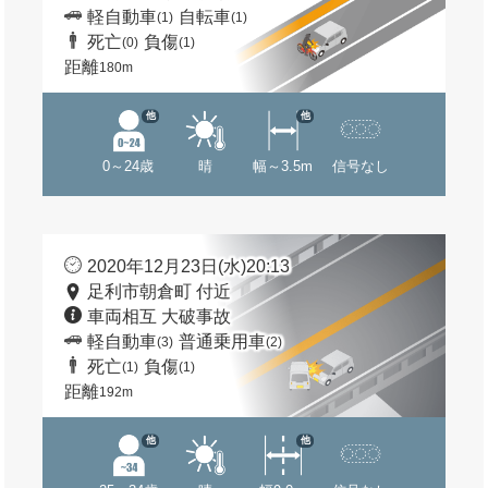
軽自動車
自転車
(1)
(1)
死亡
負傷
(0)
(1)
距離
180m
他
他
0～24歳
晴
幅～3.5m
信号なし
2020年12月23日(水)20:13
足利市朝倉町 付近
車両相互 大破事故
軽自動車
普通乗用車
(3)
(2)
死亡
負傷
(1)
(1)
距離
192m
他
他