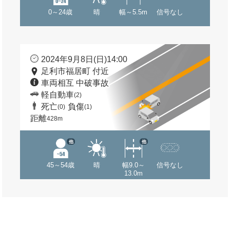
0～24歳
晴
幅～5.5m
信号なし
2024年9月8日(日)14:00
足利市福居町 付近
車両相互 中破事故
軽自動車
(2)
死亡
負傷
(0)
(1)
距離
428m
他
他
45～54歳
晴
幅9.0～
信号なし
13.0m