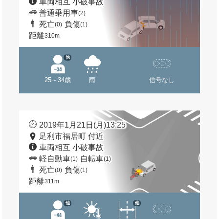
車両相互 小破事故
普通乗用車
(2)
死亡
負傷
(0)
(1)
距離
310m
他
25～34歳
雨
信号なし
2019年1月21日(月)13:25
足利市福居町 付近
車両相互 小破事故
軽自動車
自転車
(1)
(1)
死亡
負傷
(0)
(1)
距離
311m
他
他