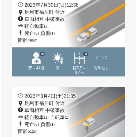
2023年7月30日(日)12:38
足利市福居町 付近
車両相互 中破事故
軽自動車
(2)
死亡
負傷
(0)
(1)
距離
496m
他
他
35～44歳
晴
幅5.5～
信号なし
9.0m
2023年3月4日(土)21:35
足利市福居町 付近
車両相互 中破事故
軽自動車
自転車
(1)
(1)
死亡
負傷
(0)
(1)
距離
512m