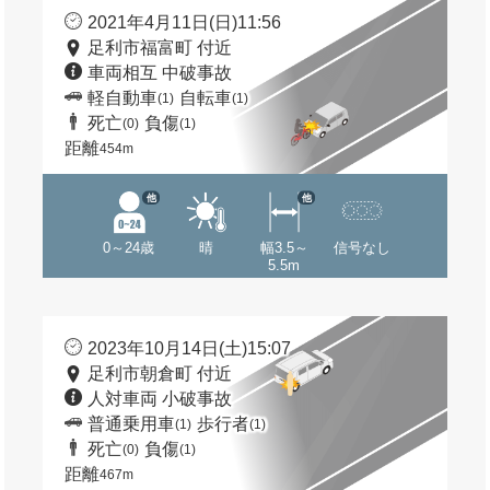
2021年4月11日(日)11:56
足利市福富町 付近
車両相互 中破事故
軽自動車
自転車
(1)
(1)
死亡
負傷
(0)
(1)
距離
454m
他
他
0～24歳
晴
幅3.5～
信号なし
5.5m
2023年10月14日(土)15:07
足利市朝倉町 付近
人対車両 小破事故
普通乗用車
歩行者
(1)
(1)
死亡
負傷
(0)
(1)
距離
467m