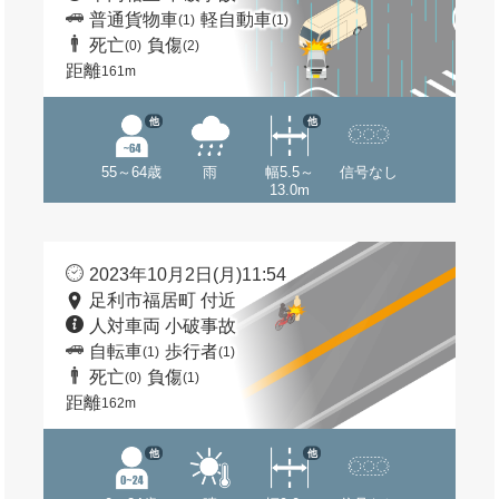
普通貨物車
軽自動車
(1)
(1)
死亡
負傷
(0)
(2)
距離
161m
他
他
55～64歳
雨
幅5.5～
信号なし
13.0m
2023年10月2日(月)11:54
足利市福居町 付近
人対車両 小破事故
自転車
歩行者
(1)
(1)
死亡
負傷
(0)
(1)
距離
162m
他
他