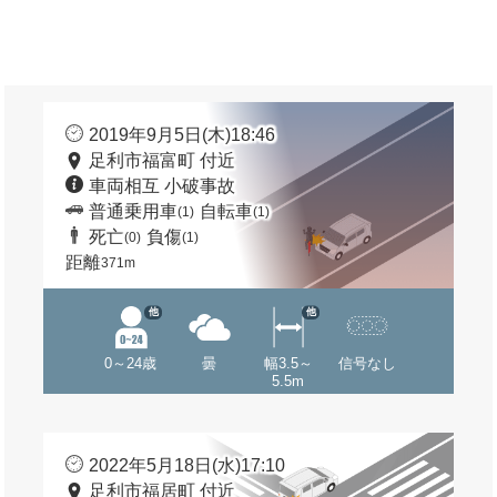
2019年9月5日(木)18:46
足利市福富町 付近
車両相互 小破事故
普通乗用車
自転車
(1)
(1)
死亡
負傷
(0)
(1)
距離
371m
他
他
0～24歳
曇
幅3.5～
信号なし
5.5m
2022年5月18日(水)17:10
足利市福居町 付近