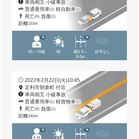
車両相互 小破事故
普通乗用車
軽自動車
(1)
(1)
死亡
負傷
(0)
(1)
距離
333m
他
他
65～74歳
晴
幅5.5～
信号なし
9.0m
2022年2月22日(火)10:45
足利市朝倉町 付近
車両相互 小破事故
普通乗用車
軽貨物車
(1)
(1)
死亡
負傷
(0)
(1)
距離
340m
他
他