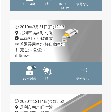
0～24歳
晴
幅9.0～
信号なし
13.0m
2019年3月31日(日)12:13
足利市福富町 付近
車両相互 小破事故
普通乗用車
軽自動車
(1)
(1)
死亡
負傷
(0)
(1)
距離
352m
他
25～34歳
晴
信号なし
2020年12月4日(金)13:52
足利市朝倉町 付近