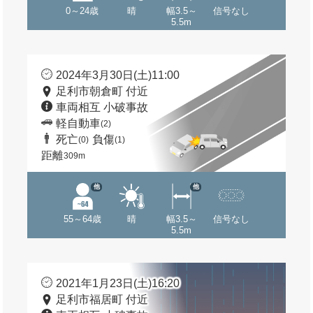
0～24歳
晴
幅3.5～
信号なし
5.5m
2024年3月30日(土)11:00
足利市朝倉町 付近
車両相互 小破事故
軽自動車
(2)
死亡
負傷
(0)
(1)
距離
309m
他
他
55～64歳
晴
幅3.5～
信号なし
5.5m
2021年1月23日(土)16:20
足利市福居町 付近