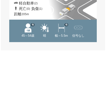
軽自動車
(2)
死亡
負傷
(0)
(1)
距離
205m
他
他
45～54歳
晴
幅～5.5m
信号なし