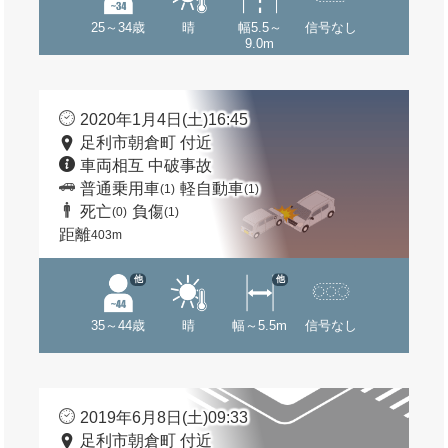
25～34歳
晴
幅5.5～
信号なし
9.0m
2020年1月4日(土)16:45
足利市朝倉町 付近
車両相互 中破事故
普通乗用車
軽自動車
(1)
(1)
死亡
負傷
(0)
(1)
距離
403m
他
他
35～44歳
晴
幅～5.5m
信号なし
2019年6月8日(土)09:33
足利市朝倉町 付近