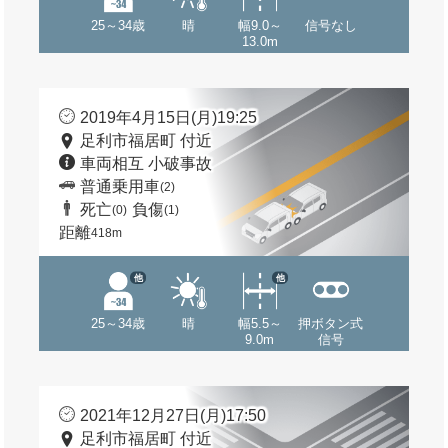
25～34歳
晴
幅9.0～
信号なし
13.0m
2019年4月15日(月)19:25
足利市福居町 付近
車両相互 小破事故
普通乗用車
(2)
死亡
負傷
(0)
(1)
距離
418m
他
他
25～34歳
晴
幅5.5～
押ボタン式
9.0m
信号
2021年12月27日(月)17:50
足利市福居町 付近