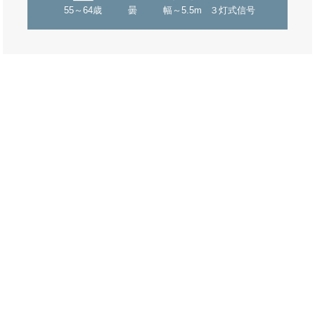
55～64歳
曇
幅～5.5m
３灯式信号