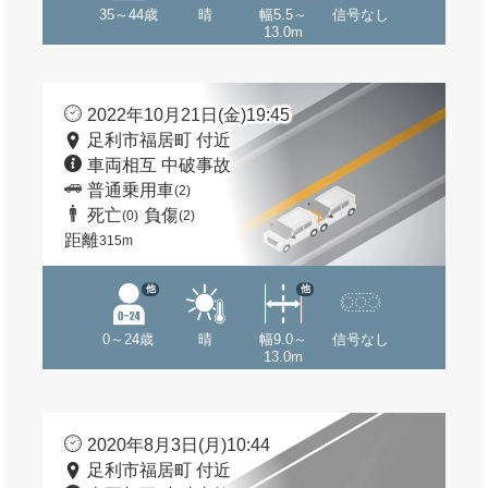
35～44歳
晴
幅5.5～
信号なし
13.0m
2022年10月21日(金)19:45
足利市福居町 付近
車両相互 中破事故
普通乗用車
(2)
死亡
負傷
(0)
(2)
距離
315m
他
他
0～24歳
晴
幅9.0～
信号なし
13.0m
2020年8月3日(月)10:44
足利市福居町 付近