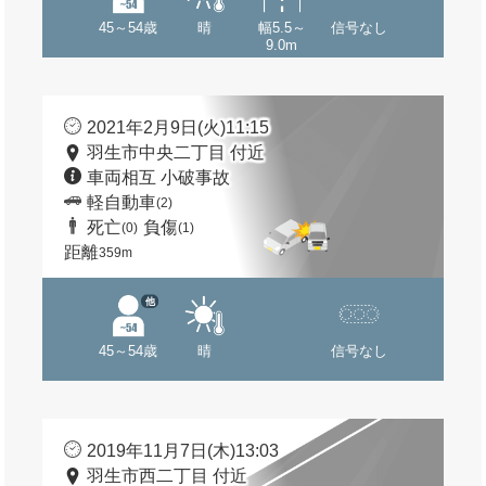
45～54歳
晴
幅5.5～
信号なし
9.0m
2021年2月9日(火)11:15
羽生市中央二丁目 付近
車両相互 小破事故
軽自動車
(2)
死亡
負傷
(0)
(1)
距離
359m
他
45～54歳
晴
信号なし
2019年11月7日(木)13:03
羽生市西二丁目 付近