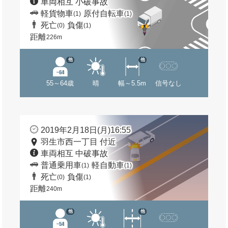
車両相互 小破事故
軽貨物車
原付自転車
(1)
(1)
死亡
負傷
(0)
(1)
距離
226m
他
他
55～64歳
晴
幅～5.5m
信号なし
2019年2月18日(月)16:55
羽生市西一丁目 付近
車両相互 中破事故
普通乗用車
軽自動車
(1)
(1)
死亡
負傷
(0)
(1)
距離
240m
他
他