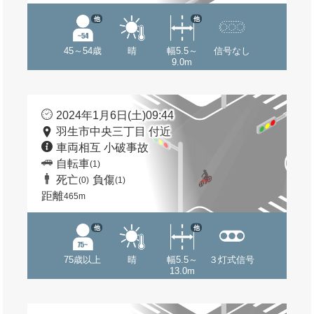
他
他
45～54歳
晴
幅5.5～
信号なし
9.0m
2024年1月6日(土)09:44
羽生市中央三丁目 付近
車両相互 小破事故
自転車
(1)
死亡
負傷
(0)
(1)
距離
465m
他
他
75歳以上
晴
幅5.5～
３灯式信号
13.0m