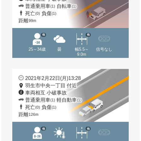
普通乗用車
自転車
(1)
(1)
死亡
負傷
(0)
(1)
距離
99m
他
他
25～34歳
曇
幅5.5～
信号なし
9.0m
2021年2月22日(月)13:28
羽生市中央一丁目 付近
車両相互 小破事故
普通乗用車
軽自動車
(1)
(1)
死亡
負傷
(0)
(1)
距離
126m
他
他