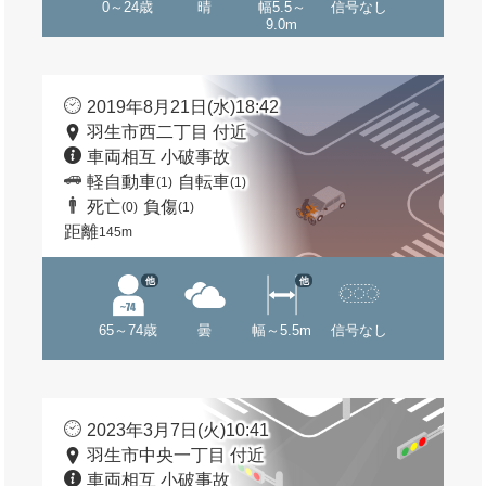
0～24歳
晴
幅5.5～
信号なし
9.0m
2019年8月21日(水)18:42
羽生市西二丁目 付近
車両相互 小破事故
軽自動車
自転車
(1)
(1)
死亡
負傷
(0)
(1)
距離
145m
他
他
65～74歳
曇
幅～5.5m
信号なし
2023年3月7日(火)10:41
羽生市中央一丁目 付近
車両相互 小破事故