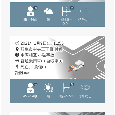
他
他
35～44歳
曇
幅5.5～
信号なし
9.0m
2021年1月9日(土)11:55
羽生市中央三丁目 付近
車両相互 小破事故
普通乗用車
自転車
(1)
(1)
死亡
負傷
(0)
(1)
距離
450m
他
他
45～54歳
晴
幅～5.5m
信号なし