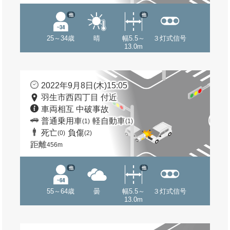
他
他
25～34歳
晴
幅5.5～
３灯式信号
13.0m
2022年9月8日(木)15:05
羽生市西四丁目 付近
車両相互 中破事故
普通乗用車
軽自動車
(1)
(1)
死亡
負傷
(0)
(2)
距離
456m
他
他
55～64歳
曇
幅5.5～
３灯式信号
13.0m