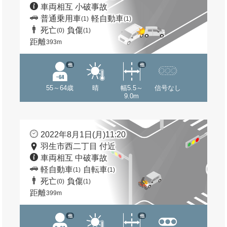
車両相互 小破事故
普通乗用車
軽自動車
(1)
(1)
死亡
負傷
(0)
(1)
距離
393m
他
他
55～64歳
晴
幅5.5～
信号なし
9.0m
2022年8月1日(月)11:20
羽生市西二丁目 付近
車両相互 中破事故
軽自動車
自転車
(1)
(1)
死亡
負傷
(0)
(1)
距離
399m
他
他