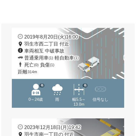
2019年8月20日(火)16:00
羽生市西二丁目 付近
車両相互 中破事故
普通乗用車
軽自動車
(1)
(1)
死亡
負傷
(0)
(1)
距離
314m
他
他
0～24歳
雨
幅5.5～
信号なし
13.0m
2023年12月18日(月)19:42
羽生市南一丁目の 付近