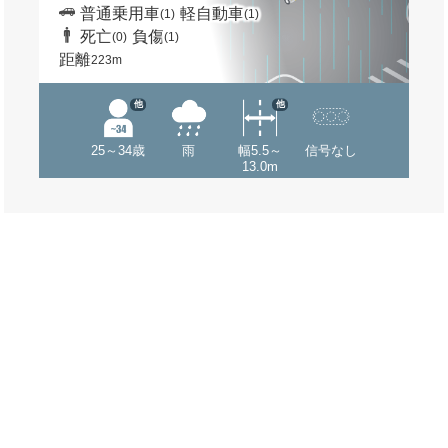
普通乗用車
軽自動車
(1)
(1)
死亡
負傷
(0)
(1)
距離
223m
他
他
25～34歳
雨
幅5.5～
信号なし
13.0m