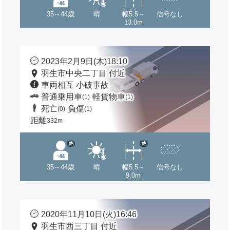
35～44歳
晴
幅5.5～
信号なし
13.0m
2023年2月9日(木)18:10
羽生市中央二丁目 付近
車両相互 小破事故
普通乗用車
軽貨物車
(1)
(1)
死亡
負傷
(0)
(1)
距離
332m
他
他
35～44歳
晴
幅5.5～
信号なし
9.0m
2020年11月10日(火)16:46
羽生市西三丁目 付近