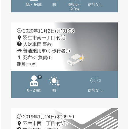
55～64歳
晴
幅5.5～
信号なし
9.0m
2020年11月2日(月)01:08
羽生市南一丁目 付近
人対車両 事故
普通乗用車
歩行者
(1)
(1)
死亡
負傷
(0)
(1)
距離
226m
他
0～24歳
晴
信号なし
2019年1月24日(木)09:50
羽生市西二丁目 付近