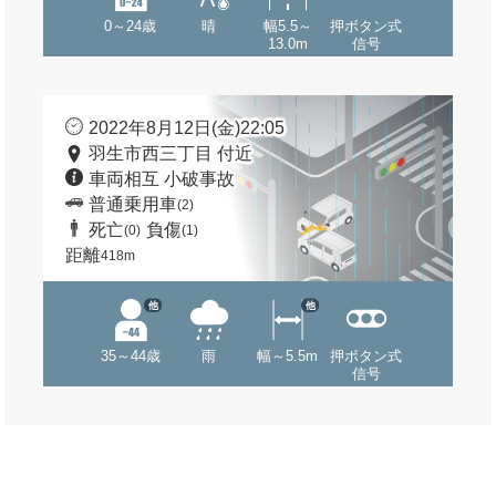
0～24歳
晴
幅5.5～
押ボタン式
13.0m
信号
2022年8月12日(金)22:05
羽生市西三丁目 付近
車両相互 小破事故
普通乗用車
(2)
死亡
負傷
(0)
(1)
距離
418m
他
他
35～44歳
雨
幅～5.5m
押ボタン式
信号