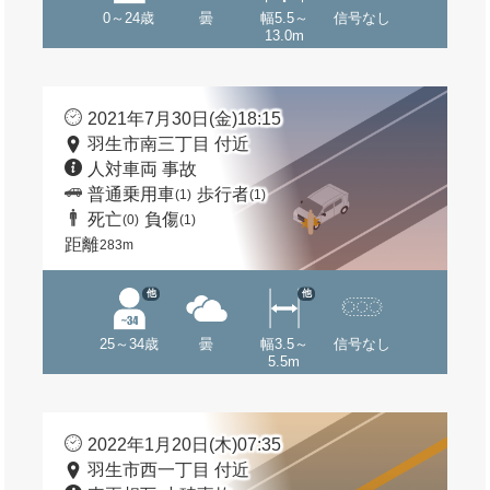
0～24歳
曇
幅5.5～
信号なし
13.0m
2021年7月30日(金)18:15
羽生市南三丁目 付近
人対車両 事故
普通乗用車
歩行者
(1)
(1)
死亡
負傷
(0)
(1)
距離
283m
他
他
25～34歳
曇
幅3.5～
信号なし
5.5m
2022年1月20日(木)07:35
羽生市西一丁目 付近