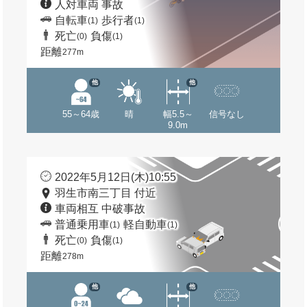
人対車両 事故
自転車
歩行者
(1)
(1)
死亡
負傷
(0)
(1)
距離
277m
他
他
55～64歳
晴
幅5.5～
信号なし
9.0m
2022年5月12日(木)10:55
羽生市南三丁目 付近
車両相互 中破事故
普通乗用車
軽自動車
(1)
(1)
死亡
負傷
(0)
(1)
距離
278m
他
他