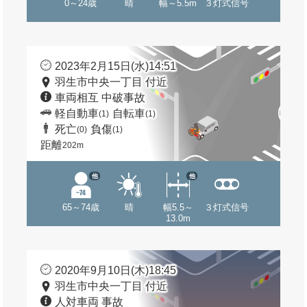
0～24歳
晴
幅～5.5m
３灯式信号
2023年2月15日(水)14:51
羽生市中央一丁目 付近
車両相互 中破事故
軽自動車
自転車
(1)
(1)
死亡
負傷
(0)
(1)
距離
202m
他
他
65～74歳
晴
幅5.5～
３灯式信号
13.0m
2020年9月10日(木)18:45
羽生市中央一丁目 付近
人対車両 事故