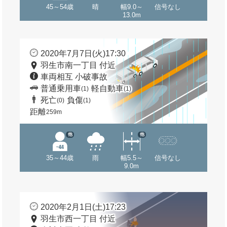
45～54歳
晴
幅9.0～
信号なし
13.0m
2020年7月7日(火)17:30
羽生市南一丁目 付近
車両相互 小破事故
普通乗用車
軽自動車
(1)
(1)
死亡
負傷
(0)
(1)
距離
259m
他
他
35～44歳
雨
幅5.5～
信号なし
9.0m
2020年2月1日(土)17:23
羽生市西一丁目 付近