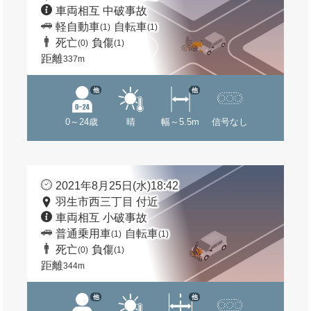
車両相互 中破事故
軽自動車
自転車
(1)
(1)
死亡
負傷
(0)
(1)
距離
337m
他
他
0～24歳
晴
幅～5.5m
信号なし
2021年8月25日(水)18:42
羽生市西三丁目 付近
車両相互 小破事故
普通乗用車
自転車
(1)
(1)
死亡
負傷
(0)
(1)
距離
344m
他
他