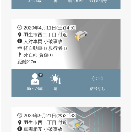
0～24歳
曇
幅～5.5m
３灯式信号
2020年4月11日(土)14:52
羽生市西二丁目 付近
人対車両 小破事故
軽自動車
歩行者
(1)
(1)
死亡
負傷
(0)
(1)
距離
217m
他
65～74歳
晴
信号なし
2023年9月21日(木)21:33
羽生市西二丁目 付近
車両相互 小破事故