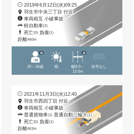
2019年6月12日(水)09:25
羽生市中央三丁目 付近
車両相互 小破事故
軽自動車
(2)
死亡
負傷
(0)
(1)
距離
460m
他
他
25～34歳
晴
幅9.0～
信号なし
13.0m
2021年11月3日(水)12:40
羽生市西四丁目 付近
車両相互 小破事故
普通貨物車
普通自動二輪大
(1)
(1)
死亡
負傷
(0)
(1)
距離
463m