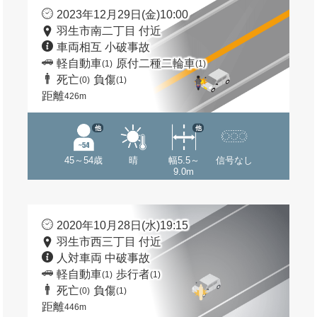
2023年12月29日(金)10:00
羽生市南二丁目 付近
車両相互 小破事故
軽自動車
原付二種二輪車
(1)
(1)
死亡
負傷
(0)
(1)
距離
426m
他
他
45～54歳
晴
幅5.5～
信号なし
9.0m
2020年10月28日(水)19:15
羽生市西三丁目 付近
人対車両 中破事故
軽自動車
歩行者
(1)
(1)
死亡
負傷
(0)
(1)
距離
446m