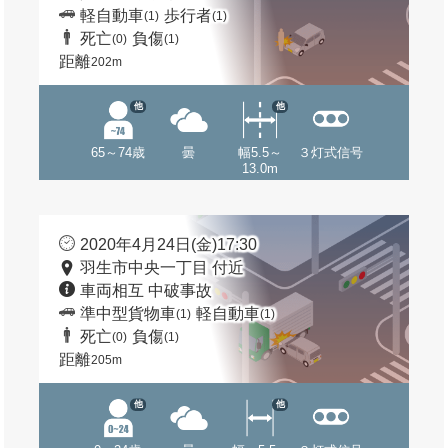
軽自動車
歩行者
(1)
(1)
死亡
負傷
(0)
(1)
距離
202m
他
他
65～74歳
曇
幅5.5～
３灯式信号
13.0m
2020年4月24日(金)17:30
羽生市中央一丁目 付近
車両相互 中破事故
準中型貨物車
軽自動車
(1)
(1)
死亡
負傷
(0)
(1)
距離
205m
他
他