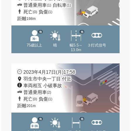
普通乗用車
自転車
(1)
(1)
死亡
負傷
(0)
(1)
距離
198m
他
他
75歳以上
晴
幅5.5～
３灯式信号
13.0m
2023年4月17日(月)17:58
羽生市中央一丁目 付近
車両相互 小破事故
普通乗用車
(2)
死亡
負傷
(0)
(1)
距離
201m
他
他