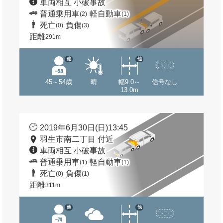
車両相互 小破事故
普通乗用車
軽自動車
(2)
(1)
死亡
負傷
(0)
(3)
距離
291m
他
他
45～54歳
晴
幅9.0～
信号なし
13.0m
2019年6月30日(日)13:45
羽生市南二丁目 付近
車両相互 小破事故
普通乗用車
軽自動車
(1)
(1)
死亡
負傷
(0)
(1)
距離
311m
他
他