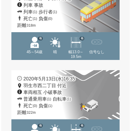
列車 事故
列車
歩行者
(1)
(1)
死亡
負傷
(1)
(0)
距離
318m
他
他
45～54歳
晴
幅13.0～
信号なし
19.5m
2020年5月13日(水)16:35
羽生市西二丁目 付近
車両相互 小破事故
普通乗用車
自転車
(1)
(1)
死亡
負傷
(0)
(1)
距離
322m
他
他