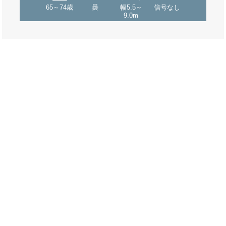
65～74歳
曇
幅5.5～
信号なし
9.0m