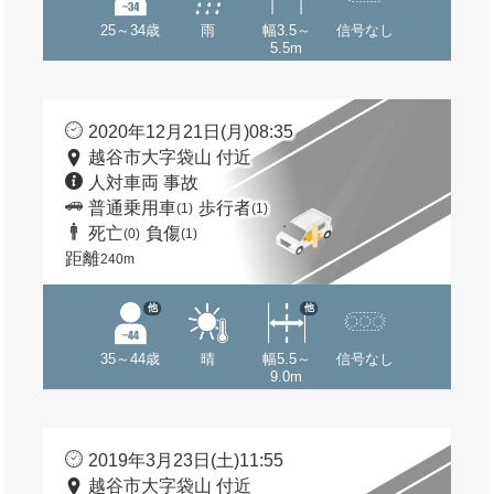
25～34歳
雨
幅3.5～
信号なし
5.5m
2020年12月21日(月)08:35
越谷市大字袋山 付近
人対車両 事故
普通乗用車
歩行者
(1)
(1)
死亡
負傷
(0)
(1)
距離
240m
他
他
35～44歳
晴
幅5.5～
信号なし
9.0m
2019年3月23日(土)11:55
越谷市大字袋山 付近