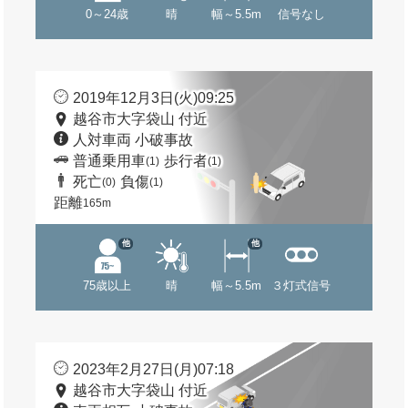
0～24歳
晴
幅～5.5m
信号なし
2019年12月3日(火)09:25
越谷市大字袋山 付近
人対車両 小破事故
普通乗用車
歩行者
(1)
(1)
死亡
負傷
(0)
(1)
距離
165m
他
他
75歳以上
晴
幅～5.5m
３灯式信号
2023年2月27日(月)07:18
越谷市大字袋山 付近