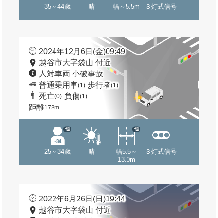
35～44歳
晴
幅～5.5m
３灯式信号
2024年12月6日(金)09:49
越谷市大字袋山 付近
人対車両 小破事故
普通乗用車
歩行者
(1)
(1)
死亡
負傷
(0)
(1)
距離
173m
他
他
25～34歳
晴
幅5.5～
３灯式信号
13.0m
2022年6月26日(日)19:44
越谷市大字袋山 付近