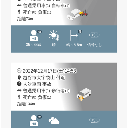
普通乗用車
自転車
(1)
(1)
死亡
負傷
(0)
(1)
距離
73m
他
他
35～44歳
晴
幅～5.5m
信号なし
2022年12月17日(土)14:53
越谷市大字袋山 付近
人対車両 事故
普通乗用車
歩行者
(1)
(1)
死亡
負傷
(0)
(1)
距離
134m
他