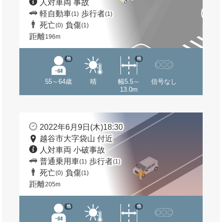
人対車両 事故
軽自動車
歩行者
(1)
(1)
死亡
負傷
(0)
(1)
距離
196m
他
他
55～64歳
晴
幅5.5～
信号なし
13.0m
2022年6月9日(木)18:30
越谷市大字袋山 付近
人対車両 小破事故
普通乗用車
歩行者
(1)
(1)
死亡
負傷
(0)
(1)
距離
205m
他
他