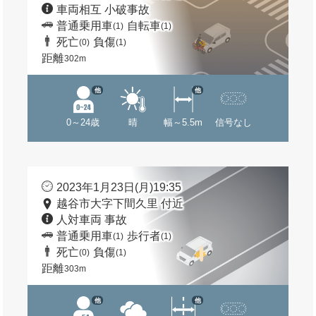
車両相互 小破事故
普通乗用車
自転車
(1)
(1)
死亡
負傷
(0)
(1)
距離
302m
他
他
0～24歳
晴
幅～5.5m
信号なし
2023年1月23日(月)19:35
越谷市大字下間久里 付近
人対車両 事故
普通乗用車
歩行者
(1)
(1)
死亡
負傷
(0)
(1)
距離
303m
他
他