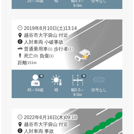
25～34歳
晴
幅5.5～
信号なし
9.0m
2019年8月10日(土)13:14
越谷市大字袋山 付近
人対車両 小破事故
普通乗用車
歩行者
(1)
(1)
死亡
負傷
(0)
(1)
距離
151m
他
他
45～54歳
晴
幅5.5～
信号なし
9.0m
2022年6月16日(木)09:18
越谷市大字袋山 付近
人対車両 事故