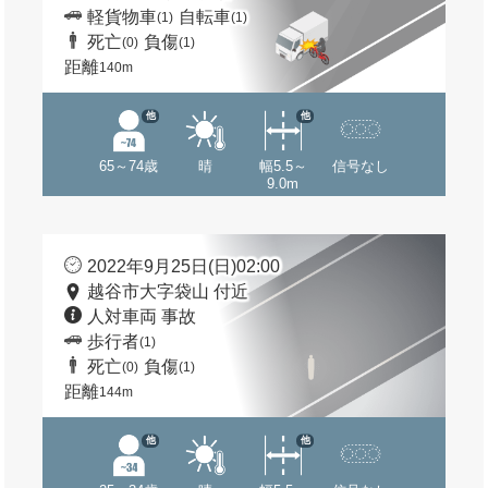
軽貨物車
自転車
(1)
(1)
死亡
負傷
(0)
(1)
距離
140m
他
他
65～74歳
晴
幅5.5～
信号なし
9.0m
2022年9月25日(日)02:00
越谷市大字袋山 付近
人対車両 事故
歩行者
(1)
死亡
負傷
(0)
(1)
距離
144m
他
他