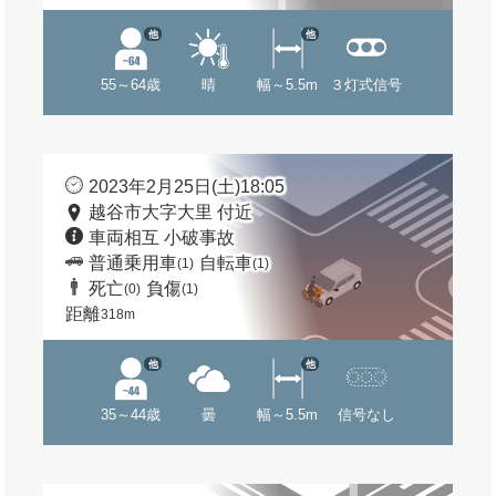
他
他
55～64歳
晴
幅～5.5m
３灯式信号
2023年2月25日(土)18:05
越谷市大字大里 付近
車両相互 小破事故
普通乗用車
自転車
(1)
(1)
死亡
負傷
(0)
(1)
距離
318m
他
他
35～44歳
曇
幅～5.5m
信号なし