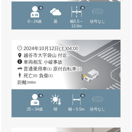
他
他
0～24歳
曇
幅5.5～
信号なし
13.0m
2024年10月12日(土)04:00
越谷市大字袋山 付近
車両相互 小破事故
普通乗用車
原付自転車
(1)
(1)
死亡
負傷
(0)
(1)
距離
348m
他
他
25～34歳
晴
幅～5.5m
信号なし