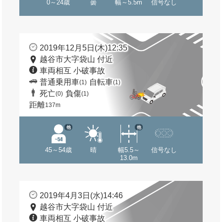
0～24歳
曇
幅～5.5m
信号なし
2019年12月5日(木)12:35
越谷市大字袋山 付近
車両相互 小破事故
普通乗用車
自転車
(1)
(1)
死亡
負傷
(0)
(1)
距離
137m
他
他
45～54歳
晴
幅5.5～
信号なし
13.0m
2019年4月3日(水)14:46
越谷市大字袋山 付近
車両相互 小破事故