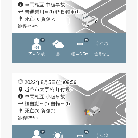
車両相互 中破事故
普通乗用車
軽貨物車
(1)
(1)
死亡
負傷
(0)
(2)
距離
254m
他
他
25～34歳
曇
幅～5.5m
信号なし
2022年8月5日(金)09:56
越谷市大字袋山 付近
車両相互 小破事故
軽自動車
自転車
(1)
(1)
死亡
負傷
(0)
(1)
距離
255m
他
他