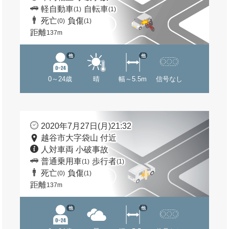
軽自動車
自転車
(1)
(1)
死亡
負傷
(0)
(1)
距離
137m
他
他
0～24歳
晴
幅～5.5m
信号なし
2020年7月27日(月)21:32
越谷市大字袋山 付近
人対車両 小破事故
普通乗用車
歩行者
(1)
(1)
死亡
負傷
(0)
(1)
距離
137m
他
他