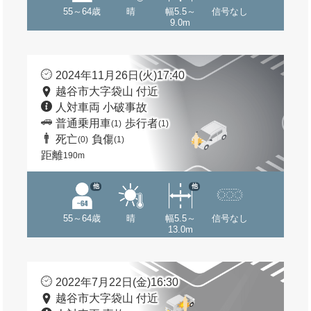
55～64歳
晴
幅5.5～
信号なし
9.0m
2024年11月26日(火)17:40
越谷市大字袋山 付近
人対車両 小破事故
普通乗用車
歩行者
(1)
(1)
死亡
負傷
(0)
(1)
距離
190m
他
他
55～64歳
晴
幅5.5～
信号なし
13.0m
2022年7月22日(金)16:30
越谷市大字袋山 付近