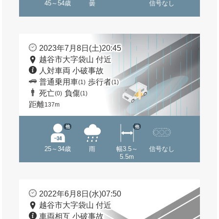
45～54歳
曇
信号なし
2023年7月8日(土)20:45
越谷市大字袋山 付近
人対車両 小破事故
普通乗用車
歩行者
(1)
(1)
死亡
負傷
(0)
(1)
距離
137m
他
他
25～34歳
雨
幅3.5～
信号なし
5.5m
2022年6月8日(水)07:50
越谷市大字袋山 付近
車両相互 小破事故