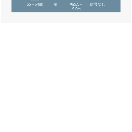
55～64歳
晴
幅5.5～
信号なし
9.0m