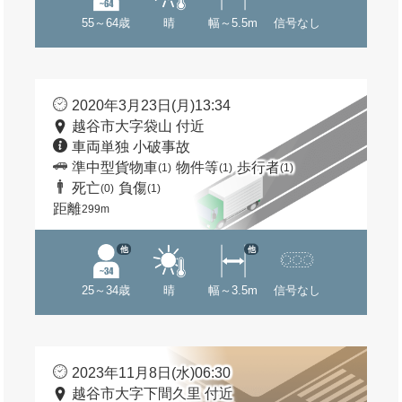
55～64歳
晴
幅～5.5m
信号なし
2020年3月23日(月)13:34
越谷市大字袋山 付近
車両単独 小破事故
準中型貨物車
物件等
歩行者
(1)
(1)
(1)
死亡
負傷
(0)
(1)
距離
299m
他
他
25～34歳
晴
幅～3.5m
信号なし
2023年11月8日(水)06:30
越谷市大字下間久里 付近