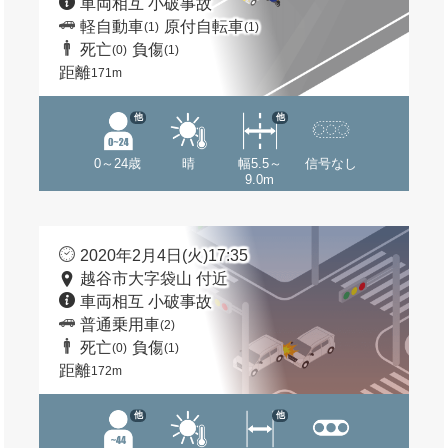
車両相互 小破事故
軽自動車
原付自転車
(1)
(1)
死亡
負傷
(0)
(1)
距離
171m
他
他
0～24歳
晴
幅5.5～
信号なし
9.0m
2020年2月4日(火)17:35
越谷市大字袋山 付近
車両相互 小破事故
普通乗用車
(2)
死亡
負傷
(0)
(1)
距離
172m
他
他