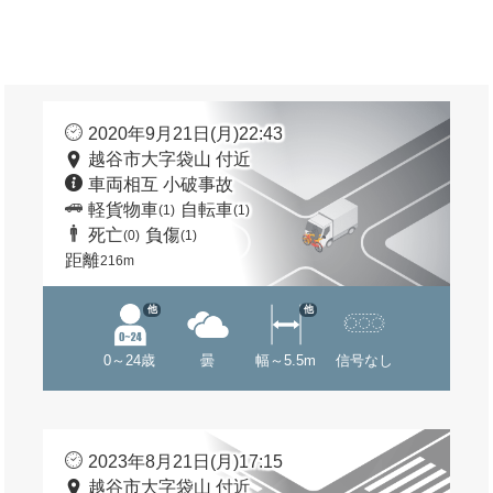
2020年9月21日(月)22:43
越谷市大字袋山 付近
車両相互 小破事故
軽貨物車
自転車
(1)
(1)
死亡
負傷
(0)
(1)
距離
216m
他
他
0～24歳
曇
幅～5.5m
信号なし
2023年8月21日(月)17:15
越谷市大字袋山 付近