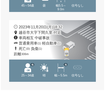
45～54歳
曇
幅5.5～
信号なし
9.0m
2023年11月20日(月)18:32
越谷市大字下間久里 付近
車両相互 中破事故
普通乗用車
軽自動車
(1)
(1)
死亡
負傷
(0)
(1)
距離
306m
他
他
25～34歳
晴
幅～5.5m
信号なし