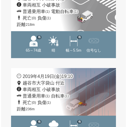
車両相互 小破事故
普通乗用車
電動自転車
(1)
(1)
死亡
負傷
(0)
(1)
距離
218m
他
他
65～74歳
晴
幅～5.5m
信号なし
2019年4月19日(金)19:10
越谷市大字袋山 付近
車両相互 小破事故
普通乗用車
自転車
(1)
(1)
死亡
負傷
(0)
(1)
距離
236m
他
他