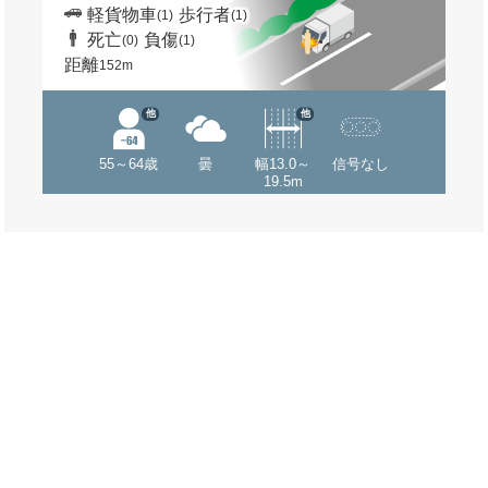
軽貨物車
歩行者
(1)
(1)
死亡
負傷
(0)
(1)
距離
152m
他
他
55～64歳
曇
幅13.0～
信号なし
19.5m