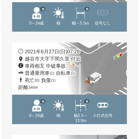
他
他
0～24歳
晴
幅～5.5m
信号なし
2021年6月27日(日)07:28
越谷市大字下間久里 付近
車両相互 中破事故
普通乗用車
自転車
(1)
(1)
死亡
負傷
(0)
(1)
距離
340m
他
他
0～24歳
晴
幅5.5～
３灯式信号
13.0m