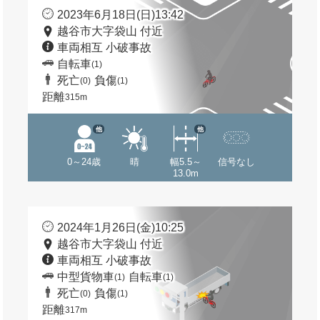
2023年6月18日(日)13:42
越谷市大字袋山 付近
車両相互 小破事故
自転車
(1)
死亡
負傷
(0)
(1)
距離
315m
他
他
0～24歳
晴
幅5.5～
信号なし
13.0m
2024年1月26日(金)10:25
越谷市大字袋山 付近
車両相互 小破事故
中型貨物車
自転車
(1)
(1)
死亡
負傷
(0)
(1)
距離
317m