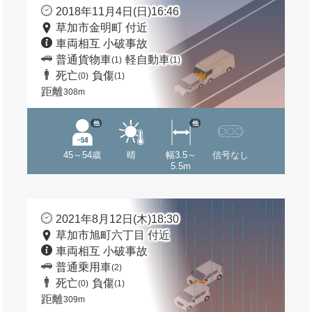
2018年11月4日(日)16:46
草加市金明町 付近
車両相互 小破事故
普通貨物車
軽自動車
(1)
(1)
死亡
負傷
(0)
(1)
距離
308m
他
他
45～54歳
晴
幅3.5～
信号なし
5.5m
2021年8月12日(木)18:30
草加市旭町六丁目 付近
車両相互 小破事故
普通乗用車
(2)
死亡
負傷
(0)
(1)
距離
309m