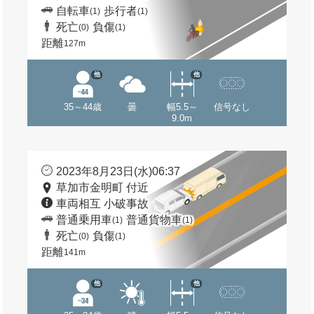
自転車
歩行者
(1)
(1)
死亡
負傷
(0)
(1)
距離
127m
他
他
35～44歳
曇
幅5.5～
信号なし
9.0m
2023年8月23日(水)06:37
草加市金明町 付近
車両相互 小破事故
普通乗用車
普通貨物車
(1)
(1)
死亡
負傷
(0)
(1)
距離
141m
他
他