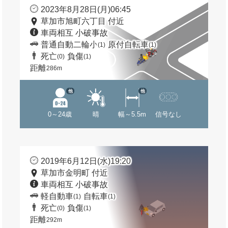
2023年8月28日(月)06:45
草加市旭町六丁目 付近
車両相互 小破事故
普通自動二輪小
原付自転車
(1)
(1)
死亡
負傷
(0)
(1)
距離
286m
他
他
0～24歳
晴
幅～5.5m
信号なし
2019年6月12日(水)19:20
草加市金明町 付近
車両相互 小破事故
軽自動車
自転車
(1)
(1)
死亡
負傷
(0)
(1)
距離
292m