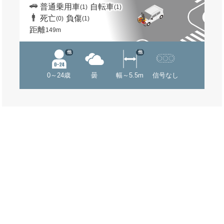
普通乗用車
自転車
(1)
(1)
死亡
負傷
(0)
(1)
距離
149m
他
他
0～24歳
曇
幅～5.5m
信号なし