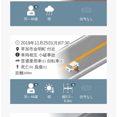
他
35～44歳
雨
信号なし
2019年11月25日(月)07:30
草加市金明町 付近
車両相互 小破事故
普通乗用車
自転車
(1)
(1)
死亡
負傷
(0)
(1)
距離
309m
他
他
35～44歳
晴
幅5.5～
信号なし
9.0m