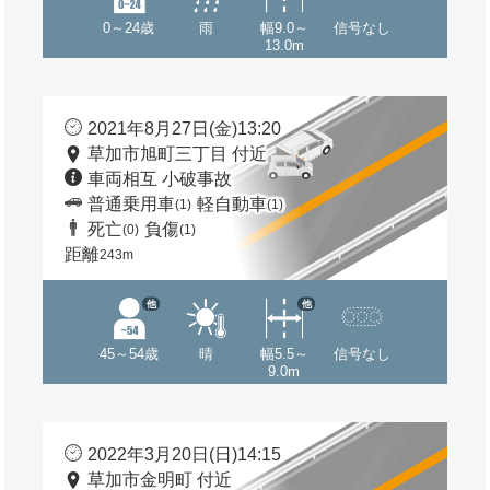
0～24歳
雨
幅9.0～
信号なし
13.0m
2021年8月27日(金)13:20
草加市旭町三丁目 付近
車両相互 小破事故
普通乗用車
軽自動車
(1)
(1)
死亡
負傷
(0)
(1)
距離
243m
他
他
45～54歳
晴
幅5.5～
信号なし
9.0m
2022年3月20日(日)14:15
草加市金明町 付近