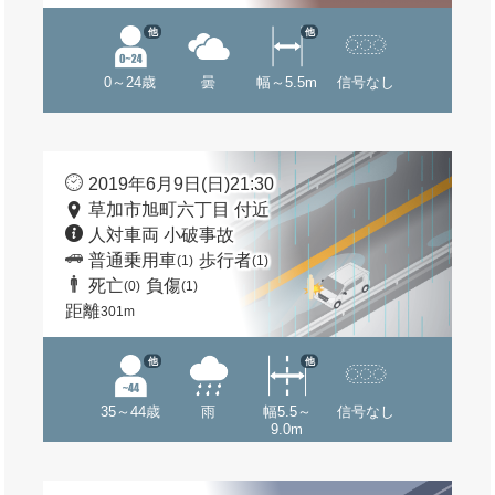
他
他
0～24歳
曇
幅～5.5m
信号なし
2019年6月9日(日)21:30
草加市旭町六丁目 付近
人対車両 小破事故
普通乗用車
歩行者
(1)
(1)
死亡
負傷
(0)
(1)
距離
301m
他
他
35～44歳
雨
幅5.5～
信号なし
9.0m