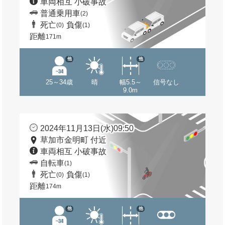
車両相互 小破事故
普通乗用車
(2)
死亡
負傷
(0)
(1)
距離
171m
他
他
25～34歳
晴
幅5.5～
信号なし
9.0m
2024年11月13日(水)09:50
草加市金明町 付近
車両相互 小破事故
自転車
(1)
死亡
負傷
(0)
(1)
距離
174m
他
他