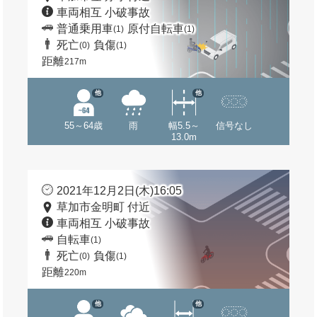
車両相互 小破事故
普通乗用車
原付自転車
(1)
(1)
死亡
負傷
(0)
(1)
距離
217m
他
他
55～64歳
雨
幅5.5～
信号なし
13.0m
2021年12月2日(木)16:05
草加市金明町 付近
車両相互 小破事故
自転車
(1)
死亡
負傷
(0)
(1)
距離
220m
他
他