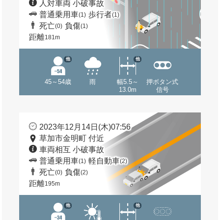
人対車両 小破事故
普通乗用車
歩行者
(1)
(1)
死亡
負傷
(0)
(1)
距離
181m
他
他
45～54歳
雨
幅5.5～
押ボタン式
13.0m
信号
2023年12月14日(木)07:56
草加市金明町 付近
車両相互 小破事故
普通乗用車
軽自動車
(1)
(2)
死亡
負傷
(0)
(2)
距離
195m
他
他