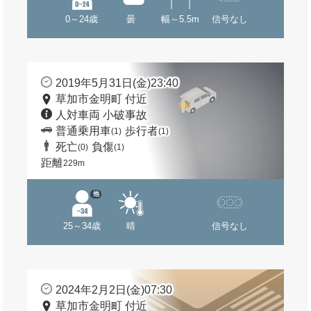
0～24歳
曇
幅～5.5m
信号なし
2019年5月31日(金)23:40
草加市金明町 付近
人対車両 小破事故
普通乗用車
歩行者
(1)
(1)
死亡
負傷
(0)
(1)
距離
229m
他
25～34歳
晴
信号なし
2024年2月2日(金)07:30
草加市金明町 付近