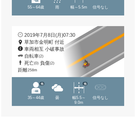
55～64歳
雨
幅～5.5m
信号なし
2019年7月8日(月)07:30
草加市金明町 付近
車両相互 小破事故
自転車
(2)
死亡
負傷
(0)
(2)
距離
258m
他
他
35～44歳
曇
幅5.5～
信号なし
9.0m