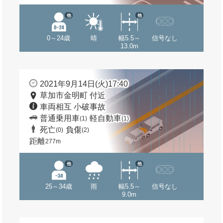
他
他
0～24歳
晴
幅5.5～
信号なし
13.0m
2021年9月14日(火)17:40
草加市金明町 付近
車両相互 小破事故
普通乗用車
軽自動車
(1)
(1)
死亡
負傷
(0)
(2)
距離
277m
他
他
25～34歳
雨
幅5.5～
信号なし
9.0m