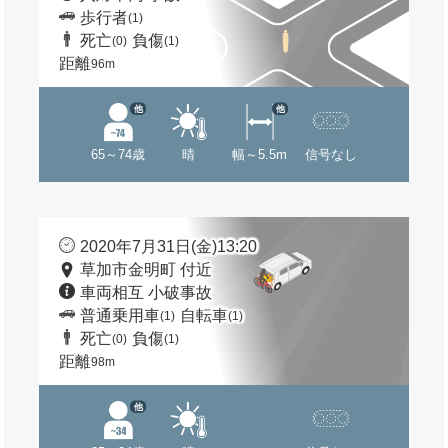
歩行者
(1)
死亡
負傷
(0)
(1)
距離
96m
他
他
65～74歳
晴
幅～5.5m
信号なし
2020年7月31日(金)13:20
草加市金明町 付近
車両相互 小破事故
普通乗用車
自転車
(1)
(1)
死亡
負傷
(0)
(1)
距離
98m
他