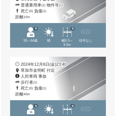
普通乗用車
物件等
(1)
(1)
死亡
負傷
(0)
(1)
距離
15m
他
他
55～64歳
晴
幅5.5～
信号なし
9.0m
2024年12月6日(金)23:40
草加市金明町 付近
人対車両 事故
歩行者
(1)
死亡
負傷
(0)
(1)
距離
40m
他
他