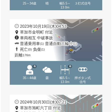
25～34歳
晴
幅5.5～
３灯式信号
13.0m
2023年10月19日(木)04:53
草加市金明町 付近
車両相互 中破事故
普通乗用車
普通自動二輪小
(1)
(1)
死亡
負傷
(0)
(1)
距離
176m
他
他
35～44歳
曇
幅5.5～
押ボタン式
13.0m
信号
2024年10月30日(水)07:21
草加市旭町六丁目 付近