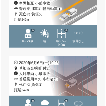
車両相互 小破事故
普通乗用車
軽自動車
(1)
(1)
死亡
負傷
(0)
(2)
距離
245m
他
他
0～24歳
晴
幅5.5～
信号なし
9.0m
2020年6月6日(土)19:25
草加市金明町 付近
人対車両 小破事故
普通乗用車
歩行者
(1)
(1)
死亡
負傷
(0)
(1)
距離
247m
他
他