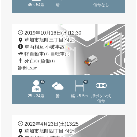
45～54歳
晴
信号なし
2019年10月16日(水)12:30
草加市旭町三丁目 付近
車両相互 小破事故
軽自動車
自転車
(1)
(1)
死亡
負傷
(0)
(1)
距離
151m
他
他
25～34歳
曇
幅～5.5m
押ボタン式
信号
2022年4月23日(土)13:25
草加市旭町四丁目 付近