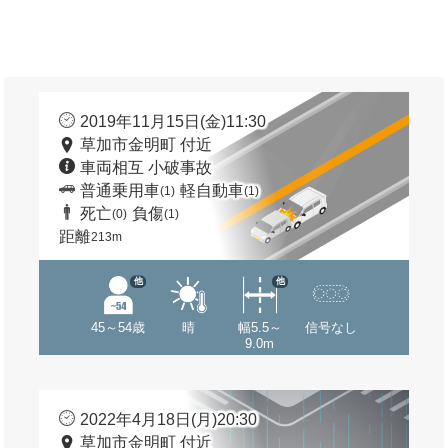
2019年11月15日(金)11:30
草加市金明町 付近
車両相互 小破事故
普通乗用車
軽自動車
(1)
(1)
死亡
負傷
(0)
(1)
距離
213m
他
他
45～54歳
晴
幅5.5～
信号なし
9.0m
2022年4月18日(月)20:30
草加市金明町 付近