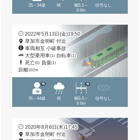
25～34歳
晴
幅5.5～
信号なし
9.0m
2022年5月13日(金)19:50
草加市金明町 付近
車両相互 小破事故
大型乗用車
自転車
(1)
(1)
死亡
負傷
(0)
(1)
距離
202m
他
他
35～44歳
雨
幅5.5～
信号なし
9.0m
2020年8月6日(木)17:45
草加市金明町 付近