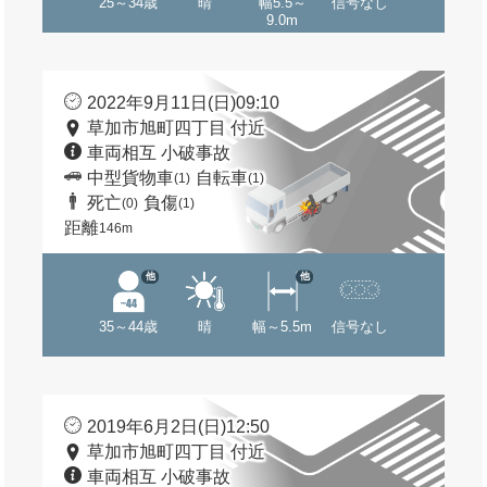
25～34歳
晴
幅5.5～
信号なし
9.0m
2022年9月11日(日)09:10
草加市旭町四丁目 付近
車両相互 小破事故
中型貨物車
自転車
(1)
(1)
死亡
負傷
(0)
(1)
距離
146m
他
他
35～44歳
晴
幅～5.5m
信号なし
2019年6月2日(日)12:50
草加市旭町四丁目 付近
車両相互 小破事故