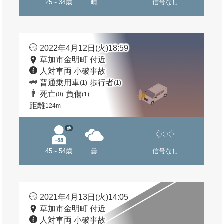
25～34歳
晴
信号なし
2022年4月12日(火)18:59
草加市金明町 付近
人対車両 小破事故
普通乗用車
歩行者
(1)
(1)
死亡
負傷
(0)
(1)
距離
124m
他
45～54歳
曇
信号なし
2021年4月13日(火)14:05
草加市金明町 付近
人対車両 小破事故