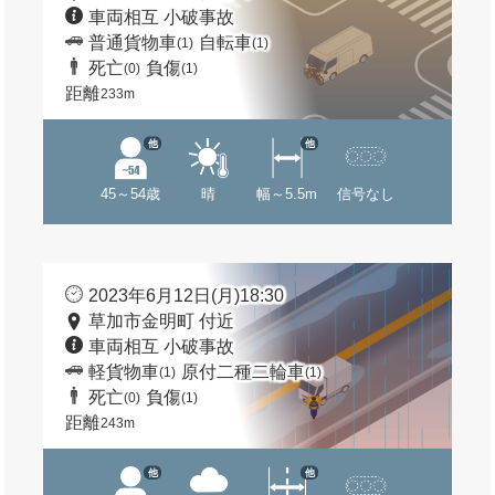
車両相互 小破事故
普通貨物車
自転車
(1)
(1)
死亡
負傷
(0)
(1)
距離
233m
他
他
45～54歳
晴
幅～5.5m
信号なし
2023年6月12日(月)18:30
草加市金明町 付近
車両相互 小破事故
軽貨物車
原付二種二輪車
(1)
(1)
死亡
負傷
(0)
(1)
距離
243m
他
他