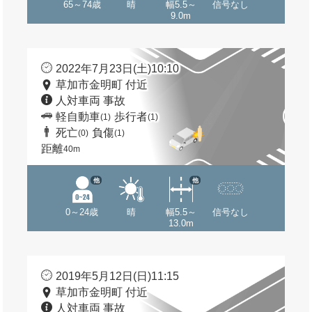
65～74歳
晴
幅5.5～
信号なし
9.0m
2022年7月23日(土)10:10
草加市金明町 付近
人対車両 事故
軽自動車
歩行者
(1)
(1)
死亡
負傷
(0)
(1)
距離
40m
他
他
0～24歳
晴
幅5.5～
信号なし
13.0m
2019年5月12日(日)11:15
草加市金明町 付近
人対車両 事故