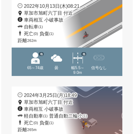
2022年10月13日(木)08:21
草加市旭町六丁目 付近
車両相互 小破事故
自転車
(1)
死亡
負傷
(0)
(1)
距離
262m
他
他
65～74歳
曇
幅5.5～
信号なし
9.0m
2024年3月25日(月)18:49
草加市旭町六丁目 付近
車両相互 小破事故
軽自動車
普通自動二輪小
(1)
(1)
死亡
負傷
(0)
(1)
距離
265m