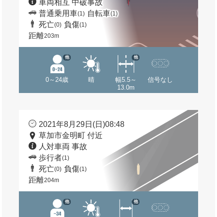
車両相互 中破事故
普通乗用車
自転車
(1)
(1)
死亡
負傷
(0)
(1)
距離
203m
他
他
0～24歳
晴
幅5.5～
信号なし
13.0m
2021年8月29日(日)08:48
草加市金明町 付近
人対車両 事故
歩行者
(1)
死亡
負傷
(0)
(1)
距離
204m
他
他