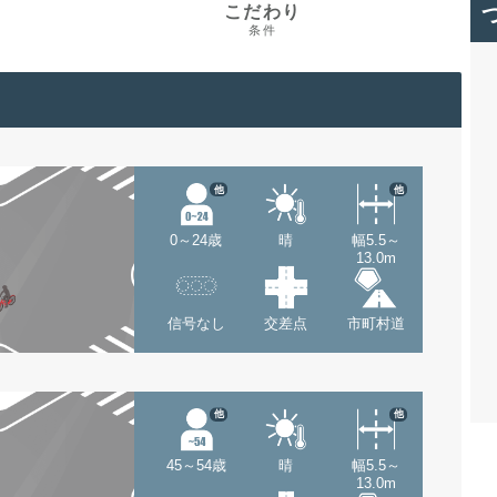
こだわり
条件
他
他
0～24歳
晴
幅5.5～
13.0m
信号なし
交差点
市町村道
他
他
45～54歳
晴
幅5.5～
13.0m