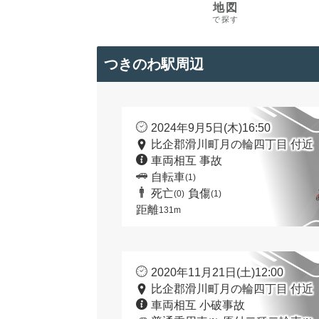
地図
で探す
つきのわ駅周辺
2024年9月5日(木)16:50
比企郡滑川町月の輪四丁目 付近
車両相互 事故
自転車
(1)
死亡
負傷
(0)
(1)
距離
131m
2020年11月21日(土)12:00
比企郡滑川町月の輪四丁目 付近
車両相互 小破事故