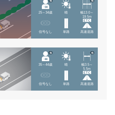
他
他
25～34歳
晴
幅13.0～
19.5m
信号なし
単路
高速道路
他
他
35～44歳
晴
幅3.5～
5.5m
信号なし
単路
高速道路