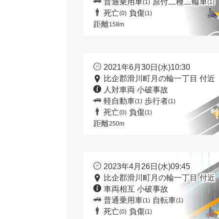
普通乗用車
原付二種二輪車
(1)
(1)
死亡
負傷
(0)
(1)
距離
158m
2021年6月30日(水)10:30
比企郡滑川町月の輪一丁目 付近
人対車両 小破事故
軽自動車
歩行者
(1)
(1)
死亡
負傷
(0)
(1)
距離
250m
2023年4月26日(水)09:45
比企郡滑川町月の輪一丁目 付近
車両相互 小破事故
普通乗用車
自転車
(1)
(1)
死亡
負傷
(0)
(1)