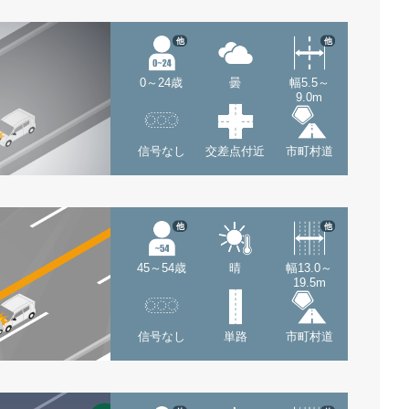
他
他
0～24歳
曇
幅5.5～
9.0m
信号なし
交差点付近
市町村道
他
他
45～54歳
晴
幅13.0～
19.5m
信号なし
単路
市町村道