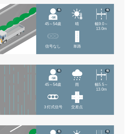
他
他
45～54歳
晴
幅9.0～
13.0m
信号なし
単路
他
他
45～54歳
雨
幅5.5～
13.0m
３灯式信号
交差点
他
他