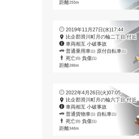
距離
255m
2019年11月27日(水)17:44
比企郡滑川町月の輪二丁目 付近
車両相互 小破事故
普通乗用車
原付自転車
(1)
(1)
死亡
負傷
(0)
(1)
距離
286m
2022年4月26日(火)07:05
比企郡滑川町月の輪六丁目 付近
車両相互 小破事故
普通貨物車
自転車
(1)
(1)
死亡
負傷
(0)
(1)
距離
346m