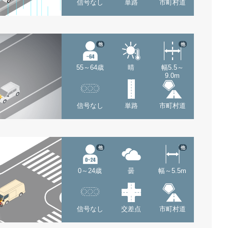
信号なし
単路
市町村道
他
他
55～64歳
晴
幅5.5～
9.0m
信号なし
単路
市町村道
他
他
0～24歳
曇
幅～5.5m
信号なし
交差点
市町村道