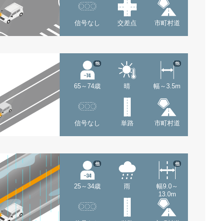
信号なし
交差点
市町村道
他
他
65～74歳
晴
幅～3.5m
信号なし
単路
市町村道
他
他
25～34歳
雨
幅9.0～
13.0m