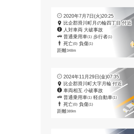
2020年7月7日(火)20:25
比企郡滑川町月の輪四丁目 付近
人対車両 大破事故
普通乗用車
歩行者
(1)
(1)
死亡
負傷
(0)
(1)
距離
348m
2024年11月29日(金)07:35
比企郡滑川町大字月輪 付近
車両相互 小破事故
普通乗用車
軽自動車
(1)
(1)
死亡
負傷
(0)
(1)
距離
389m