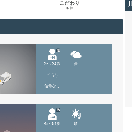
こだわり
条件
他
25～34歳
曇
信号なし
他
45～54歳
晴