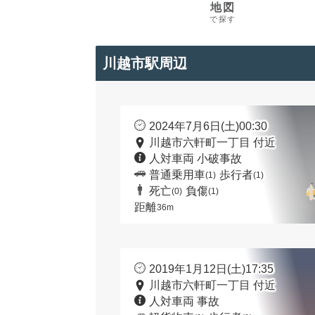
地図
で探す
川越市駅周辺
2024年7月6日(土)00:30
川越市六軒町一丁目 付近
人対車両 小破事故
普通乗用車
歩行者
(1)
(1)
死亡
負傷
(0)
(1)
距離
36m
2019年1月12日(土)17:35
川越市六軒町一丁目 付近
人対車両 事故