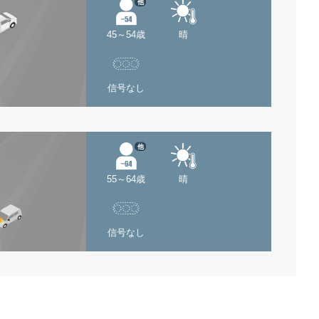
他
45～54歳
晴
信号なし
他
55～64歳
晴
信号なし