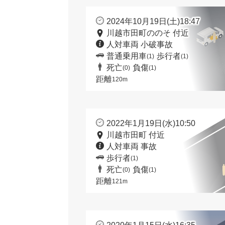
2024年10月19日(土)18:47
川越市田町ののそ 付近
人対車両 小破事故
普通乗用車
歩行者
(1)
(1)
死亡
負傷
(0)
(1)
距離
120m
2022年1月19日(水)10:50
川越市田町 付近
人対車両 事故
歩行者
(1)
死亡
負傷
(0)
(1)
距離
121m