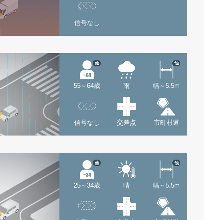
信号なし
他
他
55～64歳
雨
幅～5.5m
信号なし
交差点
市町村道
他
他
25～34歳
晴
幅～5.5m