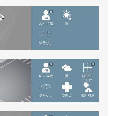
他
35～44歳
晴
信号なし
他
他
45～54歳
曇
幅5.5～
13.0m
信号なし
交差点
市町村道