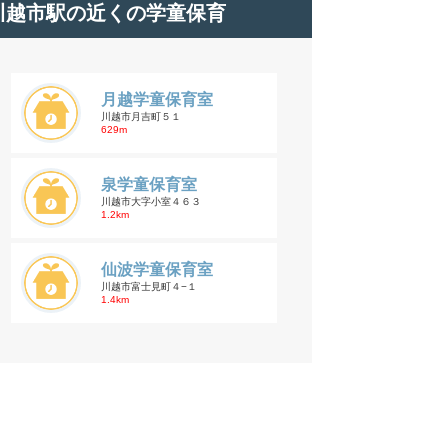
川越市駅の近くの学童保育
月越学童保育室
川越市月吉町５１
629m
泉学童保育室
川越市大字小室４６３
1.2km
仙波学童保育室
川越市富士見町４−１
1.4km