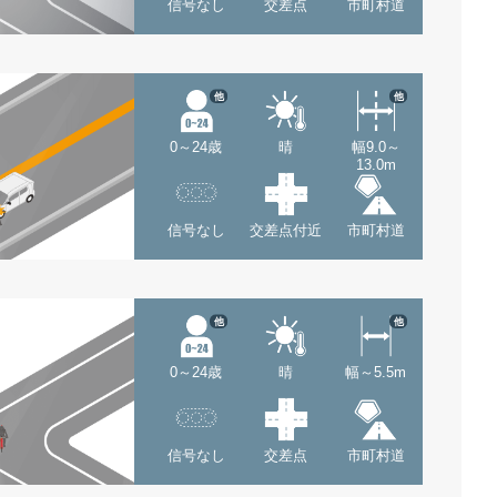
信号なし
交差点
市町村道
他
他
0～24歳
晴
幅9.0～
13.0m
信号なし
交差点付近
市町村道
他
他
0～24歳
晴
幅～5.5m
信号なし
交差点
市町村道