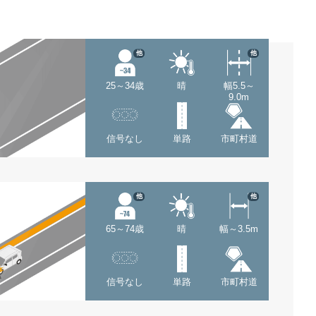
他
他
25～34歳
晴
幅5.5～
9.0m
信号なし
単路
市町村道
他
他
65～74歳
晴
幅～3.5m
信号なし
単路
市町村道