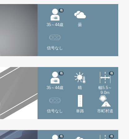
他
35～44歳
曇
信号なし
他
他
35～44歳
晴
幅5.5～
9.0m
信号なし
単路
市町村道
他
他