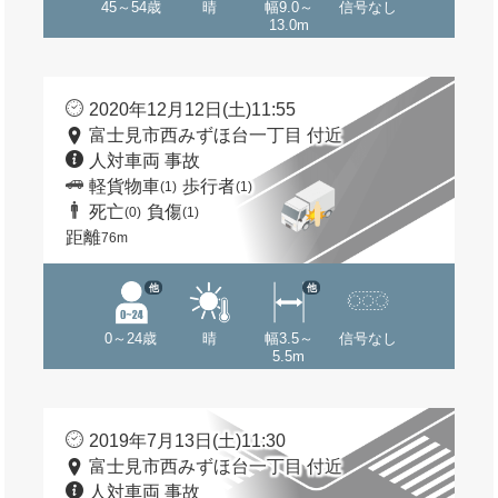
45～54歳
晴
幅9.0～
信号なし
13.0m
2020年12月12日(土)11:55
富士見市西みずほ台一丁目 付近
人対車両 事故
軽貨物車
歩行者
(1)
(1)
死亡
負傷
(0)
(1)
距離
76m
他
他
0～24歳
晴
幅3.5～
信号なし
5.5m
2019年7月13日(土)11:30
富士見市西みずほ台一丁目 付近
人対車両 事故