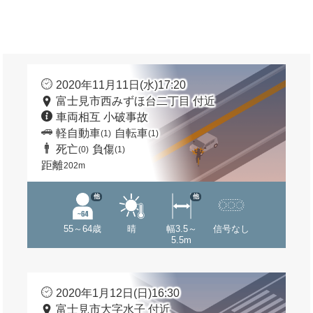
2020年11月11日(水)17:20
富士見市西みずほ台二丁目 付近
車両相互 小破事故
軽自動車
自転車
(1)
(1)
死亡
負傷
(0)
(1)
距離
202m
他
他
55～64歳
晴
幅3.5～
信号なし
5.5m
2020年1月12日(日)16:30
富士見市大字水子 付近