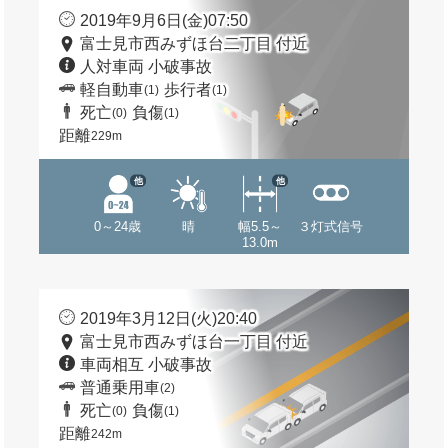
2019年9月6日(金)07:50
富士見市西みずほ台二丁目 付近
人対車両 小破事故
軽自動車
歩行者
(1)
(1)
死亡
負傷
(0)
(1)
距離
229m
他
他
0～24歳
晴
幅5.5～
３灯式信号
13.0m
2019年3月12日(火)20:40
富士見市西みずほ台一丁目 付近
車両相互 小破事故
普通乗用車
(2)
死亡
負傷
(0)
(1)
距離
242m