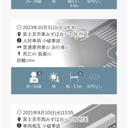
25～34歳
雨
幅5.5～
信号なし
9.0m
2023年10月31日(火)19:30
富士見市東みずほ台一丁目 付近
人対車両 小破事故
普通乗用車
歩行者
(1)
(1)
死亡
負傷
(0)
(1)
距離
105m
他
他
45～54歳
晴
幅～5.5m
信号なし
2021年8月10日(火)13:55
富士見市西みずほ台一丁目 付近
車両相互 小破事故