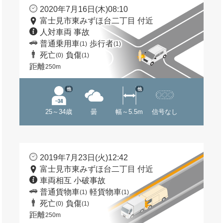
2020年7月16日(木)08:10
富士見市東みずほ台二丁目 付近
人対車両 事故
普通乗用車
歩行者
(1)
(1)
死亡
負傷
(0)
(1)
距離
250m
他
他
25～34歳
曇
幅～5.5m
信号なし
2019年7月23日(火)12:42
富士見市東みずほ台二丁目 付近
車両相互 小破事故
普通貨物車
軽貨物車
(1)
(1)
死亡
負傷
(0)
(1)
距離
250m