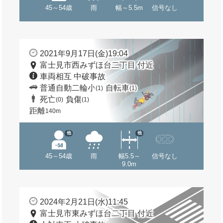
45～54歳
雨
幅～5.5m
信号なし
2021年9月17日(金)19:04
富士見市西みずほ台二丁目 付近
車両相互 中破事故
普通自動二輪小
自転車
(1)
(1)
死亡
負傷
(0)
(1)
距離
140m
他
他
45～54歳
雨
幅5.5～
信号なし
9.0m
2024年2月21日(水)11:45
富士見市東みずほ台二丁目 付近