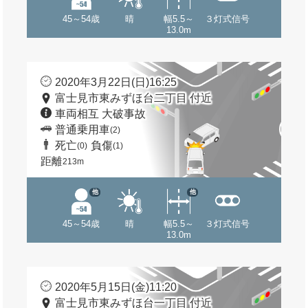
45～54歳
晴
幅5.5～
３灯式信号
13.0m
2020年3月22日(日)16:25
富士見市東みずほ台二丁目 付近
車両相互 大破事故
普通乗用車
(2)
死亡
負傷
(0)
(1)
距離
213m
他
他
45～54歳
晴
幅5.5～
３灯式信号
13.0m
2020年5月15日(金)11:20
富士見市東みずほ台一丁目 付近