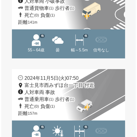
人対車両 小破事故
普通貨物車
歩行者
(1)
(1)
死亡
負傷
(0)
(1)
距離
141m
他
他
55～64歳
曇
幅～5.5m
信号なし
2024年11月5日(火)07:50
富士見市西みずほ台一丁目 付近
人対車両 事故
普通乗用車
歩行者
(1)
(1)
死亡
負傷
(0)
(1)
距離
157m
他
他