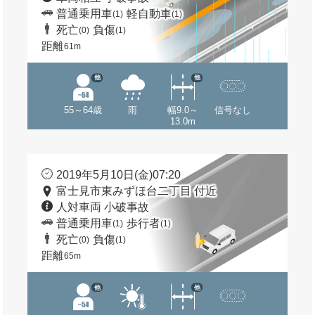
普通乗用車
軽自動車
(1)
(1)
死亡
負傷
(0)
(1)
距離
61m
他
他
55～64歳
雨
幅9.0～
信号なし
13.0m
2019年5月10日(金)07:20
富士見市東みずほ台二丁目 付近
人対車両 小破事故
普通乗用車
歩行者
(1)
(1)
死亡
負傷
(0)
(1)
距離
65m
他
他