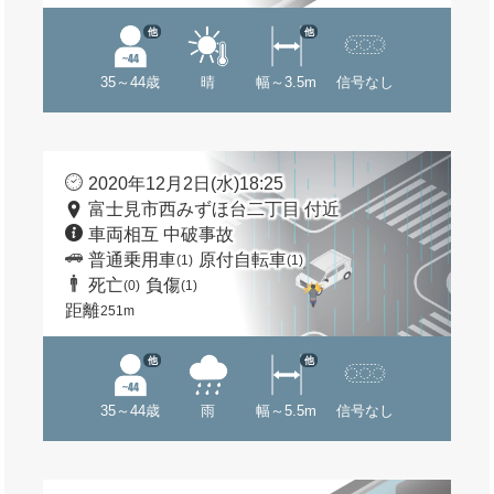
他
他
35～44歳
晴
幅～3.5m
信号なし
2020年12月2日(水)18:25
富士見市西みずほ台二丁目 付近
車両相互 中破事故
普通乗用車
原付自転車
(1)
(1)
死亡
負傷
(0)
(1)
距離
251m
他
他
35～44歳
雨
幅～5.5m
信号なし