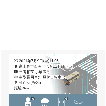
2021年7月9日(金)11:05
富士見市西みずほ台二丁目 付近
車両相互 小破事故
中型乗用車
原付自転車
(1)
(1)
死亡
負傷
(0)
(1)
距離
134m
他
他