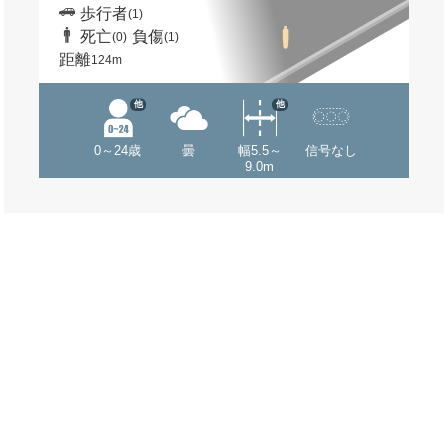
歩行者
(1)
死亡
負傷
(0)
(1)
距離
124m
他
他
0～24歳
曇
幅5.5～
信号なし
9.0m