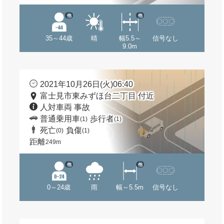
他
他
35～44歳
晴
幅5.5～
信号なし
9.0m
2021年10月26日(火)06:40
富士見市東みずほ台二丁目 付近
人対車両 事故
普通乗用車
歩行者
(1)
(1)
死亡
負傷
(0)
(1)
距離
249m
他
他
0～24歳
雨
幅～5.5m
信号なし