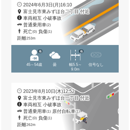
2024年6月3日(月)16:10
富士見市東みずほ台二丁目 付近
車両相互 小破事故
普通乗用車
(2)
死亡
負傷
(0)
(1)
距離
253m
他
他
45～54歳
曇
幅5.5～
信号なし
9.0m
2023年8月10日(木)12:52
富士見市東みずほ台一丁目 付近
車両相互 小破事故
普通乗用車
原付自転車
(1)
(1)
死亡
負傷
(0)
(1)
距離
262m