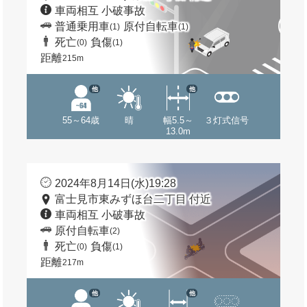
車両相互 小破事故
普通乗用車
原付自転車
(1)
(1)
死亡
負傷
(0)
(1)
距離
215m
他
他
55～64歳
晴
幅5.5～
３灯式信号
13.0m
2024年8月14日(水)19:28
富士見市東みずほ台二丁目 付近
車両相互 小破事故
原付自転車
(2)
死亡
負傷
(0)
(1)
距離
217m
他
他