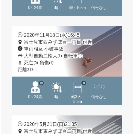
0～24歳
晴
幅～5.5m
信号なし
2020年11月18日(水)16:45
富士見市西みずほ台一丁目 付近
車両相互 小破事故
大型自動二輪大
自転車
(1)
(1)
死亡
負傷
(0)
(1)
距離
217m
他
他
0～24歳
晴
幅3.5～
信号なし
5.5m
2020年5月31日(日)21:35
富士見市東みずほ台二丁目 付近