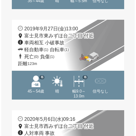
35～44歳
晴
幅～5.5m
信号なし
2019年9月27日(金)13:00
富士見市東みずほ台二丁目 付近
車両相互 小破事故
軽自動車
自転車
(1)
(1)
死亡
負傷
(0)
(1)
距離
123m
他
他
45～54歳
晴
幅9.0～
信号なし
13.0m
2020年5月6日(水)09:16
富士見市西みずほ台二丁目 付近
人対車両 事故