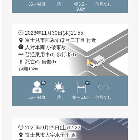
35～44歳
晴
幅5.5～
信号なし
9.0m
2023年11月30日(木)11:55
富士見市西みずほ台二丁目 付近
人対車両 小破事故
普通乗用車
歩行者
(1)
(1)
死亡
負傷
(0)
(1)
距離
182m
他
他
35～44歳
晴
幅～5.5m
信号なし
2021年9月25日(土)17:22
富士見市大字水子 付近