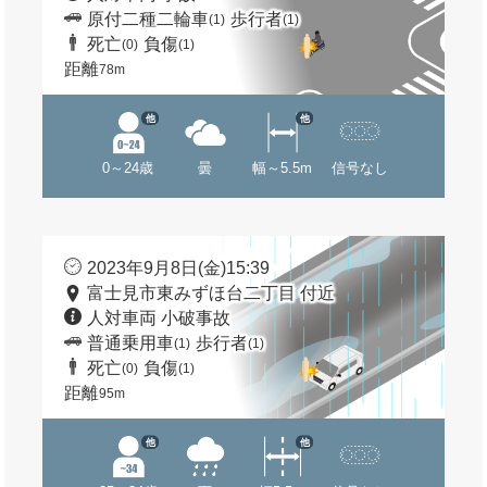
原付二種二輪車
歩行者
(1)
(1)
死亡
負傷
(0)
(1)
距離
78m
他
他
0～24歳
曇
幅～5.5m
信号なし
2023年9月8日(金)15:39
富士見市東みずほ台二丁目 付近
人対車両 小破事故
普通乗用車
歩行者
(1)
(1)
死亡
負傷
(0)
(1)
距離
95m
他
他