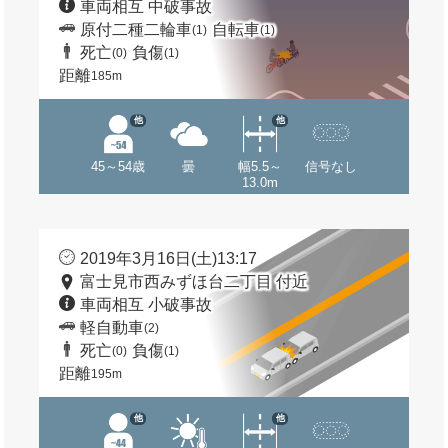
車両相互 中破事故
原付二種二輪車
自転車
(1)
(1)
死亡
負傷
(0)
(1)
距離
185m
他
他
45～54歳
曇
幅5.5～
信号なし
13.0m
2019年3月16日(土)13:17
富士見市西みずほ台二丁目 付近
車両相互 小破事故
軽自動車
(2)
死亡
負傷
(0)
(1)
距離
195m
他
他