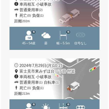
車両相互 小破事故
普通乗用車
(2)
死亡
負傷
(0)
(1)
距離
202m
他
他
45～54歳
曇
幅～5.5m
信号なし
2024年7月29日(月)10:15
富士見市東みずほ台一丁目 付近
車両相互 小破事故
普通乗用車
自転車
(1)
(1)
死亡
負傷
(0)
(1)
距離
213m
他
他