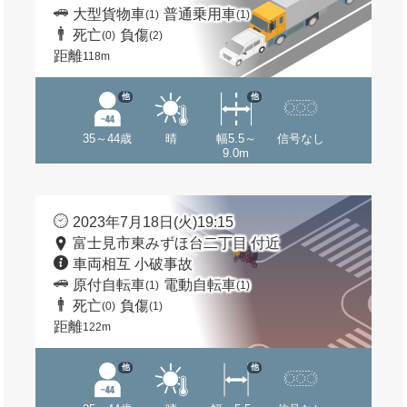
大型貨物車
普通乗用車
(1)
(1)
死亡
負傷
(0)
(2)
距離
118m
他
他
35～44歳
晴
幅5.5～
信号なし
9.0m
2023年7月18日(火)19:15
富士見市東みずほ台二丁目 付近
車両相互 小破事故
原付自転車
電動自転車
(1)
(1)
死亡
負傷
(0)
(1)
距離
122m
他
他