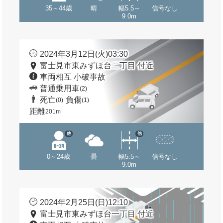
35～44歳
晴
幅5.5～
信号なし
9.0m
2024年3月12日(火)03:30
富士見市東みずほ台二丁目 付近
車両相互 小破事故
普通乗用車
(2)
死亡
負傷
(0)
(1)
距離
201m
他
他
0～24歳
曇
幅5.5～
信号なし
9.0m
2024年2月25日(日)12:10
富士見市東みずほ台一丁目 付近