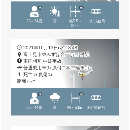
他
他
25～34歳
晴
幅5.5～
３灯式信号
13.0m
2021年10月13日(水)18:48
富士見市東みずほ台一丁目 付近
車両相互 中破事故
普通乗用車
原付二種二輪車
(1)
(1)
死亡
負傷
(0)
(1)
距離
262m
他
他
35～44歳
雨
幅～5.5m
３灯式信号