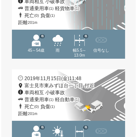
車両相互 小破事故
普通乗用車
軽貨物車
(1)
(1)
死亡
負傷
(0)
(1)
距離
201m
他
他
45～54歳
雨
幅5.5～
信号なし
13.0m
2019年11月15日(金)11:48
富士見市東みずほ台一丁目 付近
車両相互 小破事故
普通乗用車
軽自動車
(1)
(1)
死亡
負傷
(0)
(1)
距離
201m
他
他