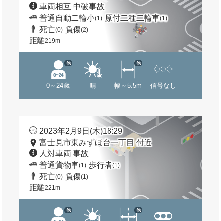
車両相互 中破事故
普通自動二輪小
原付二種二輪車
(1)
(1)
死亡
負傷
(0)
(2)
距離
219m
他
他
0～24歳
晴
幅～5.5m
信号なし
2023年2月9日(木)18:29
富士見市東みずほ台一丁目 付近
人対車両 事故
普通貨物車
歩行者
(1)
(1)
死亡
負傷
(0)
(1)
距離
221m
他
他