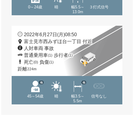
0～24歳
晴
幅5.5～
３灯式信号
13.0m
2022年6月27日(月)08:50
富士見市西みずほ台一丁目 付近
人対車両 事故
普通乗用車
歩行者
(1)
(1)
死亡
負傷
(0)
(1)
距離
224m
他
他
45～54歳
晴
幅3.5～
信号なし
5.5m