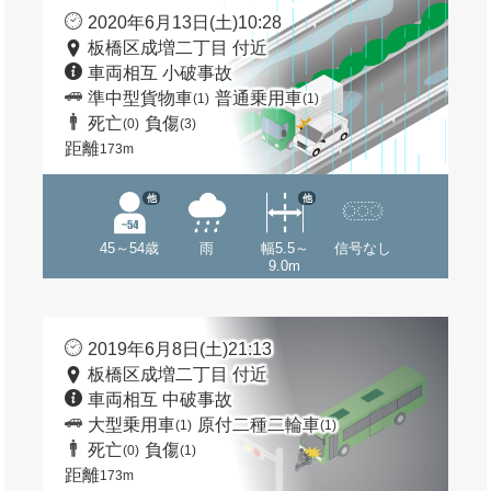
2020年6月13日(土)10:28
板橋区成増二丁目 付近
車両相互 小破事故
準中型貨物車
普通乗用車
(1)
(1)
死亡
負傷
(0)
(3)
距離
173m
他
他
45～54歳
雨
幅5.5～
信号なし
9.0m
2019年6月8日(土)21:13
板橋区成増二丁目 付近
車両相互 中破事故
大型乗用車
原付二種二輪車
(1)
(1)
死亡
負傷
(0)
(1)
距離
173m