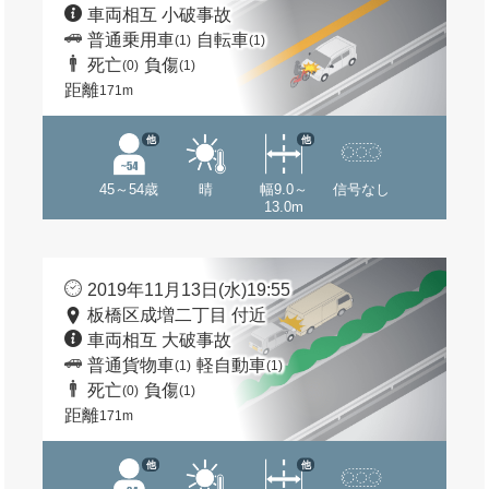
車両相互 小破事故
普通乗用車
自転車
(1)
(1)
死亡
負傷
(0)
(1)
距離
171m
他
他
45～54歳
晴
幅9.0～
信号なし
13.0m
2019年11月13日(水)19:55
板橋区成増二丁目 付近
車両相互 大破事故
普通貨物車
軽自動車
(1)
(1)
死亡
負傷
(0)
(1)
距離
171m
他
他