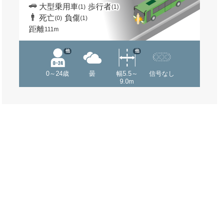
大型乗用車
歩行者
(1)
(1)
死亡
負傷
(0)
(1)
距離
111m
他
他
0～24歳
曇
幅5.5～
信号なし
9.0m