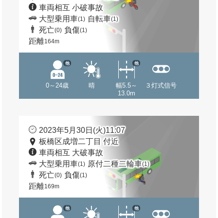
車両相互 小破事故
大型乗用車
自転車
(1)
(1)
死亡
負傷
(0)
(1)
距離
164m
他
他
0～24歳
晴
幅5.5～
３灯式信号
13.0m
2023年5月30日(火)11:07
板橋区成増二丁目 付近
車両相互 大破事故
大型乗用車
原付二種二輪車
(1)
(1)
死亡
負傷
(0)
(1)
距離
169m
他
他