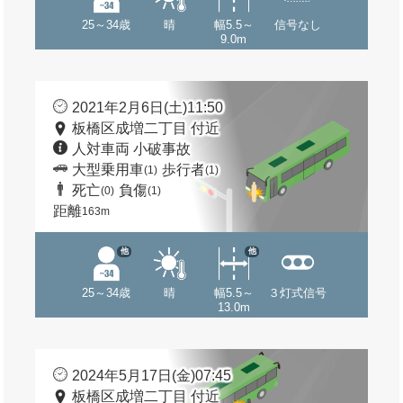
25～34歳
晴
幅5.5～
信号なし
9.0m
2021年2月6日(土)11:50
板橋区成増二丁目 付近
人対車両 小破事故
大型乗用車
歩行者
(1)
(1)
死亡
負傷
(0)
(1)
距離
163m
他
他
25～34歳
晴
幅5.5～
３灯式信号
13.0m
2024年5月17日(金)07:45
板橋区成増二丁目 付近