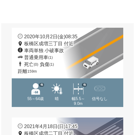
2020年10月2日(金)08:35
板橋区成増三丁目 付近
車両単独 小破事故
普通乗用車
(1)
死亡
負傷
(0)
(1)
距離
159m
他
他
55～64歳
晴
幅5.5～
信号なし
9.0m
2021年4月18日(日)17:45
板橋区成増二丁目 付近