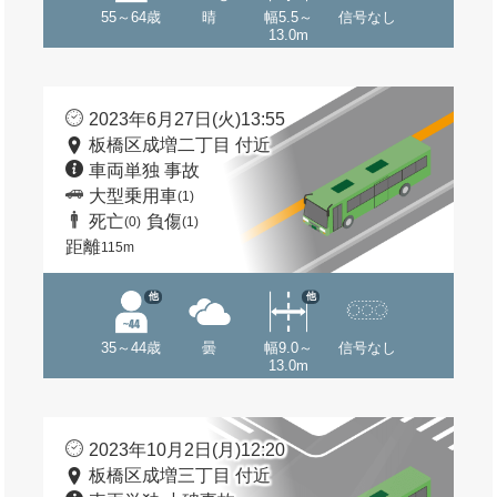
55～64歳
晴
幅5.5～
信号なし
13.0m
2023年6月27日(火)13:55
板橋区成増二丁目 付近
車両単独 事故
大型乗用車
(1)
死亡
負傷
(0)
(1)
距離
115m
他
他
35～44歳
曇
幅9.0～
信号なし
13.0m
2023年10月2日(月)12:20
板橋区成増三丁目 付近