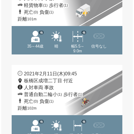
軽貨物車
歩行者
(1)
(1)
死亡
負傷
(0)
(1)
距離
101m
他
他
35～44歳
晴
幅5.5～
信号なし
9.0m
2021年2月11日(木)09:45
板橋区成増二丁目 付近
人対車両 事故
普通自動二輪小
歩行者
(1)
(1)
死亡
負傷
(0)
(1)
距離
102m
他
他