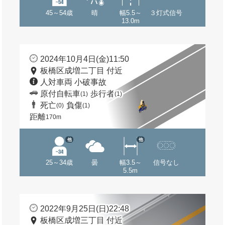
45～54歳
晴
幅5.5～
３灯式信号
13.0m
2024年10月4日(金)11:50
板橋区成増二丁目 付近
人対車両 小破事故
原付自転車
歩行者
(1)
(1)
死亡
負傷
(0)
(1)
距離
170m
他
他
25～34歳
曇
幅3.5～
信号なし
5.5m
2022年9月25日(日)22:48
板橋区成増三丁目 付近