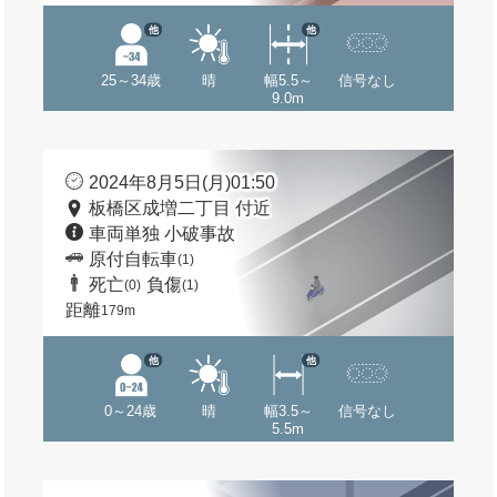
他
他
25～34歳
晴
幅5.5～
信号なし
9.0m
2024年8月5日(月)01:50
板橋区成増二丁目 付近
車両単独 小破事故
原付自転車
(1)
死亡
負傷
(0)
(1)
距離
179m
他
他
0～24歳
晴
幅3.5～
信号なし
5.5m