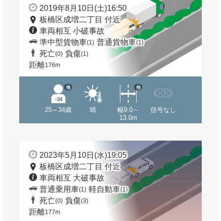
2019年8月10日(土)16:50
板橋区成増二丁目 付近
車両相互 小破事故
準中型貨物車
普通貨物車
(1)
(1)
死亡
負傷
(0)
(1)
距離
176m
他
他
25～34歳
晴
幅9.0～
信号なし
13.0m
2023年5月10日(水)19:05
板橋区成増二丁目 付近
車両相互 大破事故
普通乗用車
軽自動車
(1)
(1)
死亡
負傷
(0)
(3)
距離
177m