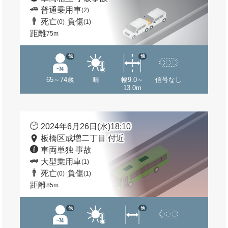
普通乗用車
(2)
死亡
負傷
(0)
(1)
距離
75m
他
他
65～74歳
晴
幅9.0～
信号なし
13.0m
2024年6月26日(水)18:10
板橋区成増二丁目 付近
車両単独 事故
大型乗用車
(1)
死亡
負傷
(0)
(1)
距離
85m
他
他