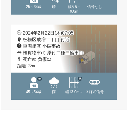
25～34歳
晴
幅5.5～
信号なし
9.0m
2024年2月22日(木)07:05
板橋区成増二丁目 付近
車両相互 小破事故
軽貨物車
原付二種二輪車
(1)
(1)
死亡
負傷
(0)
(1)
距離
172m
他
他
45～54歳
雨
幅13.0m～
３灯式信号