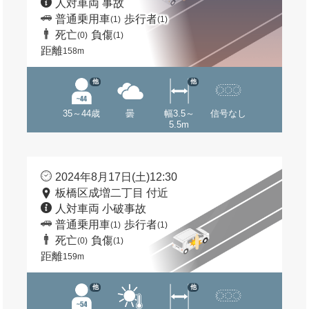
人対車両 事故
普通乗用車
歩行者
(1)
(1)
死亡
負傷
(0)
(1)
距離
158m
他
他
35～44歳
曇
幅3.5～
信号なし
5.5m
2024年8月17日(土)12:30
板橋区成増二丁目 付近
人対車両 小破事故
普通乗用車
歩行者
(1)
(1)
死亡
負傷
(0)
(1)
距離
159m
他
他