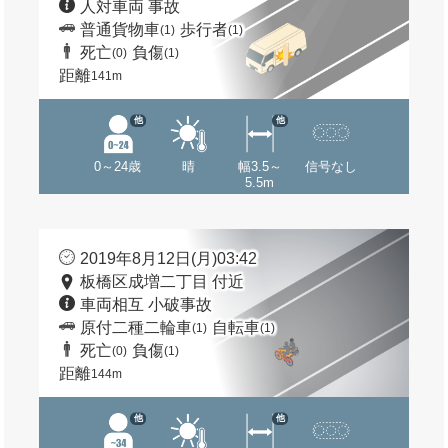
人対車両 事故
普通貨物車
歩行者
(1)
(1)
死亡
負傷
(0)
(1)
距離
141m
他
他
0～24歳
晴
幅3.5～
信号なし
5.5m
2019年8月12日(月)03:42
板橋区成増二丁目 付近
車両相互 小破事故
原付二種二輪車
自転車
(1)
(1)
死亡
負傷
(0)
(1)
距離
144m
他
他