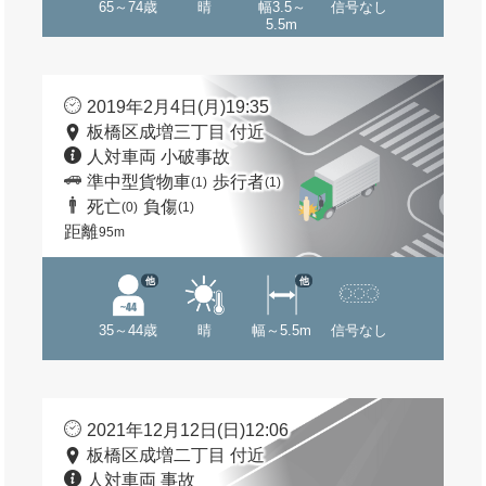
65～74歳
晴
幅3.5～
信号なし
5.5m
2019年2月4日(月)19:35
板橋区成増三丁目 付近
人対車両 小破事故
準中型貨物車
歩行者
(1)
(1)
死亡
負傷
(0)
(1)
距離
95m
他
他
35～44歳
晴
幅～5.5m
信号なし
2021年12月12日(日)12:06
板橋区成増二丁目 付近
人対車両 事故