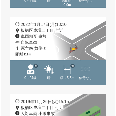
0～24歳
晴
幅5.5～
信号なし
9.0m
2022年1月17日(月)13:10
板橋区成増二丁目 付近
車両相互 事故
自転車
(2)
死亡
負傷
(0)
(1)
距離
111m
他
他
0～24歳
晴
幅～5.5m
信号なし
2019年11月26日(火)15:15
板橋区成増二丁目 付近
人対車両 小破事故