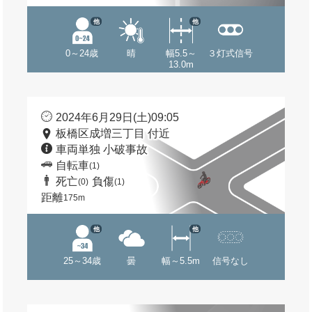
他
他
0～24歳
晴
幅5.5～
３灯式信号
13.0m
2024年6月29日(土)09:05
板橋区成増三丁目 付近
車両単独 小破事故
自転車
(1)
死亡
負傷
(0)
(1)
距離
175m
他
他
25～34歳
曇
幅～5.5m
信号なし