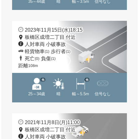
35～44歳
晴
幅～3.5m
信号なし
2023年11月15日(水)18:15
板橋区成増二丁目 付近
人対車両 小破事故
軽貨物車
歩行者
(1)
(1)
死亡
負傷
(0)
(1)
距離
108m
他
他
25～34歳
晴
幅～5.5m
信号なし
2021年11月8日(月)11:00
板橋区成増二丁目 付近
人対車両 小破事故