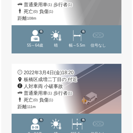
普通乗用車
歩行者
(1)
(1)
死亡
負傷
(0)
(1)
距離
108m
他
他
55～64歳
晴
幅～5.5m
信号なし
2022年3月4日(金)18:20
板橋区成増二丁目の 付近
人対車両 小破事故
普通乗用車
歩行者
(1)
(1)
死亡
負傷
(0)
(1)
距離
111m
他
他