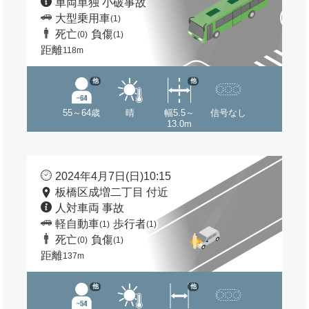
車両単独 小破事故
大型乗用車
(1)
死亡
負傷
(0)
(1)
距離
118m
他
他
55～64歳
晴
幅5.5～
信号なし
13.0m
2024年4月7日(日)10:15
板橋区成増二丁目 付近
人対車両 事故
軽自動車
歩行者
(1)
(1)
死亡
負傷
(0)
(1)
距離
137m
他
他