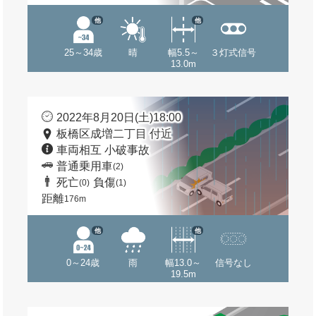
他
他
25～34歳
晴
幅5.5～
３灯式信号
13.0m
2022年8月20日(土)18:00
板橋区成増二丁目 付近
車両相互 小破事故
普通乗用車
(2)
死亡
負傷
(0)
(1)
距離
176m
他
他
0～24歳
雨
幅13.0～
信号なし
19.5m