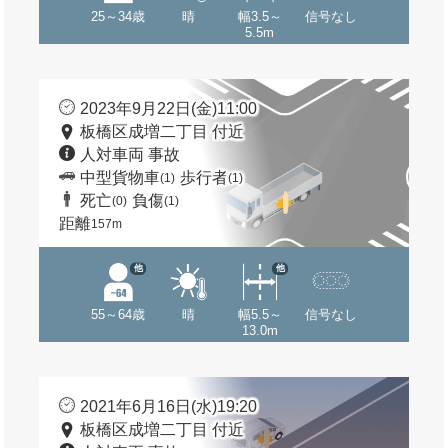
25～34歳
晴
幅3.5～
信号なし
5.5m
2023年9月22日(金)11:00
板橋区成増二丁目 付近
人対車両 事故
中型貨物車
歩行者
(1)
(1)
死亡
負傷
(0)
(1)
距離
157m
他
他
55～64歳
晴
幅5.5～
信号なし
13.0m
2021年6月16日(水)19:20
板橋区成増二丁目 付近