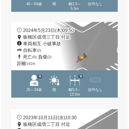
45～54歳
晴
幅3.5～
信号なし
5.5m
2024年5月23日(木)09:50
板橋区成増三丁目 付近
車両相互 小破事故
自転車
(2)
死亡
負傷
(0)
(2)
距離
141m
他
他
25～34歳
晴
幅5.5～
信号なし
13.0m
2023年10月11日(水)10:30
板橋区成増二丁目 付近