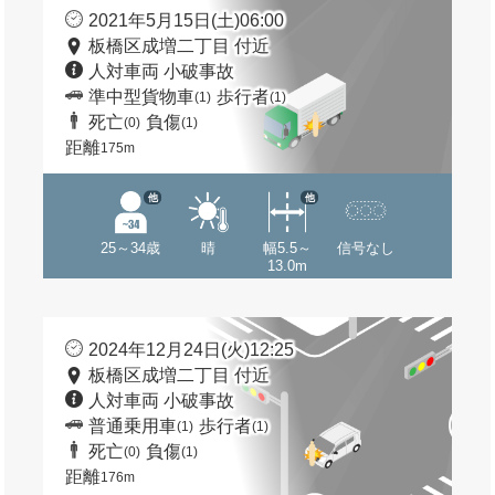
2021年5月15日(土)06:00
板橋区成増二丁目 付近
人対車両 小破事故
準中型貨物車
歩行者
(1)
(1)
死亡
負傷
(0)
(1)
距離
175m
他
他
25～34歳
晴
幅5.5～
信号なし
13.0m
2024年12月24日(火)12:25
板橋区成増二丁目 付近
人対車両 小破事故
普通乗用車
歩行者
(1)
(1)
死亡
負傷
(0)
(1)
距離
176m