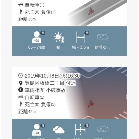
自転車
(1)
死亡
負傷
(0)
(1)
距離
35m
他
他
65～74歳
晴
幅～3.5m
信号なし
2019年10月8日(火)16:30
豊島区板橋二丁目 付近
車両相互 小破事故
自転車
(1)
死亡
負傷
(0)
(1)
距離
42m
他
他