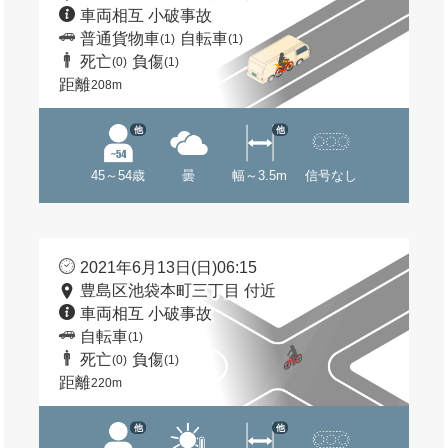
車両相互 小破事故
普通貨物車
自転車
(1)
(1)
死亡
負傷
(0)
(1)
距離
208m
他
他
45～54歳
曇
幅～3.5m
信号なし
2021年6月13日(日)06:15
豊島区池袋本町三丁目 付近
車両相互 小破事故
自転車
(1)
死亡
負傷
(0)
(1)
距離
220m
他
他