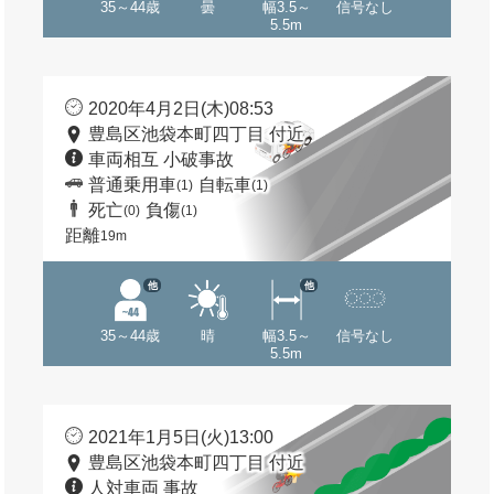
35～44歳
曇
幅3.5～
信号なし
5.5m
2020年4月2日(木)08:53
豊島区池袋本町四丁目 付近
車両相互 小破事故
普通乗用車
自転車
(1)
(1)
死亡
負傷
(0)
(1)
距離
19m
他
他
35～44歳
晴
幅3.5～
信号なし
5.5m
2021年1月5日(火)13:00
豊島区池袋本町四丁目 付近
人対車両 事故