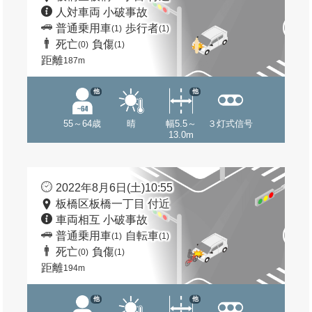
人対車両 小破事故
普通乗用車
歩行者
(1)
(1)
死亡
負傷
(0)
(1)
距離
187m
他
他
55～64歳
晴
幅5.5～
３灯式信号
13.0m
2022年8月6日(土)10:55
板橋区板橋一丁目 付近
車両相互 小破事故
普通乗用車
自転車
(1)
(1)
死亡
負傷
(0)
(1)
距離
194m
他
他