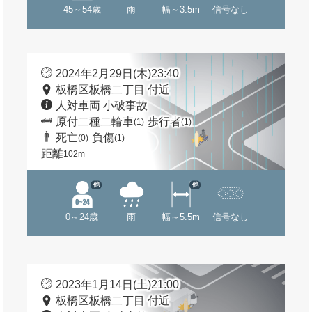
45～54歳
雨
幅～3.5m
信号なし
2024年2月29日(木)23:40
板橋区板橋二丁目 付近
人対車両 小破事故
原付二種二輪車
歩行者
(1)
(1)
死亡
負傷
(0)
(1)
距離
102m
他
他
0～24歳
雨
幅～5.5m
信号なし
2023年1月14日(土)21:00
板橋区板橋二丁目 付近