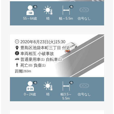
他
他
55～64歳
晴
幅～5.5m
信号なし
2020年6月23日(火)15:30
豊島区池袋本町三丁目 付近
車両相互 小破事故
普通乗用車
自転車
(1)
(1)
死亡
負傷
(0)
(1)
距離
263m
他
他
0～24歳
晴
幅3.5～
信号なし
5.5m