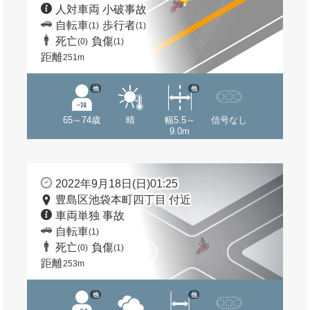
人対車両 小破事故
自転車
歩行者
(1)
(1)
死亡
負傷
(0)
(1)
距離
251m
他
他
65～74歳
晴
幅5.5～
信号なし
9.0m
2022年9月18日(日)01:25
豊島区池袋本町四丁目 付近
車両単独 事故
自転車
(1)
死亡
負傷
(0)
(1)
距離
253m
他
他