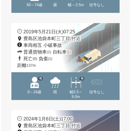
65～74歳
曇
幅～3.5m
信号なし
2019年5月21日(火)07:25
豊島区池袋本町三丁目 付近
車両相互 小破事故
普通貨物車
自転車
(1)
(1)
死亡
負傷
(0)
(1)
距離
137m
他
他
0～24歳
雨
幅5.5～
信号なし
9.0m
2024年1月6日(土)17:00
豊島区池袋本町三丁目 付近