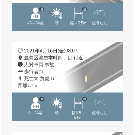
他
他
45～54歳
晴
幅～5.5m
信号なし
2021年4月16日(金)08:07
豊島区池袋本町四丁目 付近
人対車両 事故
歩行者
(1)
死亡
負傷
(0)
(1)
距離
254m
他
他
0～24歳
晴
幅3.5～
信号なし
5.5m