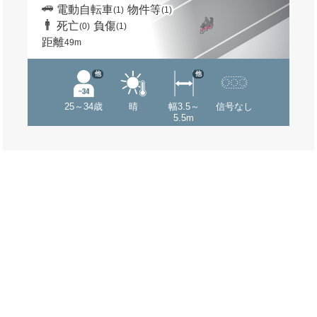
電動自転車
物件等
(1)
(1)
死亡
負傷
(0)
(1)
距離
49m
他
他
25～34歳
晴
幅3.5～
信号なし
5.5m