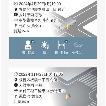
2024年4月29日(月)10:00
豊島区池袋本町四丁目 付近
人対車両 事故
中型貨物車
歩行者
(1)
(1)
死亡
負傷
(0)
(1)
距離
259m
他
他
45～54歳
晴
幅～5.5m
信号なし
2022年11月29日(火)17:35
板橋区板橋一丁目 付近
人対車両 事故
原付二種二輪車
歩行者
(1)
(1)
死亡
負傷
(0)
(1)
距離
260m