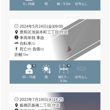
0～24歳
晴
幅～5.5m
信号なし
2024年5月24日(金)09:00
豊島区池袋本町三丁目 付近
車両単独 事故
自転車
(1)
死亡
負傷
(0)
(1)
距離
72m
他
他
65～74歳
晴
幅5.5～
信号なし
9.0m
2022年7月19日(火)18:25
板橋区板橋二丁目 付近