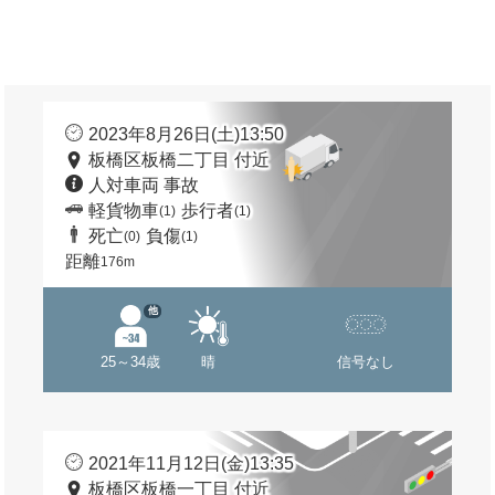
2023年8月26日(土)13:50
板橋区板橋二丁目 付近
人対車両 事故
軽貨物車
歩行者
(1)
(1)
死亡
負傷
(0)
(1)
距離
176m
他
25～34歳
晴
信号なし
2021年11月12日(金)13:35
板橋区板橋一丁目 付近