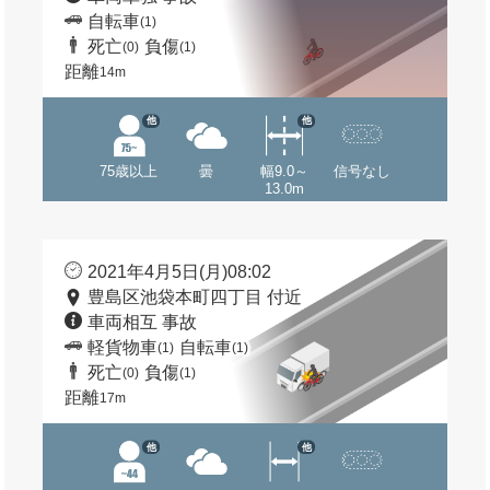
自転車
(1)
死亡
負傷
(0)
(1)
距離
14m
他
他
75歳以上
曇
幅9.0～
信号なし
13.0m
2021年4月5日(月)08:02
豊島区池袋本町四丁目 付近
車両相互 事故
軽貨物車
自転車
(1)
(1)
死亡
負傷
(0)
(1)
距離
17m
他
他