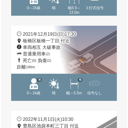
0～24歳
晴
幅5.5～
３灯式信号
13.0m
2021年12月19日(日)17:30
板橋区板橋一丁目 付近
車両相互 大破事故
普通乗用車
(2)
死亡
負傷
(0)
(2)
距離
196m
他
他
0～24歳
晴
幅～5.5m
信号なし
2022年11月1日(火)10:30
豊島区池袋本町三丁目 付近