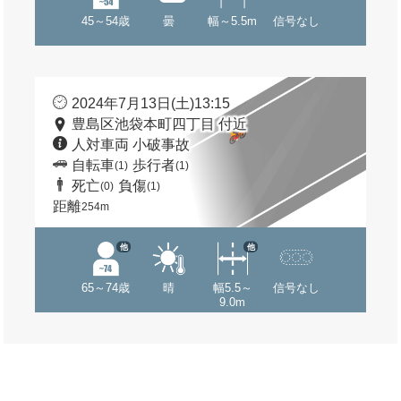
45～54歳
曇
幅～5.5m
信号なし
2024年7月13日(土)13:15
豊島区池袋本町四丁目 付近
人対車両 小破事故
自転車
歩行者
(1)
(1)
死亡
負傷
(0)
(1)
距離
254m
他
他
65～74歳
晴
幅5.5～
信号なし
9.0m