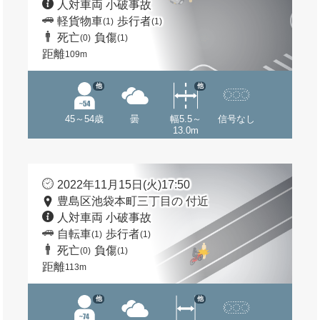
人対車両 小破事故
軽貨物車
歩行者
(1)
(1)
死亡
負傷
(0)
(1)
距離
109m
他
他
45～54歳
曇
幅5.5～
信号なし
13.0m
2022年11月15日(火)17:50
豊島区池袋本町三丁目の 付近
人対車両 小破事故
自転車
歩行者
(1)
(1)
死亡
負傷
(0)
(1)
距離
113m
他
他