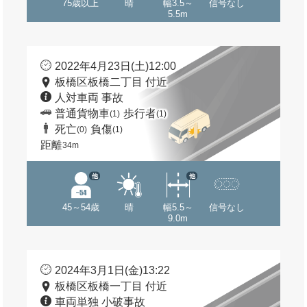
75歳以上
晴
幅3.5～
信号なし
5.5m
2022年4月23日(土)12:00
板橋区板橋二丁目 付近
人対車両 事故
普通貨物車
歩行者
(1)
(1)
死亡
負傷
(0)
(1)
距離
34m
他
他
45～54歳
晴
幅5.5～
信号なし
9.0m
2024年3月1日(金)13:22
板橋区板橋一丁目 付近
車両単独 小破事故