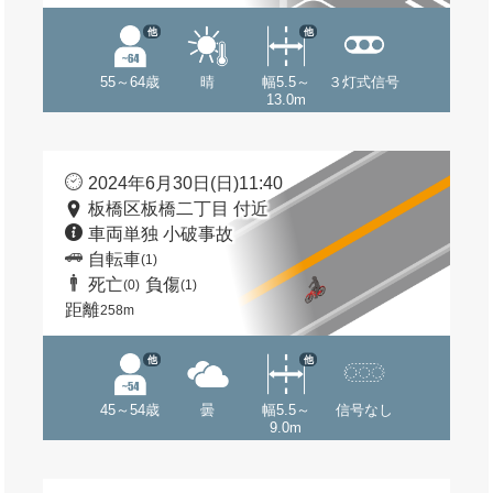
他
他
55～64歳
晴
幅5.5～
３灯式信号
13.0m
2024年6月30日(日)11:40
板橋区板橋二丁目 付近
車両単独 小破事故
自転車
(1)
死亡
負傷
(0)
(1)
距離
258m
他
他
45～54歳
曇
幅5.5～
信号なし
9.0m