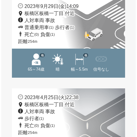
2023年9月29日(金)14:09
板橋区板橋一丁目 付近
人対車両 事故
普通乗用車
歩行者
(1)
(1)
死亡
負傷
(0)
(1)
距離
254m
他
他
65～74歳
晴
幅～5.5m
信号なし
2023年4月25日(火)22:38
板橋区板橋一丁目 付近
人対車両 事故
歩行者
(1)
死亡
負傷
(0)
(1)
距離
254m