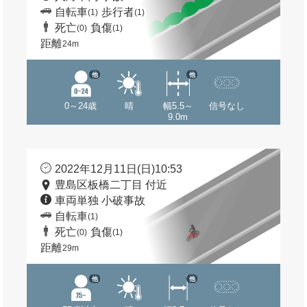
自転車
歩行者
(1)
(1)
死亡
負傷
(0)
(1)
距離
24m
他
他
0～24歳
晴
幅5.5～
信号なし
9.0m
2022年12月11日(日)10:53
豊島区板橋二丁目 付近
車両単独 小破事故
自転車
(1)
死亡
負傷
(0)
(1)
距離
29m
他
他