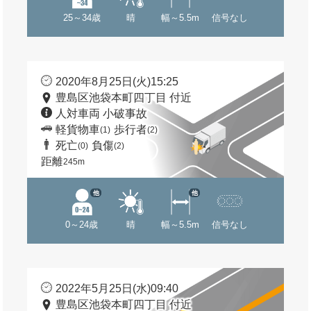
25～34歳
晴
幅～5.5m
信号なし
2020年8月25日(火)15:25
豊島区池袋本町四丁目 付近
人対車両 小破事故
軽貨物車
歩行者
(1)
(2)
死亡
負傷
(0)
(2)
距離
245m
他
他
0～24歳
晴
幅～5.5m
信号なし
2022年5月25日(水)09:40
豊島区池袋本町四丁目 付近