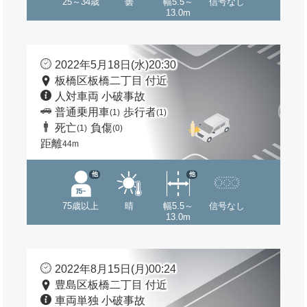
25～34歳
曇
幅5.5～
信号なし
13.0m
2022年5月18日(水)20:30
板橋区板橋二丁目 付近
人対車両 小破事故
普通乗用車
歩行者
(1)
(1)
死亡
負傷
(1)
(0)
距離
44m
他
他
75歳以上
晴
幅5.5～
信号なし
13.0m
2022年8月15日(月)00:24
豊島区板橋二丁目 付近
車両単独 小破事故