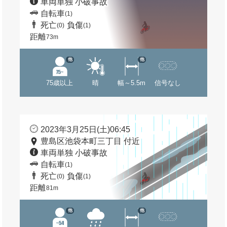
車両単独 小破事故
自転車
(1)
死亡
負傷
(0)
(1)
距離
73m
他
他
75歳以上
晴
幅～5.5m
信号なし
2023年3月25日(土)06:45
豊島区池袋本町三丁目 付近
車両単独 小破事故
自転車
(1)
死亡
負傷
(0)
(1)
距離
81m
他
他