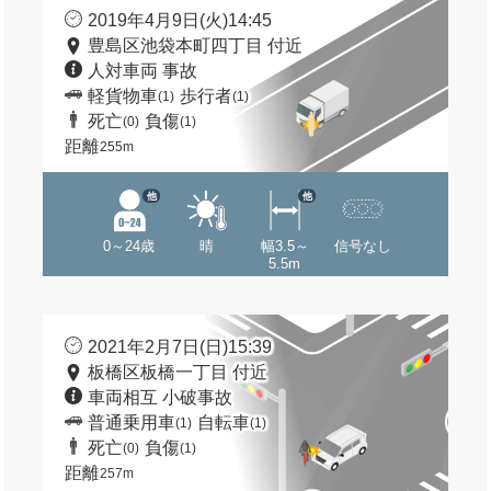
2019年4月9日(火)14:45
豊島区池袋本町四丁目 付近
人対車両 事故
軽貨物車
歩行者
(1)
(1)
死亡
負傷
(0)
(1)
距離
255m
他
他
0～24歳
晴
幅3.5～
信号なし
5.5m
2021年2月7日(日)15:39
板橋区板橋一丁目 付近
車両相互 小破事故
普通乗用車
自転車
(1)
(1)
死亡
負傷
(0)
(1)
距離
257m