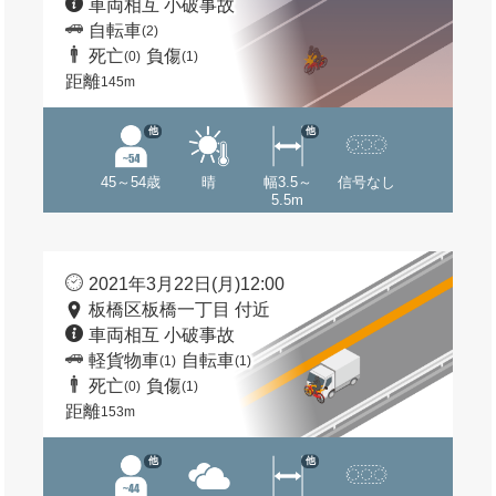
車両相互 小破事故
自転車
(2)
死亡
負傷
(0)
(1)
距離
145m
他
他
45～54歳
晴
幅3.5～
信号なし
5.5m
2021年3月22日(月)12:00
板橋区板橋一丁目 付近
車両相互 小破事故
軽貨物車
自転車
(1)
(1)
死亡
負傷
(0)
(1)
距離
153m
他
他