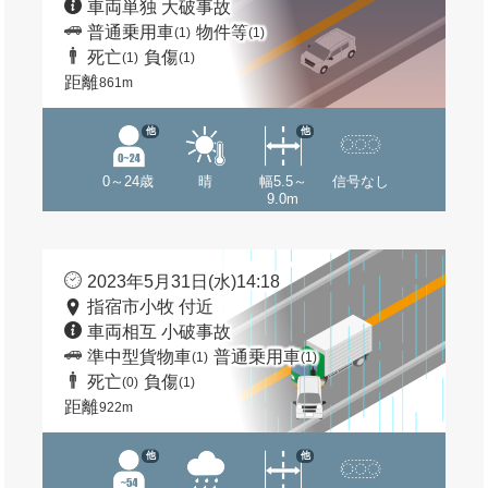
車両単独 大破事故
普通乗用車
物件等
(1)
(1)
死亡
負傷
(1)
(1)
距離
861m
他
他
0～24歳
晴
幅5.5～
信号なし
9.0m
2023年5月31日(水)14:18
指宿市小牧 付近
車両相互 小破事故
準中型貨物車
普通乗用車
(1)
(1)
死亡
負傷
(0)
(1)
距離
922m
他
他