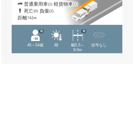
普通乗用車
軽貨物車
(1)
(1)
死亡
負傷
(0)
(2)
距離
742m
他
他
45～54歳
晴
幅5.5～
信号なし
9.0m