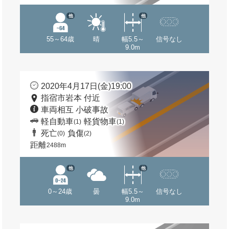
他
他
55～64歳
晴
幅5.5～
信号なし
9.0m
2020年4月17日(金)19:00
指宿市岩本 付近
車両相互 小破事故
軽自動車
軽貨物車
(1)
(1)
死亡
負傷
(0)
(2)
距離
2488m
他
他
0～24歳
曇
幅5.5～
信号なし
9.0m