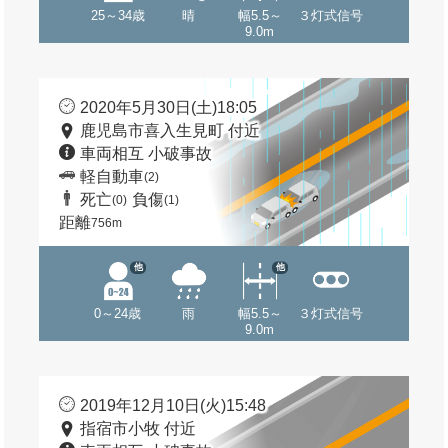
25～34歳
晴
幅5.5～
３灯式信号
9.0m
2020年5月30日(土)18:05
鹿児島市喜入生見町 付近
車両相互 小破事故
軽自動車
(2)
死亡
負傷
(0)
(1)
距離
756m
他
他
0～24歳
雨
幅5.5～
３灯式信号
9.0m
2019年12月10日(火)15:48
指宿市小牧 付近