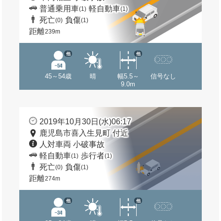
普通乗用車
軽自動車
(1)
(1)
死亡
負傷
(0)
(1)
距離
239m
他
他
45～54歳
晴
幅5.5～
信号なし
9.0m
2019年10月30日(水)06:17
鹿児島市喜入生見町 付近
人対車両 小破事故
軽自動車
歩行者
(1)
(1)
死亡
負傷
(0)
(1)
距離
274m
他
他