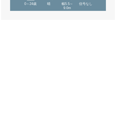
0～24歳
晴
幅5.5～
信号なし
9.0m