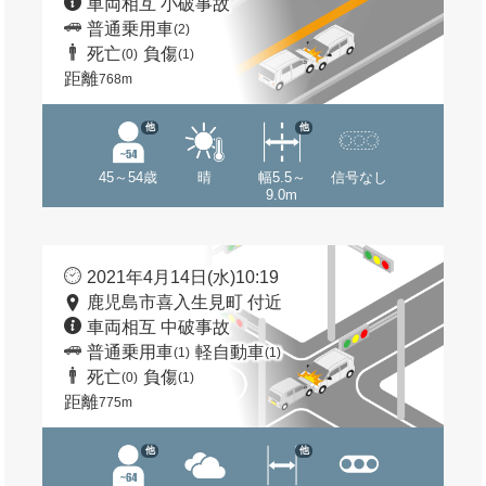
車両相互 小破事故
普通乗用車
(2)
死亡
負傷
(0)
(1)
距離
768m
他
他
45～54歳
晴
幅5.5～
信号なし
9.0m
2021年4月14日(水)10:19
鹿児島市喜入生見町 付近
車両相互 中破事故
普通乗用車
軽自動車
(1)
(1)
死亡
負傷
(0)
(1)
距離
775m
他
他