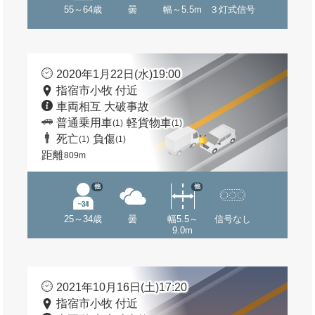
55～64歳
曇
幅～5.5m
３灯式信号
2020年1月22日(水)19:00
指宿市小牧 付近
車両相互 大破事故
普通乗用車
軽貨物車
(1)
(1)
死亡
負傷
(1)
(1)
距離
809m
他
他
25～34歳
曇
幅5.5～
信号なし
9.0m
2021年10月16日(土)17:20
指宿市小牧 付近