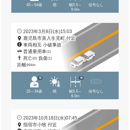
45～54歳
雨
幅5.5～
信号なし
9.0m
2023年3月8日(水)15:03
鹿児島市喜入生見町 付近
車両相互 小破事故
普通乗用車
(2)
死亡
負傷
(0)
(1)
距離
994m
他
他
25～34歳
晴
幅5.5～
信号なし
9.0m
2023年10月18日(水)07:45
指宿市小牧 付近