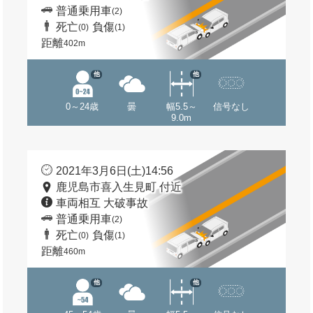
普通乗用車
(2)
死亡
負傷
(0)
(1)
距離
402m
他
他
0～24歳
曇
幅5.5～
信号なし
9.0m
2021年3月6日(土)14:56
鹿児島市喜入生見町 付近
車両相互 大破事故
普通乗用車
(2)
死亡
負傷
(0)
(1)
距離
460m
他
他