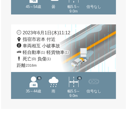
45～54歳
曇
幅5.5～
信号なし
9.0m
2023年6月1日(木)11:12
指宿市岩本 付近
車両相互 小破事故
軽自動車
軽貨物車
(1)
(1)
死亡
負傷
(0)
(1)
距離
2316m
他
他
35～44歳
雨
幅5.5～
信号なし
9.0m