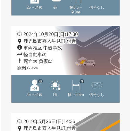
25～34歳
曇
幅5.5～
信号なし
9.0m
2024年10月20日(日)17:30
鹿児島市喜入生見町 付近
車両相互 中破事故
軽自動車
(2)
死亡
負傷
(0)
(1)
距離
1795m
他
他
45～54歳
晴
幅～5.5m
信号なし
2019年5月26日(日)14:36
鹿児島市喜入生見町 付近