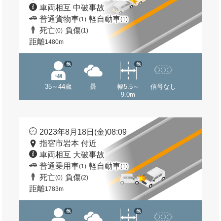
車両相互 中破事故
普通貨物車
軽自動車
(1)
(1)
死亡
負傷
(0)
(1)
距離
1480m
他
他
35～44歳
曇
幅5.5～
信号なし
9.0m
2023年8月18日(金)08:09
指宿市岩本 付近
車両相互 大破事故
普通乗用車
軽自動車
(1)
(1)
死亡
負傷
(0)
(2)
距離
1783m
他
他