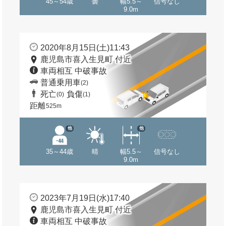
45～54歳
曇
幅5.5～
信号なし
9.0m
2020年8月15日(土)11:43
鹿児島市喜入生見町 付近
車両相互 中破事故
普通乗用車
(2)
死亡
負傷
(0)
(1)
距離
525m
他
他
35～44歳
晴
幅5.5～
信号なし
9.0m
2023年7月19日(水)17:40
鹿児島市喜入生見町 付近
車両相互 中破事故