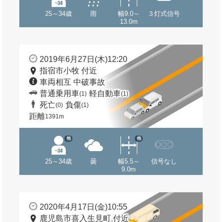
25～34歳
雨
幅9.0～
３灯式信号
13.0m
2019年6月27日(木)12:20
指宿市小牧 付近
車両相互 中破事故
普通乗用車
軽自動車
(1)
(1)
死亡
負傷
(0)
(1)
距離
1391m
他
他
25～34歳
曇
幅5.5～
信号なし
9.0m
2020年4月17日(金)10:55
鹿児島市喜入生見町 付近