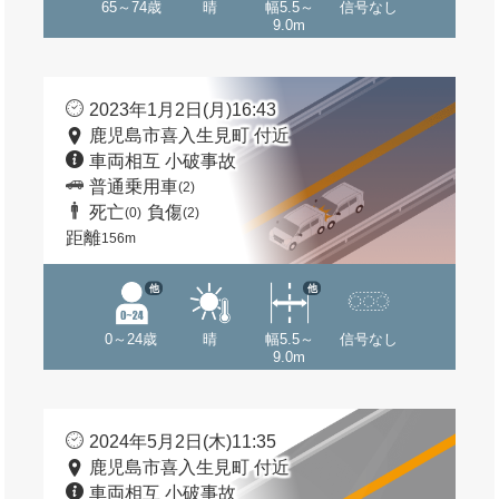
65～74歳
晴
幅5.5～
信号なし
9.0m
2023年1月2日(月)16:43
鹿児島市喜入生見町 付近
車両相互 小破事故
普通乗用車
(2)
死亡
負傷
(0)
(2)
距離
156m
他
他
0～24歳
晴
幅5.5～
信号なし
9.0m
2024年5月2日(木)11:35
鹿児島市喜入生見町 付近
車両相互 小破事故