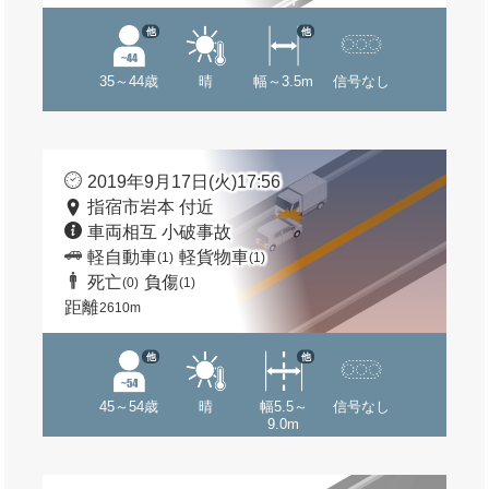
他
他
35～44歳
晴
幅～3.5m
信号なし
2019年9月17日(火)17:56
指宿市岩本 付近
車両相互 小破事故
軽自動車
軽貨物車
(1)
(1)
死亡
負傷
(0)
(1)
距離
2610m
他
他
45～54歳
晴
幅5.5～
信号なし
9.0m