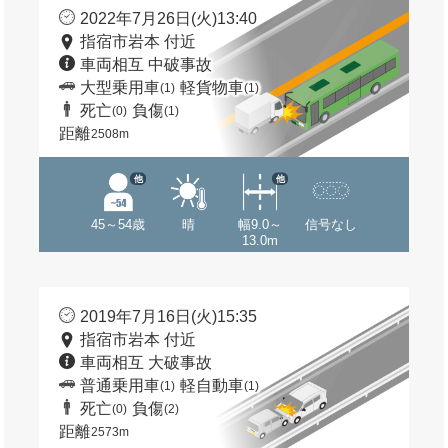
2022年7月26日(火)13:40
指宿市岩本 付近
車両相互 中破事故
大型乗用車
軽貨物車
(1)
(1)
死亡
負傷
(0)
(1)
距離
2508m
他
他
45～54歳
晴
幅9.0～
信号なし
13.0m
2019年7月16日(火)15:35
指宿市岩本 付近
車両相互 大破事故
普通乗用車
軽自動車
(1)
(1)
死亡
負傷
(0)
(2)
距離
2573m