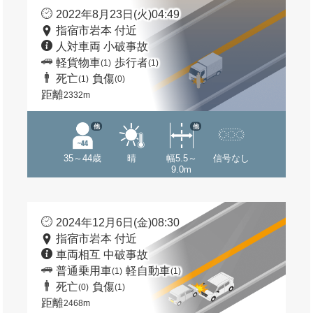
2022年8月23日(火)04:49
指宿市岩本 付近
人対車両 小破事故
軽貨物車
歩行者
(1)
(1)
死亡
負傷
(1)
(0)
距離
2332m
他
他
35～44歳
晴
幅5.5～
信号なし
9.0m
2024年12月6日(金)08:30
指宿市岩本 付近
車両相互 中破事故
普通乗用車
軽自動車
(1)
(1)
死亡
負傷
(0)
(1)
距離
2468m