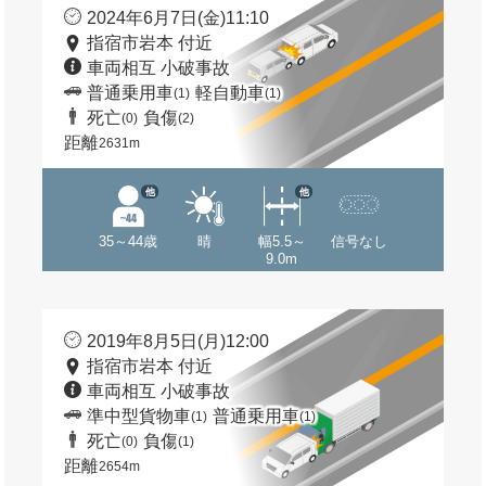
2024年6月7日(金)11:10
指宿市岩本 付近
車両相互 小破事故
普通乗用車
軽自動車
(1)
(1)
死亡
負傷
(0)
(2)
距離
2631m
他
他
35～44歳
晴
幅5.5～
信号なし
9.0m
2019年8月5日(月)12:00
指宿市岩本 付近
車両相互 小破事故
準中型貨物車
普通乗用車
(1)
(1)
死亡
負傷
(0)
(1)
距離
2654m