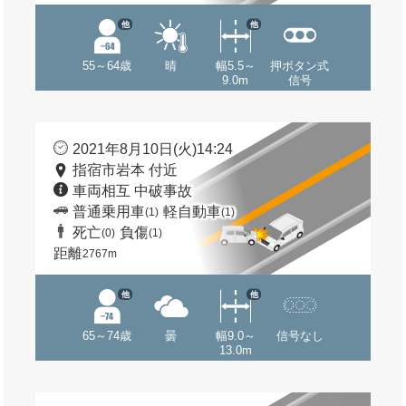
他
他
55～64歳
晴
幅5.5～
押ボタン式
9.0m
信号
2021年8月10日(火)14:24
指宿市岩本 付近
車両相互 中破事故
普通乗用車
軽自動車
(1)
(1)
死亡
負傷
(0)
(1)
距離
2767m
他
他
65～74歳
曇
幅9.0～
信号なし
13.0m