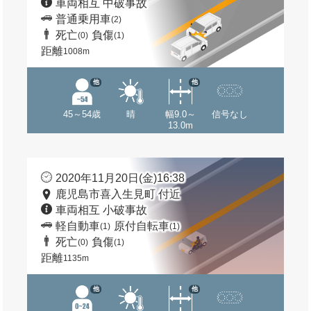
車両相互 中破事故
普通乗用車
(2)
死亡
負傷
(0)
(1)
距離
1008m
他
他
45～54歳
晴
幅9.0～
信号なし
13.0m
2020年11月20日(金)16:38
鹿児島市喜入生見町 付近
車両相互 小破事故
軽自動車
原付自転車
(1)
(1)
死亡
負傷
(0)
(1)
距離
1135m
他
他