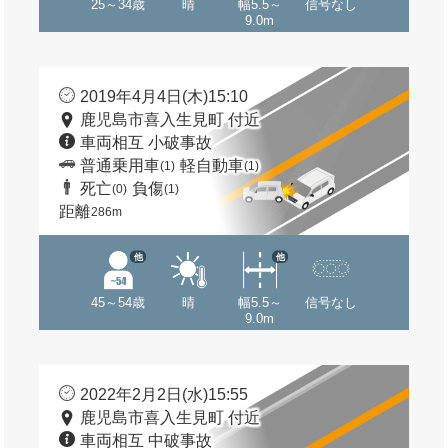
25～34歳
晴
幅5.5～
信号なし
9.0m
2019年4月4日(木)15:10
鹿児島市喜入生見町 付近
車両相互 小破事故
普通乗用車
軽自動車
(1)
(1)
死亡
負傷
(0)
(1)
距離
286m
他
他
45～54歳
晴
幅5.5～
信号なし
9.0m
2022年2月2日(水)15:55
鹿児島市喜入生見町 付近
車両相互 中破事故