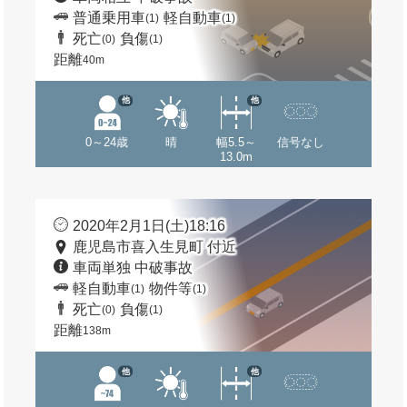
普通乗用車
軽自動車
(1)
(1)
死亡
負傷
(0)
(1)
距離
40m
他
他
0～24歳
晴
幅5.5～
信号なし
13.0m
2020年2月1日(土)18:16
鹿児島市喜入生見町 付近
車両単独 中破事故
軽自動車
物件等
(1)
(1)
死亡
負傷
(0)
(1)
距離
138m
他
他