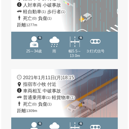
人対車両 小破事故
軽自動車
歩行者
(1)
(1)
死亡
負傷
(0)
(1)
距離
1277m
他
他
25～34歳
雨
幅5.5～
３灯式信号
13.0m
2021年1月11日(月)18:15
指宿市小牧 付近
車両相互 中破事故
普通乗用車
軽貨物車
(1)
(1)
死亡
負傷
(0)
(1)
距離
1309m
他
他