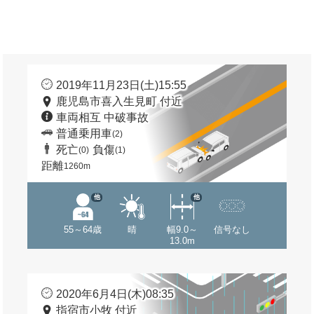
2019年11月23日(土)15:55
鹿児島市喜入生見町 付近
車両相互 中破事故
普通乗用車
(2)
死亡
負傷
(0)
(1)
距離
1260m
他
他
55～64歳
晴
幅9.0～
信号なし
13.0m
2020年6月4日(木)08:35
指宿市小牧 付近