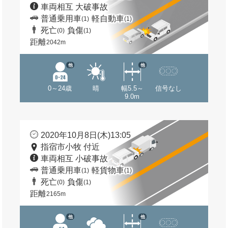
車両相互 大破事故
普通乗用車
軽自動車
(1)
(1)
死亡
負傷
(0)
(1)
距離
2042m
他
他
0～24歳
晴
幅5.5～
信号なし
9.0m
2020年10月8日(木)13:05
指宿市小牧 付近
車両相互 小破事故
普通乗用車
軽貨物車
(1)
(1)
死亡
負傷
(0)
(1)
距離
2165m
他
他