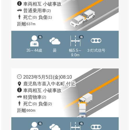
車両相互 小破事故
普通乗用車
(2)
死亡
負傷
(0)
(1)
距離
637m
他
他
35～44歳
曇
幅5.5～
３灯式信号
9.0m
2023年5月5日(金)08:10
鹿児島市喜入中名町 付近
車両相互 小破事故
軽貨物車
(2)
死亡
負傷
(0)
(2)
距離
660m
他
他