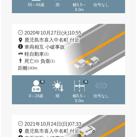
55～64歳
雨
幅5.5～
信号なし
9.0m
2020年10月27日(火)10:55
鹿児島市喜入中名町 付近
車両相互 小破事故
軽自動車
(2)
死亡
負傷
(0)
(1)
距離
193m
他
他
0～24歳
晴
幅5.5～
信号なし
9.0m
2021年10月24日(日)07:33
鹿児島市喜入中名町 付近