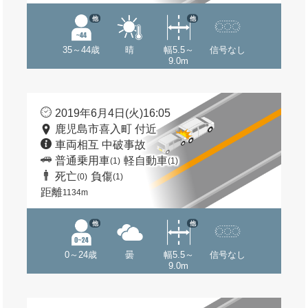
他
他
35～44歳
晴
幅5.5～
信号なし
9.0m
2019年6月4日(火)16:05
鹿児島市喜入町 付近
車両相互 中破事故
普通乗用車
軽自動車
(1)
(1)
死亡
負傷
(0)
(1)
距離
1134m
他
他
0～24歳
曇
幅5.5～
信号なし
9.0m