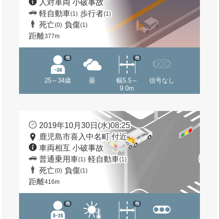
人対車両 小破事故
軽自動車
歩行者
(1)
(1)
死亡
負傷
(0)
(1)
距離
377m
他
他
25～34歳
曇
幅5.5～
信号なし
9.0m
2019年10月30日(水)08:25
鹿児島市喜入中名町 付近
車両相互 小破事故
普通乗用車
軽自動車
(1)
(1)
死亡
負傷
(0)
(1)
距離
416m
他
他