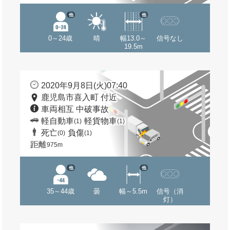
他
他
0～24歳
晴
幅13.0～
信号なし
19.5m
2020年9月8日(火)07:40
鹿児島市喜入町 付近
車両相互 中破事故
軽自動車
軽貨物車
(1)
(1)
死亡
負傷
(0)
(1)
距離
975m
他
他
35～44歳
曇
幅～5.5m
信号（消
灯）