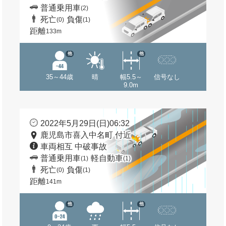
普通乗用車
(2)
死亡
負傷
(0)
(1)
距離
133m
他
他
35～44歳
晴
幅5.5～
信号なし
9.0m
2022年5月29日(日)06:32
鹿児島市喜入中名町 付近
車両相互 中破事故
普通乗用車
軽自動車
(1)
(1)
死亡
負傷
(0)
(1)
距離
141m
他
他