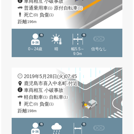
車両相互 小破事故
普通乗用車
原付自転車
(1)
(1)
死亡
負傷
(0)
(1)
距離
196m
他
他
0～24歳
晴
幅5.5～
信号なし
9.0m
2019年5月28日(火)07:45
鹿児島市喜入中名町 付近
車両相互 小破事故
軽自動車
自転車
(1)
(1)
死亡
負傷
(0)
(1)
距離
198m
他
他