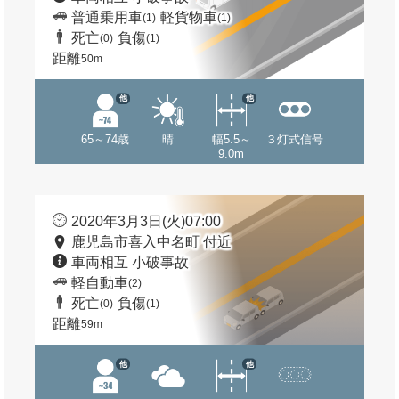
普通乗用車
軽貨物車
(1)
(1)
死亡
負傷
(0)
(1)
距離
50m
他
他
65～74歳
晴
幅5.5～
３灯式信号
9.0m
2020年3月3日(火)07:00
鹿児島市喜入中名町 付近
車両相互 小破事故
軽自動車
(2)
死亡
負傷
(0)
(1)
距離
59m
他
他