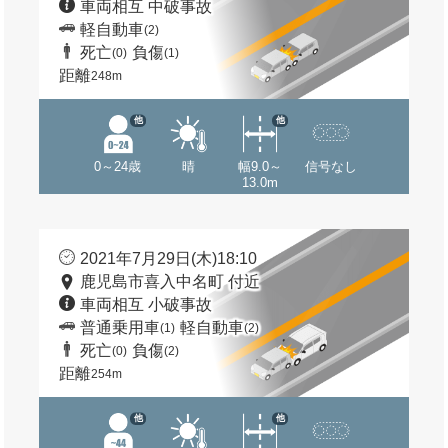
車両相互 中破事故
軽自動車
(2)
死亡
負傷
(0)
(1)
距離
248m
他
他
0～24歳
晴
幅9.0～
信号なし
13.0m
2021年7月29日(木)18:10
鹿児島市喜入中名町 付近
車両相互 小破事故
普通乗用車
軽自動車
(1)
(2)
死亡
負傷
(0)
(2)
距離
254m
他
他