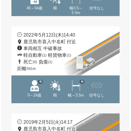
45～54歳
晴
幅3.5～
信号なし
5.5m
2022年5月12日(木)14:40
鹿児島市喜入中名町 付近
車両相互 中破事故
軽自動車
軽貨物車
(1)
(1)
死亡
負傷
(0)
(1)
距離
591m
他
他
0～24歳
晴
幅～3.5m
信号なし
2019年2月5日(火)14:17
鹿児島市喜入中名町 付近