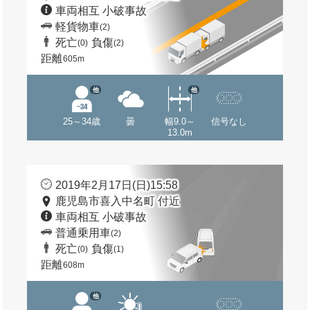
車両相互 小破事故
軽貨物車
(2)
死亡
負傷
(0)
(2)
距離
605m
他
他
25～34歳
曇
幅9.0～
信号なし
13.0m
2019年2月17日(日)15:58
鹿児島市喜入中名町 付近
車両相互 小破事故
普通乗用車
(2)
死亡
負傷
(0)
(1)
距離
608m
他