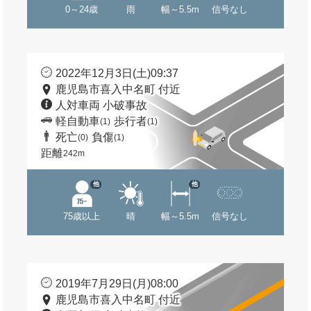
0～24歳
雨
幅～5.5m
信号なし
2022年12月3日(土)09:37
鹿児島市喜入中名町 付近
人対車両 小破事故
軽自動車
歩行者
(1)
(1)
死亡
負傷
(0)
(1)
距離
242m
他
他
75歳以上
晴
幅～5.5m
信号なし
2019年7月29日(月)08:00
鹿児島市喜入中名町 付近