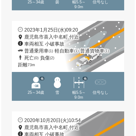
25～34歳
曇
幅5.5～
信号なし
9.0m
2023年1月25日(水)09:20
鹿児島市喜入中名町 付近
車両相互 小破事故
普通乗用車
軽自動車
普通貨物車
(1)
(1)
(1)
死亡
負傷
(0)
(2)
距離
73m
他
他
25～34歳
雪
幅5.5～
信号なし
9.0m
2020年10月20日(火)10:54
鹿児島市喜入中名町 付近
車両相互 小破事故