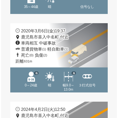
35～44歳
晴
信号なし
2020年3月6日(金)19:37
鹿児島市喜入中名町 付近
車両相互 中破事故
普通貨物車
軽自動車
(1)
(1)
死亡
負傷
(0)
(2)
距離
631m
他
他
0～24歳
晴
幅9.0～
３灯式信号
13.0m
2024年4月2日(火)12:50
鹿児島市喜入中名町 付近