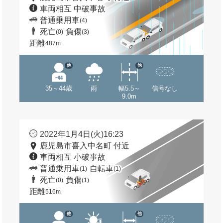
車両相互 中破事故
普通乗用車
(4)
死亡
負傷
(0)
(3)
距離
487m
他
他
35～44歳
雨
幅5.5～
信号なし
9.0m
2022年1月4日(火)16:23
鹿児島市喜入中名町 付近
車両相互 小破事故
普通乗用車
自転車
(1)
(1)
死亡
負傷
(0)
(1)
距離
516m
他
他