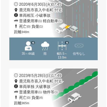
2020年6月30日(火)07:45
鹿児島市喜入中名町 付近
車両相互 小破事故
普通乗用車
軽自動車
(1)
(1)
死亡
負傷
(0)
(1)
距離
948m
他
他
35～44歳
雨
幅5.5～
信号なし
13.0m
2023年5月28日(日)17:49
鹿児島市喜入中名町 付近
車両単独 大破事故
普通乗用車
物件等
(1)
(1)
死亡
負傷
(0)
(4)
距離
965m