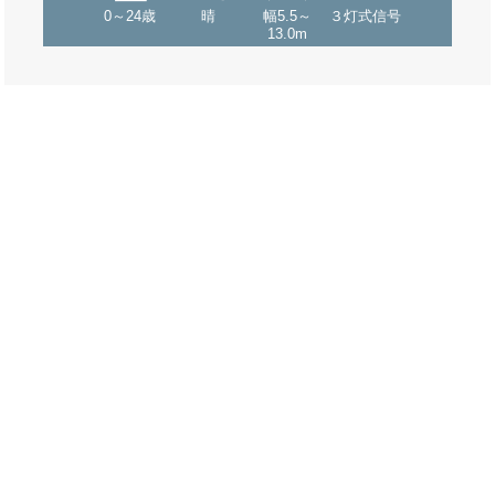
0～24歳
晴
幅5.5～
３灯式信号
13.0m