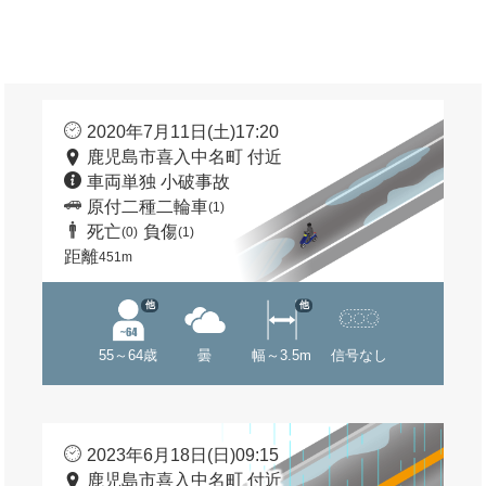
2020年7月11日(土)17:20
鹿児島市喜入中名町 付近
車両単独 小破事故
原付二種二輪車
(1)
死亡
負傷
(0)
(1)
距離
451m
他
他
55～64歳
曇
幅～3.5m
信号なし
2023年6月18日(日)09:15
鹿児島市喜入中名町 付近