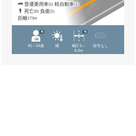
普通乗用車
軽自動車
(1)
(1)
死亡
負傷
(0)
(1)
距離
173m
他
他
45～54歳
晴
幅5.5～
信号なし
9.0m