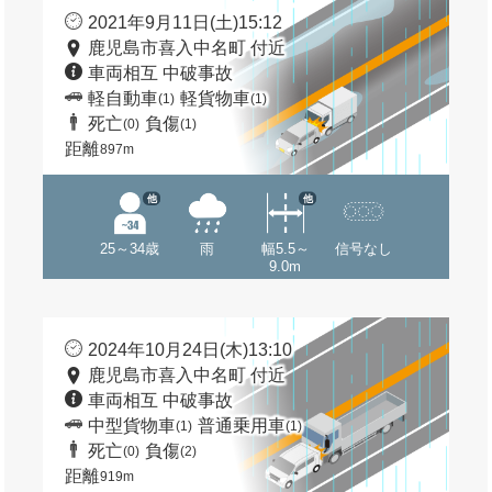
2021年9月11日(土)15:12
鹿児島市喜入中名町 付近
車両相互 中破事故
軽自動車
軽貨物車
(1)
(1)
死亡
負傷
(0)
(1)
距離
897m
他
他
25～34歳
雨
幅5.5～
信号なし
9.0m
2024年10月24日(木)13:10
鹿児島市喜入中名町 付近
車両相互 中破事故
中型貨物車
普通乗用車
(1)
(1)
死亡
負傷
(0)
(2)
距離
919m