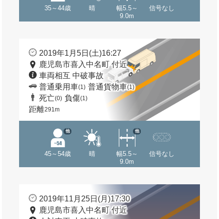
35～44歳
晴
幅5.5～
信号なし
9.0m
2019年1月5日(土)16:27
鹿児島市喜入中名町 付近
車両相互 中破事故
普通乗用車
普通貨物車
(1)
(1)
死亡
負傷
(0)
(1)
距離
291m
他
他
45～54歳
晴
幅5.5～
信号なし
9.0m
2019年11月25日(月)17:30
鹿児島市喜入中名町 付近