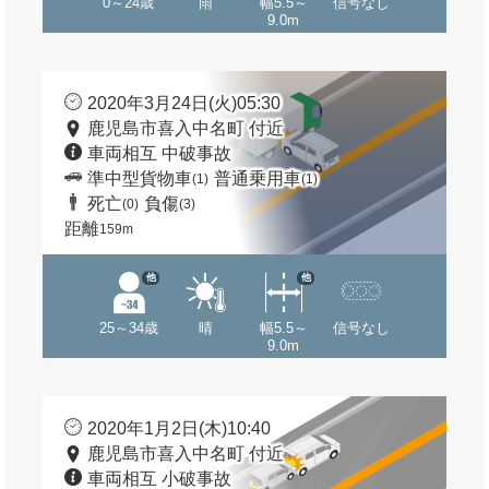
0～24歳
雨
幅5.5～
信号なし
9.0m
2020年3月24日(火)05:30
鹿児島市喜入中名町 付近
車両相互 中破事故
準中型貨物車
普通乗用車
(1)
(1)
死亡
負傷
(0)
(3)
距離
159m
他
他
25～34歳
晴
幅5.5～
信号なし
9.0m
2020年1月2日(木)10:40
鹿児島市喜入中名町 付近
車両相互 小破事故