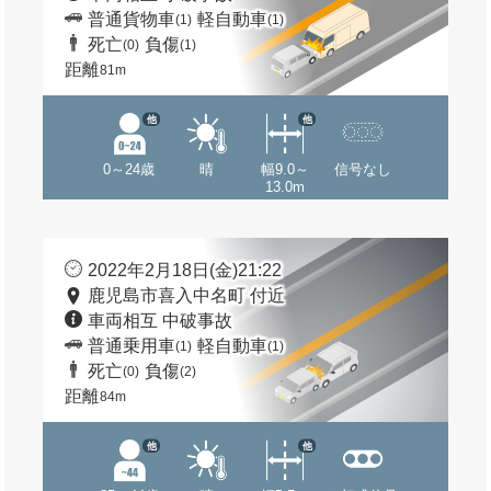
普通貨物車
軽自動車
(1)
(1)
死亡
負傷
(0)
(1)
距離
81m
他
他
0～24歳
晴
幅9.0～
信号なし
13.0m
2022年2月18日(金)21:22
鹿児島市喜入中名町 付近
車両相互 中破事故
普通乗用車
軽自動車
(1)
(1)
死亡
負傷
(0)
(2)
距離
84m
他
他