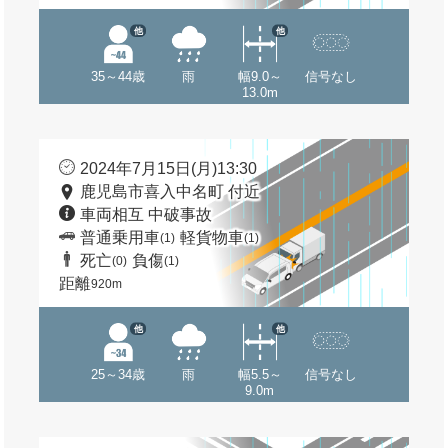
他
他
35～44歳
雨
幅9.0～
信号なし
13.0m
2024年7月15日(月)13:30
鹿児島市喜入中名町 付近
車両相互 中破事故
普通乗用車
軽貨物車
(1)
(1)
死亡
負傷
(0)
(1)
距離
920m
他
他
25～34歳
雨
幅5.5～
信号なし
9.0m