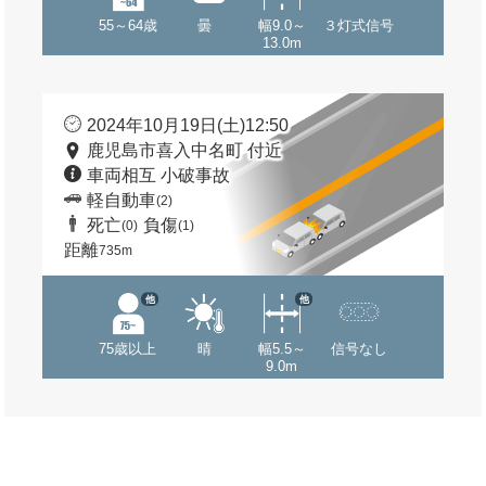
55～64歳
曇
幅9.0～
３灯式信号
13.0m
2024年10月19日(土)12:50
鹿児島市喜入中名町 付近
車両相互 小破事故
軽自動車
(2)
死亡
負傷
(0)
(1)
距離
735m
他
他
75歳以上
晴
幅5.5～
信号なし
9.0m