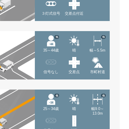
３灯式信号
交差点付近
他
他
35～44歳
晴
幅～5.5m
信号なし
交差点
市町村道
他
他
25～34歳
晴
幅9.0～
13.0m