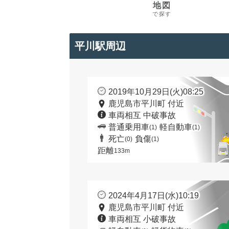
地図
で探す
平川駅周辺
2019年10月29日(火)08:25
鹿児島市平川町 付近
車両相互 中破事故
普通乗用車
軽自動車
(1)
(1)
死亡
負傷
(0)
(1)
距離
133m
2024年4月17日(水)10:19
鹿児島市平川町 付近
車両相互 小破事故