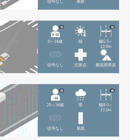
信号なし
単路
他
他
0～24歳
晴
幅5.5～
13.0m
信号なし
交差点
都道府県道
他
他
25～34歳
雨
幅9.0～
13.0m
信号なし
単路