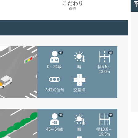
こだわり
条件
他
他
0～24歳
晴
幅5.5～
13.0m
３灯式信号
交差点
他
他
45～54歳
晴
幅13.0～
19.5m