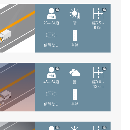
他
他
25～34歳
晴
幅5.5～
9.0m
信号なし
単路
他
他
45～54歳
曇
幅9.0～
13.0m
信号なし
単路
他
他