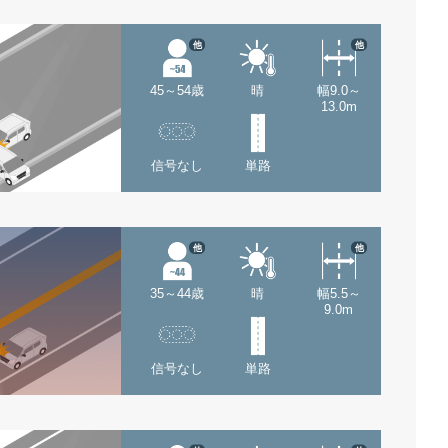
他
他
45～54歳
晴
幅9.0～
13.0m
信号なし
単路
他
他
35～44歳
晴
幅5.5～
9.0m
信号なし
単路