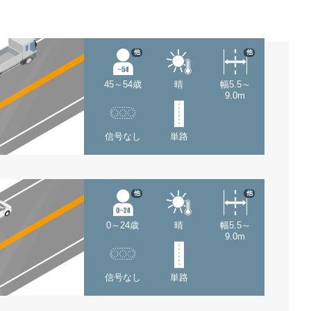
他
他
45～54歳
晴
幅5.5～
9.0m
信号なし
単路
他
他
0～24歳
晴
幅5.5～
9.0m
信号なし
単路