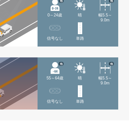
他
他
0～24歳
晴
幅5.5～
9.0m
信号なし
単路
他
他
55～64歳
晴
幅5.5～
9.0m
信号なし
単路