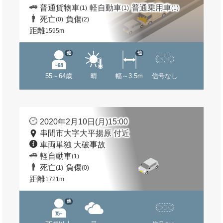
普通貨物車
軽自動車
普通乗用車
(1)
(1)
(1)
死亡
負傷
(0)
(2)
距離
1595m
他
他
55～64歳
晴
幅～3.5m
信号なし
2020年2月10日(月)15:00
串間市大字大平揚原 付近
車両単独 大破事故
軽自動車
(1)
死亡
負傷
(1)
(0)
距離
1721m
他