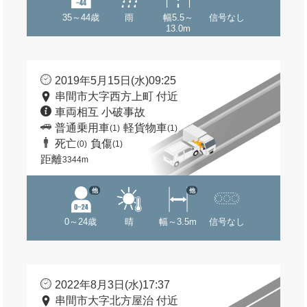
35～44歳
雨
幅5.5～
信号なし
13.0m
2019年5月15日(水)09:25
串間市大字西方上町 付近
車両相互 小破事故
普通乗用車
軽貨物車
(1)
(1)
死亡
負傷
(0)
(1)
距離
3344m
他
他
0～24歳
晴
幅～3.5m
信号なし
2022年8月3日(水)17:37
串間市大字北方屋治 付近