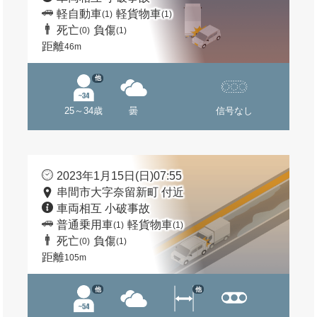
軽自動車
軽貨物車
(1)
(1)
死亡
負傷
(0)
(1)
距離
46m
他
25～34歳
曇
信号なし
2023年1月15日(日)07:55
串間市大字奈留新町 付近
車両相互 小破事故
普通乗用車
軽貨物車
(1)
(1)
死亡
負傷
(0)
(1)
距離
105m
他
他