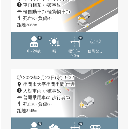
車両相互 小破事故
軽自動車
軽貨物車
(2)
(1)
死亡
負傷
(0)
(4)
距離
3083m
他
他
0～24歳
晴
幅5.5～
信号なし
9.0m
2022年3月23日(水)19:32
串間市大字串間串間 付近
人対車両 小破事故
普通乗用車
歩行者
(1)
(2)
死亡
負傷
(0)
(2)
距離
3145m
他
他