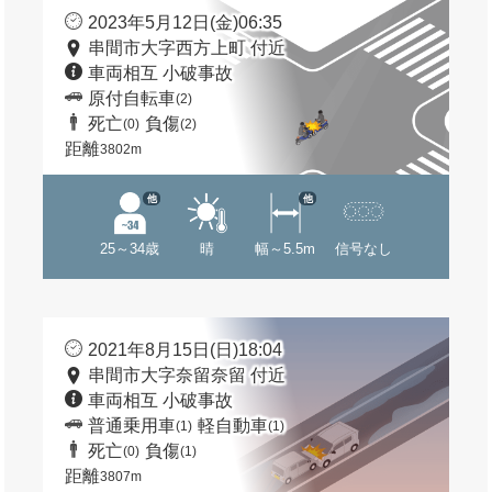
2023年5月12日(金)06:35
串間市大字西方上町 付近
車両相互 小破事故
原付自転車
(2)
死亡
負傷
(0)
(2)
距離
3802m
他
他
25～34歳
晴
幅～5.5m
信号なし
2021年8月15日(日)18:04
串間市大字奈留奈留 付近
車両相互 小破事故
普通乗用車
軽自動車
(1)
(1)
死亡
負傷
(0)
(1)
距離
3807m