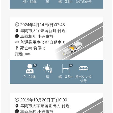
45～54歳
曇
幅～3.5m
３灯式信号
2024年4月14日(日)07:48
串間市大字奈留新町 付近
車両相互 小破事故
普通乗用車
軽自動車
(1)
(1)
死亡
負傷
(0)
(1)
距離
110m
他
他
0～24歳
晴
幅～3.5m
押ボタン式
信号
2019年10月20日(日)10:00
串間市大字奈留園田の 付近
車両単独 小破事故