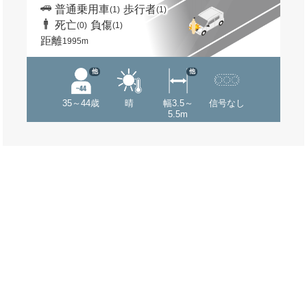
普通乗用車
歩行者
(1)
(1)
死亡
負傷
(0)
(1)
距離
1995m
他
他
35～44歳
晴
幅3.5～
信号なし
5.5m