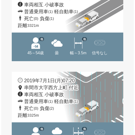
車両相互 小破事故
普通乗用車
軽自動車
(1)
(1)
死亡
負傷
(0)
(1)
距離
3321m
他
他
45～54歳
曇
幅～3.5m
信号なし
2019年7月1日(月)07:20
串間市大字西方上町 付近
車両相互 小破事故
普通乗用車
軽自動車
(1)
(1)
死亡
負傷
(0)
(2)
距離
3325m
他
他