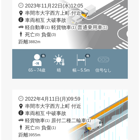
2023年11月22日(水)12:05
串間市大字西方上町 付近
車両相互 大破事故
軽自動車
軽貨物車
普通乗用車
(1)
(1)
(1)
死亡
負傷
(0)
(3)
距離
3882m
他
他
65～74歳
晴
幅～5.5m
信号なし
2022年4月11日(月)09:59
串間市大字西方上町 付近
車両相互 中破事故
軽貨物車
原付二種二輪車
(1)
(1)
死亡
負傷
(0)
(1)
距離
3955m