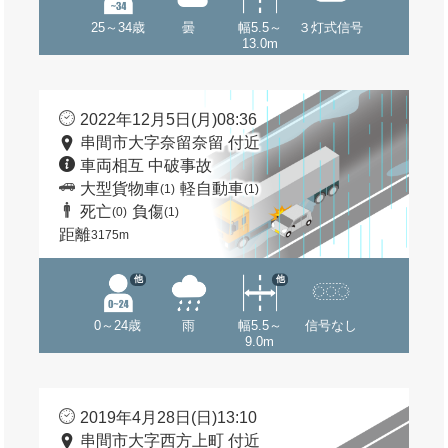
25～34歳
曇
幅5.5～
３灯式信号
13.0m
2022年12月5日(月)08:36
串間市大字奈留奈留 付近
車両相互 中破事故
大型貨物車
軽自動車
(1)
(1)
死亡
負傷
(0)
(1)
距離
3175m
他
他
0～24歳
雨
幅5.5～
信号なし
9.0m
2019年4月28日(日)13:10
串間市大字西方上町 付近