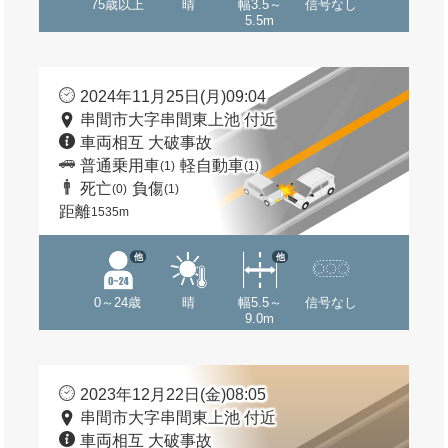
75歳以上
晴
幅3.5～
信号なし
5.5m
2024年11月25日(月)09:04
串間市大字串間東上池 付近
車両相互 大破事故
普通乗用車
軽自動車
(1)
(1)
死亡
負傷
(0)
(1)
距離
1535m
他
他
0～24歳
晴
幅5.5～
信号なし
9.0m
2023年12月22日(金)08:05
串間市大字串間東上池 付近
車両相互 大破事故