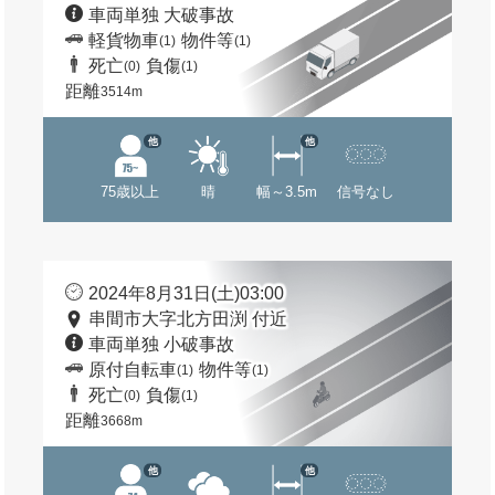
車両単独 大破事故
軽貨物車
物件等
(1)
(1)
死亡
負傷
(0)
(1)
距離
3514m
他
他
75歳以上
晴
幅～3.5m
信号なし
2024年8月31日(土)03:00
串間市大字北方田渕 付近
車両単独 小破事故
原付自転車
物件等
(1)
(1)
死亡
負傷
(0)
(1)
距離
3668m
他
他