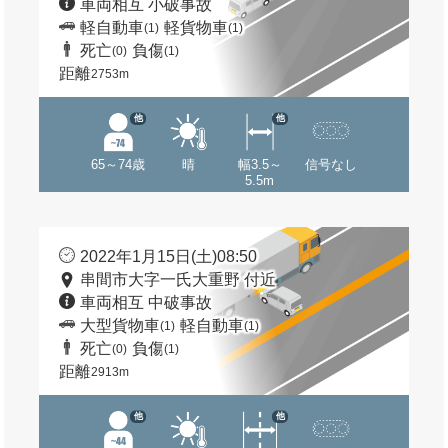
車両相互 小破事故
軽自動車
軽貨物車
(1)
(1)
死亡
負傷
(0)
(1)
距離
2753m
他
他
65～74歳
晴
幅3.5～
信号なし
5.5m
2022年1月15日(土)08:50
串間市大字一氏大重野 付近
車両相互 中破事故
大型貨物車
軽自動車
(1)
(1)
死亡
負傷
(0)
(1)
距離
2913m
他
他