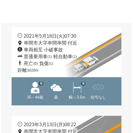
2021年5月18日(火)07:30
串間市大字串間串間 付近
車両相互 小破事故
普通乗用車
軽自動車
(1)
(1)
死亡
負傷
(0)
(1)
距離
3026m
他
他
35～44歳
曇
幅～3.5m
信号なし
2023年3月13日(月)08:22
串間市大字串間串間 付近