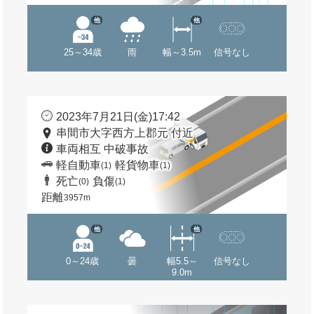
他
他
25～34歳
雨
幅～3.5m
信号なし
2023年7月21日(金)17:42
串間市大字西方上郡元 付近
車両相互 中破事故
軽自動車
軽貨物車
(1)
(1)
死亡
負傷
(0)
(1)
距離
3957m
他
他
0～24歳
曇
幅5.5～
信号なし
9.0m