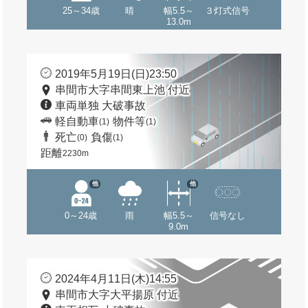
25～34歳
晴
幅5.5～
３灯式信号
13.0m
2019年5月19日(日)23:50
串間市大字串間東上池 付近
車両単独 大破事故
軽自動車
物件等
(1)
(1)
死亡
負傷
(0)
(1)
距離
2230m
他
他
0～24歳
雨
幅5.5～
信号なし
9.0m
2024年4月11日(木)14:55
串間市大字大平揚原 付近