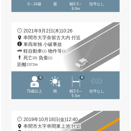
0～24歳
曇
幅5.5～
信号なし
9.0m
2021年9月2日(木)10:26
串間市大字奈留古大内 付近
車両単独 小破事故
軽自動車
物件等
(1)
(1)
死亡
負傷
(0)
(1)
距離
2372m
他
他
75歳以上
晴
幅3.5～
信号なし
5.5m
2019年10月18日(金)12:40
串間市大字串間東上池 付近