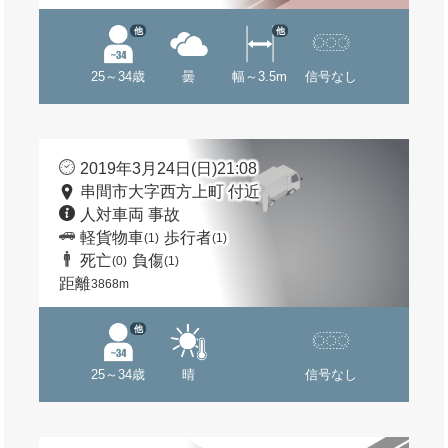
他
他
25～34歳
曇
幅～3.5m
信号なし
2019年3月24日(日)21:08
串間市大字西方上町 付近
人対車両 事故
軽貨物車
歩行者
(1)
(1)
死亡
負傷
(0)
(1)
距離
3868m
他
25～34歳
晴
信号なし