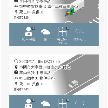
車両相互 小破事故
準中型貨物車
原付二種二輪車
(1)
(1)
死亡
負傷
(0)
(1)
距離
2329m
他
他
65～74歳
曇
幅5.5～
信号なし
13.0m
2023年7月6日(木)17:25
串間市大字西方穂佐ケ原 付近
車両単独 中破事故
軽自動車
物件等
(1)
(1)
死亡
負傷
(0)
(1)
距離
2343m
他
他