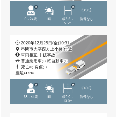
他
他
0～24歳
晴
幅3.5～
信号なし
5.5m
2020年12月25日(金)10:31
串間市大字西方上小路 付近
車両相互 中破事故
普通乗用車
軽自動車
(1)
(1)
死亡
負傷
(0)
(1)
距離
4172m
他
他
35～44歳
晴
幅9.0～
信号なし
13.0m