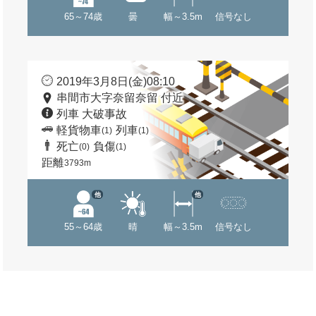
65～74歳
曇
幅～3.5m
信号なし
2019年3月8日(金)08:10
串間市大字奈留奈留 付近
列車 大破事故
軽貨物車
列車
(1)
(1)
死亡
負傷
(0)
(1)
距離
3793m
他
他
55～64歳
晴
幅～3.5m
信号なし