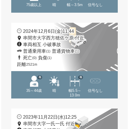
75歳以上
晴
幅～3.5m
信号なし
2024年12月6日(金)11:44
串間市大字西方穂佐ケ原 付近
車両相互 小破事故
普通乗用車
普通貨物車
(1)
(1)
死亡
負傷
(0)
(1)
距離
2521m
他
他
35～44歳
晴
幅5.5～
信号なし
13.0m
2023年11月22日(水)12:25
串間市大字一氏一氏 付近