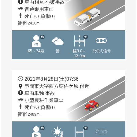
車両相互 小破事故
普通乗用車
(2)
死亡
負傷
(0)
(1)
距離
2416m
他
他
65～74歳
曇
幅9.0～
３灯式信号
13.0m
2021年8月28日(土)07:36
串間市大字西方穂佐ケ原 付近
車両単独 事故
小型農耕作業車
(1)
死亡
負傷
(0)
(1)
距離
2489m
他
他