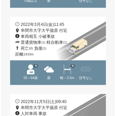
75歳以上
曇
信号なし
2022年3月4日(金)11:45
串間市大字大平揚原 付近
車両相互 小破事故
普通貨物車
軽自動車
(1)
(1)
死亡
負傷
(0)
(1)
距離
1933m
他
他
55～64歳
曇
幅～3.5m
信号なし
2022年11月5日(土)09:40
串間市大字大平揚原 付近
人対車両 事故