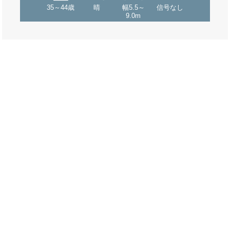
35～44歳
晴
幅5.5～
信号なし
9.0m