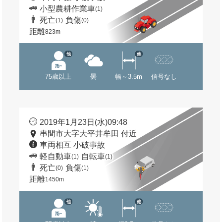
小型農耕作業車
(1)
死亡
負傷
(1)
(0)
距離
823m
他
他
75歳以上
曇
幅～3.5m
信号なし
2019年1月23日(水)09:48
串間市大字大平井牟田 付近
車両相互 小破事故
軽自動車
自転車
(1)
(1)
死亡
負傷
(0)
(1)
距離
1450m
他
他