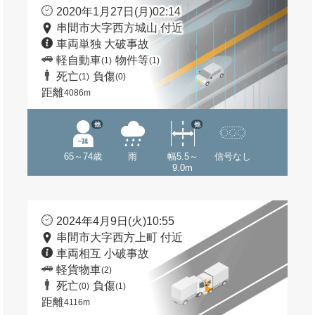
2020年1月27日(月)02:14
串間市大字西方城山 付近
車両単独 大破事故
軽自動車
物件等
(1)
(1)
死亡
負傷
(1)
(0)
距離
4086m
他
他
65～74歳
雨
幅5.5～
信号なし
9.0m
2024年4月9日(火)10:55
串間市大字西方上町 付近
車両相互 小破事故
軽貨物車
(2)
死亡
負傷
(0)
(1)
距離
4116m