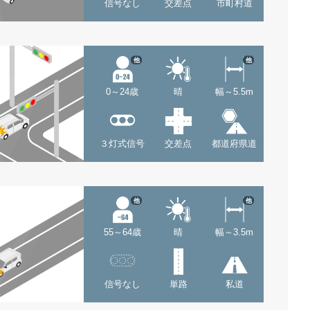
信号なし
交差点
市町村道
他
他
0～24歳
晴
幅～5.5m
３灯式信号
交差点
都道府県道
他
他
55～64歳
晴
幅～3.5m
信号なし
単路
私道