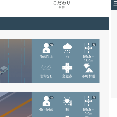
こだわり
条件
他
他
75歳以上
雨
幅5.5～
13.0m
信号なし
交差点
市町村道
他
他
45～54歳
晴
幅5.5～
9.0m