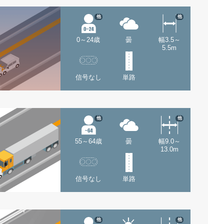
他
他
0～24歳
曇
幅3.5～
5.5m
信号なし
単路
他
他
55～64歳
曇
幅9.0～
13.0m
信号なし
単路
他
他