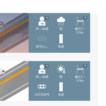
他
他
35～44歳
雨
幅3.5～
5.5m
信号なし
単路
他
他
35～44歳
晴
幅3.5～
5.5m
３灯式信号
単路