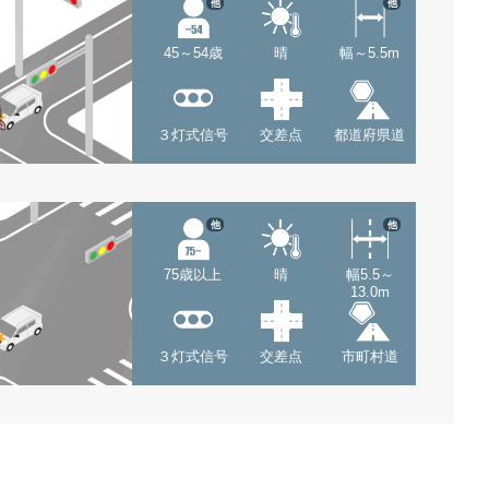
他
他
45～54歳
晴
幅～5.5m
３灯式信号
交差点
都道府県道
他
他
75歳以上
晴
幅5.5～
13.0m
３灯式信号
交差点
市町村道