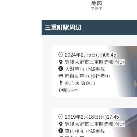
地図
で探す
三重町駅周辺
2024年2月5日(月)06:45
豊後大野市三重町赤嶺 付近
人対車両 小破事故
軽自動車
歩行者
(1)
(1)
死亡
負傷
(0)
(1)
距離
134m
2019年2月18日(月)17:45
豊後大野市三重町赤嶺 付近
車両相互 小破事故