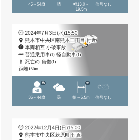
45～54歳
晴
幅13.0～
信号なし
19.5m
2024年7月3日(水)15:50
熊本市中央区南熊本三丁目 付近
車両相互 小破事故
普通乗用車
軽自動車
(1)
(1)
死亡
負傷
(0)
(1)
距離
160m
他
他
35～44歳
曇
幅～5.5m
信号なし
2022年12月4日(日)15:00
熊本市中央区萩原町 付近