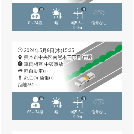
他
他
0～24歳
晴
幅5.5～
信号なし
9.0m
2024年5月9日(木)15:35
熊本市中央区南熊本三丁目 付近
車両相互 中破事故
軽自動車
(2)
死亡
負傷
(0)
(1)
距離
263m
他
他
65～74歳
晴
幅5.5～
信号なし
9.0m