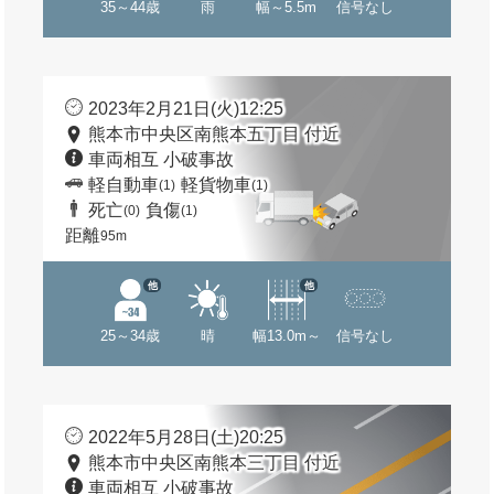
35～44歳
雨
幅～5.5m
信号なし
2023年2月21日(火)12:25
熊本市中央区南熊本五丁目 付近
車両相互 小破事故
軽自動車
軽貨物車
(1)
(1)
死亡
負傷
(0)
(1)
距離
95m
他
他
25～34歳
晴
幅13.0m～
信号なし
2022年5月28日(土)20:25
熊本市中央区南熊本三丁目 付近
車両相互 小破事故