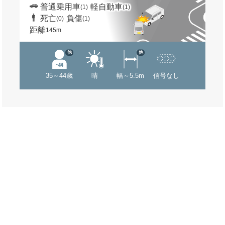
普通乗用車
軽自動車
(1)
(1)
死亡
負傷
(0)
(1)
距離
145m
他
他
35～44歳
晴
幅～5.5m
信号なし