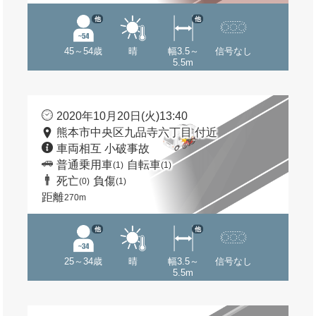
他
他
45～54歳
晴
幅3.5～
信号なし
5.5m
2020年10月20日(火)13:40
熊本市中央区九品寺六丁目 付近
車両相互 小破事故
普通乗用車
自転車
(1)
(1)
死亡
負傷
(0)
(1)
距離
270m
他
他
25～34歳
晴
幅3.5～
信号なし
5.5m