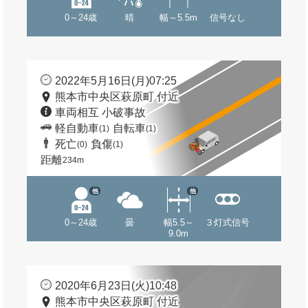
0～24歳
晴
幅～5.5m
信号なし
2022年5月16日(月)07:25
熊本市中央区萩原町 付近
車両相互 小破事故
軽自動車
自転車
(1)
(1)
死亡
負傷
(0)
(1)
距離
234m
他
他
0～24歳
曇
幅5.5～
３灯式信号
9.0m
2020年6月23日(火)10:48
熊本市中央区萩原町 付近