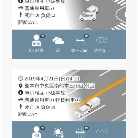
車両相互 小破事故
普通乗用車
(2)
死亡
負傷
(0)
(1)
距離
159m
他
他
0～24歳
曇
幅～5.5m
信号なし
2019年4月21日(日)14:10
熊本市中央区南熊本三丁目 付近
車両相互 小破事故
普通乗用車
軽貨物車
(1)
(1)
死亡
負傷
(0)
(2)
距離
159m
他
他