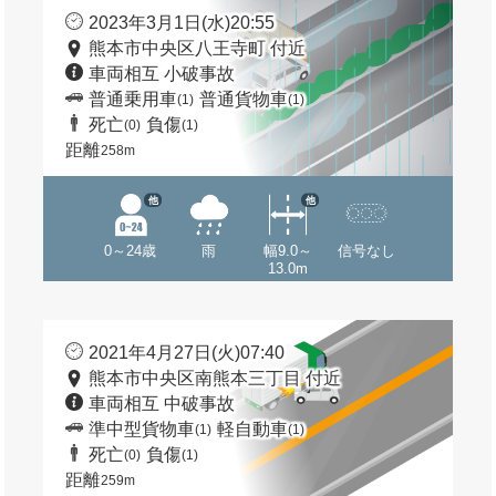
2023年3月1日(水)20:55
熊本市中央区八王寺町 付近
車両相互 小破事故
普通乗用車
普通貨物車
(1)
(1)
死亡
負傷
(0)
(1)
距離
258m
他
他
0～24歳
雨
幅9.0～
信号なし
13.0m
2021年4月27日(火)07:40
熊本市中央区南熊本三丁目 付近
車両相互 中破事故
準中型貨物車
軽自動車
(1)
(1)
死亡
負傷
(0)
(1)
距離
259m