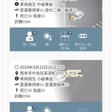
車両相互 中破事故
普通乗用車
原付二種二輪車
(1)
(1)
死亡
負傷
(0)
(1)
距離
216m
他
他
25～34歳
晴
幅5.5～
押ボタン式
13.0m
信号
2019年3月12日(火)13:35
熊本市中央区萩原町ののそ 付近
車両相互 小破事故
普通乗用車
普通貨物車
(1)
(1)
死亡
負傷
(0)
(2)
距離
220m
他