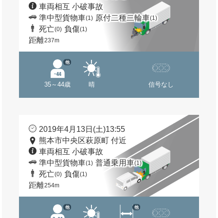
車両相互 小破事故
準中型貨物車
原付二種二輪車
(1)
(1)
死亡
負傷
(0)
(1)
距離
237m
他
35～44歳
晴
信号なし
2019年4月13日(土)13:55
熊本市中央区萩原町 付近
車両相互 小破事故
準中型貨物車
普通乗用車
(1)
(1)
死亡
負傷
(0)
(1)
距離
254m
他
他