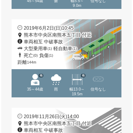
45～54歳
曇
幅5.5～
信号なし
9.0m
2019年6月2日(日)10:45
熊本市中央区南熊本五丁目 付近
車両相互 中破事故
大型乗用車
軽自動車
(1)
(1)
死亡
負傷
(0)
(1)
距離
144m
他
他
35～44歳
雨
幅13.0～
信号なし
19.5m
2019年11月26日(火)14:00
熊本市中央区南熊本五丁目 付近
車両相互 中破事故