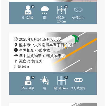
他
他
0～24歳
雨
幅9.0～
信号なし
13.0m
2023年8月14日(月)08:35
熊本市中央区南熊本五丁目 付近
車両相互 小破事故
準中型貨物車
軽貨物車
(1)
(1)
死亡
負傷
(0)
(1)
距離
265m
他
他
25～34歳
晴
幅19.5m～
３灯式信号