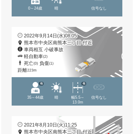
0～24歳
晴
信号なし
2022年9月14日(水)08:05
熊本市中央区南熊本三丁目 付近
車両相互 小破事故
軽自動車
(2)
死亡
負傷
(0)
(1)
距離
223m
他
他
35～44歳
晴
幅5.5～
信号なし
13.0m
2021年8月10日(火)11:25
熊本市中央区南熊本三丁目 付近