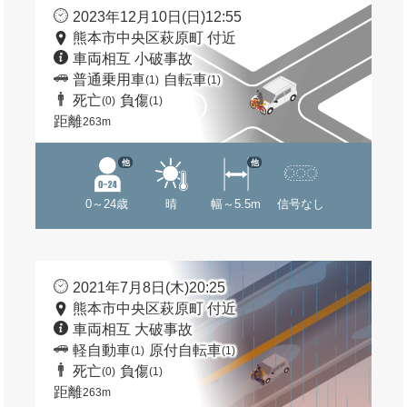
2023年12月10日(日)12:55
熊本市中央区萩原町 付近
車両相互 小破事故
普通乗用車
自転車
(1)
(1)
死亡
負傷
(0)
(1)
距離
263m
他
他
0～24歳
晴
幅～5.5m
信号なし
2021年7月8日(木)20:25
熊本市中央区萩原町 付近
車両相互 大破事故
軽自動車
原付自転車
(1)
(1)
死亡
負傷
(0)
(1)
距離
263m