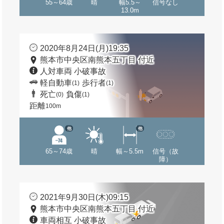
55～64歳
晴
幅5.5～
信号なし
13.0m
2020年8月24日(月)19:35
熊本市中央区南熊本五丁目 付近
人対車両 小破事故
軽自動車
歩行者
(1)
(1)
死亡
負傷
(0)
(1)
距離
100m
他
他
65～74歳
晴
幅～5.5m
信号（故
障）
2021年9月30日(木)09:15
熊本市中央区南熊本五丁目 付近
車両相互 小破事故