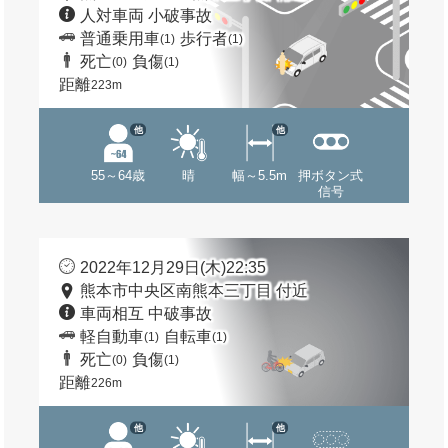
人対車両 小破事故
普通乗用車
歩行者
(1)
(1)
死亡
負傷
(0)
(1)
距離
223m
他
他
55～64歳
晴
幅～5.5m
押ボタン式
信号
2022年12月29日(木)22:35
熊本市中央区南熊本三丁目 付近
車両相互 中破事故
軽自動車
自転車
(1)
(1)
死亡
負傷
(0)
(1)
距離
226m
他
他