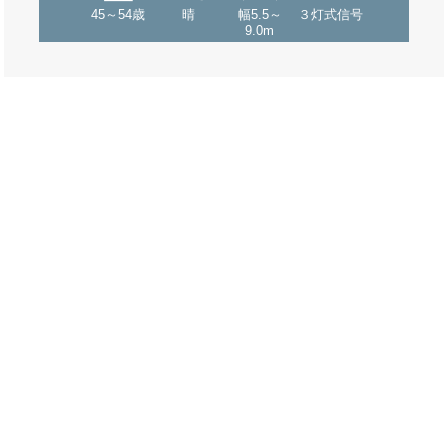
45～54歳
晴
幅5.5～
３灯式信号
9.0m