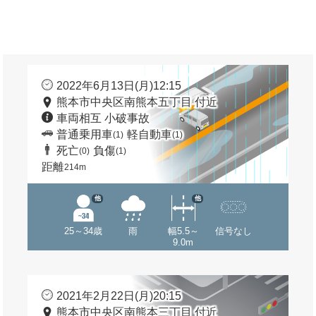
2022年6月13日(月)12:15
熊本市中央区南熊本五丁目 付近
車両相互 小破事故
普通乗用車
軽自動車
(1)
(1)
死亡
負傷
(0)
(1)
距離
214m
他
他
25～34歳
雨
幅5.5～
信号なし
9.0m
2021年2月22日(月)20:15
熊本市中央区南熊本三丁目 付近