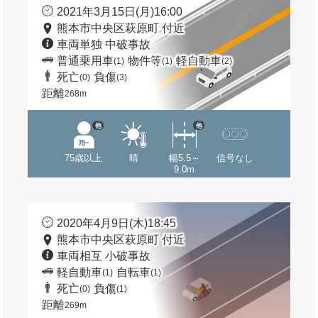
2021年3月15日(月)16:00
熊本市中央区萩原町 付近
車両単独 中破事故
普通乗用車
物件等
軽自動車
(1)
(1)
(2)
死亡
負傷
(0)
(3)
距離
268m
他
他
75歳以上
晴
幅5.5～
信号なし
9.0m
2020年4月9日(木)18:45
熊本市中央区萩原町 付近
車両相互 小破事故
軽自動車
自転車
(1)
(1)
死亡
負傷
(0)
(1)
距離
269m