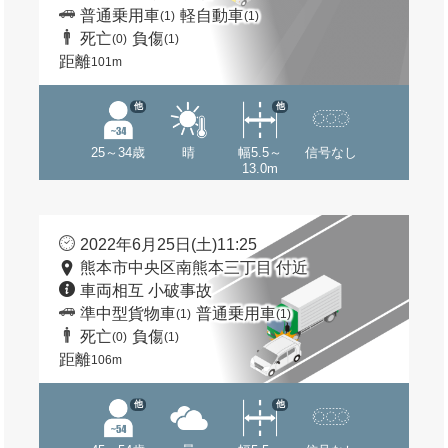
普通乗用車
軽自動車
(1)
(1)
死亡
負傷
(0)
(1)
距離
101m
他
他
25～34歳
晴
幅5.5～
信号なし
13.0m
2022年6月25日(土)11:25
熊本市中央区南熊本三丁目 付近
車両相互 小破事故
準中型貨物車
普通乗用車
(1)
(1)
死亡
負傷
(0)
(1)
距離
106m
他
他