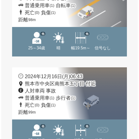
普通乗用車
自転車
(1)
(1)
死亡
負傷
(0)
(1)
距離
98m
他
他
25～34歳
晴
幅19.5m～
信号なし
2024年12月16日(月)06:43
熊本市中央区南熊本五丁目 付近
人対車両 事故
普通乗用車
歩行者
(1)
(1)
死亡
負傷
(0)
(1)
距離
99m
他
他