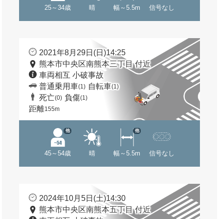
25～34歳
晴
幅～5.5m
信号なし
2021年8月29日(日)14:25
熊本市中央区南熊本三丁目 付近
車両相互 小破事故
普通乗用車
自転車
(1)
(1)
死亡
負傷
(0)
(1)
距離
155m
他
他
45～54歳
晴
幅～5.5m
信号なし
2024年10月5日(土)14:30
熊本市中央区南熊本五丁目 付近