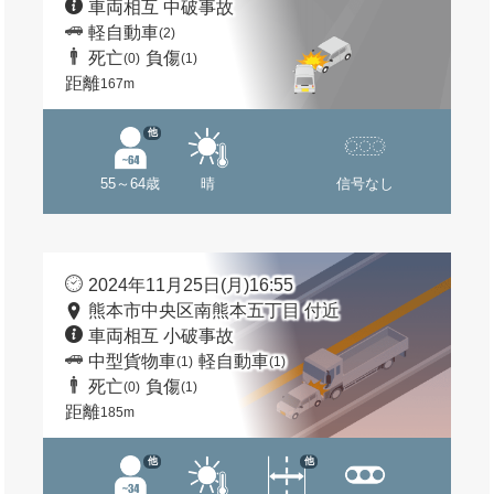
車両相互 中破事故
軽自動車
(2)
死亡
負傷
(0)
(1)
距離
167m
他
55～64歳
晴
信号なし
2024年11月25日(月)16:55
熊本市中央区南熊本五丁目 付近
車両相互 小破事故
中型貨物車
軽自動車
(1)
(1)
死亡
負傷
(0)
(1)
距離
185m
他
他