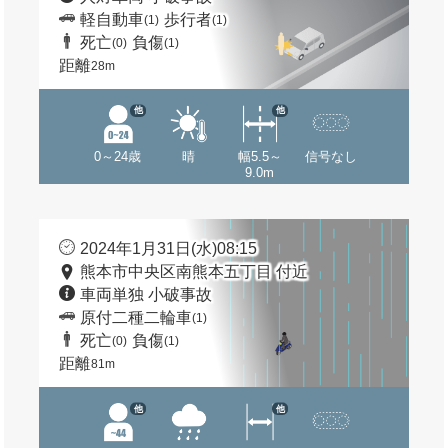
軽自動車
歩行者
(1)
(1)
死亡
負傷
(0)
(1)
距離
28m
他
他
0～24歳
晴
幅5.5～
信号なし
9.0m
2024年1月31日(水)08:15
熊本市中央区南熊本五丁目 付近
車両単独 小破事故
原付二種二輪車
(1)
死亡
負傷
(0)
(1)
距離
81m
他
他