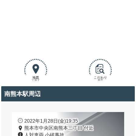
地図
こだわり
で探す
条件
南熊本駅周辺
2022年1月28日(金)19:35
熊本市中央区南熊本三丁目 付近
人対車両 小破事故