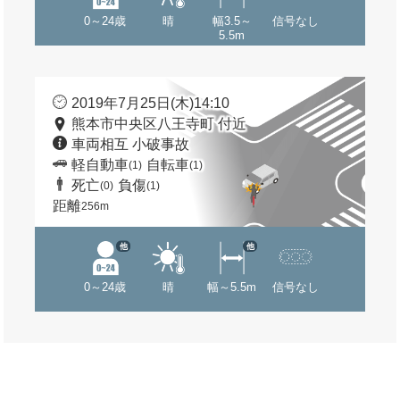
0～24歳
晴
幅3.5～
信号なし
5.5m
2019年7月25日(木)14:10
熊本市中央区八王寺町 付近
車両相互 小破事故
軽自動車
自転車
(1)
(1)
死亡
負傷
(0)
(1)
距離
256m
他
他
0～24歳
晴
幅～5.5m
信号なし