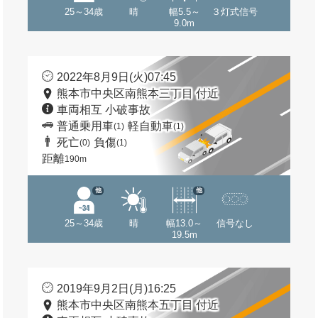
25～34歳
晴
幅5.5～
３灯式信号
9.0m
2022年8月9日(火)07:45
熊本市中央区南熊本三丁目 付近
車両相互 小破事故
普通乗用車
軽自動車
(1)
(1)
死亡
負傷
(0)
(1)
距離
190m
他
他
25～34歳
晴
幅13.0～
信号なし
19.5m
2019年9月2日(月)16:25
熊本市中央区南熊本五丁目 付近