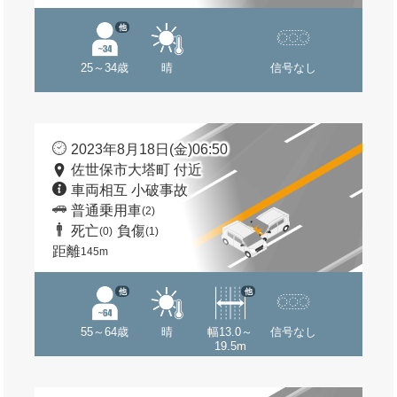
他
25～34歳
晴
信号なし
2023年8月18日(金)06:50
佐世保市大塔町 付近
車両相互 小破事故
普通乗用車
(2)
死亡
負傷
(0)
(1)
距離
145m
他
他
55～64歳
晴
幅13.0～
信号なし
19.5m