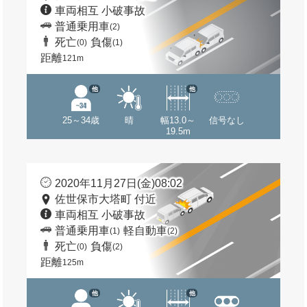
車両相互 小破事故
普通乗用車
(2)
死亡
負傷
(0)
(1)
距離
121m
他
他
25～34歳
晴
幅13.0～
信号なし
19.5m
2020年11月27日(金)08:02
佐世保市大塔町 付近
車両相互 小破事故
普通乗用車
軽自動車
(1)
(2)
死亡
負傷
(0)
(2)
距離
125m
他
他