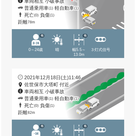
車両相互 小破事故
普通乗用車
軽自動車
(1)
(1)
死亡
負傷
(0)
(1)
距離
78m
他
他
0～24歳
晴
幅5.5～
３灯式信号
13.0m
2021年12月18日(土)11:46
佐世保市大塔町 付近
車両相互 小破事故
普通乗用車
軽自動車
(1)
(1)
死亡
負傷
(0)
(1)
距離
82m
他
他