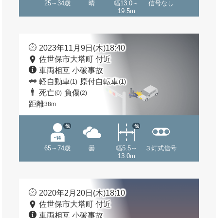
25～34歳
晴
幅13.0～
信号なし
19.5m
2023年11月9日(木)18:40
佐世保市大塔町 付近
車両相互 小破事故
軽自動車
原付自転車
(1)
(1)
死亡
負傷
(0)
(2)
距離
38m
他
他
65～74歳
曇
幅5.5～
３灯式信号
13.0m
2020年2月20日(木)18:10
佐世保市大塔町 付近
車両相互 小破事故