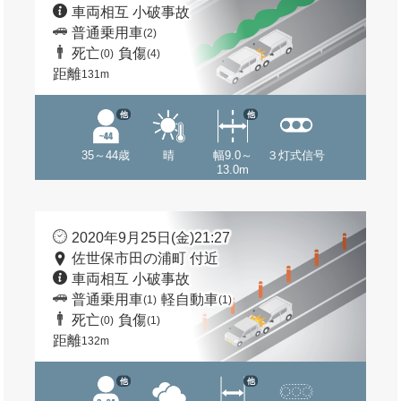
車両相互 小破事故
普通乗用車
(2)
死亡
負傷
(0)
(4)
距離
131m
他
他
35～44歳
晴
幅9.0～
３灯式信号
13.0m
2020年9月25日(金)21:27
佐世保市田の浦町 付近
車両相互 小破事故
普通乗用車
軽自動車
(1)
(1)
死亡
負傷
(0)
(1)
距離
132m
他
他