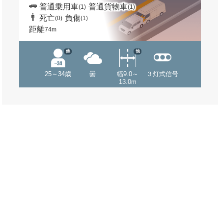
普通乗用車
普通貨物車
(1)
(1)
死亡
負傷
(0)
(1)
距離
74m
他
他
25～34歳
曇
幅9.0～
３灯式信号
13.0m