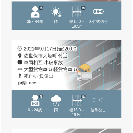
他
他
35～44歳
晴
幅13.0～
３灯式信号
19.5m
2021年9月17日(金)20:00
佐世保市大塔町 付近
車両相互 小破事故
大型貨物車
軽貨物車
(1)
(1)
死亡
負傷
(0)
(1)
距離
163m
他
他
0～24歳
雨
幅13.0～
信号なし
19.5m