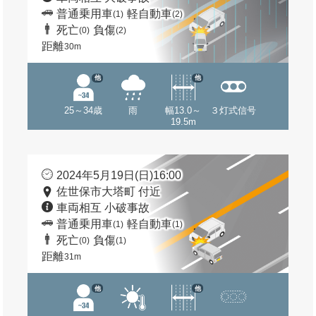
普通乗用車
軽自動車
(1)
(2)
死亡
負傷
(0)
(2)
距離
30m
他
他
25～34歳
雨
幅13.0～
３灯式信号
19.5m
2024年5月19日(日)16:00
佐世保市大塔町 付近
車両相互 小破事故
普通乗用車
軽自動車
(1)
(1)
死亡
負傷
(0)
(1)
距離
31m
他
他