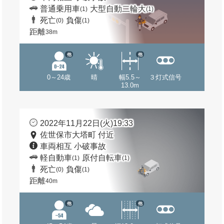
普通乗用車
大型自動二輪大
(1)
(1)
死亡
負傷
(0)
(1)
距離
38m
他
他
0～24歳
晴
幅5.5～
３灯式信号
13.0m
2022年11月22日(火)19:33
佐世保市大塔町 付近
車両相互 小破事故
軽自動車
原付自転車
(1)
(1)
死亡
負傷
(0)
(1)
距離
40m
他
他