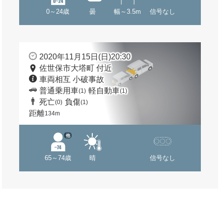
0～24歳
曇
幅～3.5m
信号なし
2020年11月15日(日)20:30
佐世保市大塔町 付近
車両相互 小破事故
普通乗用車
軽自動車
(1)
(1)
死亡
負傷
(0)
(1)
距離
134m
他
65～74歳
晴
信号なし