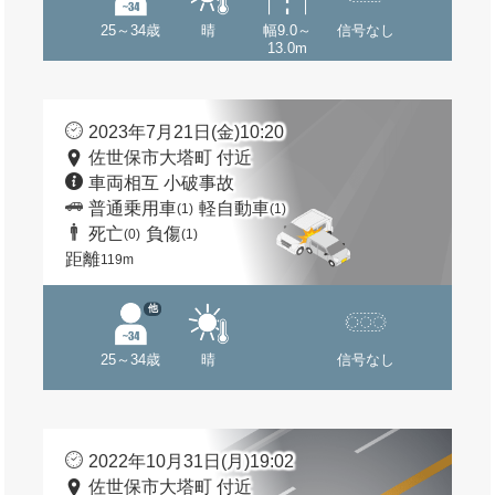
25～34歳
晴
幅9.0～
信号なし
13.0m
2023年7月21日(金)10:20
佐世保市大塔町 付近
車両相互 小破事故
普通乗用車
軽自動車
(1)
(1)
死亡
負傷
(0)
(1)
距離
119m
他
25～34歳
晴
信号なし
2022年10月31日(月)19:02
佐世保市大塔町 付近