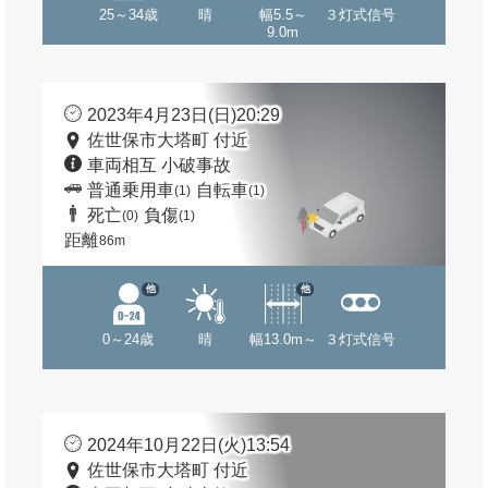
25～34歳
晴
幅5.5～
３灯式信号
9.0m
2023年4月23日(日)20:29
佐世保市大塔町 付近
車両相互 小破事故
普通乗用車
自転車
(1)
(1)
死亡
負傷
(0)
(1)
距離
86m
他
他
0～24歳
晴
幅13.0m～
３灯式信号
2024年10月22日(火)13:54
佐世保市大塔町 付近