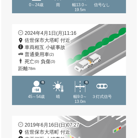
0～24歳
雨
幅13.0～
信号なし
19.5m
2024年4月1日(月)11:16
佐世保市大塔町 付近
車両相互 小破事故
普通乗用車
(2)
死亡
負傷
(0)
(3)
距離
78m
他
他
45～54歳
晴
幅9.0～
３灯式信号
13.0m
2019年6月16日(日)07:27
佐世保市大塔町 付近