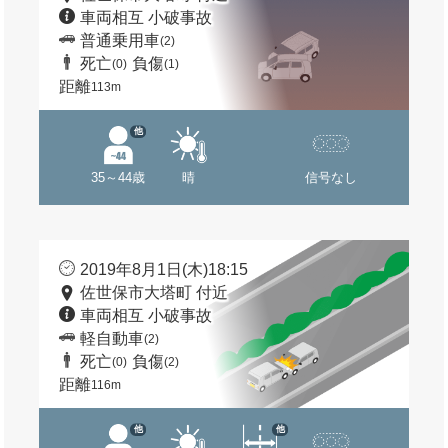
車両相互 小破事故
普通乗用車
(2)
死亡
負傷
(0)
(1)
距離
113m
他
35～44歳
晴
信号なし
2019年8月1日(木)18:15
佐世保市大塔町 付近
車両相互 小破事故
軽自動車
(2)
死亡
負傷
(0)
(2)
距離
116m
他
他