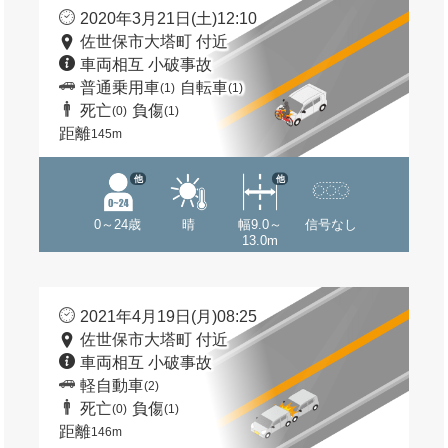
2020年3月21日(土)12:10
佐世保市大塔町 付近
車両相互 小破事故
普通乗用車
自転車
(1)
(1)
死亡
負傷
(0)
(1)
距離
145m
他
他
0～24歳
晴
幅9.0～
信号なし
13.0m
2021年4月19日(月)08:25
佐世保市大塔町 付近
車両相互 小破事故
軽自動車
(2)
死亡
負傷
(0)
(1)
距離
146m