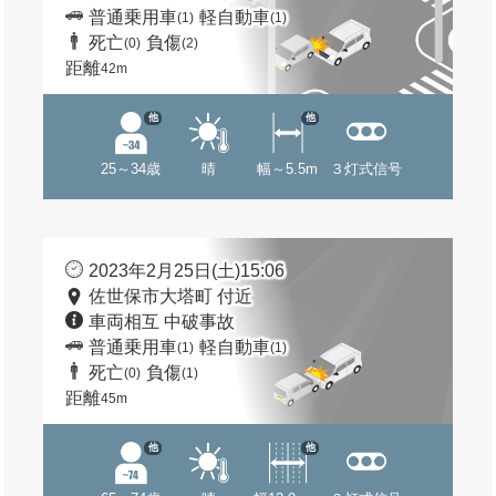
普通乗用車
軽自動車
(1)
(1)
死亡
負傷
(0)
(2)
距離
42m
他
他
25～34歳
晴
幅～5.5m
３灯式信号
2023年2月25日(土)15:06
佐世保市大塔町 付近
車両相互 中破事故
普通乗用車
軽自動車
(1)
(1)
死亡
負傷
(0)
(1)
距離
45m
他
他