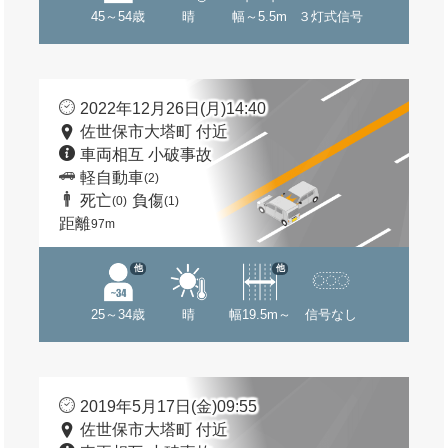
45～54歳
晴
幅～5.5m
３灯式信号
2022年12月26日(月)14:40
佐世保市大塔町 付近
車両相互 小破事故
軽自動車
(2)
死亡
負傷
(0)
(1)
距離
97m
他
他
25～34歳
晴
幅19.5m～
信号なし
2019年5月17日(金)09:55
佐世保市大塔町 付近