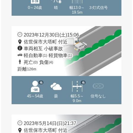
0～24歳
晴
幅13.0～
３灯式信号
19.5m
2023年12月30日(土)15:06
佐世保市大塔町 付近
車両相互 小破事故
軽自動車
軽貨物車
(1)
(1)
死亡
負傷
(0)
(4)
距離
126m
他
他
45～54歳
曇
幅5.5～
信号なし
9.0m
2023年5月14日(日)21:37
佐世保市大塔町 付近