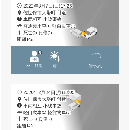
2022年8月7日(日)17:26
佐世保市大塔町 付近
車両相互 小破事故
普通乗用車
軽自動車
(1)
(1)
死亡
負傷
(0)
(2)
距離
142m
他
35～44歳
晴
信号なし
2020年2月24日(月)12:05
佐世保市大塔町 付近
車両相互 小破事故
軽自動車
軽貨物車
(1)
(1)
死亡
負傷
(0)
(2)
距離
142m