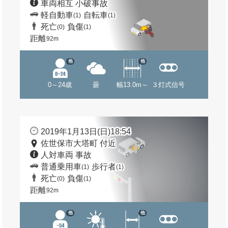
車両相互 小破事故
軽自動車
自転車
(1)
(1)
死亡
負傷
(0)
(1)
距離
92m
他
他
0～24歳
曇
幅13.0m～
３灯式信号
2019年1月13日(日)18:54
佐世保市大塔町 付近
人対車両 事故
普通乗用車
歩行者
(1)
(1)
死亡
負傷
(0)
(1)
距離
92m
他
他