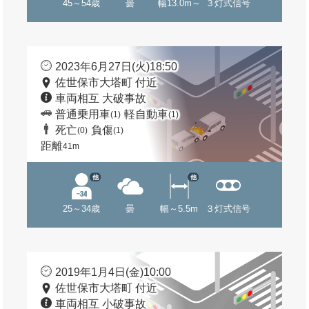
45～54歳
曇
幅13.0m～
３灯式信号
2023年6月27日(火)18:50
佐世保市大塔町 付近
車両相互 大破事故
普通乗用車
軽自動車
(1)
(1)
死亡
負傷
(0)
(1)
距離
41m
他
他
25～34歳
曇
幅～5.5m
３灯式信号
2019年1月4日(金)10:00
佐世保市大塔町 付近
車両相互 小破事故