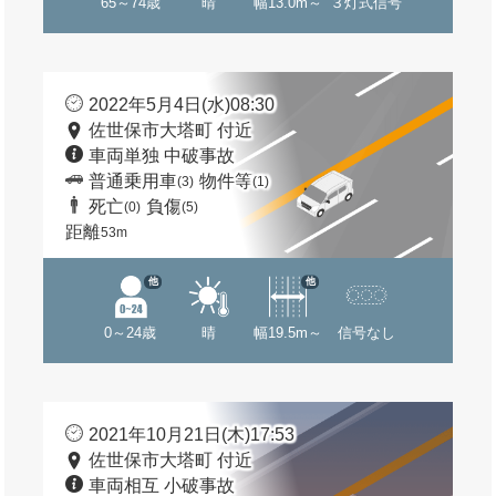
65～74歳
晴
幅13.0m～
３灯式信号
2022年5月4日(水)08:30
佐世保市大塔町 付近
車両単独 中破事故
普通乗用車
物件等
(3)
(1)
死亡
負傷
(0)
(5)
距離
53m
他
他
0～24歳
晴
幅19.5m～
信号なし
2021年10月21日(木)17:53
佐世保市大塔町 付近
車両相互 小破事故