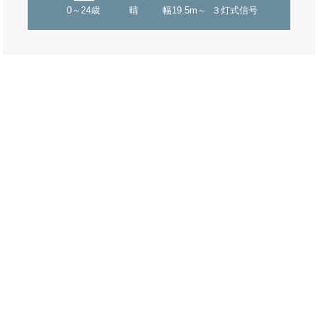
0～24歳
晴
幅19.5m～
３灯式信号