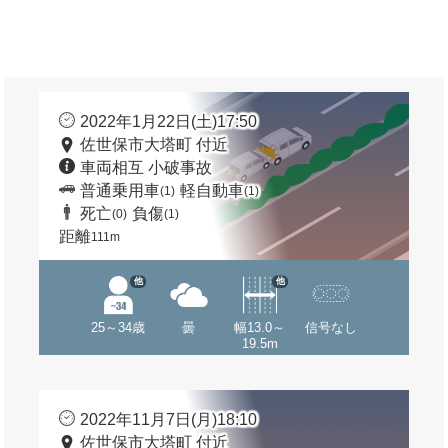
2022年1月22日(土)17:50
佐世保市大塔町 付近
車両相互 小破事故
普通乗用車
軽自動車
(1)
(1)
死亡
負傷
(0)
(1)
距離
111m
他
他
25～34歳
曇
幅13.0～
信号なし
19.5m
2022年11月7日(月)18:10
佐世保市大塔町 付近