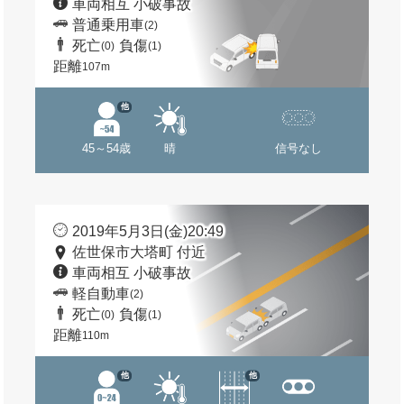
車両相互 小破事故
普通乗用車
(2)
死亡
負傷
(0)
(1)
距離
107m
他
45～54歳
晴
信号なし
2019年5月3日(金)20:49
佐世保市大塔町 付近
車両相互 小破事故
軽自動車
(2)
死亡
負傷
(0)
(1)
距離
110m
他
他