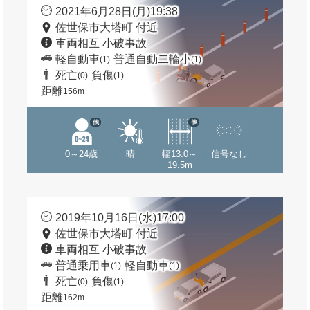
2021年6月28日(月)19:38
佐世保市大塔町 付近
車両相互 小破事故
軽自動車
普通自動二輪小
(1)
(1)
死亡
負傷
(0)
(1)
距離
156m
他
他
0～24歳
晴
幅13.0～
信号なし
19.5m
2019年10月16日(水)17:00
佐世保市大塔町 付近
車両相互 小破事故
普通乗用車
軽自動車
(1)
(1)
死亡
負傷
(0)
(1)
距離
162m