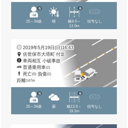
他
他
25～34歳
晴
幅9.0～
信号なし
13.0m
2019年5月19日(日)16:43
佐世保市大塔町 付近
車両相互 小破事故
普通乗用車
(2)
死亡
負傷
(0)
(2)
距離
147m
他
他
25～34歳
曇
幅13.0～
信号なし
19.5m