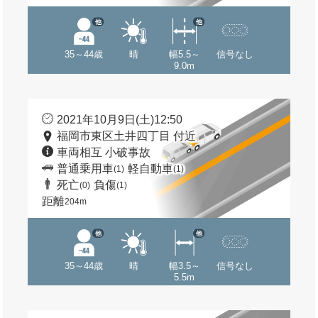
他
他
35～44歳
晴
幅5.5～
信号なし
9.0m
2021年10月9日(土)12:50
福岡市東区土井四丁目 付近
車両相互 小破事故
普通乗用車
軽自動車
(1)
(1)
死亡
負傷
(0)
(1)
距離
204m
他
他
35～44歳
晴
幅3.5～
信号なし
5.5m