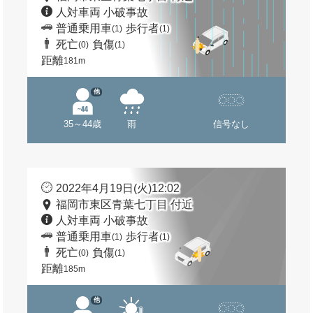
人対車両 小破事故
普通乗用車
歩行者
(1)
(1)
死亡
負傷
(0)
(1)
距離
181m
他
35～44歳
雨
信号なし
2022年4月19日(火)12:02
福岡市東区青葉七丁目 付近
人対車両 小破事故
普通乗用車
歩行者
(1)
(1)
死亡
負傷
(0)
(1)
距離
185m
他