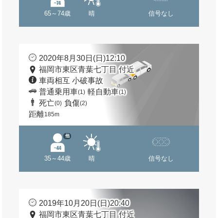
65～74歳
晴
信号なし
2020年8月30日(日)12:10
福岡市東区青葉七丁目 付近
車両相互 小破事故
普通乗用車
軽自動車
(1)
(1)
死亡
負傷
(0)
(2)
距離
185m
他
35～44歳
晴
信号なし
2019年10月20日(日)20:40
福岡市東区青葉七丁目 付近