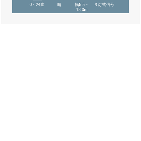
0～24歳
晴
幅5.5～
３灯式信号
13.0m