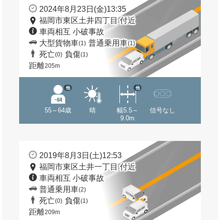
2024年8月23日(金)13:35
福岡市東区土井四丁目 付近
車両相互 小破事故
大型貨物車
普通乗用車
(1)
(1)
死亡
負傷
(0)
(1)
距離
205m
他
他
55～64歳
晴
幅5.5～
信号なし
9.0m
2019年8月3日(土)12:53
福岡市東区土井一丁目 付近
車両相互 小破事故
普通乗用車
(2)
死亡
負傷
(0)
(1)
距離
209m