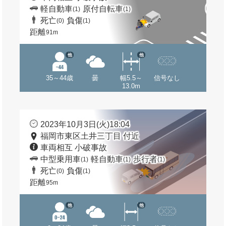
軽自動車
原付自転車
(1)
(1)
死亡
負傷
(0)
(1)
距離
91m
他
他
35～44歳
曇
幅5.5～
信号なし
13.0m
2023年10月3日(火)18:04
福岡市東区土井三丁目 付近
車両相互 小破事故
中型乗用車
軽自動車
歩行者
(1)
(1)
(1)
死亡
負傷
(0)
(1)
距離
95m
他
他