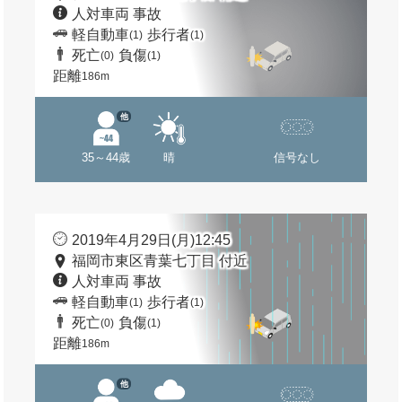
人対車両 事故
軽自動車
歩行者
(1)
(1)
死亡
負傷
(0)
(1)
距離
186m
他
35～44歳
晴
信号なし
2019年4月29日(月)12:45
福岡市東区青葉七丁目 付近
人対車両 事故
軽自動車
歩行者
(1)
(1)
死亡
負傷
(0)
(1)
距離
186m
他