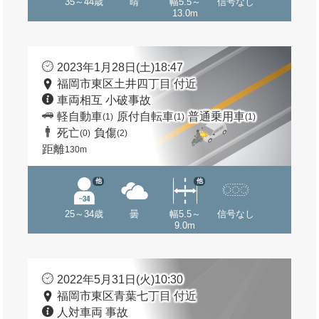
35～44歳
晴
幅5.5～
信号なし
13.0m
2023年1月28日(土)18:47
福岡市東区土井四丁目 付近
車両相互 小破事故
軽自動車
原付自転車
普通乗用車
(1)
(1)
(1)
死亡
負傷
(0)
(2)
距離
130m
他
他
25～34歳
曇
幅5.5～
信号なし
9.0m
2022年5月31日(火)10:30
福岡市東区青葉七丁目 付近
人対車両 事故