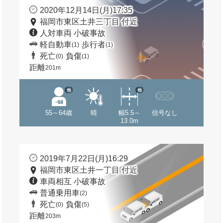
2020年12月14日(月)17:35
福岡市東区土井三丁目 付近
人対車両 小破事故
軽自動車
歩行者
(1)
(1)
死亡
負傷
(0)
(1)
距離
201m
他
他
55～64歳
晴
幅5.5～
信号なし
13.0m
2019年7月22日(月)16:29
福岡市東区土井一丁目 付近
車両相互 小破事故
普通乗用車
(2)
死亡
負傷
(0)
(5)
距離
203m