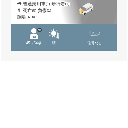
普通乗用車
歩行者
(1)
(1)
死亡
負傷
(0)
(1)
距離
161m
他
45～54歳
晴
信号なし