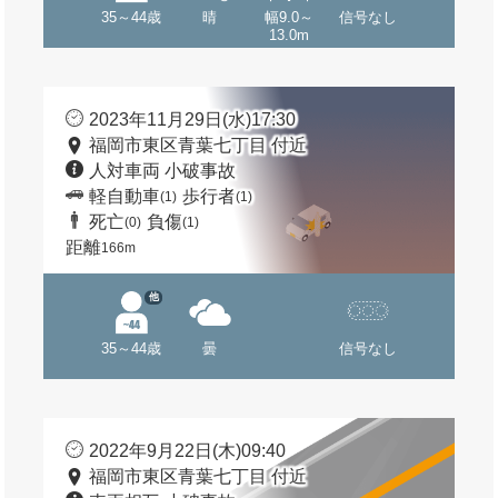
35～44歳
晴
幅9.0～
信号なし
13.0m
2023年11月29日(水)17:30
福岡市東区青葉七丁目 付近
人対車両 小破事故
軽自動車
歩行者
(1)
(1)
死亡
負傷
(0)
(1)
距離
166m
他
35～44歳
曇
信号なし
2022年9月22日(木)09:40
福岡市東区青葉七丁目 付近