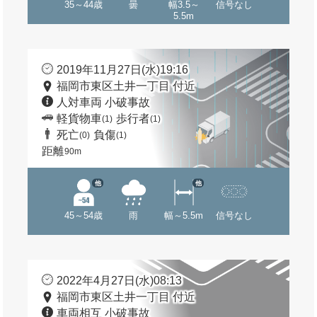
35～44歳
曇
幅3.5～
信号なし
5.5m
2019年11月27日(水)19:16
福岡市東区土井一丁目 付近
人対車両 小破事故
軽貨物車
歩行者
(1)
(1)
死亡
負傷
(0)
(1)
距離
90m
他
他
45～54歳
雨
幅～5.5m
信号なし
2022年4月27日(水)08:13
福岡市東区土井一丁目 付近
車両相互 小破事故