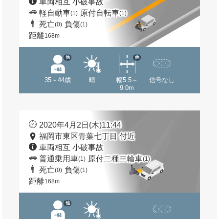
車両相互 小破事故
軽自動車
原付自転車
(1)
(1)
死亡
負傷
(0)
(1)
距離
168m
他
他
35～44歳
晴
幅5.5～
信号なし
9.0m
2020年4月2日(木)11:44
福岡市東区青葉七丁目 付近
車両相互 小破事故
普通乗用車
原付二種二輪車
(1)
(1)
死亡
負傷
(0)
(1)
距離
168m
他