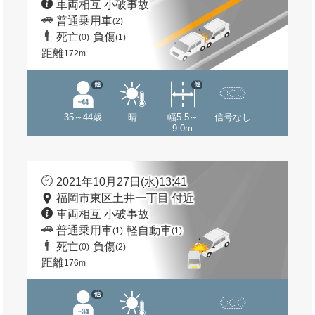
車両相互 小破事故
普通乗用車
(2)
死亡
負傷
(0)
(1)
距離
172m
他
他
35～44歳
晴
幅5.5～
信号なし
9.0m
2021年10月27日(水)13:41
福岡市東区土井一丁目 付近
車両相互 小破事故
普通乗用車
軽自動車
(1)
(1)
死亡
負傷
(0)
(2)
距離
176m
他