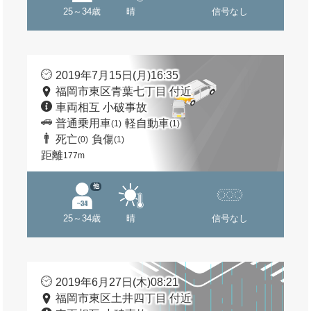
25～34歳
晴
信号なし
2019年7月15日(月)16:35
福岡市東区青葉七丁目 付近
車両相互 小破事故
普通乗用車
軽自動車
(1)
(1)
死亡
負傷
(0)
(1)
距離
177m
他
25～34歳
晴
信号なし
2019年6月27日(木)08:21
福岡市東区土井四丁目 付近