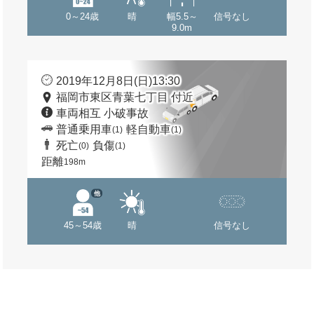
0～24歳
晴
幅5.5～
信号なし
9.0m
2019年12月8日(日)13:30
福岡市東区青葉七丁目 付近
車両相互 小破事故
普通乗用車
軽自動車
(1)
(1)
死亡
負傷
(0)
(1)
距離
198m
他
45～54歳
晴
信号なし