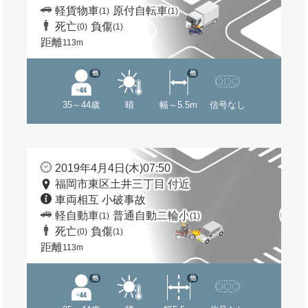
軽貨物車
原付自転車
(1)
(1)
死亡
負傷
(0)
(1)
距離
113m
他
他
35～44歳
晴
幅～5.5m
信号なし
2019年4月4日(木)07:50
福岡市東区土井三丁目 付近
車両相互 小破事故
軽自動車
普通自動二輪小
(1)
(1)
死亡
負傷
(0)
(1)
距離
113m
他
他