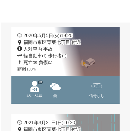
2020年5月5日(火)19:20
福岡市東区青葉七丁目 付近
人対車両 事故
軽自動車
歩行者
(1)
(1)
死亡
負傷
(0)
(1)
距離
180m
他
45～54歳
曇
信号なし
2021年3月21日(日)10:30
福岡市東区青葉七丁目 付近