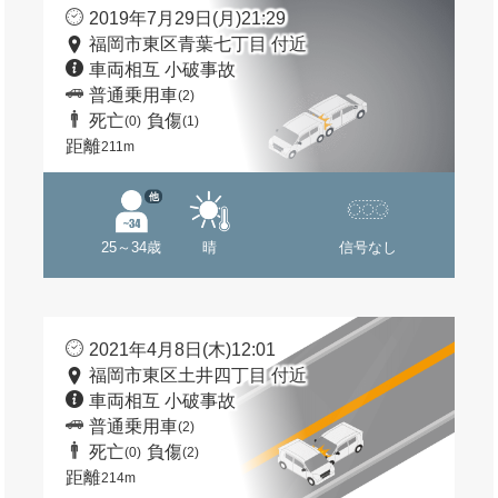
2019年7月29日(月)21:29
福岡市東区青葉七丁目 付近
車両相互 小破事故
普通乗用車
(2)
死亡
負傷
(0)
(1)
距離
211m
他
25～34歳
晴
信号なし
2021年4月8日(木)12:01
福岡市東区土井四丁目 付近
車両相互 小破事故
普通乗用車
(2)
死亡
負傷
(0)
(2)
距離
214m