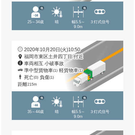
他
他
25～34歳
晴
幅5.5～
３灯式信号
9.0m
2020年10月20日(火)10:50
福岡市東区土井四丁目 付近
車両相互 小破事故
準中型貨物車
軽貨物車
(1)
(1)
死亡
負傷
(0)
(1)
距離
215m
他
他
35～44歳
晴
幅5.5～
３灯式信号
9.0m