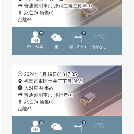
普通乗用車
原付二種二輪車
(1)
(1)
死亡
負傷
(0)
(1)
距離
66m
他
他
55～64歳
曇
幅～3.5m
信号なし
2024年1月19日(金)17:35
福岡市東区土井三丁目 付近
人対車両 事故
普通乗用車
歩行者
(1)
(1)
死亡
負傷
(0)
(1)
距離
82m
他
他