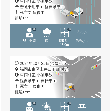
車両相互 小破事故
普通乗用車
軽自動車
(1)
(1)
死亡
負傷
(0)
(1)
距離
177m
他
他
35～44歳
雨
幅5.5～
信号なし
13.0m
2024年10月25日(金)07:35
福岡市東区土井四丁目 付近
車両相互 小破事故
軽自動車
自転車
(1)
(1)
死亡
負傷
(0)
(1)
距離
179m
他
他