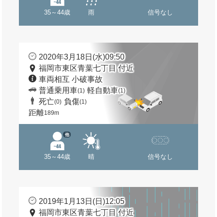
35～44歳
雨
信号なし
2020年3月18日(水)09:50
福岡市東区青葉七丁目 付近
車両相互 小破事故
普通乗用車
軽自動車
(1)
(1)
死亡
負傷
(0)
(1)
距離
189m
他
35～44歳
晴
信号なし
2019年1月13日(日)12:05
福岡市東区青葉七丁目 付近