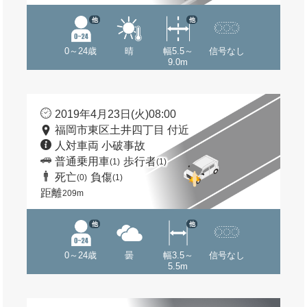
他
他
0～24歳
晴
幅5.5～
信号なし
9.0m
2019年4月23日(火)08:00
福岡市東区土井四丁目 付近
人対車両 小破事故
普通乗用車
歩行者
(1)
(1)
死亡
負傷
(0)
(1)
距離
209m
他
他
0～24歳
曇
幅3.5～
信号なし
5.5m