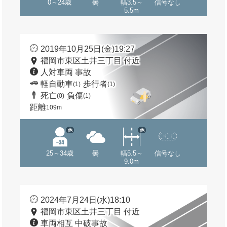
0～24歳
曇
幅3.5～
信号なし
5.5m
2019年10月25日(金)19:27
福岡市東区土井三丁目 付近
人対車両 事故
軽自動車
歩行者
(1)
(1)
死亡
負傷
(0)
(1)
距離
109m
他
他
25～34歳
曇
幅5.5～
信号なし
9.0m
2024年7月24日(水)18:10
福岡市東区土井三丁目 付近
車両相互 中破事故