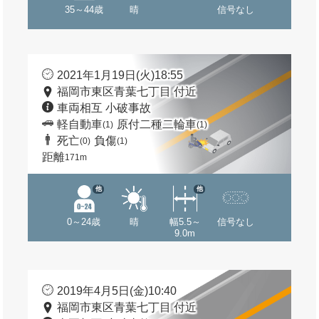
35～44歳
晴
信号なし
2021年1月19日(火)18:55
福岡市東区青葉七丁目 付近
車両相互 小破事故
軽自動車
原付二種二輪車
(1)
(1)
死亡
負傷
(0)
(1)
距離
171m
他
他
0～24歳
晴
幅5.5～
信号なし
9.0m
2019年4月5日(金)10:40
福岡市東区青葉七丁目 付近