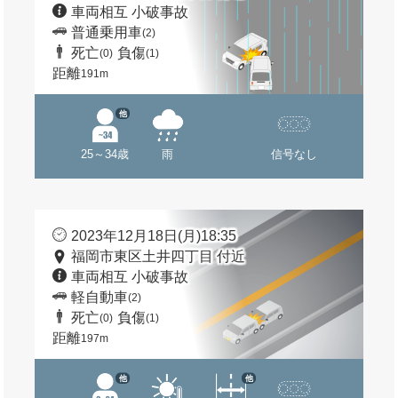
車両相互 小破事故
普通乗用車
(2)
死亡
負傷
(0)
(1)
距離
191m
他
25～34歳
雨
信号なし
2023年12月18日(月)18:35
福岡市東区土井四丁目 付近
車両相互 小破事故
軽自動車
(2)
死亡
負傷
(0)
(1)
距離
197m
他
他