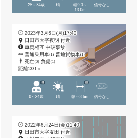
25～34歳
晴
幅9.0～
信号なし
13.0m
2023年3月6日(月)17:40
日田市大字夜明 付近
車両相互 中破事故
普通乗用車
普通貨物車
(1)
(1)
死亡
負傷
(0)
(1)
距離
1331m
他
他
0～24歳
晴
幅～3.5m
信号なし
2022年6月24日(金)11:40
日田市大字友田 付近