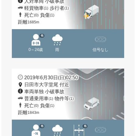
人対車両 小破事故
軽貨物車
歩行者
(1)
(1)
死亡
負傷
(0)
(1)
距離
1685m
他
0～24歳
雨
信号なし
2019年6月30日(日)02:50
日田市大字堂尾 付近
車両単独 小破事故
普通乗用車
物件等
(1)
(1)
死亡
負傷
(0)
(1)
距離
1843m
他
他