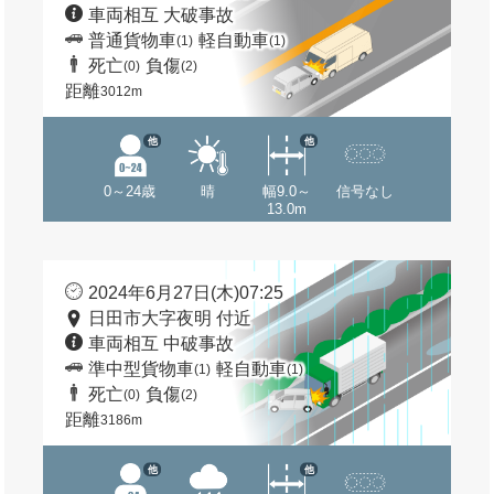
車両相互 大破事故
普通貨物車
軽自動車
(1)
(1)
死亡
負傷
(0)
(2)
距離
3012m
他
他
0～24歳
晴
幅9.0～
信号なし
13.0m
2024年6月27日(木)07:25
日田市大字夜明 付近
車両相互 中破事故
準中型貨物車
軽自動車
(1)
(1)
死亡
負傷
(0)
(2)
距離
3186m
他
他