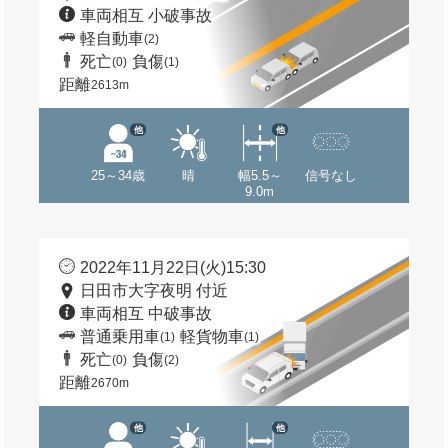
車両相互 小破事故
軽自動車
(2)
死亡
負傷
(0)
(1)
距離
2613m
他
他
25～34歳
晴
幅5.5～
信号なし
9.0m
2022年11月22日(火)15:30
日田市大字夜明 付近
車両相互 中破事故
普通乗用車
軽貨物車
(1)
(1)
死亡
負傷
(0)
(2)
距離
2670m
他
他