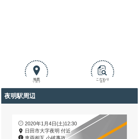
地図
こだわり
で探す
条件
夜明駅周辺
2020年1月4日(土)12:30
日田市大字夜明 付近
車両相互 小破事故