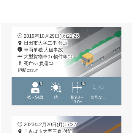
2019年10月29日(火)21:25
日田市大字二串 付近
車両単独 大破事故
大型貨物車
物件等
(1)
(1)
死亡
負傷
(0)
(1)
距離
2335m
他
他
45～54歳
晴
幅9.0～
信号なし
13.0m
2023年2月20日(月)17:27
うきは市大字三春 付近