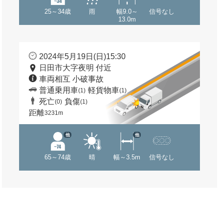
25～34歳
雨
幅9.0～
信号なし
13.0m
2024年5月19日(日)15:30
日田市大字夜明 付近
車両相互 小破事故
普通乗用車
軽貨物車
(1)
(1)
死亡
負傷
(0)
(1)
距離
3231m
他
他
65～74歳
晴
幅～3.5m
信号なし