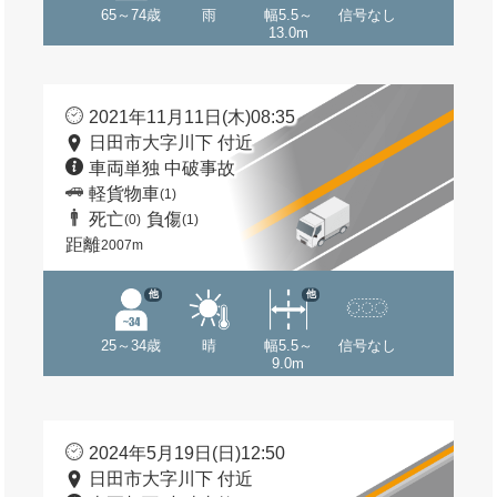
65～74歳
雨
幅5.5～
信号なし
13.0m
2021年11月11日(木)08:35
日田市大字川下 付近
車両単独 中破事故
軽貨物車
(1)
死亡
負傷
(0)
(1)
距離
2007m
他
他
25～34歳
晴
幅5.5～
信号なし
9.0m
2024年5月19日(日)12:50
日田市大字川下 付近