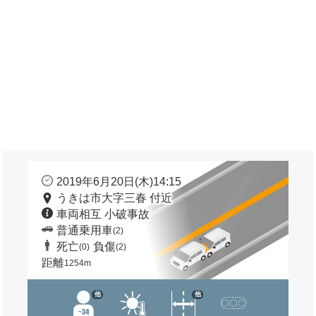
2019年6月20日(木)14:15
うきは市大字三春 付近
車両相互 小破事故
普通乗用車
(2)
死亡
負傷
(0)
(2)
距離
1254m
他
他