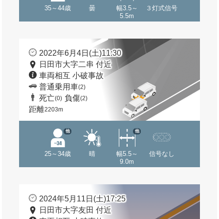
35～44歳
曇
幅3.5～
３灯式信号
5.5m
2022年6月4日(土)11:30
日田市大字二串 付近
車両相互 小破事故
普通乗用車
(2)
死亡
負傷
(0)
(2)
距離
2203m
他
他
25～34歳
晴
幅5.5～
信号なし
9.0m
2024年5月11日(土)17:25
日田市大字友田 付近