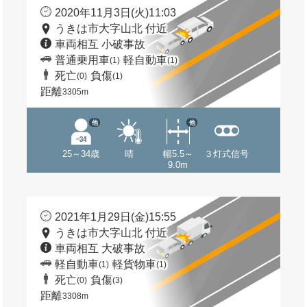
2020年11月3日(火)11:03
うきは市大字山北 付近
車両相互 小破事故
普通乗用車
軽自動車
(1)
(1)
死亡
負傷
(0)
(1)
距離
3305m
他
他
25～34歳
晴
幅5.5～
３灯式信号
9.0m
2021年1月29日(金)15:55
うきは市大字山北 付近
車両相互 大破事故
軽自動車
軽貨物車
(1)
(1)
死亡
負傷
(0)
(3)
距離
3308m