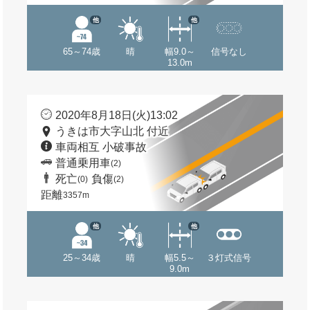
他
他
65～74歳
晴
幅9.0～
信号なし
13.0m
2020年8月18日(火)13:02
うきは市大字山北 付近
車両相互 小破事故
普通乗用車
(2)
死亡
負傷
(0)
(2)
距離
3357m
他
他
25～34歳
晴
幅5.5～
３灯式信号
9.0m