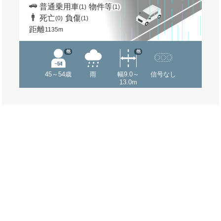
普通乗用車
物件等
(1)
(1)
死亡
負傷
(0)
(1)
距離
1135m
他
他
45～54歳
雨
幅9.0～
信号なし
13.0m