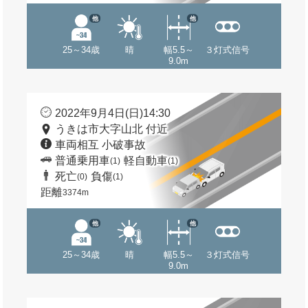
他
他
25～34歳
晴
幅5.5～
３灯式信号
9.0m
2022年9月4日(日)14:30
うきは市大字山北 付近
車両相互 小破事故
普通乗用車
軽自動車
(1)
(1)
死亡
負傷
(0)
(1)
距離
3374m
他
他
25～34歳
晴
幅5.5～
３灯式信号
9.0m