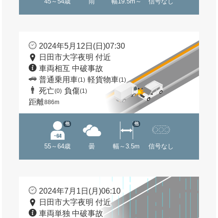
45～54歳
雨
幅19.5m～
信号なし
2024年5月12日(日)07:30
日田市大字夜明 付近
車両相互 中破事故
普通乗用車
軽貨物車
(1)
(1)
死亡
負傷
(0)
(1)
距離
886m
他
他
55～64歳
曇
幅～3.5m
信号なし
2024年7月1日(月)06:10
日田市大字夜明 付近
車両単独 中破事故