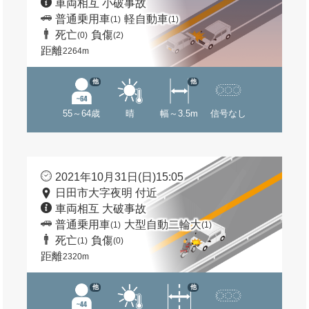
車両相互 小破事故
普通乗用車
軽自動車
(1)
(1)
死亡
負傷
(0)
(2)
距離
2264m
他
他
55～64歳
晴
幅～3.5m
信号なし
2021年10月31日(日)15:05
日田市大字夜明 付近
車両相互 大破事故
普通乗用車
大型自動二輪大
(1)
(1)
死亡
負傷
(1)
(0)
距離
2320m
他
他