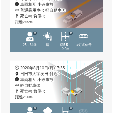
車両相互 小破事故
普通乗用車
軽自動車
(1)
(1)
死亡
負傷
(0)
(1)
距離
2452m
他
他
25～34歳
晴
幅5.5～
３灯式信号
9.0m
2020年8月10日(月)17:35
日田市大字友田 付近
車両相互 小破事故
軽自動車
(2)
死亡
負傷
(0)
(1)
距離
2513m
他
他