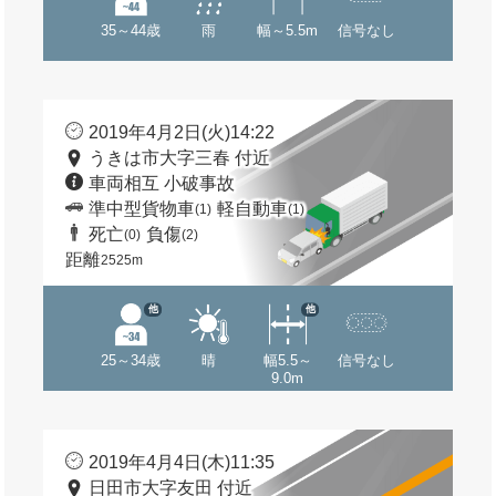
35～44歳
雨
幅～5.5m
信号なし
2019年4月2日(火)14:22
うきは市大字三春 付近
車両相互 小破事故
準中型貨物車
軽自動車
(1)
(1)
死亡
負傷
(0)
(2)
距離
2525m
他
他
25～34歳
晴
幅5.5～
信号なし
9.0m
2019年4月4日(木)11:35
日田市大字友田 付近