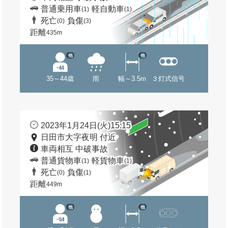
普通乗用車
軽自動車
(1)
(1)
死亡
負傷
(0)
(3)
距離
435m
他
他
35～44歳
雨
幅～3.5m
３灯式信号
2023年1月24日(火)15:15
日田市大字夜明 付近
車両相互 中破事故
普通貨物車
軽貨物車
(1)
(1)
死亡
負傷
(0)
(1)
距離
449m
他
他