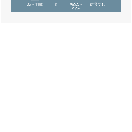
35～44歳
晴
幅5.5～
信号なし
9.0m