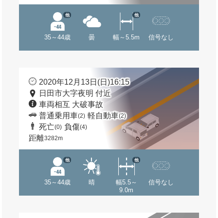
他
他
35～44歳
曇
幅～5.5m
信号なし
2020年12月13日(日)16:15
日田市大字夜明 付近
車両相互 大破事故
普通乗用車
軽自動車
(2)
(2)
死亡
負傷
(0)
(4)
距離
3282m
他
他
35～44歳
晴
幅5.5～
信号なし
9.0m