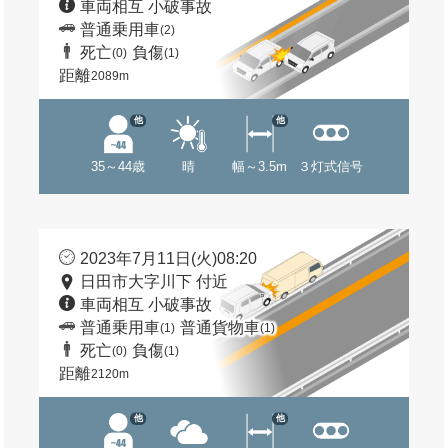
車両相互 小破事故
普通乗用車
(2)
死亡
負傷
(0)
(1)
距離
2089m
他
他
35～44歳
晴
幅～3.5m
３灯式信号
2023年7月11日(火)08:20
日田市大字川下 付近
車両相互 小破事故
普通乗用車
普通貨物車
(1)
(1)
死亡
負傷
(0)
(1)
距離
2120m
他
他