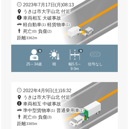
2023年7月17日(月)08:13
うきは市大字山北 付近
車両相互 大破事故
軽自動車
軽貨物車
(1)
(1)
死亡
負傷
(0)
(2)
距離
3362m
他
他
25～34歳
晴
幅5.5～
信号なし
9.0m
2022年4月9日(土)16:32
うきは市大字山北 付近
車両相互 中破事故
準中型貨物車
普通乗用車
(1)
(1)
死亡
負傷
(0)
(3)
距離
3365m