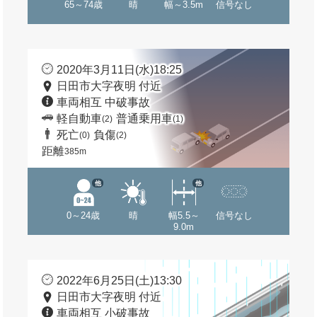
65～74歳
晴
幅～3.5m
信号なし
2020年3月11日(水)18:25
日田市大字夜明 付近
車両相互 中破事故
軽自動車
普通乗用車
(2)
(1)
死亡
負傷
(0)
(2)
距離
385m
他
他
0～24歳
晴
幅5.5～
信号なし
9.0m
2022年6月25日(土)13:30
日田市大字夜明 付近
車両相互 小破事故