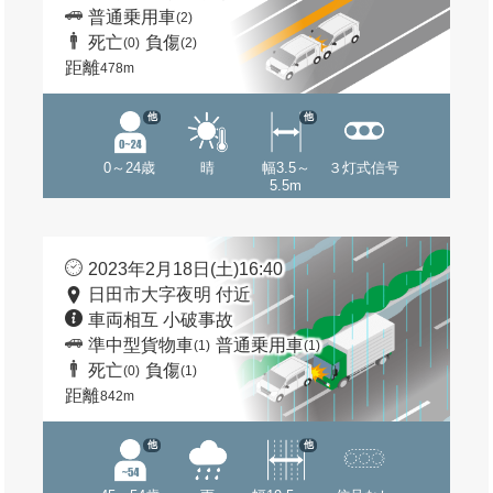
普通乗用車
(2)
死亡
負傷
(0)
(2)
距離
478m
他
他
0～24歳
晴
幅3.5～
３灯式信号
5.5m
2023年2月18日(土)16:40
日田市大字夜明 付近
車両相互 小破事故
準中型貨物車
普通乗用車
(1)
(1)
死亡
負傷
(0)
(1)
距離
842m
他
他