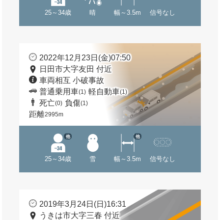
25～34歳
晴
幅～3.5m
信号なし
2022年12月23日(金)07:50
日田市大字友田 付近
車両相互 小破事故
普通乗用車
軽自動車
(1)
(1)
死亡
負傷
(0)
(1)
距離
2995m
他
他
25～34歳
雪
幅～3.5m
信号なし
2019年3月24日(日)16:31
うきは市大字三春 付近