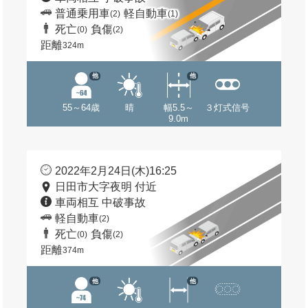
普通乗用車
軽自動車
(2)
(1)
死亡
負傷
(0)
(2)
距離
324m
他
他
55～64歳
晴
幅5.5～
３灯式信号
9.0m
2022年2月24日(木)16:25
日田市大字夜明 付近
車両相互 中破事故
軽自動車
(2)
死亡
負傷
(0)
(2)
距離
374m
他
他