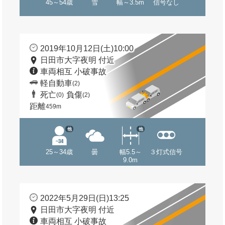
45～54歳
雪
幅～3.5m
信号なし
2019年10月12日(土)10:00
日田市大字夜明 付近
車両相互 小破事故
軽自動車
(2)
死亡
負傷
(0)
(2)
距離
459m
他
他
25～34歳
曇
幅5.5～
３灯式信号
9.0m
2022年5月29日(日)13:25
日田市大字夜明 付近
車両相互 小破事故