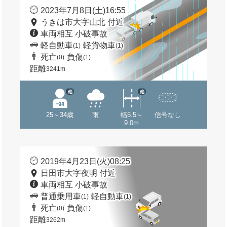
2023年7月8日(土)16:55
うきは市大字山北 付近
車両相互 小破事故
軽自動車
軽貨物車
(1)
(1)
死亡
負傷
(0)
(1)
距離
3241m
他
他
25～34歳
雨
幅5.5～
信号なし
9.0m
2019年4月23日(火)08:25
日田市大字夜明 付近
車両相互 小破事故
普通乗用車
軽自動車
(1)
(1)
死亡
負傷
(0)
(1)
距離
3262m