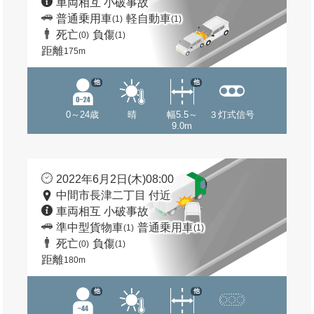
車両相互 小破事故
普通乗用車
軽自動車
(1)
(1)
死亡
負傷
(0)
(1)
距離
175m
他
他
0～24歳
晴
幅5.5～
３灯式信号
9.0m
2022年6月2日(木)08:00
中間市長津二丁目 付近
車両相互 小破事故
準中型貨物車
普通乗用車
(1)
(1)
死亡
負傷
(0)
(1)
距離
180m
他
他