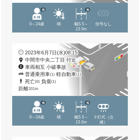
他
他
0～24歳
晴
幅5.5～
信号なし
13.0m
2023年6月7日(水)08:15
中間市中央二丁目 付近
車両相互 小破事故
普通乗用車
軽自動車
(1)
(1)
死亡
負傷
(0)
(1)
距離
201m
他
他
0～24歳
晴
幅5.5～
３灯式（点
13.0m
滅）