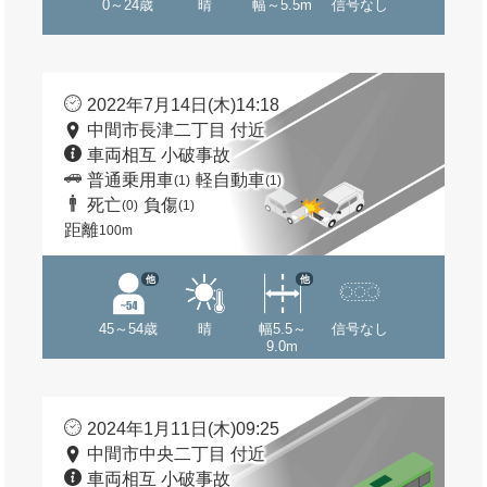
0～24歳
晴
幅～5.5m
信号なし
2022年7月14日(木)14:18
中間市長津二丁目 付近
車両相互 小破事故
普通乗用車
軽自動車
(1)
(1)
死亡
負傷
(0)
(1)
距離
100m
他
他
45～54歳
晴
幅5.5～
信号なし
9.0m
2024年1月11日(木)09:25
中間市中央二丁目 付近
車両相互 小破事故