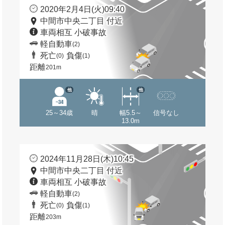
2020年2月4日(火)09:40
中間市中央二丁目 付近
車両相互 小破事故
軽自動車
(2)
死亡
負傷
(0)
(1)
距離
201m
他
他
25～34歳
晴
幅5.5～
信号なし
13.0m
2024年11月28日(木)10:45
中間市中央二丁目 付近
車両相互 小破事故
軽自動車
(2)
死亡
負傷
(0)
(1)
距離
203m