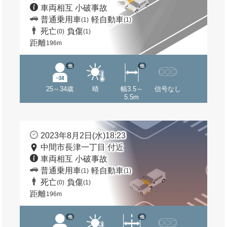
車両相互 小破事故
普通乗用車
軽自動車
(1)
(1)
死亡
負傷
(0)
(1)
距離
196m
他
他
25～34歳
晴
幅3.5～
信号なし
5.5m
2023年8月2日(水)18:23
中間市長津一丁目 付近
車両相互 小破事故
普通乗用車
軽自動車
(1)
(1)
死亡
負傷
(0)
(1)
距離
196m
他
他