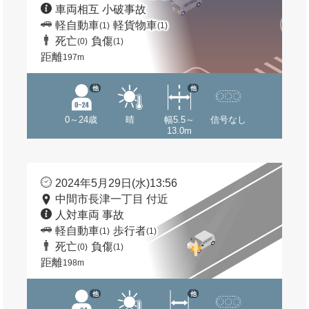
車両相互 小破事故
軽自動車
軽貨物車
(1)
(1)
死亡
負傷
(0)
(1)
距離
197m
他
他
0～24歳
晴
幅5.5～
信号なし
13.0m
2024年5月29日(水)13:56
中間市長津一丁目 付近
人対車両 事故
軽自動車
歩行者
(1)
(1)
死亡
負傷
(0)
(1)
距離
198m
他
他