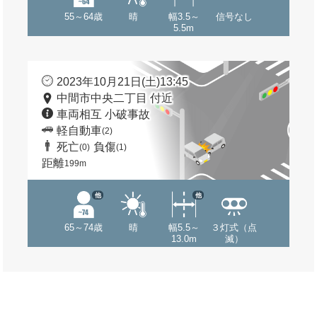
55～64歳
晴
幅3.5～
信号なし
5.5m
2023年10月21日(土)13:45
中間市中央二丁目 付近
車両相互 小破事故
軽自動車
(2)
死亡
負傷
(0)
(1)
距離
199m
他
他
65～74歳
晴
幅5.5～
３灯式（点
13.0m
滅）