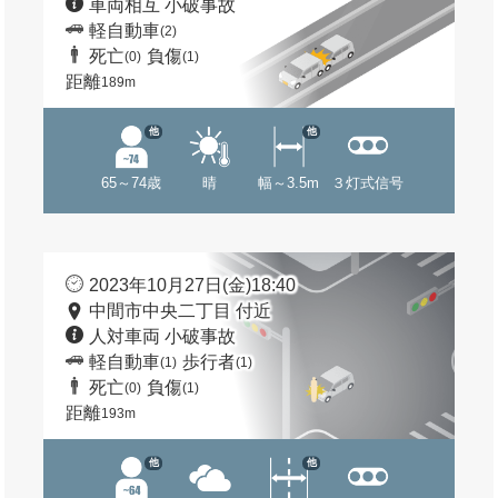
車両相互 小破事故
軽自動車
(2)
死亡
負傷
(0)
(1)
距離
189m
他
他
65～74歳
晴
幅～3.5m
３灯式信号
2023年10月27日(金)18:40
中間市中央二丁目 付近
人対車両 小破事故
軽自動車
歩行者
(1)
(1)
死亡
負傷
(0)
(1)
距離
193m
他
他