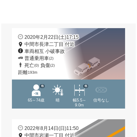
2020年2月22日(土)17:15
中間市長津二丁目 付近
車両相互 小破事故
普通乗用車
(2)
死亡
負傷
(0)
(2)
距離
193m
他
他
65～74歳
晴
幅5.5～
信号なし
9.0m
2022年8月14日(日)11:50
中間市岩瀬一丁目 付近