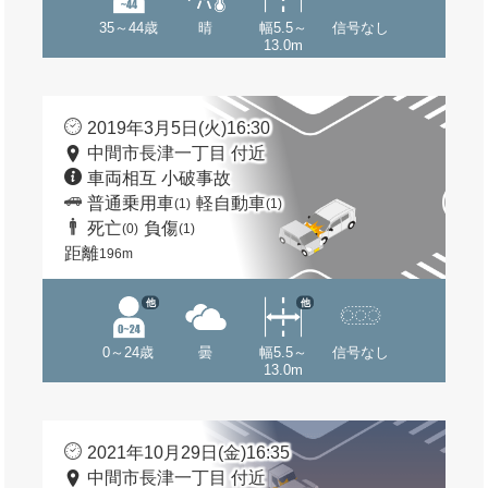
35～44歳
晴
幅5.5～
信号なし
13.0m
2019年3月5日(火)16:30
中間市長津一丁目 付近
車両相互 小破事故
普通乗用車
軽自動車
(1)
(1)
死亡
負傷
(0)
(1)
距離
196m
他
他
0～24歳
曇
幅5.5～
信号なし
13.0m
2021年10月29日(金)16:35
中間市長津一丁目 付近