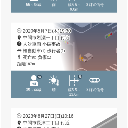
55～64歳
雨
幅5.5～
３灯式信号
9.0m
2020年5月7日(木)19:30
中間市岩瀬一丁目 付近
人対車両 小破事故
軽自動車
歩行者
(1)
(1)
死亡
負傷
(0)
(1)
距離
187m
他
他
35～44歳
晴
幅5.5～
３灯式信号
13.0m
2023年8月27日(日)10:16
中間市長津二丁目 付近