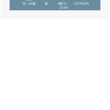
55～64歳
曇
幅5.5～
３灯式信号
13.0m