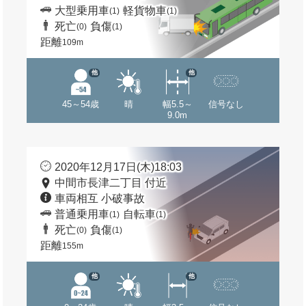
大型乗用車
軽貨物車
(1)
(1)
死亡
負傷
(0)
(1)
距離
109m
他
他
45～54歳
晴
幅5.5～
信号なし
9.0m
2020年12月17日(木)18:03
中間市長津二丁目 付近
車両相互 小破事故
普通乗用車
自転車
(1)
(1)
死亡
負傷
(0)
(1)
距離
155m
他
他