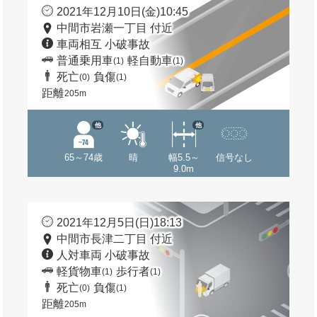
2021年12月10日(金)10:45
中間市岩瀬一丁目 付近
車両相互 小破事故
普通乗用車
軽自動車
(1)
(1)
死亡
負傷
(0)
(1)
距離
205m
他
他
65～74歳
晴
幅5.5～
信号なし
9.0m
2021年12月5日(日)18:13
中間市長津二丁目 付近
人対車両 小破事故
軽貨物車
歩行者
(1)
(1)
死亡
負傷
(0)
(1)
距離
205m