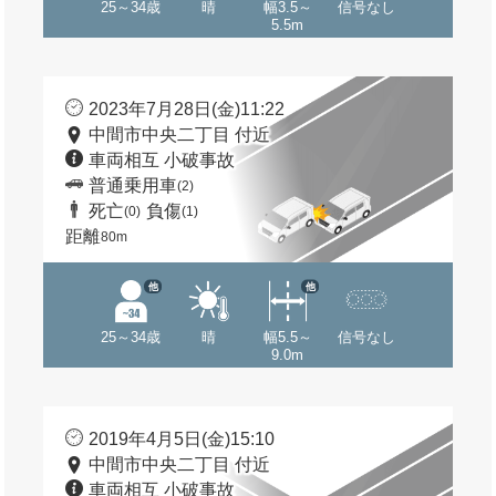
25～34歳
晴
幅3.5～
信号なし
5.5m
2023年7月28日(金)11:22
中間市中央二丁目 付近
車両相互 小破事故
普通乗用車
(2)
死亡
負傷
(0)
(1)
距離
80m
他
他
25～34歳
晴
幅5.5～
信号なし
9.0m
2019年4月5日(金)15:10
中間市中央二丁目 付近
車両相互 小破事故