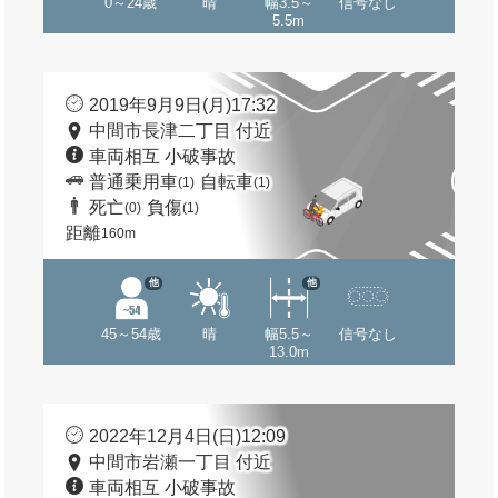
0～24歳
晴
幅3.5～
信号なし
5.5m
2019年9月9日(月)17:32
中間市長津二丁目 付近
車両相互 小破事故
普通乗用車
自転車
(1)
(1)
死亡
負傷
(0)
(1)
距離
160m
他
他
45～54歳
晴
幅5.5～
信号なし
13.0m
2022年12月4日(日)12:09
中間市岩瀬一丁目 付近
車両相互 小破事故