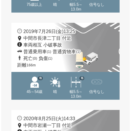
75歳以上
晴
幅5.5～
信号なし
13.0m
2019年7月26日(金)13:25
中間市長津二丁目 付近
車両相互 小破事故
普通乗用車
普通貨物車
(1)
(1)
死亡
負傷
(0)
(1)
距離
166m
他
他
45～54歳
晴
幅5.5～
信号なし
13.0m
2020年8月25日(火)14:33
中間市岩瀬一丁目 付近