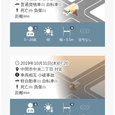
普通貨物車
自転車
(1)
(1)
死亡
負傷
(0)
(1)
距離
88m
他
他
0～24歳
晴
幅～5.5m
信号なし
2019年10月31日(木)07:20
中間市中央二丁目 付近
車両相互 小破事故
軽自動車
自転車
(1)
(1)
死亡
負傷
(0)
(1)
距離
89m
他
他