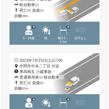
軽自動車
(2)
死亡
負傷
(0)
(1)
距離
36m
他
他
0～24歳
晴
幅3.5～
信号なし
5.5m
2023年7月15日(土)17:00
中間市中央二丁目 付近
車両相互 小破事故
普通乗用車
軽自動車
(1)
(1)
死亡
負傷
(0)
(5)
距離
62m
他
他