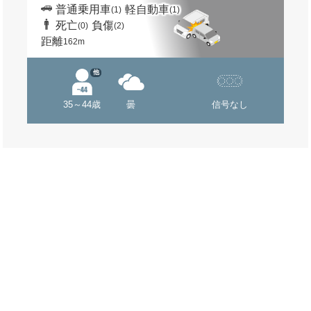
普通乗用車
軽自動車
(1)
(1)
死亡
負傷
(0)
(2)
距離
162m
他
35～44歳
曇
信号なし