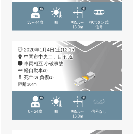
他
他
35～44歳
晴
幅5.5～
押ボタン式
13.0m
信号
2020年1月4日(土)12:15
中間市中央二丁目 付近
車両相互 小破事故
軽自動車
(2)
死亡
負傷
(0)
(1)
距離
204m
他
他
0～24歳
晴
幅5.5～
信号なし
13.0m