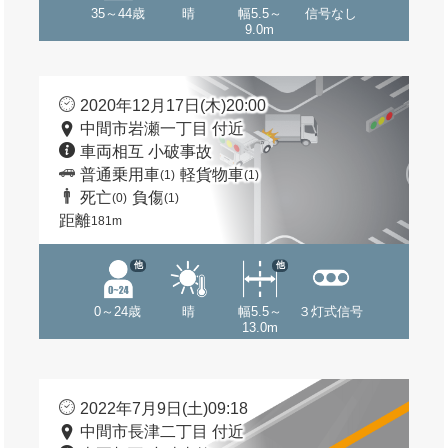
35～44歳
晴
幅5.5～
信号なし
9.0m
2020年12月17日(木)20:00
中間市岩瀬一丁目 付近
車両相互 小破事故
普通乗用車
軽貨物車
(1)
(1)
死亡
負傷
(0)
(1)
距離
181m
他
他
0～24歳
晴
幅5.5～
３灯式信号
13.0m
2022年7月9日(土)09:18
中間市長津二丁目 付近