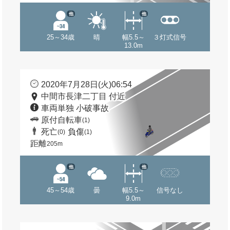
他
他
25～34歳
晴
幅5.5～
３灯式信号
13.0m
2020年7月28日(火)06:54
中間市長津二丁目 付近
車両単独 小破事故
原付自転車
(1)
死亡
負傷
(0)
(1)
距離
205m
他
他
45～54歳
曇
幅5.5～
信号なし
9.0m