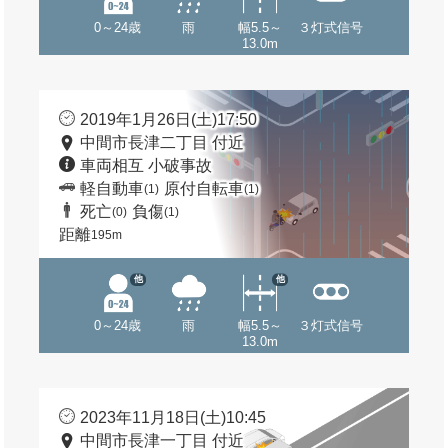
0～24歳
雨
幅5.5～
３灯式信号
13.0m
2019年1月26日(土)17:50
中間市長津二丁目 付近
車両相互 小破事故
軽自動車
原付自転車
(1)
(1)
死亡
負傷
(0)
(1)
距離
195m
他
他
0～24歳
雨
幅5.5～
３灯式信号
13.0m
2023年11月18日(土)10:45
中間市長津一丁目 付近