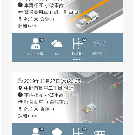
車両相互 小破事故
普通乗用車
軽自動車
(1)
(1)
死亡
負傷
(0)
(2)
距離
194m
他
他
55～64歳
曇
幅9.0～
信号なし
13.0m
2019年11月27日(水)20:05
中間市長津二丁目 付近
車両相互 小破事故
軽自動車
自転車
(1)
(1)
死亡
負傷
(0)
(1)
距離
194m
他
他