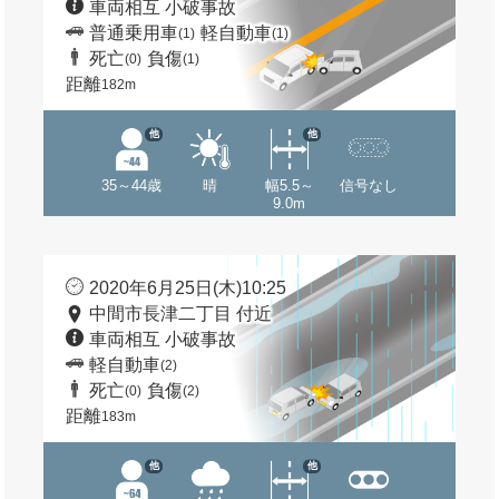
車両相互 小破事故
普通乗用車
軽自動車
(1)
(1)
死亡
負傷
(0)
(1)
距離
182m
他
他
35～44歳
晴
幅5.5～
信号なし
9.0m
2020年6月25日(木)10:25
中間市長津二丁目 付近
車両相互 小破事故
軽自動車
(2)
死亡
負傷
(0)
(2)
距離
183m
他
他