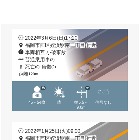
2022年3月6日(日)17:20
福岡市西区姪浜駅南一丁目 付近
車両相互 小破事故
普通乗用車
(2)
死亡
負傷
(0)
(2)
距離
120m
他
他
45～54歳
晴
幅5.5～
信号なし
9.0m
2022年1月25日(火)09:00
福岡市西区姪浜駅南一丁目 付近