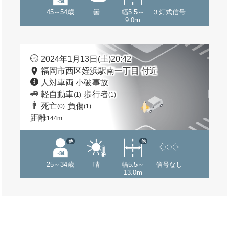
45～54歳
曇
幅5.5～
３灯式信号
9.0m
2024年1月13日(土)20:42
福岡市西区姪浜駅南一丁目 付近
人対車両 小破事故
軽自動車
歩行者
(1)
(1)
死亡
負傷
(0)
(1)
距離
144m
他
他
25～34歳
晴
幅5.5～
信号なし
13.0m