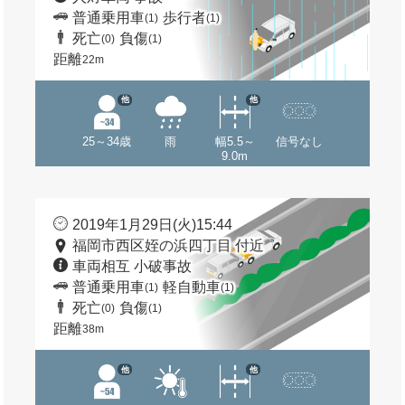
普通乗用車
歩行者
(1)
(1)
死亡
負傷
(0)
(1)
距離
22m
他
他
25～34歳
雨
幅5.5～
信号なし
9.0m
2019年1月29日(火)15:44
福岡市西区姪の浜四丁目 付近
車両相互 小破事故
普通乗用車
軽自動車
(1)
(1)
死亡
負傷
(0)
(1)
距離
38m
他
他