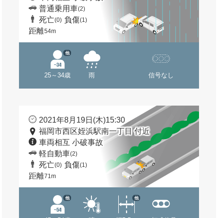
普通乗用車
(2)
死亡
負傷
(0)
(1)
距離
54m
他
25～34歳
雨
信号なし
2021年8月19日(木)15:30
福岡市西区姪浜駅南一丁目 付近
車両相互 小破事故
軽自動車
(2)
死亡
負傷
(0)
(1)
距離
71m
他
他