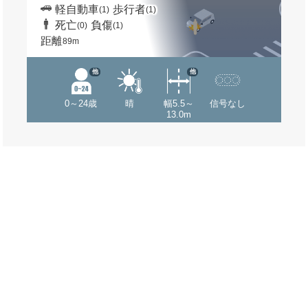
軽自動車
歩行者
(1)
(1)
死亡
負傷
(0)
(1)
距離
89m
他
他
0～24歳
晴
幅5.5～
信号なし
13.0m