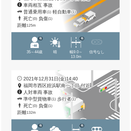
車両相互 事故
普通乗用車
軽自動車
(1)
(1)
死亡
負傷
(0)
(1)
距離
125m
他
他
35～44歳
晴
幅9.0～
信号なし
13.0m
2021年12月31日(金)14:40
福岡市西区姪浜駅南一丁目 付近
人対車両 事故
準中型貨物車
歩行者
(1)
(1)
死亡
負傷
(0)
(1)
距離
132m
他
他