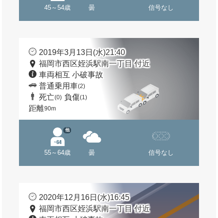
45～54歳
曇
信号なし
2019年3月13日(水)21:40
福岡市西区姪浜駅南一丁目 付近
車両相互 小破事故
普通乗用車
(2)
死亡
負傷
(0)
(1)
距離
90m
他
55～64歳
曇
信号なし
2020年12月16日(水)16:45
福岡市西区姪浜駅南一丁目 付近