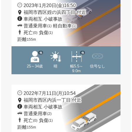
2023年1月20日(金)16:50
福岡市西区姪の浜四丁目 付近
車両相互 小破事故
普通乗用車
軽自動車
(1)
(1)
死亡
負傷
(0)
(1)
距離
155m
他
他
25～34歳
晴
幅5.5～
信号なし
9.0m
2022年7月11日(月)10:54
福岡市西区内浜一丁目 付近
車両相互 小破事故
普通乗用車
(2)
死亡
負傷
(0)
(1)
距離
155m