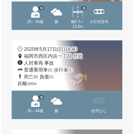
他
他
25～34歳
曇
幅5.5～
３灯式信号
13.0m
2020年5月17日(日)18:40
福岡市西区内浜一丁目 付近
人対車両 事故
普通乗用車
歩行者
(1)
(1)
死亡
負傷
(0)
(1)
距離
160m
他
35～44歳
曇
信号なし