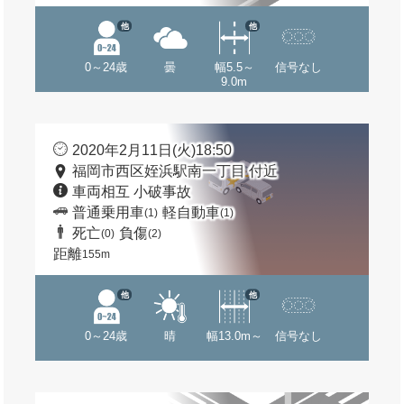
他
他
0～24歳
曇
幅5.5～
信号なし
9.0m
2020年2月11日(火)18:50
福岡市西区姪浜駅南一丁目 付近
車両相互 小破事故
普通乗用車
軽自動車
(1)
(1)
死亡
負傷
(0)
(2)
距離
155m
他
他
0～24歳
晴
幅13.0m～
信号なし