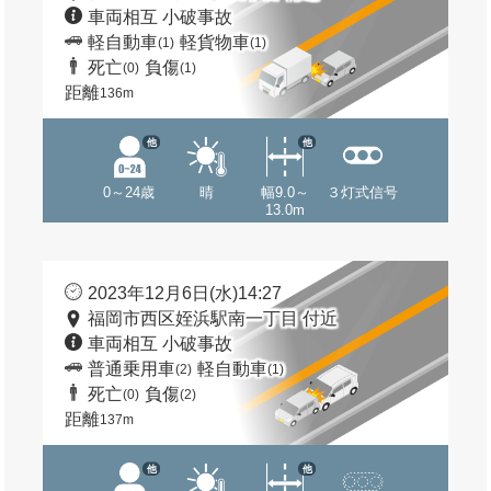
車両相互 小破事故
軽自動車
軽貨物車
(1)
(1)
死亡
負傷
(0)
(1)
距離
136m
他
他
0～24歳
晴
幅9.0～
３灯式信号
13.0m
2023年12月6日(水)14:27
福岡市西区姪浜駅南一丁目 付近
車両相互 小破事故
普通乗用車
軽自動車
(2)
(1)
死亡
負傷
(0)
(2)
距離
137m
他
他