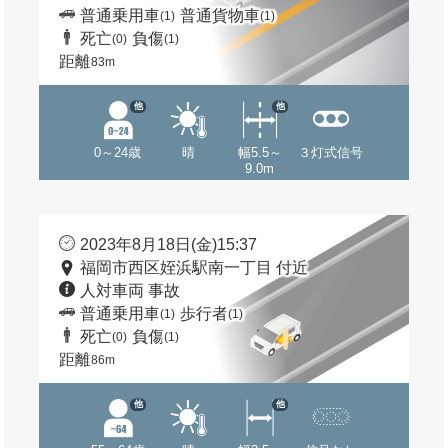
普通乗用車
普通貨物車
(1)
(1)
死亡
負傷
(0)
(1)
距離
83m
他
他
0～24歳
晴
幅5.5～
３灯式信号
9.0m
2023年8月18日(金)15:37
福岡市西区姪浜駅南一丁目 付近
人対車両 事故
普通乗用車
歩行者
(1)
(1)
死亡
負傷
(0)
(1)
距離
86m
他
他