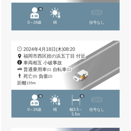
他
0～24歳
晴
信号なし
2024年4月18日(木)08:20
福岡市西区姪の浜五丁目 付近
車両相互 小破事故
普通乗用車
自転車
(1)
(1)
死亡
負傷
(0)
(2)
距離
155m
他
他
0～24歳
晴
幅3.5～
信号なし
5.5m