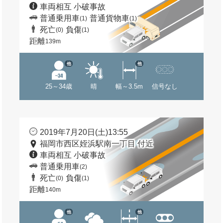
車両相互 小破事故
普通乗用車
普通貨物車
(1)
(1)
死亡
負傷
(0)
(1)
距離
139m
他
他
25～34歳
晴
幅～3.5m
信号なし
2019年7月20日(土)13:55
福岡市西区姪浜駅南一丁目 付近
車両相互 小破事故
普通乗用車
(2)
死亡
負傷
(0)
(1)
距離
140m
他
他