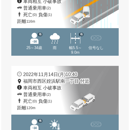
車両相互 小破事故
普通乗用車
(2)
死亡
負傷
(0)
(1)
距離
116m
他
他
25～34歳
雨
幅5.5～
信号なし
9.0m
2022年11月14日(月)10:40
福岡市西区姪浜駅南一丁目 付近
車両相互 小破事故
普通乗用車
(2)
死亡
負傷
(0)
(1)
距離
120m
他