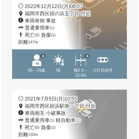
2022年12月12日(月)08:07
福岡市西区姪の浜五丁目 付近
車両単独 事故
普通乗用車
(1)
死亡
負傷
(0)
(1)
距離
147m
他
他
65～74歳
晴
幅5.5～
３灯式信号
13.0m
2021年7月5日(月)10:55
福岡市西区姪浜駅南一丁目 付近
車両相互 小破事故
普通乗用車
軽自動車
(1)
(1)
死亡
負傷
(0)
(1)
距離
150m