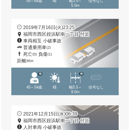
55～64歳
晴
幅3.5～
信号なし
5.5m
2019年7月16日(火)23:25
福岡市西区姪浜駅南一丁目 付近
車両相互 小破事故
普通乗用車
(2)
死亡
負傷
(0)
(1)
距離
86m
他
他
45～54歳
晴
幅5.5～
信号なし
9.0m
2021年12月15日(水)06:39
福岡市西区姪浜駅南一丁目 付近
人対車両 小破事故