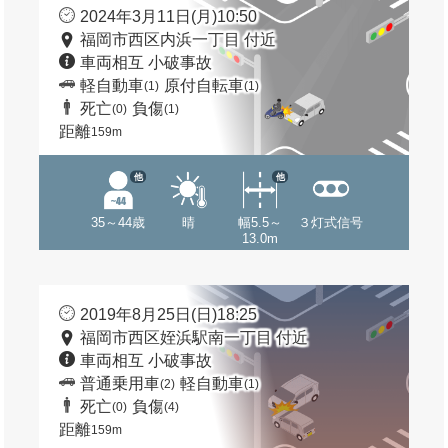
2024年3月11日(月)10:50
福岡市西区内浜一丁目 付近
車両相互 小破事故
軽自動車
原付自転車
(1)
(1)
死亡
負傷
(0)
(1)
距離
159m
他
他
35～44歳
晴
幅5.5～
３灯式信号
13.0m
2019年8月25日(日)18:25
福岡市西区姪浜駅南一丁目 付近
車両相互 小破事故
普通乗用車
軽自動車
(2)
(1)
死亡
負傷
(0)
(4)
距離
159m