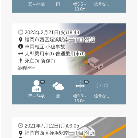
35～44歳
雨
幅5.5～
信号なし
13.0m
2023年2月21日(火)18:48
福岡市西区姪浜駅南一丁目 付近
車両相互 小破事故
大型乗用車
普通乗用車
(1)
(1)
死亡
負傷
(0)
(1)
距離
99m
他
他
25～34歳
曇
幅9.0～
信号なし
13.0m
2021年7月12日(月)09:05
福岡市西区姪浜駅南一丁目 付近