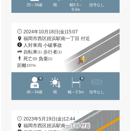
25～34歳
晴
幅5.5～
信号なし
9.0m
2024年10月18日(金)15:07
福岡市西区姪浜駅南一丁目 付近
人対車両 小破事故
自転車
歩行者
(1)
(1)
死亡
負傷
(0)
(1)
距離
107m
他
他
45～54歳
晴
幅～3.5m
信号なし
2023年5月19日(金)12:44
福岡市西区姪浜駅南一丁目 付近