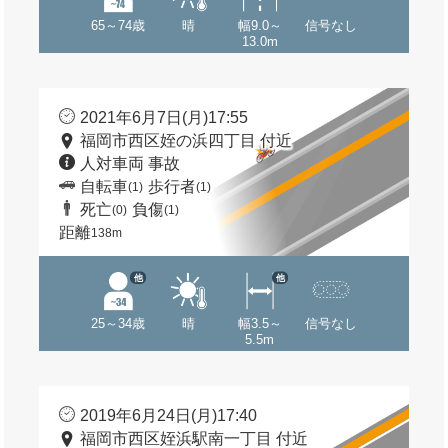
65～74歳
晴
幅9.0～
信号なし
13.0m
2021年6月7日(月)17:55
福岡市西区姪の浜四丁目 付近
人対車両 事故
自転車
歩行者
(1)
(1)
死亡
負傷
(0)
(1)
距離
138m
他
他
25～34歳
晴
幅3.5～
信号なし
5.5m
2019年6月24日(月)17:40
福岡市西区姪浜駅南一丁目 付近