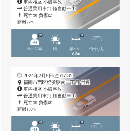
車両相互 小破事故
普通乗用車
軽自動車
(1)
(1)
死亡
負傷
(0)
(1)
距離
99m
他
他
35～44歳
晴
幅5.5～
信号なし
9.0m
2024年2月9日(金)17:35
福岡市西区姪浜駅南一丁目 付近
車両相互 小破事故
普通乗用車
軽自動車
(1)
(1)
死亡
負傷
(0)
(2)
距離
103m
他
他