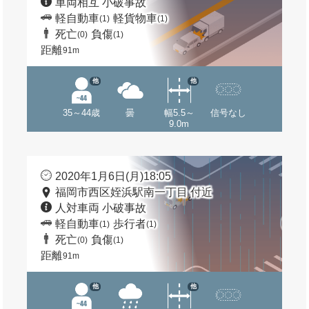
車両相互 小破事故
軽自動車
軽貨物車
(1)
(1)
死亡
負傷
(0)
(1)
距離
91m
他
他
35～44歳
曇
幅5.5～
信号なし
9.0m
2020年1月6日(月)18:05
福岡市西区姪浜駅南一丁目 付近
人対車両 小破事故
軽自動車
歩行者
(1)
(1)
死亡
負傷
(0)
(1)
距離
91m
他
他