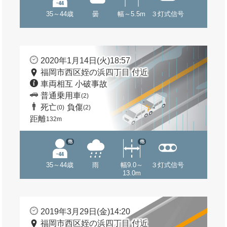
35～44歳
曇
幅～5.5m
３灯式信号
2020年1月14日(火)18:57
福岡市西区姪の浜四丁目 付近
車両相互 小破事故
普通乗用車
(2)
死亡
負傷
(0)
(2)
距離
132m
他
他
35～44歳
雨
幅9.0～
３灯式信号
13.0m
2019年3月29日(金)14:20
福岡市西区姪の浜四丁目 付近