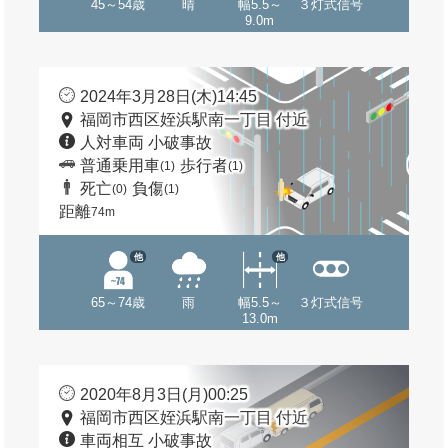
45～54歳
晴
幅5.5～
３灯式信号
9.0m
2024年3月28日(木)14:45
福岡市西区姪浜駅南一丁目 付近
人対車両 小破事故
普通乗用車
歩行者
(1)
(1)
死亡
負傷
(0)
(1)
距離
74m
他
他
65～74歳
雨
幅5.5～
３灯式信号
13.0m
2020年8月3日(月)00:25
福岡市西区姪浜駅南一丁目 付近
車両相互 小破事故