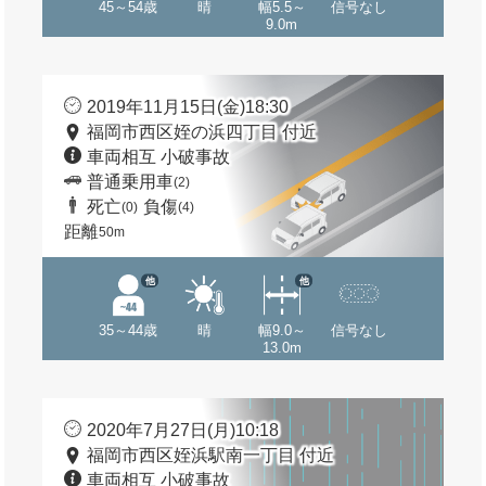
45～54歳
晴
幅5.5～
信号なし
9.0m
2019年11月15日(金)18:30
福岡市西区姪の浜四丁目 付近
車両相互 小破事故
普通乗用車
(2)
死亡
負傷
(0)
(4)
距離
50m
他
他
35～44歳
晴
幅9.0～
信号なし
13.0m
2020年7月27日(月)10:18
福岡市西区姪浜駅南一丁目 付近
車両相互 小破事故