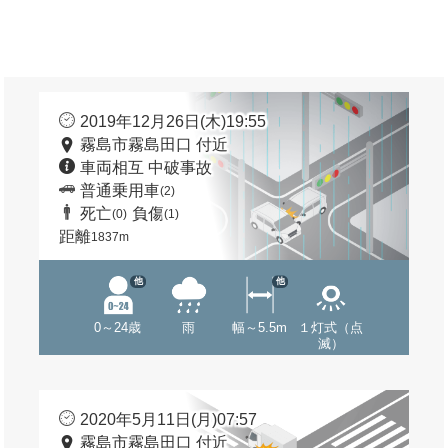
2019年12月26日(木)19:55
霧島市霧島田口 付近
車両相互 中破事故
普通乗用車
(2)
死亡
負傷
(0)
(1)
距離
1837m
他
他
0～24歳
雨
幅～5.5m
１灯式（点
滅）
2020年5月11日(月)07:57
霧島市霧島田口 付近