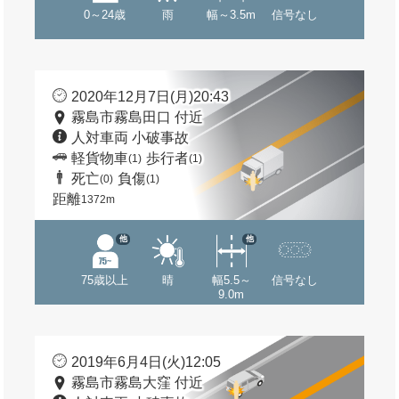
0～24歳
雨
幅～3.5m
信号なし
2020年12月7日(月)20:43
霧島市霧島田口 付近
人対車両 小破事故
軽貨物車
歩行者
(1)
(1)
死亡
負傷
(0)
(1)
距離
1372m
他
他
75歳以上
晴
幅5.5～
信号なし
9.0m
2019年6月4日(火)12:05
霧島市霧島大窪 付近