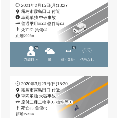
2021年2月15日(月)13:27
霧島市霧島田口 付近
車両単独 中破事故
普通乗用車
物件等
(1)
(1)
死亡
負傷
(0)
(1)
距離
2902m
他
他
75歳以上
曇
幅～3.5m
信号なし
2020年3月29日(日)15:20
霧島市霧島田口 付近
車両単独 大破事故
原付二種二輪車
物件等
(1)
(1)
死亡
負傷
(0)
(1)
距離
2943m