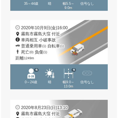
35～44歳
晴
幅5.5～
信号なし
9.0m
2020年10月9日(金)16:00
霧島市霧島大窪 付近
車両相互 小破事故
普通乗用車
自転車
(1)
(1)
死亡
負傷
(0)
(1)
距離
1249m
他
他
0～24歳
晴
幅9.0～
信号なし
13.0m
2020年8月23日(日)13:10
霧島市霧島大窪 付近