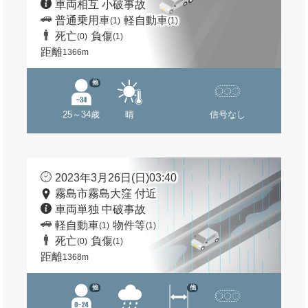
車両相互 小破事故
普通乗用車
軽自動車
(1)
(1)
死亡
負傷
(0)
(1)
距離
1366m
他
25～34歳
晴
信号なし
2023年3月26日(日)03:40
霧島市霧島大窪 付近
車両単独 中破事故
軽自動車
物件等
(1)
(1)
死亡
負傷
(0)
(1)
距離
1368m
他
他