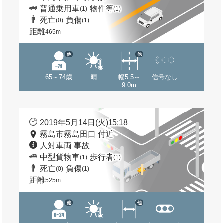
普通乗用車
物件等
(1)
(1)
死亡
負傷
(0)
(1)
距離
465m
他
他
65～74歳
晴
幅5.5～
信号なし
9.0m
2019年5月14日(火)15:18
霧島市霧島田口 付近
人対車両 事故
中型貨物車
歩行者
(1)
(1)
死亡
負傷
(0)
(1)
距離
525m
他
他