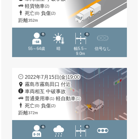
軽貨物車
(2)
死亡
負傷
(0)
(2)
距離
352m
他
他
55～64歳
晴
幅5.5～
信号なし
9.0m
2022年7月15日(金)19:00
霧島市霧島田口 付近
車両相互 中破事故
普通乗用車
軽自動車
(1)
(1)
死亡
負傷
(0)
(2)
距離
372m
他
他