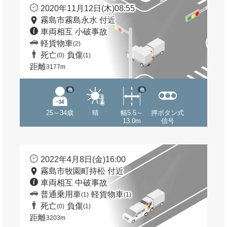
2020年11月12日(木)08:55
霧島市霧島永水 付近
車両相互 小破事故
軽貨物車
(2)
死亡
負傷
(0)
(1)
距離
3177m
他
他
25～34歳
晴
幅5.5～
押ボタン式
13.0m
信号
2022年4月8日(金)16:00
霧島市牧園町持松 付近
車両相互 中破事故
普通乗用車
軽貨物車
(1)
(1)
死亡
負傷
(0)
(1)
距離
3203m