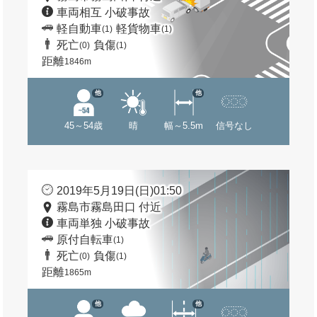
車両相互 小破事故
軽自動車
軽貨物車
(1)
(1)
死亡
負傷
(0)
(1)
距離
1846m
他
他
45～54歳
晴
幅～5.5m
信号なし
2019年5月19日(日)01:50
霧島市霧島田口 付近
車両単独 小破事故
原付自転車
(1)
死亡
負傷
(0)
(1)
距離
1865m
他
他