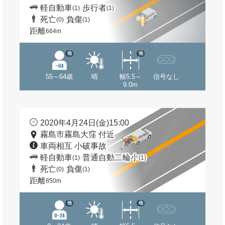
軽自動車
歩行者
(1)
(1)
死亡
負傷
(0)
(1)
距離
664m
他
他
55～64歳
晴
幅5.5～
信号なし
9.0m
2020年4月24日(金)15:00
霧島市霧島大窪 付近
車両相互 小破事故
軽自動車
普通自動二輪小
(1)
(1)
死亡
負傷
(0)
(1)
距離
850m
他
他