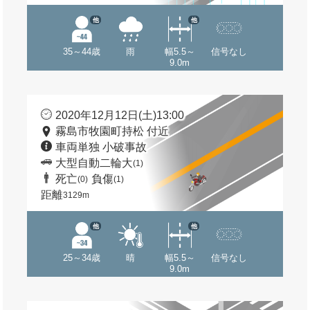
他
他
35～44歳
雨
幅5.5～
信号なし
9.0m
2020年12月12日(土)13:00
霧島市牧園町持松 付近
車両単独 小破事故
大型自動二輪大
(1)
死亡
負傷
(0)
(1)
距離
3129m
他
他
25～34歳
晴
幅5.5～
信号なし
9.0m