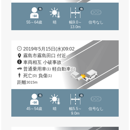
他
他
55～64歳
晴
幅9.0～
信号なし
13.0m
2019年5月15日(水)09:02
霧島市霧島田口 付近
車両相互 小破事故
普通乗用車
軽自動車
(1)
(1)
死亡
負傷
(0)
(1)
距離
3015m
他
他
45～54歳
晴
幅5.5～
信号なし
9.0m