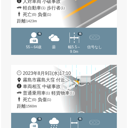
人対車両 小破事故
軽自動車
歩行者
(1)
(1)
死亡
負傷
(0)
(1)
距離
1423m
他
他
55～64歳
曇
幅5.5～
信号なし
9.0m
2023年8月9日(水)17:10
霧島市霧島大窪 付近
車両相互 中破事故
普通乗用車
軽貨物車
(1)
(1)
死亡
負傷
(0)
(1)
距離
1560m
他
他