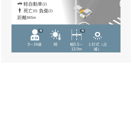
軽自動車
(2)
死亡
負傷
(0)
(2)
距離
865m
他
他
0～24歳
晴
幅5.5～
１灯式（点
13.0m
滅）