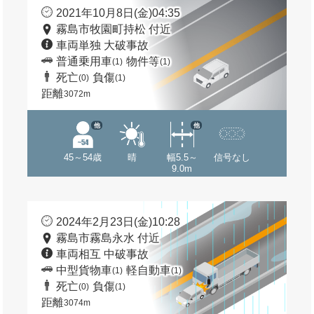
2021年10月8日(金)04:35
霧島市牧園町持松 付近
車両単独 大破事故
普通乗用車
物件等
(1)
(1)
死亡
負傷
(0)
(1)
距離
3072m
他
他
45～54歳
晴
幅5.5～
信号なし
9.0m
2024年2月23日(金)10:28
霧島市霧島永水 付近
車両相互 中破事故
中型貨物車
軽自動車
(1)
(1)
死亡
負傷
(0)
(1)
距離
3074m