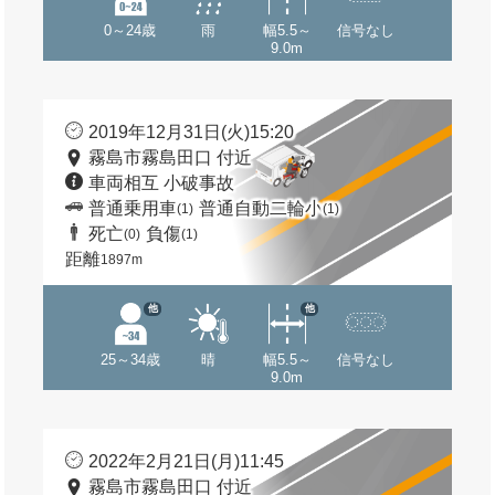
0～24歳
雨
幅5.5～
信号なし
9.0m
2019年12月31日(火)15:20
霧島市霧島田口 付近
車両相互 小破事故
普通乗用車
普通自動二輪小
(1)
(1)
死亡
負傷
(0)
(1)
距離
1897m
他
他
25～34歳
晴
幅5.5～
信号なし
9.0m
2022年2月21日(月)11:45
霧島市霧島田口 付近