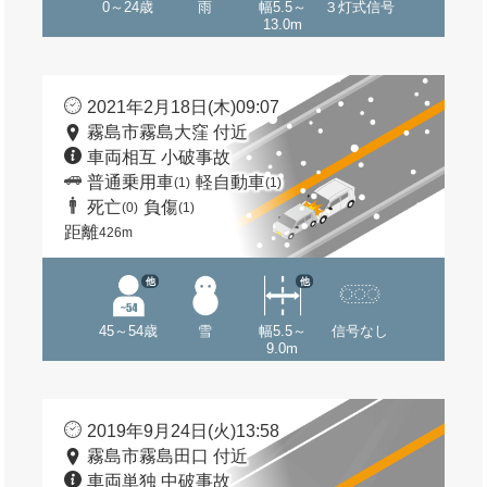
0～24歳
雨
幅5.5～
３灯式信号
13.0m
2021年2月18日(木)09:07
霧島市霧島大窪 付近
車両相互 小破事故
普通乗用車
軽自動車
(1)
(1)
死亡
負傷
(0)
(1)
距離
426m
他
他
45～54歳
雪
幅5.5～
信号なし
9.0m
2019年9月24日(火)13:58
霧島市霧島田口 付近
車両単独 中破事故