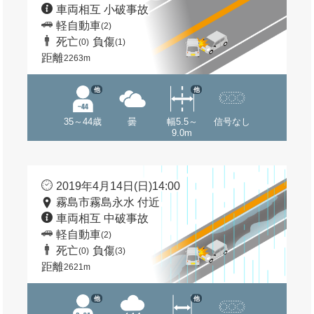
車両相互 小破事故
軽自動車
(2)
死亡
負傷
(0)
(1)
距離
2263m
他
他
35～44歳
曇
幅5.5～
信号なし
9.0m
2019年4月14日(日)14:00
霧島市霧島永水 付近
車両相互 中破事故
軽自動車
(2)
死亡
負傷
(0)
(3)
距離
2621m
他
他