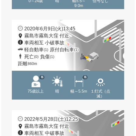
0～24歳
晴
幅5.5～
信号なし
9.0m
2020年6月9日(火)13:45
霧島市霧島大窪 付近
車両相互 小破事故
軽自動車
原付自転車
(1)
(1)
死亡
負傷
(0)
(1)
距離
860m
他
他
75歳以上
晴
幅～5.5m
１灯式（点
滅）
2022年5月28日(土)12:25
霧島市霧島大窪 付近
車両相互 中破事故