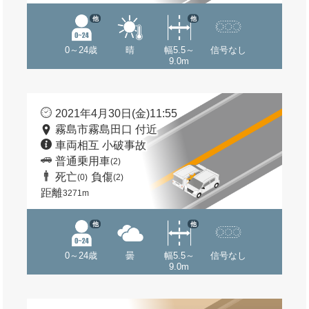
他
他
0～24歳
晴
幅5.5～
信号なし
9.0m
2021年4月30日(金)11:55
霧島市霧島田口 付近
車両相互 小破事故
普通乗用車
(2)
死亡
負傷
(0)
(2)
距離
3271m
他
他
0～24歳
曇
幅5.5～
信号なし
9.0m