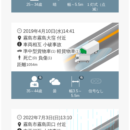
25～34歳
晴
幅～5.5m
１灯式（点
滅）
2019年4月10日(水)14:41
霧島市霧島大窪 付近
車両相互 小破事故
準中型貨物車
軽貨物車
(1)
(1)
死亡
負傷
(0)
(1)
距離
1054m
他
他
35～44歳
曇
幅3.5～
信号なし
5.5m
2022年7月3日(日)13:10
霧島市霧島田口 付近