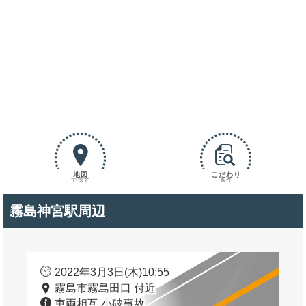
地図
こだわり
で探す
条件
霧島神宮駅周辺
2022年3月3日(木)10:55
霧島市霧島田口 付近
車両相互 小破事故