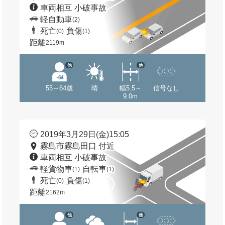
車両相互 小破事故
軽自動車
(2)
死亡
負傷
(0)
(1)
距離
2119m
他
他
55～64歳
晴
幅5.5～
信号なし
9.0m
2019年3月29日(金)15:05
霧島市霧島田口 付近
車両相互 小破事故
軽貨物車
自転車
(1)
(1)
死亡
負傷
(0)
(1)
距離
2162m
他
他