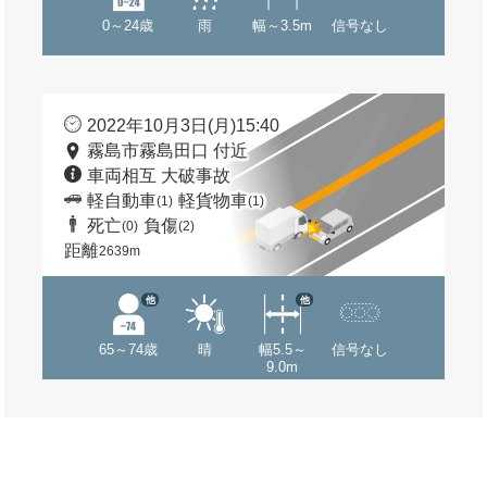
0～24歳
雨
幅～3.5m
信号なし
2022年10月3日(月)15:40
霧島市霧島田口 付近
車両相互 大破事故
軽自動車
軽貨物車
(1)
(1)
死亡
負傷
(0)
(2)
距離
2639m
他
他
65～74歳
晴
幅5.5～
信号なし
9.0m