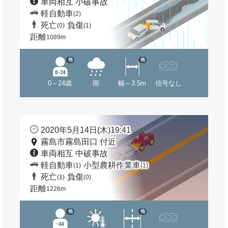
車両相互 小破事故
軽自動車
(2)
死亡
負傷
(0)
(1)
距離
1089m
他
他
0～24歳
雨
幅～3.5m
信号なし
2020年5月14日(木)19:41
霧島市霧島田口 付近
車両相互 中破事故
軽自動車
小型農耕作業車
(1)
(1)
死亡
負傷
(1)
(0)
距離
1226m
他
他