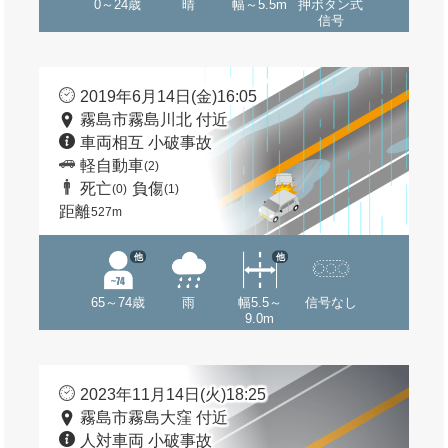
0～24歳
晴
幅～5.5m
押ボタン式
信号
2019年6月14日(金)16:05
霧島市霧島川北 付近
車両相互 小破事故
軽自動車
(2)
死亡
負傷
(0)
(1)
距離
527m
他
他
65～74歳
雨
幅5.5～
信号なし
9.0m
2023年11月14日(火)18:25
霧島市霧島大窪 付近
人対車両 小破事故