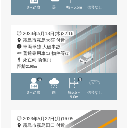
0～24歳
曇
幅～5.5m
信号なし
2023年5月18日(木)22:16
霧島市霧島大窪 付近
車両単独 大破事故
普通乗用車
物件等
(1)
(1)
死亡
負傷
(0)
(1)
距離
2198m
他
他
0～24歳
雨
幅5.5～
信号なし
9.0m
2023年5月22日(月)16:05
霧島市霧島田口 付近