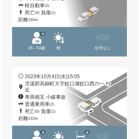
軽自動車
(2)
死亡
負傷
(0)
(1)
距離
260m
他
45～54歳
晴
信号なし
2023年10月4日(水)15:05
児湯郡高鍋町大字蚊口浦蚊口西の一 付
近
車両相互 小破事故
普通乗用車
(2)
死亡
負傷
(0)
(1)
距離
333m
他
他