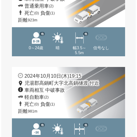
普通乗用車
(2)
死亡
負傷
(0)
(1)
距離
923m
他
他
0～24歳
晴
幅3.5～
信号なし
5.5m
2024年10月10日(木)19:15
児湯郡高鍋町大字北高鍋樋渡 付近
車両相互 中破事故
軽自動車
(2)
死亡
負傷
(0)
(1)
距離
981m
他
他