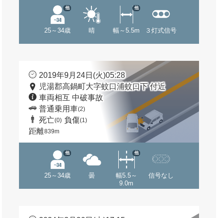
他
他
25～34歳
晴
幅～5.5m
３灯式信号
2019年9月24日(火)05:28
児湯郡高鍋町大字蚊口浦蚊口下 付近
車両相互 中破事故
普通乗用車
(2)
死亡
負傷
(0)
(1)
距離
839m
他
他
25～34歳
曇
幅5.5～
信号なし
9.0m