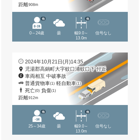
距離
908m
他
他
0～24歳
曇
幅9.0～
信号なし
13.0m
2024年10月21日(月)14:35
児湯郡高鍋町大字蚊口浦蚊口下 付近
車両相互 中破事故
普通貨物車
軽自動車
(1)
(1)
死亡
負傷
(0)
(1)
距離
912m
他
他
25～34歳
曇
幅9.0～
信号なし
13.0m