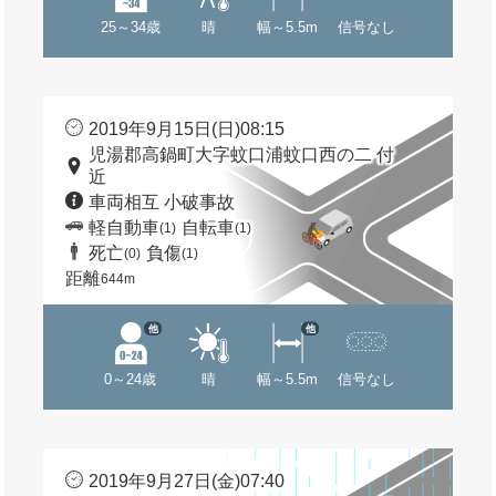
25～34歳
晴
幅～5.5m
信号なし
2019年9月15日(日)08:15
児湯郡高鍋町大字蚊口浦蚊口西の二 付
近
車両相互 小破事故
軽自動車
自転車
(1)
(1)
死亡
負傷
(0)
(1)
距離
644m
他
他
0～24歳
晴
幅～5.5m
信号なし
2019年9月27日(金)07:40