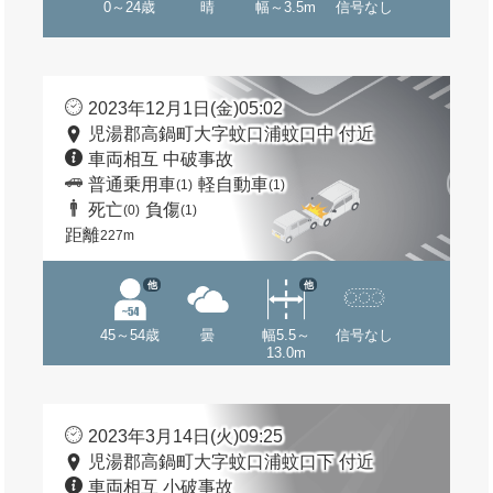
0～24歳
晴
幅～3.5m
信号なし
2023年12月1日(金)05:02
児湯郡高鍋町大字蚊口浦蚊口中 付近
車両相互 中破事故
普通乗用車
軽自動車
(1)
(1)
死亡
負傷
(0)
(1)
距離
227m
他
他
45～54歳
曇
幅5.5～
信号なし
13.0m
2023年3月14日(火)09:25
児湯郡高鍋町大字蚊口浦蚊口下 付近
車両相互 小破事故