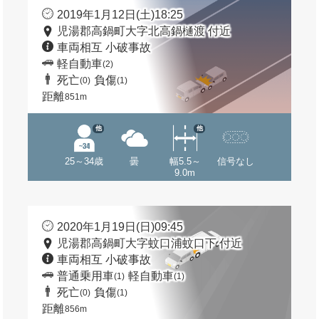
2019年1月12日(土)18:25
児湯郡高鍋町大字北高鍋樋渡 付近
車両相互 小破事故
軽自動車
(2)
死亡
負傷
(0)
(1)
距離
851m
他
他
25～34歳
曇
幅5.5～
信号なし
9.0m
2020年1月19日(日)09:45
児湯郡高鍋町大字蚊口浦蚊口下 付近
車両相互 小破事故
普通乗用車
軽自動車
(1)
(1)
死亡
負傷
(0)
(1)
距離
856m