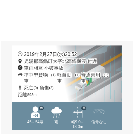
2019年2月27日(水)20:52
児湯郡高鍋町大字北高鍋樋渡 付近
車両相互 小破事故
準中型貨物
軽自動
普通乗用
(1)
(1)
(1)
車
車
車
死亡
負傷
(0)
(2)
距離
893m
他
他
45～54歳
雨
幅9.0～
信号なし
13.0m