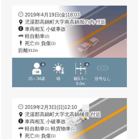
2019年4月19日(金)18:03
児湯郡高鍋町大字南高鍋堀の内 付近
車両相互 小破事故
軽自動車
(2)
死亡
負傷
(0)
(1)
距離
912m
他
他
25～34歳
晴
幅5.5～
信号なし
9.0m
2019年2月3日(日)12:10
児湯郡高鍋町大字北高鍋樋渡 付近
車両相互 小破事故
軽自動車
軽貨物車
(1)
(1)
死亡
負傷
(0)
(1)