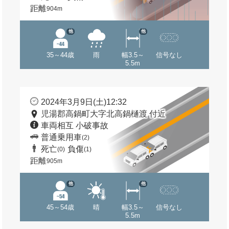
距離
904m
他
他
35～44歳
雨
幅3.5～
信号なし
5.5m
2024年3月9日(土)12:32
児湯郡高鍋町大字北高鍋樋渡 付近
車両相互 小破事故
普通乗用車
(2)
死亡
負傷
(0)
(1)
距離
905m
他
他
45～54歳
晴
幅3.5～
信号なし
5.5m