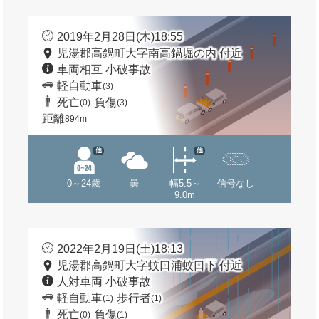
2019年2月28日(木)18:55
児湯郡高鍋町大字南高鍋堀の内 付近
車両相互 小破事故
軽自動車
(3)
死亡
負傷
(0)
(3)
距離
894m
他
他
0～24歳
曇
幅5.5～
信号なし
9.0m
2022年2月19日(土)18:13
児湯郡高鍋町大字蚊口浦蚊口下 付近
人対車両 小破事故
軽自動車
歩行者
(1)
(1)
死亡
負傷
(0)
(1)