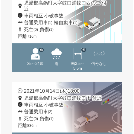
児湯郡高鍋町大字蚊口浦蚊口西の二 付
近
車両相互 小破事故
普通乗用車
軽自動車
(1)
(1)
死亡
負傷
(0)
(1)
距離
716m
他
他
25～34歳
雨
幅3.5～
信号なし
5.5m
2021年10月14日(木)18:00
児湯郡高鍋町大字蚊口浦蚊口下 付近
車両相互 小破事故
普通乗用車
(2)
死亡
負傷
(0)
(1)
距離
836m