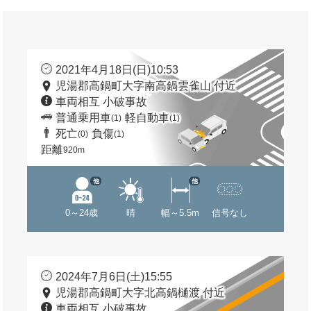
2021年4月18日(日)10:53
児湯郡高鍋町大字南高鍋雲雀山 付近
車両相互 小破事故
普通乗用車
軽自動車
(1)
(1)
死亡
負傷
(0)
(1)
距離
920m
他
他
0～24歳
晴
幅～5.5m
信号なし
2024年7月6日(土)15:55
児湯郡高鍋町大字北高鍋樋渡 付近
車両相互 小破事故