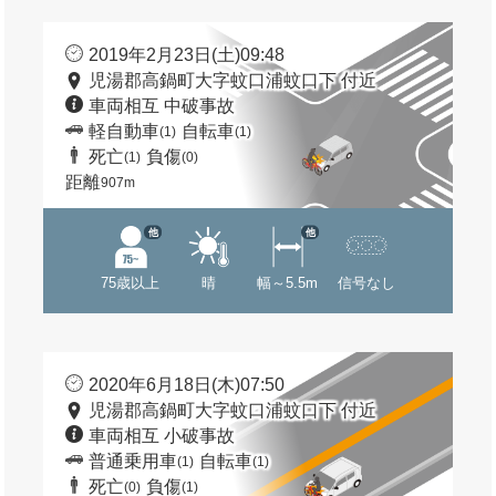
2019年2月23日(土)09:48
児湯郡高鍋町大字蚊口浦蚊口下 付近
車両相互 中破事故
軽自動車
自転車
(1)
(1)
死亡
負傷
(1)
(0)
距離
907m
他
他
75歳以上
晴
幅～5.5m
信号なし
2020年6月18日(木)07:50
児湯郡高鍋町大字蚊口浦蚊口下 付近
車両相互 小破事故
普通乗用車
自転車
(1)
(1)
死亡
負傷
(0)
(1)