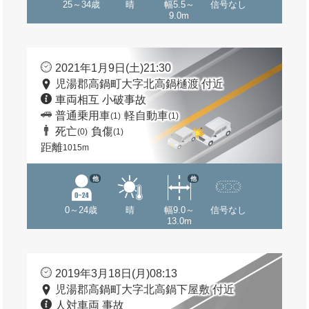
25～34歳
晴
幅5.5～
信号なし
9.0m
2021年1月9日(土)21:30
児湯郡高鍋町大字北高鍋樋渡 付近
車両相互 小破事故
普通乗用車
軽自動車
(1)
(1)
死亡
負傷
(0)
(1)
距離
1015m
他
他
0～24歳
晴
幅9.0～
信号なし
13.0m
2019年3月18日(月)08:13
児湯郡高鍋町大字北高鍋下屋敷 付近
人対車両 事故