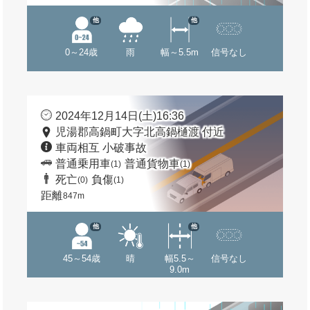
他
他
0～24歳
雨
幅～5.5m
信号なし
2024年12月14日(土)16:36
児湯郡高鍋町大字北高鍋樋渡 付近
車両相互 小破事故
普通乗用車
普通貨物車
(1)
(1)
死亡
負傷
(0)
(1)
距離
847m
他
他
45～54歳
晴
幅5.5～
信号なし
9.0m