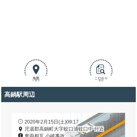
地図
こだわり
で探す
条件
高鍋駅周辺
2020年2月15日(土)09:17
児湯郡高鍋町大字蚊口浦蚊口中 付近
車両相互 小破事故