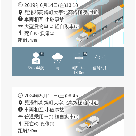
2019年6月14日(金)13:18
児湯郡高鍋町大字北高鍋樋渡 付近
車両相互 小破事故
大型貨物車
軽自動車
(1)
(1)
死亡
負傷
(0)
(1)
距離
847m
他
他
35～44歳
雨
幅9.0～
信号なし
13.0m
2024年5月11日(土)08:45
児湯郡高鍋町大字北高鍋樋渡 付近
車両相互 小破事故
普通乗用車
軽自動車
(1)
(1)
死亡
負傷
(0)
(1)
距離
849m