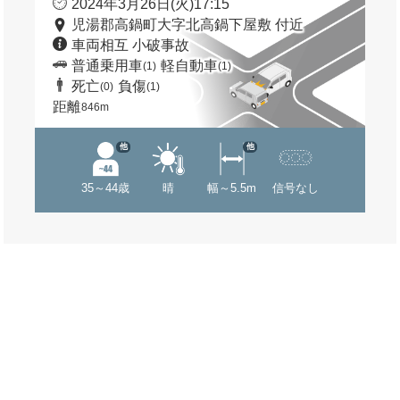
2024年3月26日(火)17:15
児湯郡高鍋町大字北高鍋下屋敷 付近
車両相互 小破事故
普通乗用車
軽自動車
(1)
(1)
死亡
負傷
(0)
(1)
距離
846m
他
他
35～44歳
晴
幅～5.5m
信号なし