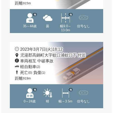
距離
915m
他
他
35～44歳
曇
幅9.0～
信号なし
13.0m
2023年3月7日(火)18:12
児湯郡高鍋町大字蚊口浦蚊口下 付近
車両相互 中破事故
軽自動車
(2)
死亡
負傷
(0)
(1)
距離
919m
他
他
0～24歳
晴
幅～3.5m
信号なし