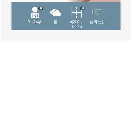
他
他
0～24歳
曇
幅9.0～
信号なし
13.0m