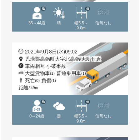
他
他
35～44歳
晴
幅5.5～
信号なし
9.0m
2021年9月8日(水)09:02
児湯郡高鍋町大字北高鍋樋渡 付近
車両相互 小破事故
大型貨物車
普通乗用車
(1)
(1)
死亡
負傷
(0)
(1)
距離
849m
他
他
0～24歳
曇
幅5.5～
信号なし
9.0m