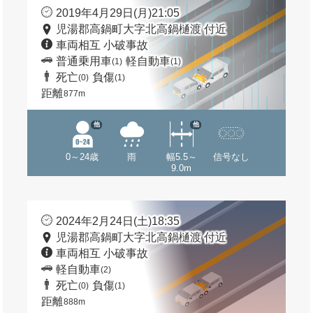
2019年4月29日(月)21:05
児湯郡高鍋町大字北高鍋樋渡 付近
車両相互 小破事故
普通乗用車
軽自動車
(1)
(1)
死亡
負傷
(0)
(1)
距離
877m
他
他
0～24歳
雨
幅5.5～
信号なし
9.0m
2024年2月24日(土)18:35
児湯郡高鍋町大字北高鍋樋渡 付近
車両相互 小破事故
軽自動車
(2)
死亡
負傷
(0)
(1)
距離
888m