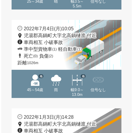
25～34歳
晴
幅3.5～
信号なし
5.5m
2022年7月4日(月)10:05
児湯郡高鍋町大字北高鍋樋渡 付近
車両相互 小破事故
準中型貨物車
軽自動車
(1)
(1)
死亡
負傷
(0)
(2)
距離
1026m
他
他
45～54歳
雨
幅9.0～
信号なし
13.0m
2022年1月3日(月)14:28
児湯郡高鍋町大字北高鍋樋渡 付近
車両相互 小破事故