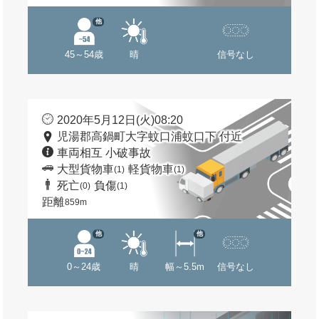
他
45～54歳
晴
信号なし
2020年5月12日(火)08:20
児湯郡高鍋町大字蚊口浦蚊口下 付近
車両相互 小破事故
大型貨物車
軽貨物車
(1)
(1)
死亡
負傷
(0)
(1)
距離
859m
他
他
0～24歳
晴
幅～5.5m
信号なし