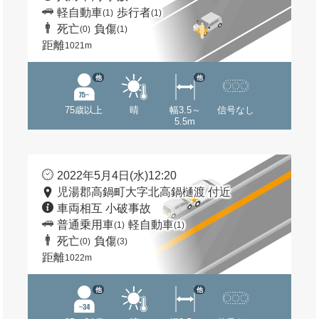
軽自動車
歩行者
(1)
(1)
死亡
負傷
(0)
(1)
距離
1021m
他
他
75歳以上
晴
幅3.5～
信号なし
5.5m
2022年5月4日(水)12:20
児湯郡高鍋町大字北高鍋樋渡 付近
車両相互 小破事故
普通乗用車
軽自動車
(1)
(1)
死亡
負傷
(0)
(3)
距離
1022m
他
他