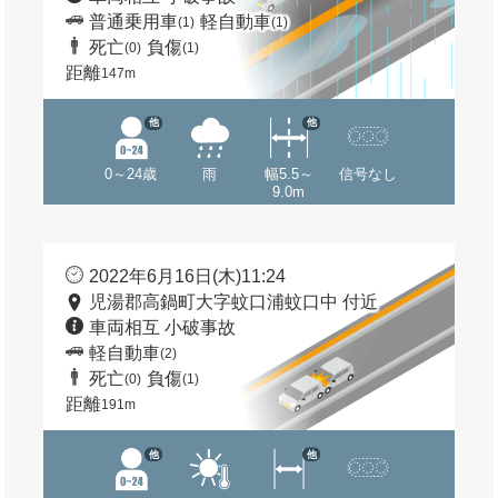
普通乗用車
軽自動車
(1)
(1)
死亡
負傷
(0)
(1)
距離
147m
他
他
0～24歳
雨
幅5.5～
信号なし
9.0m
2022年6月16日(木)11:24
児湯郡高鍋町大字蚊口浦蚊口中 付近
車両相互 小破事故
軽自動車
(2)
死亡
負傷
(0)
(1)
距離
191m
他
他