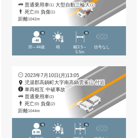
普通乗用車
大型自動二輪大
(1)
(1)
死亡
負傷
(0)
(1)
距離
1042m
他
他
35～44歳
晴
幅3.5～
信号なし
5.5m
2023年7月10日(月)13:05
児湯郡高鍋町大字南高鍋雲雀山 付近
車両相互 中破事故
普通乗用車
(2)
死亡
負傷
(0)
(2)
距離
1044m
他
他