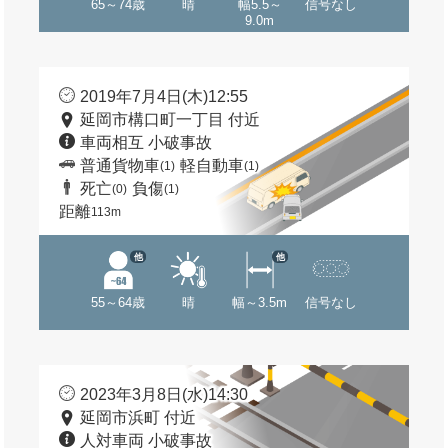
65～74歳
晴
幅5.5～
信号なし
9.0m
2019年7月4日(木)12:55
延岡市構口町一丁目 付近
車両相互 小破事故
普通貨物車
軽自動車
(1)
(1)
死亡
負傷
(0)
(1)
距離
113m
他
他
55～64歳
晴
幅～3.5m
信号なし
2023年3月8日(水)14:30
延岡市浜町 付近
人対車両 小破事故