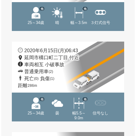
他
他
25～34歳
晴
幅～3.5m
３灯式信号
2020年6月15日(月)06:43
延岡市構口町二丁目 付近
車両相互 小破事故
普通乗用車
(2)
死亡
負傷
(0)
(1)
距離
286m
他
他
25～34歳
曇
幅5.5～
信号なし
9.0m