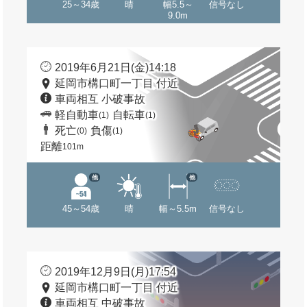
25～34歳
晴
幅5.5～
信号なし
9.0m
2019年6月21日(金)14:18
延岡市構口町一丁目 付近
車両相互 小破事故
軽自動車
自転車
(1)
(1)
死亡
負傷
(0)
(1)
距離
101m
他
他
45～54歳
晴
幅～5.5m
信号なし
2019年12月9日(月)17:54
延岡市構口町一丁目 付近
車両相互 中破事故