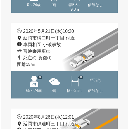
0～24歳
雨
幅5.5～
信号なし
9.0m
2020年5月21日(木)10:20
延岡市構口町一丁目 付近
車両相互 小破事故
普通乗用車
(2)
死亡
負傷
(0)
(1)
距離
157m
他
他
65～74歳
曇
幅～3.5m
信号なし
2020年8月26日(水)12:01
延岡市伊達町三丁目 付近