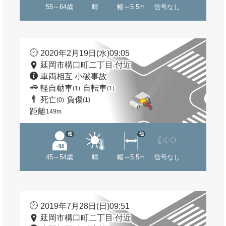
55～64歳
晴
幅～5.5m
信号なし
2020年2月19日(水)09:05
延岡市構口町二丁目 付近
車両相互 小破事故
軽自動車
自転車
(1)
(1)
死亡
負傷
(0)
(1)
距離
149m
他
他
45～54歳
晴
幅～5.5m
信号なし
2019年7月28日(日)09:51
延岡市構口町二丁目 付近