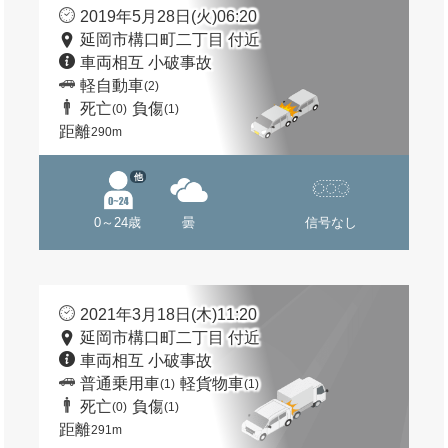
2019年5月28日(火)06:20
延岡市構口町二丁目 付近
車両相互 小破事故
軽自動車
(2)
死亡
負傷
(0)
(1)
距離
290m
他
0～24歳
曇
信号なし
2021年3月18日(木)11:20
延岡市構口町二丁目 付近
車両相互 小破事故
普通乗用車
軽貨物車
(1)
(1)
死亡
負傷
(0)
(1)
距離
291m