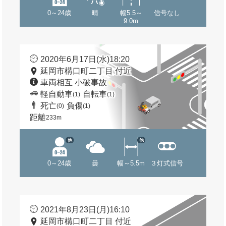
0～24歳
晴
幅5.5～
信号なし
9.0m
2020年6月17日(水)18:20
延岡市構口町二丁目 付近
車両相互 小破事故
軽自動車
自転車
(1)
(1)
死亡
負傷
(0)
(1)
距離
233m
他
他
0～24歳
曇
幅～5.5m
３灯式信号
2021年8月23日(月)16:10
延岡市構口町二丁目 付近