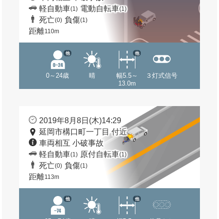
軽自動車
電動自転車
(1)
(1)
死亡
負傷
(0)
(1)
距離
110m
他
他
0～24歳
晴
幅5.5～
３灯式信号
13.0m
2019年8月8日(木)14:29
延岡市構口町一丁目 付近
車両相互 小破事故
軽自動車
原付自転車
(1)
(1)
死亡
負傷
(0)
(1)
距離
113m
他
他