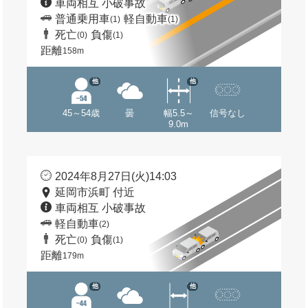
車両相互 小破事故
普通乗用車
軽自動車
(1)
(1)
死亡
負傷
(0)
(1)
距離
158m
他
他
45～54歳
曇
幅5.5～
信号なし
9.0m
2024年8月27日(火)14:03
延岡市浜町 付近
車両相互 小破事故
軽自動車
(2)
死亡
負傷
(0)
(1)
距離
179m
他
他