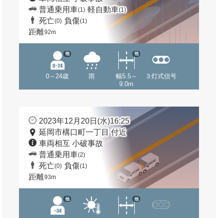
普通乗用車
軽自動車
(1)
(1)
死亡
負傷
(0)
(1)
距離
92m
他
他
0～24歳
雨
幅5.5～
３灯式信号
9.0m
2023年12月20日(水)16:25
延岡市構口町一丁目 付近
車両相互 小破事故
普通乗用車
(2)
死亡
負傷
(0)
(1)
距離
93m
他
他