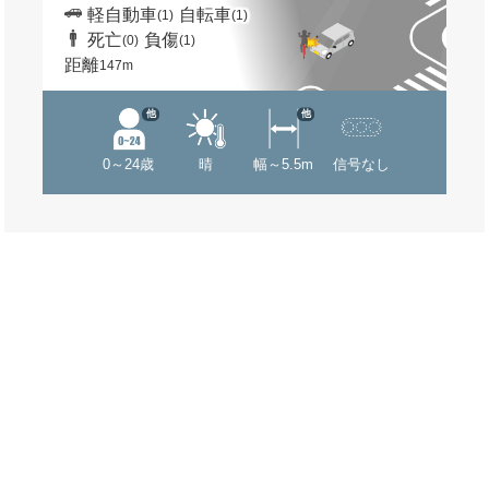
軽自動車
自転車
(1)
(1)
死亡
負傷
(0)
(1)
距離
147m
他
他
0～24歳
晴
幅～5.5m
信号なし