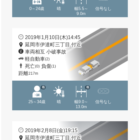
0～24歳
晴
幅5.5～
信号なし
9.0m
2019年1月10日(木)14:45
延岡市伊達町三丁目 付近
車両相互 小破事故
軽自動車
(2)
死亡
負傷
(0)
(1)
距離
217m
他
他
25～34歳
晴
幅9.0～
信号なし
13.0m
2019年2月8日(金)19:15
延岡市伊達町三丁目 付近