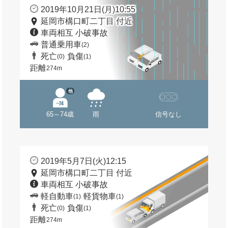
2019年10月21日(月)10:55
延岡市構口町二丁目 付近
車両相互 小破事故
普通乗用車
(2)
死亡
負傷
(0)
(1)
距離
274m
他
65～74歳
雨
信号なし
2019年5月7日(火)12:15
延岡市構口町二丁目 付近
車両相互 小破事故
軽自動車
軽貨物車
(1)
(1)
死亡
負傷
(0)
(1)
距離
274m