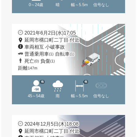
0～24歳
晴
幅～5.5m
信号なし
2021年6月2日(水)17:05
延岡市構口町二丁目 付近
車両相互 小破事故
普通乗用車
自転車
(1)
(1)
死亡
負傷
(0)
(1)
距離
147m
他
他
45～54歳
雨
幅～5.5m
信号なし
2024年12月5日(木)18:08
延岡市構口町二丁目 付近