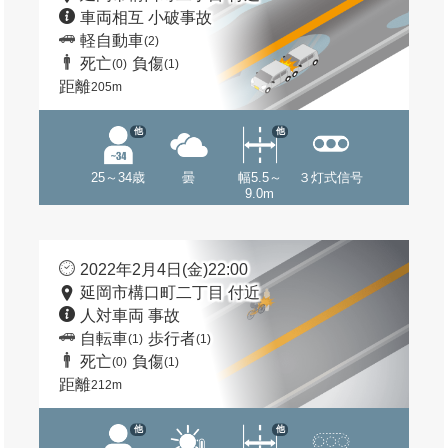
車両相互 小破事故
軽自動車
(2)
死亡
負傷
(0)
(1)
距離
205m
他
他
25～34歳
曇
幅5.5～
３灯式信号
9.0m
2022年2月4日(金)22:00
延岡市構口町二丁目 付近
人対車両 事故
自転車
歩行者
(1)
(1)
死亡
負傷
(0)
(1)
距離
212m
他
他