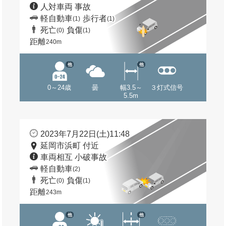
人対車両 事故
軽自動車
歩行者
(1)
(1)
死亡
負傷
(0)
(1)
距離
240m
他
他
0～24歳
曇
幅3.5～
３灯式信号
5.5m
2023年7月22日(土)11:48
延岡市浜町 付近
車両相互 小破事故
軽自動車
(2)
死亡
負傷
(0)
(1)
距離
243m
他
他