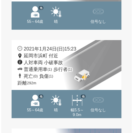
他
55～64歳
晴
信号なし
2021年1月24日(日)15:23
延岡市浜町 付近
人対車両 小破事故
普通乗用車
歩行者
(1)
(1)
死亡
負傷
(0)
(1)
距離
292m
他
他
55～64歳
晴
幅5.5～
信号なし
9.0m