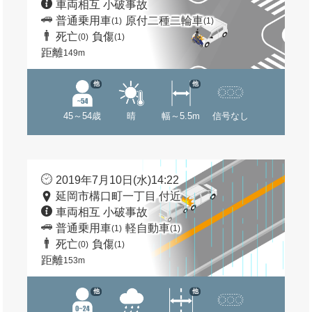
車両相互 小破事故
普通乗用車
原付二種二輪車
(1)
(1)
死亡
負傷
(0)
(1)
距離
149m
他
他
45～54歳
晴
幅～5.5m
信号なし
2019年7月10日(水)14:22
延岡市構口町一丁目 付近
車両相互 小破事故
普通乗用車
軽自動車
(1)
(1)
死亡
負傷
(0)
(1)
距離
153m
他
他