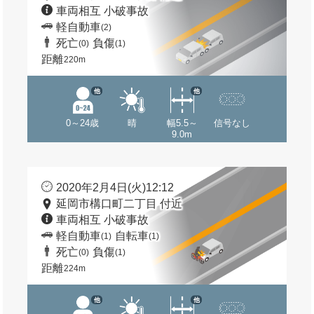
車両相互 小破事故
軽自動車
(2)
死亡
負傷
(0)
(1)
距離
220m
他
他
0～24歳
晴
幅5.5～
信号なし
9.0m
2020年2月4日(火)12:12
延岡市構口町二丁目 付近
車両相互 小破事故
軽自動車
自転車
(1)
(1)
死亡
負傷
(0)
(1)
距離
224m
他
他