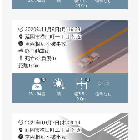
45～54歳
曇
幅9.0～
信号なし
13.0m
2020年11月9日(月)16:39
延岡市構口町一丁目 付近
車両相互 小破事故
軽自動車
(2)
死亡
負傷
(0)
(1)
距離
131m
他
他
25～34歳
晴
幅5.5～
信号なし
9.0m
2021年10月7日(木)09:14
延岡市構口町二丁目 付近
車両相互 小破事故