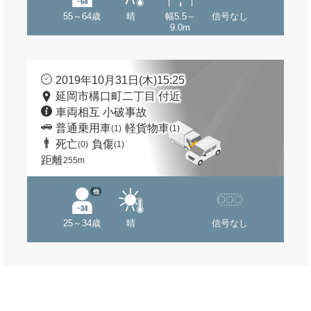
55～64歳
晴
幅5.5～
信号なし
9.0m
2019年10月31日(木)15:25
延岡市構口町二丁目 付近
車両相互 小破事故
普通乗用車
軽貨物車
(1)
(1)
死亡
負傷
(0)
(1)
距離
255m
他
25～34歳
晴
信号なし