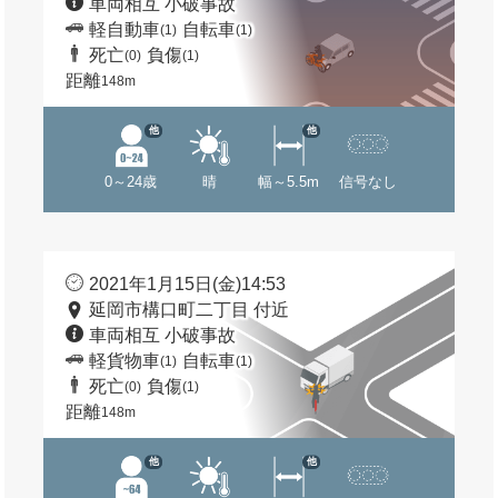
車両相互 小破事故
軽自動車
自転車
(1)
(1)
死亡
負傷
(0)
(1)
距離
148m
他
他
0～24歳
晴
幅～5.5m
信号なし
2021年1月15日(金)14:53
延岡市構口町二丁目 付近
車両相互 小破事故
軽貨物車
自転車
(1)
(1)
死亡
負傷
(0)
(1)
距離
148m
他
他