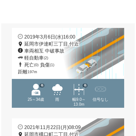
2019年3月6日(水)16:00
延岡市伊達町三丁目 付近
車両相互 中破事故
軽自動車
(2)
死亡
負傷
(0)
(1)
距離
197m
他
他
25～34歳
雨
幅9.0～
信号なし
13.0m
2021年11月22日(月)08:09
延岡市構口町二丁目 付近