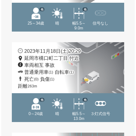
他
他
25～34歳
晴
幅5.5～
信号なし
9.0m
2023年11月18日(土)20:29
延岡市構口町二丁目 付近
車両相互 事故
普通乗用車
自転車
(1)
(1)
死亡
負傷
(0)
(1)
距離
263m
他
他
0～24歳
晴
幅5.5～
３灯式信号
13.0m