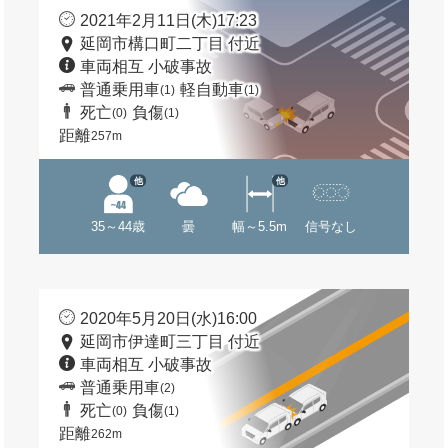
2021年2月11日(木)17:23
延岡市構口町二丁目 付近
車両相互 小破事故
普通乗用車
軽自動車
(1)
(1)
死亡
負傷
(0)
(1)
距離
257m
他
他
35～44歳
曇
幅～5.5m
信号なし
2020年5月20日(水)16:00
延岡市伊達町三丁目 付近
車両相互 小破事故
普通乗用車
(2)
死亡
負傷
(0)
(1)
距離
262m