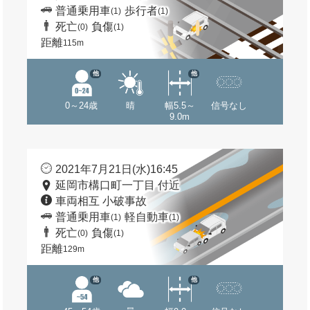
普通乗用車
歩行者
(1)
(1)
死亡
負傷
(0)
(1)
距離
115m
他
他
0～24歳
晴
幅5.5～
信号なし
9.0m
2021年7月21日(水)16:45
延岡市構口町一丁目 付近
車両相互 小破事故
普通乗用車
軽自動車
(1)
(1)
死亡
負傷
(0)
(1)
距離
129m
他
他