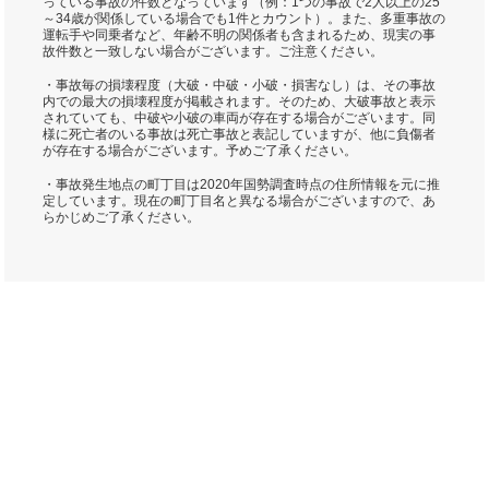
っている事故の件数となっています（例：1つの事故で2人以上の25
～34歳が関係している場合でも1件とカウント）。また、多重事故の
運転手や同乗者など、年齢不明の関係者も含まれるため、現実の事
故件数と一致しない場合がございます。ご注意ください。
・事故毎の損壊程度（大破・中破・小破・損害なし）は、その事故
内での最大の損壊程度が掲載されます。そのため、大破事故と表示
されていても、中破や小破の車両が存在する場合がございます。同
様に死亡者のいる事故は死亡事故と表記していますが、他に負傷者
が存在する場合がございます。予めご了承ください。
・事故発生地点の町丁目は2020年国勢調査時点の住所情報を元に推
定しています。現在の町丁目名と異なる場合がございますので、あ
らかじめご了承ください。