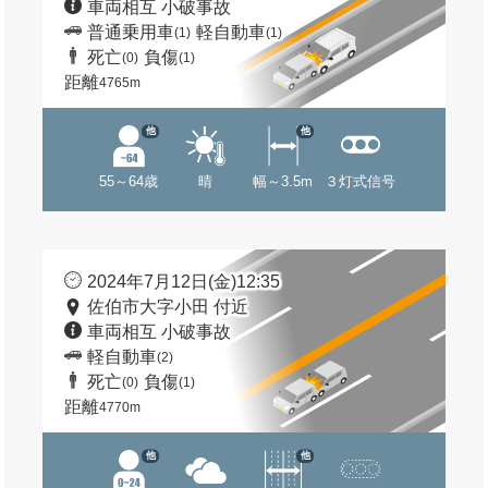
車両相互 小破事故
普通乗用車
軽自動車
(1)
(1)
死亡
負傷
(0)
(1)
距離
4765m
他
他
55～64歳
晴
幅～3.5m
３灯式信号
2024年7月12日(金)12:35
佐伯市大字小田 付近
車両相互 小破事故
軽自動車
(2)
死亡
負傷
(0)
(1)
距離
4770m
他
他