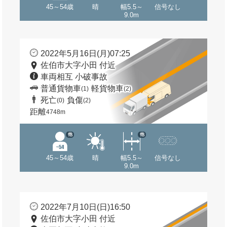
45～54歳
晴
幅5.5～
信号なし
9.0m
2022年5月16日(月)07:25
佐伯市大字小田 付近
車両相互 小破事故
普通貨物車
軽貨物車
(1)
(2)
死亡
負傷
(0)
(2)
距離
4748m
他
他
45～54歳
晴
幅5.5～
信号なし
9.0m
2022年7月10日(日)16:50
佐伯市大字小田 付近