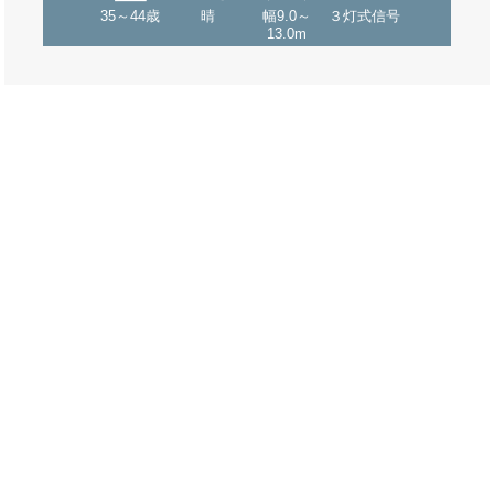
35～44歳
晴
幅9.0～
３灯式信号
13.0m