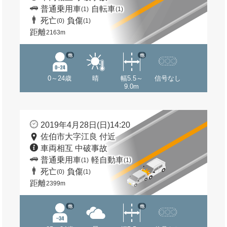
普通乗用車
自転車
(1)
(1)
死亡
負傷
(0)
(1)
距離
2163m
他
他
0～24歳
晴
幅5.5～
信号なし
9.0m
2019年4月28日(日)14:20
佐伯市大字江良 付近
車両相互 中破事故
普通乗用車
軽自動車
(1)
(1)
死亡
負傷
(0)
(1)
距離
2399m
他
他