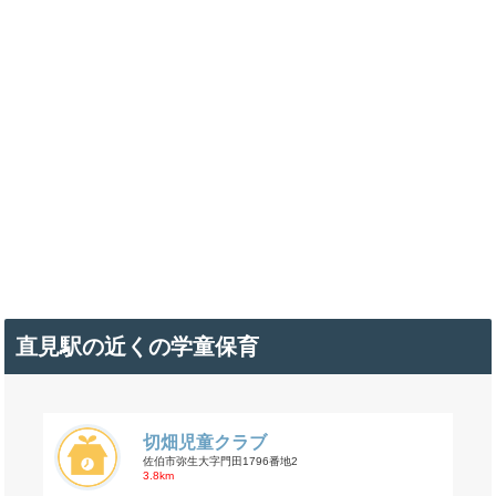
直見駅の近くの学童保育
切畑児童クラブ
佐伯市弥生大字門田1796番地2
3.8km