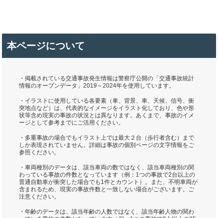
本ページについて
・掲載されている交通事故発生情報は警察庁公開の「交通事故統計
情報のオープンデータ」2019～2024年を使用しています。
・イラストに使用している各要素（車、背景、車、天候、信号、衝
突地点など）は、代表的なイメージをイラスト化しており、色や形
状等含め現実の事故の状況とは異なります。あくまで、事故のイメ
ージとして参考までにご活用ください。
・多重事故の場合でもイラスト上では最大２台（歩行者含む）まで
しか表現されていません。詳細は事故の個別ページの文字情報をご
参照ください。
・車両種別のデータは、該当車両の数ではなく、該当車両種別の関
わっている事故の件数となっています（例：1つの事故で2台以上の
普通自動車が衝突した場合でも1件とカウント）。また、不明車両が
含まれるため、現実の事故件数と一致しない場合がございます。ご
注意ください。
・年齢のデータは、該当年齢の人数ではなく、該当年齢人物の関わ