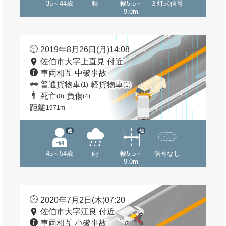
35～44歳
晴
幅5.5～
３灯式信号
9.0m
2019年8月26日(月)14:08
佐伯市大字上直見 付近
車両相互 中破事故
普通貨物車
軽貨物車
(1)
(1)
死亡
負傷
(0)
(4)
距離
1971m
他
他
45～54歳
雨
幅5.5～
信号なし
9.0m
2020年7月2日(木)07:20
佐伯市大字江良 付近
車両相互 小破事故