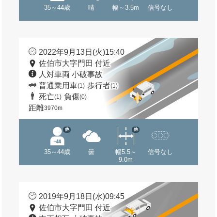
35～44歳
晴
幅～3.5m
信号なし
2022年9月13日(火)15:40
佐伯市大字門田 付近
人対車両 小破事故
普通乗用車
歩行者
(1)
(1)
死亡
負傷
(1)
(0)
距離
3970m
他
他
35～44歳
曇
幅5.5～
信号なし
9.0m
2019年9月18日(水)09:45
佐伯市大字門田 付近