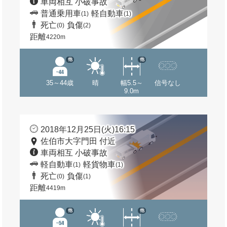
車両相互 小破事故
普通乗用車
軽自動車
(1)
(1)
死亡
負傷
(0)
(2)
距離
4220m
他
他
35～44歳
晴
幅5.5～
信号なし
9.0m
2018年12月25日(火)16:15
佐伯市大字門田 付近
車両相互 小破事故
軽自動車
軽貨物車
(1)
(1)
死亡
負傷
(0)
(1)
距離
4419m
他
他