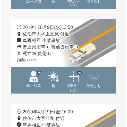
25～34歳
曇
幅5.5～
信号なし
9.0m
2019年10月9日(水)13:50
佐伯市大字上直見 付近
車両相互 小破事故
普通乗用車
普通貨物車
(1)
(1)
死亡
負傷
(0)
(1)
距離
3309m
他
他
45～54歳
晴
幅5.5～
信号なし
9.0m
2019年4月19日(金)16:00
佐伯市大字江良 付近
車両相互 中破事故