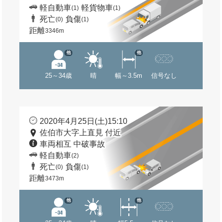
軽自動車
軽貨物車
(1)
(1)
死亡
負傷
(0)
(1)
距離
3346m
他
他
25～34歳
晴
幅～3.5m
信号なし
2020年4月25日(土)15:10
佐伯市大字上直見 付近
車両相互 中破事故
軽自動車
(2)
死亡
負傷
(0)
(1)
距離
3473m
他
他