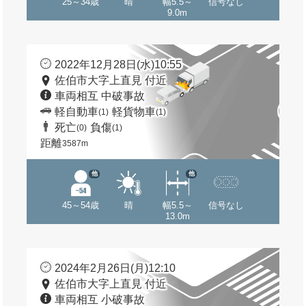
25～34歳
晴
幅5.5～
信号なし
9.0m
2022年12月28日(水)10:55
佐伯市大字上直見 付近
車両相互 中破事故
軽自動車
軽貨物車
(1)
(1)
死亡
負傷
(0)
(1)
距離
3587m
他
他
45～54歳
晴
幅5.5～
信号なし
13.0m
2024年2月26日(月)12:10
佐伯市大字上直見 付近
車両相互 小破事故