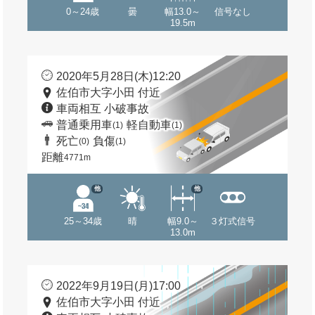
0～24歳
曇
幅13.0～
信号なし
19.5m
2020年5月28日(木)12:20
佐伯市大字小田 付近
車両相互 小破事故
普通乗用車
軽自動車
(1)
(1)
死亡
負傷
(0)
(1)
距離
4771m
他
他
25～34歳
晴
幅9.0～
３灯式信号
13.0m
2022年9月19日(月)17:00
佐伯市大字小田 付近