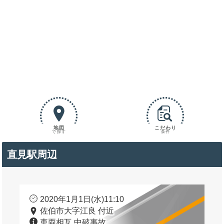
地図
こだわり
で探す
条件
直見駅周辺
2020年1月1日(水)11:10
佐伯市大字江良 付近
車両相互 中破事故