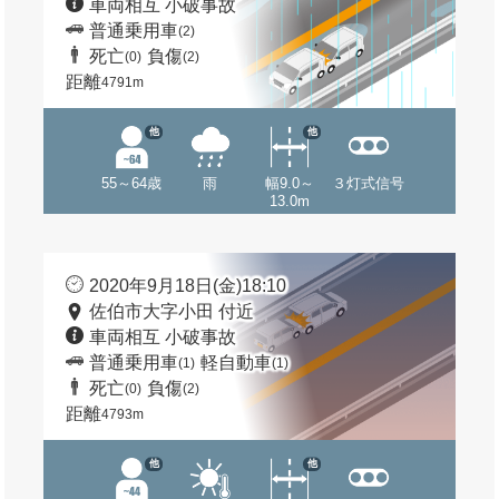
車両相互 小破事故
普通乗用車
(2)
死亡
負傷
(0)
(2)
距離
4791m
他
他
55～64歳
雨
幅9.0～
３灯式信号
13.0m
2020年9月18日(金)18:10
佐伯市大字小田 付近
車両相互 小破事故
普通乗用車
軽自動車
(1)
(1)
死亡
負傷
(0)
(2)
距離
4793m
他
他