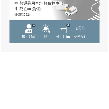
普通乗用車
軽貨物車
(1)
(1)
死亡
負傷
(0)
(1)
距離
3592m
他
他
55～64歳
晴
幅～5.5m
信号なし