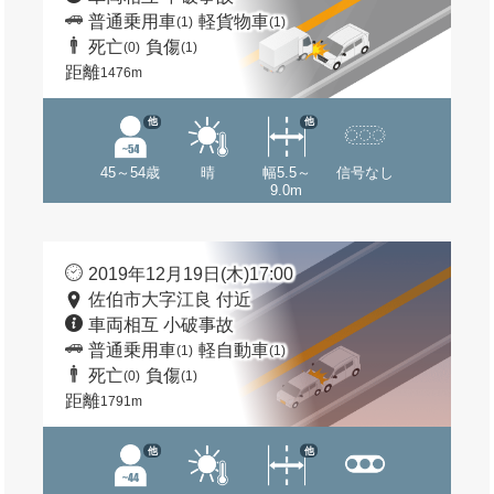
普通乗用車
軽貨物車
(1)
(1)
死亡
負傷
(0)
(1)
距離
1476m
他
他
45～54歳
晴
幅5.5～
信号なし
9.0m
2019年12月19日(木)17:00
佐伯市大字江良 付近
車両相互 小破事故
普通乗用車
軽自動車
(1)
(1)
死亡
負傷
(0)
(1)
距離
1791m
他
他