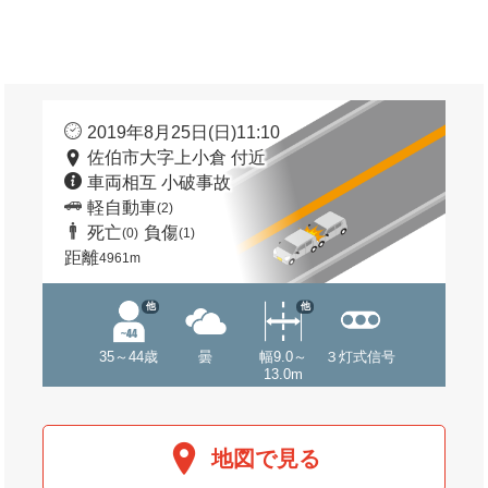
2019年8月25日(日)11:10
佐伯市大字上小倉 付近
車両相互 小破事故
軽自動車
(2)
死亡
負傷
(0)
(1)
距離
4961m
他
他
35～44歳
曇
幅9.0～
３灯式信号
13.0m
地図で見る