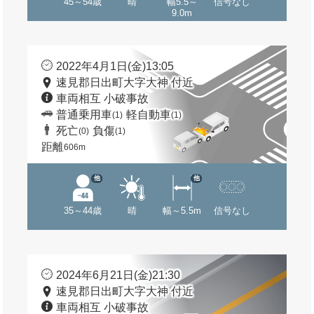
45～54歳
晴
幅5.5～
信号なし
9.0m
2022年4月1日(金)13:05
速見郡日出町大字大神 付近
車両相互 小破事故
普通乗用車
軽自動車
(1)
(1)
死亡
負傷
(0)
(1)
距離
606m
他
他
35～44歳
晴
幅～5.5m
信号なし
2024年6月21日(金)21:30
速見郡日出町大字大神 付近
車両相互 小破事故