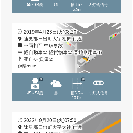
55～64歳
晴
幅3.5～
３灯式信号
5.5m
2019年4月23日(火)08:20
速見郡日出町大字相原 付近
車両相互 中破事故
軽自動車
軽貨物車
普通乗用車
(1)
(1)
(1)
死亡
負傷
(0)
(2)
距離
991m
他
他
45～54歳
曇
幅5.5～
３灯式信号
13.0m
2022年9月20日(火)07:50
速見郡日出町大字大神 付近