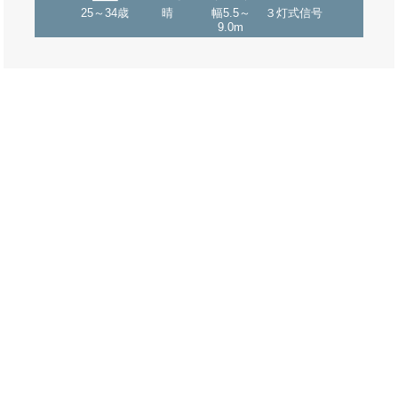
25～34歳
晴
幅5.5～
３灯式信号
9.0m