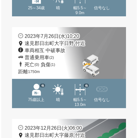
25～34歳
晴
幅5.5～
信号なし
9.0m
2023年7月26日(水)10:20
速見郡日出町大字日野 付近
車両相互 中破事故
普通乗用車
(2)
死亡
負傷
(0)
(1)
距離
1750m
他
他
75歳以上
晴
幅5.5～
信号なし
13.0m
2023年12月26日(火)06:00
速見郡日出町大字藤原 付近