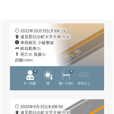
2022年10月3日(月)06:19
速見郡日出町大字大神 付近
車両相互 小破事故
軽自動車
(2)
死亡
負傷
(0)
(1)
距離
1358m
他
他
0～24歳
晴
幅～3.5m
信号なし
2020年9月3日(木)06:50
速見郡日出町大字大神 付近