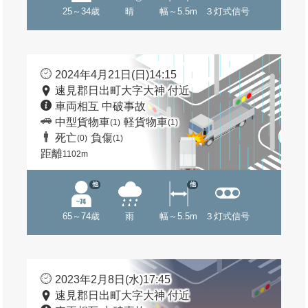
25～34歳
晴
幅～5.5m
３灯式信号
2024年4月21日(日)14:15
速見郡日出町大字大神 付近
車両相互 中破事故
中型貨物車
軽貨物車
(1)
(1)
死亡
負傷
(0)
(1)
距離
1102m
他
他
65～74歳
雨
幅～5.5m
３灯式信号
2023年2月8日(水)17:45
速見郡日出町大字大神 付近