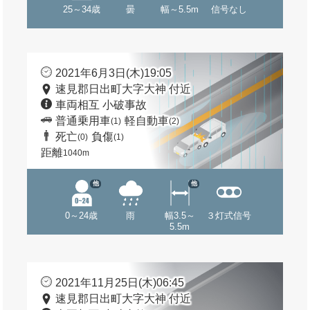
25～34歳
曇
幅～5.5m
信号なし
2021年6月3日(木)19:05
速見郡日出町大字大神 付近
車両相互 小破事故
普通乗用車
軽自動車
(1)
(2)
死亡
負傷
(0)
(1)
距離
1040m
他
他
0～24歳
雨
幅3.5～
３灯式信号
5.5m
2021年11月25日(木)06:45
速見郡日出町大字大神 付近