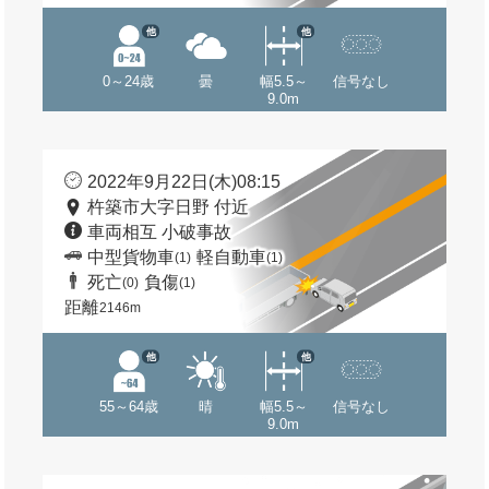
他
他
0～24歳
曇
幅5.5～
信号なし
9.0m
2022年9月22日(木)08:15
杵築市大字日野 付近
車両相互 小破事故
中型貨物車
軽自動車
(1)
(1)
死亡
負傷
(0)
(1)
距離
2146m
他
他
55～64歳
晴
幅5.5～
信号なし
9.0m