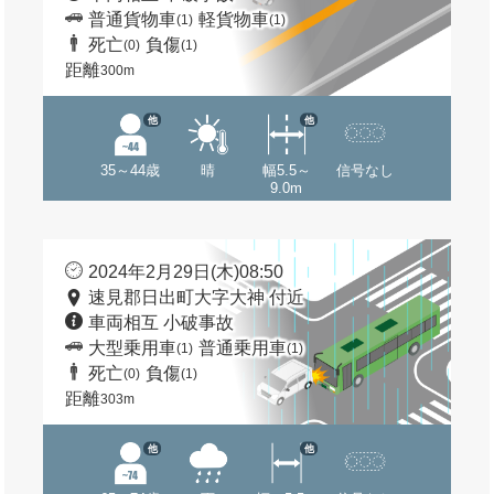
普通貨物車
軽貨物車
(1)
(1)
死亡
負傷
(0)
(1)
距離
300m
他
他
35～44歳
晴
幅5.5～
信号なし
9.0m
2024年2月29日(木)08:50
速見郡日出町大字大神 付近
車両相互 小破事故
大型乗用車
普通乗用車
(1)
(1)
死亡
負傷
(0)
(1)
距離
303m
他
他