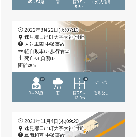
45～54歳
晴
幅3.5～
３灯式信号
5.5m
2022年3月22日(火)07:10
速見郡日出町大字大神 付近
人対車両 中破事故
軽自動車
歩行者
(1)
(1)
死亡
負傷
(0)
(1)
距離
287m
他
他
0～24歳
雨
幅5.5～
信号なし
13.0m
2021年11月4日(木)09:20
速見郡日出町大字大神 付近
車両相互 中破事故