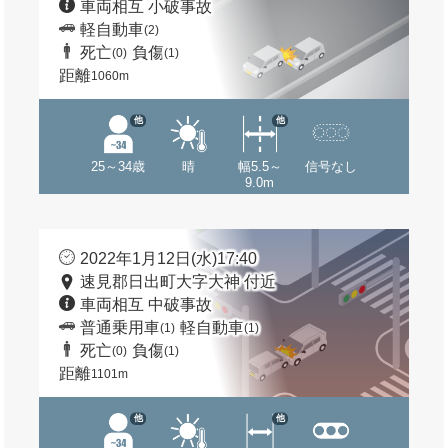
車両相互 小破事故
軽自動車
(2)
死亡
負傷
(0)
(1)
距離
1060m
他
他
25～34歳
晴
幅5.5～
信号なし
9.0m
2022年1月12日(水)17:40
速見郡日出町大字大神 付近
車両相互 中破事故
普通乗用車
軽自動車
(1)
(1)
死亡
負傷
(0)
(1)
距離
1101m
他
他