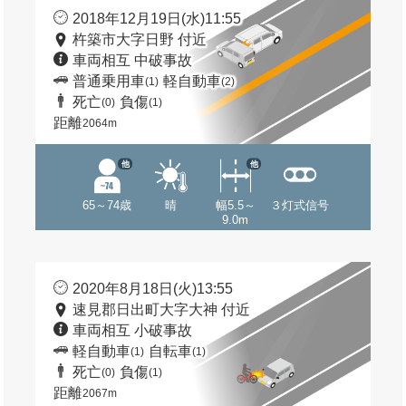
2018年12月19日(水)11:55
杵築市大字日野 付近
車両相互 中破事故
普通乗用車
軽自動車
(1)
(2)
死亡
負傷
(0)
(1)
距離
2064m
他
他
65～74歳
晴
幅5.5～
３灯式信号
9.0m
2020年8月18日(火)13:55
速見郡日出町大字大神 付近
車両相互 小破事故
軽自動車
自転車
(1)
(1)
死亡
負傷
(0)
(1)
距離
2067m