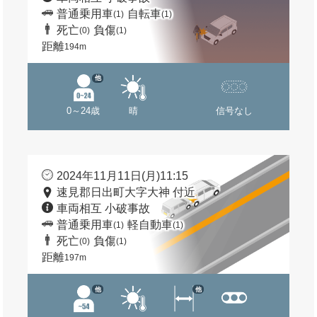
普通乗用車
自転車
(1)
(1)
死亡
負傷
(0)
(1)
距離
194m
他
0～24歳
晴
信号なし
2024年11月11日(月)11:15
速見郡日出町大字大神 付近
車両相互 小破事故
普通乗用車
軽自動車
(1)
(1)
死亡
負傷
(0)
(1)
距離
197m
他
他