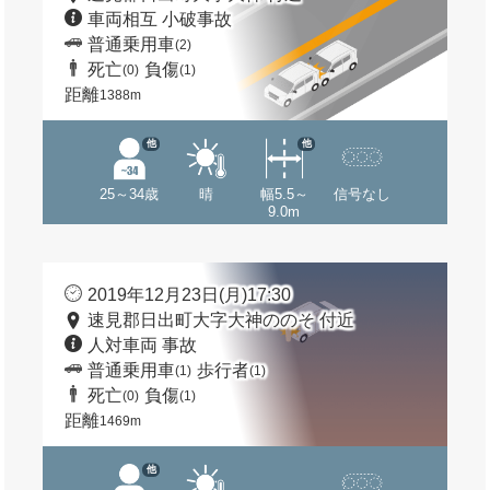
車両相互 小破事故
普通乗用車
(2)
死亡
負傷
(0)
(1)
距離
1388m
他
他
25～34歳
晴
幅5.5～
信号なし
9.0m
2019年12月23日(月)17:30
速見郡日出町大字大神ののそ 付近
人対車両 事故
普通乗用車
歩行者
(1)
(1)
死亡
負傷
(0)
(1)
距離
1469m
他