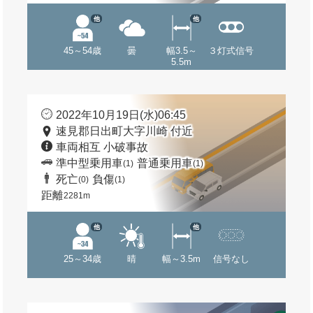
他
他
45～54歳
曇
幅3.5～
３灯式信号
5.5m
2022年10月19日(水)06:45
速見郡日出町大字川崎 付近
車両相互 小破事故
準中型乗用車
普通乗用車
(1)
(1)
死亡
負傷
(0)
(1)
距離
2281m
他
他
25～34歳
晴
幅～3.5m
信号なし