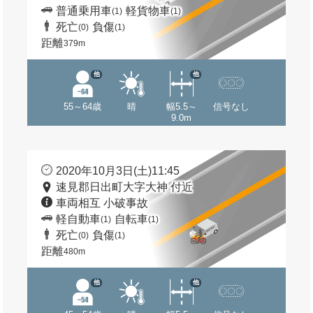
普通乗用車
軽貨物車
(1)
(1)
死亡
負傷
(0)
(1)
距離
379m
他
他
55～64歳
晴
幅5.5～
信号なし
9.0m
2020年10月3日(土)11:45
速見郡日出町大字大神 付近
車両相互 小破事故
軽自動車
自転車
(1)
(1)
死亡
負傷
(0)
(1)
距離
480m
他
他