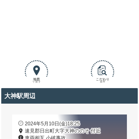
地図
こだわり
で探す
条件
大神駅周辺
2024年5月10日(金)18:25
速見郡日出町大字大神ののそ 付近
車両相互 小破事故