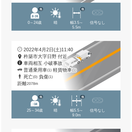
他
他
0～24歳
晴
幅3.5～
信号なし
5.5m
2022年4月2日(土)11:40
杵築市大字日野 付近
車両相互 小破事故
普通乗用車
軽貨物車
(1)
(1)
死亡
負傷
(0)
(1)
距離
2078m
他
他
25～34歳
晴
幅5.5～
信号なし
9.0m