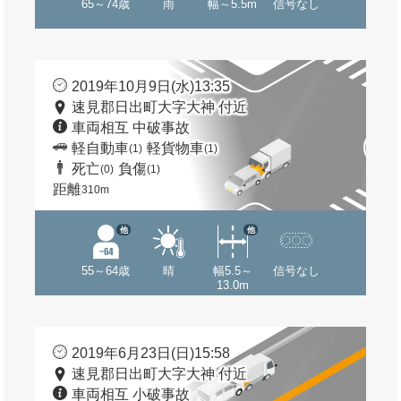
65～74歳
雨
幅～5.5m
信号なし
2019年10月9日(水)13:35
速見郡日出町大字大神 付近
車両相互 中破事故
軽自動車
軽貨物車
(1)
(1)
死亡
負傷
(0)
(1)
距離
310m
他
他
55～64歳
晴
幅5.5～
信号なし
13.0m
2019年6月23日(日)15:58
速見郡日出町大字大神 付近
車両相互 小破事故