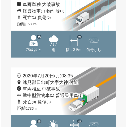
車両単独 大破事故
軽貨物車
物件等
(1)
(1)
死亡
負傷
(1)
(0)
距離
1680m
他
他
75歳以上
雨
幅～3.5m
信号なし
2020年7月20日(月)08:35
速見郡日出町大字大神 付近
車両相互 中破事故
準中型貨物車
普通乗用車
(1)
(1)
死亡
負傷
(0)
(3)
距離
1736m
他
他