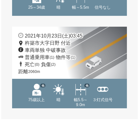
25～34歳
晴
幅～5.5m
信号なし
2021年10月23日(土)03:45
杵築市大字日野 付近
車両単独 中破事故
普通乗用車
物件等
(1)
(1)
死亡
負傷
(0)
(2)
距離
2060m
他
他
75歳以上
晴
幅5.5～
３灯式信号
9.0m