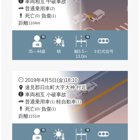
車両相互 中破事故
普通乗用車
(2)
死亡
負傷
(0)
(1)
距離
1104m
他
他
35～44歳
晴
幅5.5～
３灯式信号
13.0m
2019年4月5日(金)18:10
速見郡日出町大字大神 付近
車両相互 小破事故
普通乗用車
軽自動車
(1)
(1)
死亡
負傷
(0)
(1)
距離
1151m
他
他