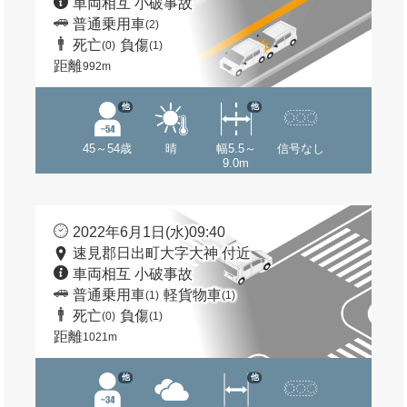
車両相互 小破事故
普通乗用車
(2)
死亡
負傷
(0)
(1)
距離
992m
他
他
45～54歳
晴
幅5.5～
信号なし
9.0m
2022年6月1日(水)09:40
速見郡日出町大字大神 付近
車両相互 小破事故
普通乗用車
軽貨物車
(1)
(1)
死亡
負傷
(0)
(1)
距離
1021m
他
他