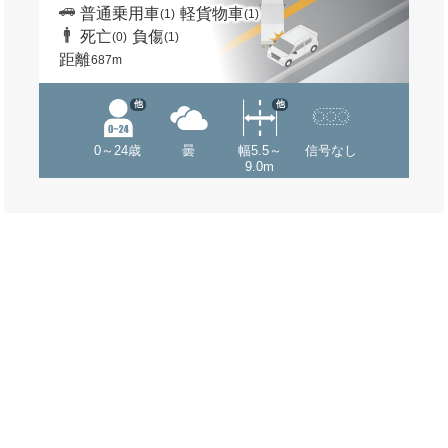
普通乗用車
軽貨物車
(1)
(1)
死亡
負傷
(0)
(1)
距離
687m
他
他
0～24歳
曇
幅5.5～
信号なし
9.0m