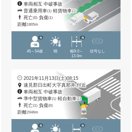
車両相互 中破事故
普通乗用車
軽貨物車
(1)
(1)
死亡
負傷
(0)
(1)
距離
1805m
他
他
45～54歳
晴
幅9.0～
信号なし
13.0m
2021年11月13日(土)08:15
速見郡日出町大字真那井 付近
車両相互 中破事故
準中型貨物車
軽自動車
(1)
(1)
死亡
負傷
(1)
(0)
距離
2046m
他
他