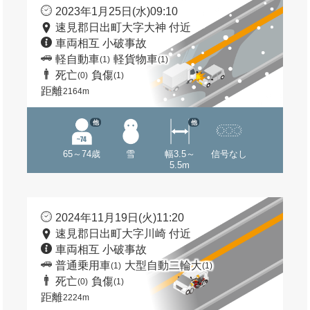
2023年1月25日(水)09:10
速見郡日出町大字大神 付近
車両相互 小破事故
軽自動車
軽貨物車
(1)
(1)
死亡
負傷
(0)
(1)
距離
2164m
他
他
65～74歳
雪
幅3.5～
信号なし
5.5m
2024年11月19日(火)11:20
速見郡日出町大字川崎 付近
車両相互 小破事故
普通乗用車
大型自動二輪大
(1)
(1)
死亡
負傷
(0)
(1)
距離
2224m