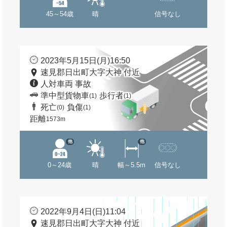
45～54歳
晴
信号なし
2023年5月15日(月)16:50
速見郡日出町大字大神 付近
人対車両 事故
準中型貨物車
歩行者
(1)
(1)
死亡
負傷
(0)
(1)
距離
1573m
他
他
0～24歳
晴
幅～5.5m
信号なし
2022年9月4日(日)11:04
速見郡日出町大字大神 付近