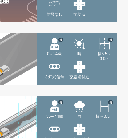
車
(1)
信号なし
交差点
他
他
0～24歳
晴
幅5.5～
9.0m
３灯式信号
交差点付近
他
他
35～44歳
雨
幅～3.5m