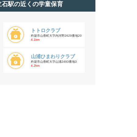
立石駅の近くの学童保育
トトロクラブ
杵築市山香町大字内河野2629番地20
4.1km
山浦ひまわりクラブ
杵築市山香町大字山浦2493番地3
4.2km