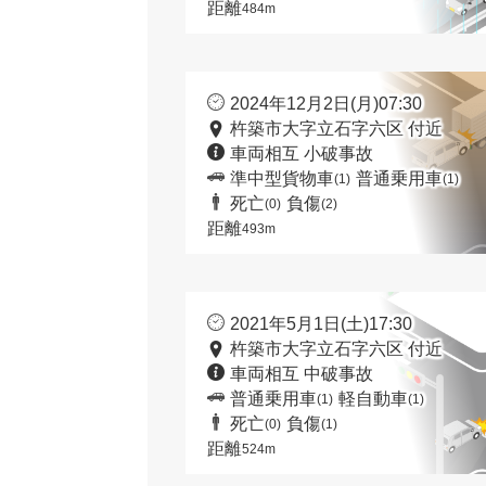
距離
484m
2024年12月2日(月)07:30
杵築市大字立石字六区 付近
車両相互 小破事故
準中型貨物車
普通乗用車
(1)
(1)
死亡
負傷
(0)
(2)
距離
493m
2021年5月1日(土)17:30
杵築市大字立石字六区 付近
車両相互 中破事故
普通乗用車
軽自動車
(1)
(1)
死亡
負傷
(0)
(1)
距離
524m