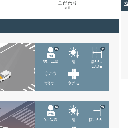
こだわり
条件
他
他
35～44歳
晴
幅5.5～
13.0m
信号なし
交差点
他
他
0～24歳
晴
幅～5.5m