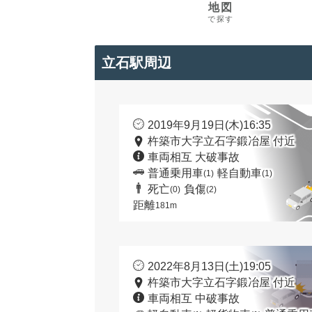
地図
で探す
立石駅周辺
2019年9月19日(木)16:35
杵築市大字立石字鍛冶屋 付近
車両相互 大破事故
普通乗用車
軽自動車
(1)
(1)
死亡
負傷
(0)
(2)
距離
181m
2022年8月13日(土)19:05
杵築市大字立石字鍛冶屋 付近
車両相互 中破事故