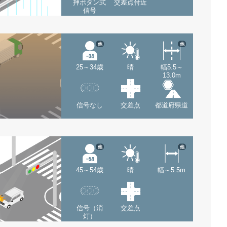
押ボタン式
交差点付近
信号
他
他
25～34歳
晴
幅5.5～
13.0m
信号なし
交差点
都道府県道
他
他
45～54歳
晴
幅～5.5m
信号（消
交差点
灯）