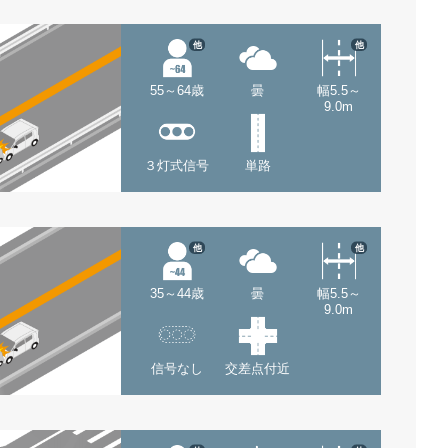
他
他
55～64歳
曇
幅5.5～
9.0m
３灯式信号
単路
他
他
35～44歳
曇
幅5.5～
9.0m
信号なし
交差点付近