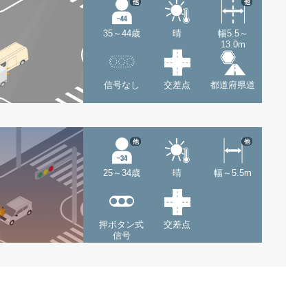
他
他
35～44歳
晴
幅5.5～
13.0m
信号なし
交差点
都道府県道
他
他
25～34歳
晴
幅～5.5m
押ボタン式
交差点
信号