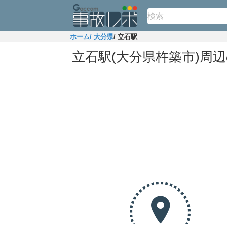
ホーム
/ 大分県
/ 立石駅
立石駅(大分県杵築市)周