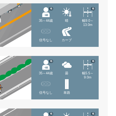
他
他
35～44歳
晴
幅9.0～
13.0m
信号なし
カーブ
他
他
35～44歳
曇
幅5.5～
9.0m
信号なし
単路
他
他