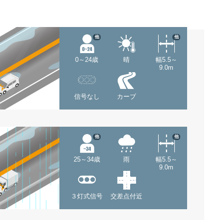
他
他
0～24歳
晴
幅5.5～
9.0m
信号なし
カーブ
他
他
25～34歳
雨
幅5.5～
9.0m
３灯式信号
交差点付近