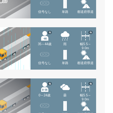
車
(1)
信号なし
単路
都道府県道
他
他
35～44歳
雨
幅5.5～
9.0m
信号なし
単路
都道府県道
他
他
0～24歳
曇
幅5.5～
9.0m