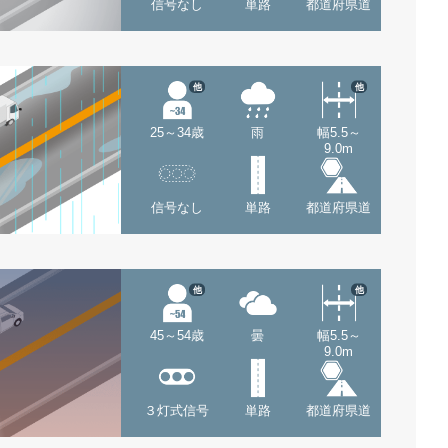
信号なし
単路
都道府県道
他
他
25～34歳
雨
幅5.5～
9.0m
信号なし
単路
都道府県道
他
他
45～54歳
曇
幅5.5～
9.0m
３灯式信号
単路
都道府県道