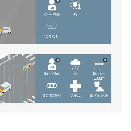
他
25～34歳
晴
信号なし
他
他
65～74歳
雨
幅5.5～
13.0m
３灯式信号
交差点
都道府県道