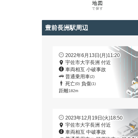
地図
で探す
豊前長洲駅周辺
2022年6月13日(月)11:20
宇佐市大字長洲 付近
車両相互 小破事故
普通乗用車
(2)
死亡
負傷
(0)
(1)
距離
182m
2023年12月19日(火)18:50
宇佐市大字長洲 付近
車両相互 中破事故