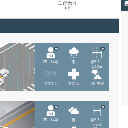
こだわり
条件
他
他
25～34歳
雨
幅5.5～
13.0m
信号なし
交差点
市町村道
他
他
25～34歳
曇
幅3.5～
5.5m