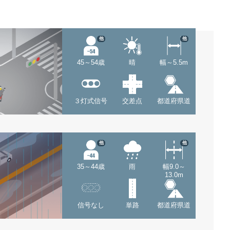
他
他
45～54歳
晴
幅～5.5m
３灯式信号
交差点
都道府県道
他
他
35～44歳
雨
幅9.0～
13.0m
信号なし
単路
都道府県道