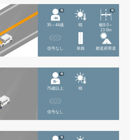
他
他
35～44歳
晴
幅9.0～
13.0m
信号なし
単路
都道府県道
他
75歳以上
晴
信号なし
他