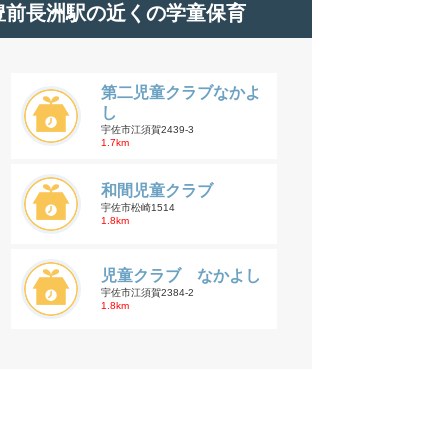
豊前長洲駅の近くの学童保育
第二児童クラブなかよ
し
宇佐市江須賀2439-3
1.7km
和間児童クラブ
宇佐市松崎1514
1.8km
児童クラブ なかよし
宇佐市江須賀2384-2
1.8km